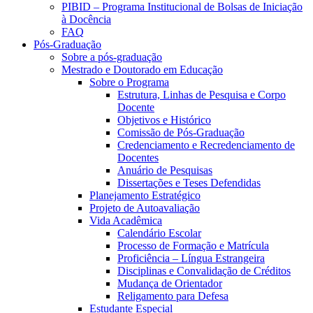
PIBID – Programa Institucional de Bolsas de Iniciação
à Docência
FAQ
Pós-Graduação
Sobre a pós-graduação
Mestrado e Doutorado em Educação
Sobre o Programa
Estrutura, Linhas de Pesquisa e Corpo
Docente
Objetivos e Histórico
Comissão de Pós-Graduação
Credenciamento e Recredenciamento de
Docentes
Anuário de Pesquisas
Dissertações e Teses Defendidas
Planejamento Estratégico
Projeto de Autoavaliação
Vida Acadêmica
Calendário Escolar
Processo de Formação e Matrícula
Proficiência – Língua Estrangeira
Disciplinas e Convalidação de Créditos
Mudança de Orientador
Religamento para Defesa
Estudante Especial