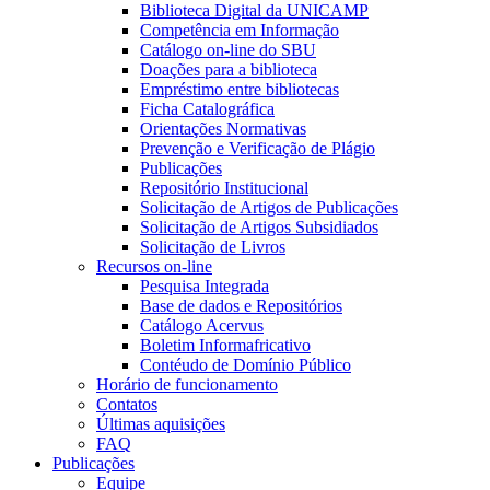
Biblioteca Digital da UNICAMP
Competência em Informação
Catálogo on-line do SBU
Doações para a biblioteca
Empréstimo entre bibliotecas
Ficha Catalográfica
Orientações Normativas
Prevenção e Verificação de Plágio
Publicações
Repositório Institucional
Solicitação de Artigos de Publicações
Solicitação de Artigos Subsidiados
Solicitação de Livros
Recursos on-line
Pesquisa Integrada
Base de dados e Repositórios
Catálogo Acervus
Boletim Informafricativo
Contéudo de Domínio Público
Horário de funcionamento
Contatos
Últimas aquisições
FAQ
Publicações
Equipe