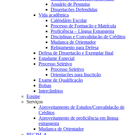
Anuário de Pesquisa
Dissertações Defendidas
Vida acadêmica
Caléndário Escolar
Processo de Formação e Matrícula
Proficiência – Língua Estrangeira
Disciplinas e Convalidação de Créditos
Mudança de Orientador
Religamento para Defesa
Defesa de Dissertação e Exemplar final
Estudante Especial
Processo Seletivo
Processo Seletivo
Orientações para Inscrição
Exame de Qualificação
Bolsas
Intercâmbios
Equipe
Serviços
Aproveitamento de Estudos/Convalidação de
Créditos
Aproveitamento de proficiência em língua
estrangeira
Mudança de Orientador
PECIM ↗