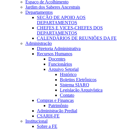
Espaço de Acolhimento
Jardim dos Saberes Ancestrais
Departamentos
SEÇÃO DE APOIO AOS
DEPARTAMENTOS
CHEFES E VICES-CHEFES DOS
DEPARTAMENTOS
CALENDÁRIOS DE REUNIÕES DA FE
Administração
Diretoria Administrativa
Recursos Humanos
Docentes
Funcionários
Arquivo Setorial
Histórico
Boletins Eletrônicos
Sistema SIARQ
Legislação Arquivística
Contato
Compras e Finanças
Patrimônio
Administração Predial
CSARH-FE
Institucional
Sobre a FE