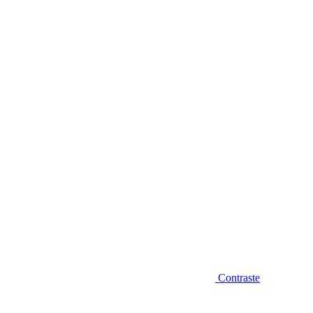
Diminuir fonte
Contraste