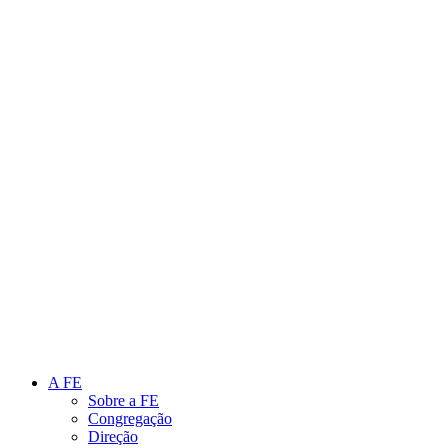
Link para o Instagram
Link para o Youtube
A FE
Sobre a FE
Congregação
Direção