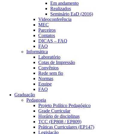
Em andamento
Realizados
Seminário EaD (2016)
Videoconferência
MEC
Parceiros
Contatos
DICAS – FAQ
FAQ
Informática
Laboratório
Cotas de Impressão
Convênios
Rede sem fio
Normas
Equipe
FAQ
Graduação
Pedagogia
Projeto Político Pedagógico
Grade Curricular
Horário de disciplinas
TCC (EP808 / EP809)
Práticas Curriculares (EP147)
Legislação