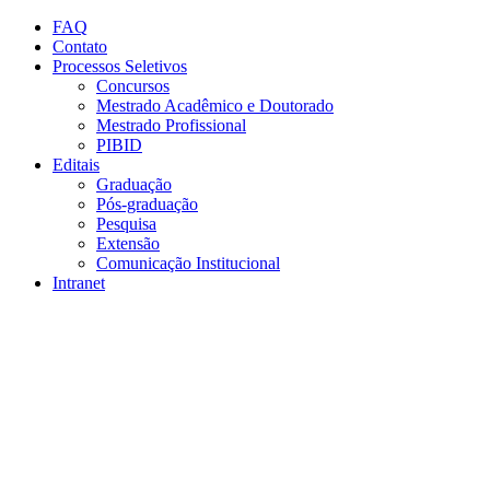
Conteúdo principal
Menu principal
Rodapé
FAQ
Contato
Processos Seletivos
Concursos
Mestrado Acadêmico e Doutorado
Mestrado Profissional
PIBID
Editais
Graduação
Pós-graduação
Pesquisa
Extensão
Comunicação Institucional
Intranet
Aumentar fonte
Diminuir fonte