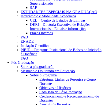
Supervisionado
SAE
ESTUDANTES ESPECIAIS NA GRADUAÇÃO
Intercâmbio e Mobilidade Acadêmica
CEL – Centro de Estudos de Línguas
DERI – Diretoria Executiva de Relações
Internacionais – Editais e informações
Prazos Internos
PAD
ENADE
Iniciação Científica
PIBID – Programa Institucional de Bolsas de Iniciação
à Docência
FAQ
Pós-Graduação
Sobre a pós-graduação
Mestrado e Doutorado em Educação
Sobre o Programa
Estrutura, Linhas de Pesquisa e Corpo
Docente
Objetivos e Histórico
Comissão de Pós-Graduação
Credenciamento e Recredenciamento de
Docentes
Anuário de Pesquisas