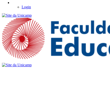
Login