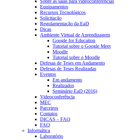
Sobre as salas para videoconferências
Equipamentos
Recursos Tecnológicos
Solicitação
Regulamentação da EaD
Dicas
Ambiente Virtual de Aprendizagem
Google for Education
Tutorial sobre o Google Meet
Moodle
Tutorial sobre o Moodle
Defesas de Teses em Andamento
Defesas de Teses Realizadas
Eventos
Em andamento
Realizados
Seminário EaD (2016)
Videoconferência
MEC
Parceiros
Contatos
DICAS – FAQ
FAQ
Informática
Laboratório