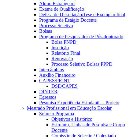
Aluno Estrangeiro
Exame de Qualificação
Defesa de Dissertação/Tese e Exemplar final
Programa de Estágio Docente
Processo Seletivo
Bolsas
Programa de Pesquisador de Pós-doutorado
Bolsa PNPD
Inscrição
Relatório Final
Renovação
Processo Seletivo Bolsas PPPD
Intercâmbios
Auxílio Financeiro
CAPES/PRINT
DSE/CAPES
DINTER
Egressos
Pesquisa Experiência Estudantil – Projeto
Mestrado Profissional em Educação Escolar
Sobre o Programa
Objetivos e Histórico
Estrutura, Linhas de Pesquisa e Corpo
Docente
Comissão de Seleção / Colegiado