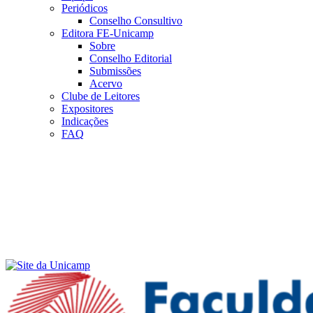
Periódicos
Conselho Consultivo
Editora FE-Unicamp
Sobre
Conselho Editorial
Submissões
Acervo
Clube de Leitores
Expositores
Indicações
FAQ
Menu