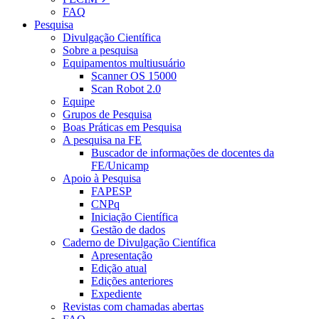
FAQ
Pesquisa
Divulgação Científica
Sobre a pesquisa
Equipamentos multiusuário
Scanner OS 15000
Scan Robot 2.0
Equipe
Grupos de Pesquisa
Boas Práticas em Pesquisa
A pesquisa na FE
Buscador de informações de docentes da
FE/Unicamp
Apoio à Pesquisa
FAPESP
CNPq
Iniciação Científica
Gestão de dados
Caderno de Divulgação Científica
Apresentação
Edição atual
Edições anteriores
Expediente
Revistas com chamadas abertas