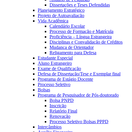
Dissertações e Teses Defendidas
Planejamento Estratégico
Projeto de Autoavaliação
Vida Acadêmica
Calendário Escolar
Processo de Formação e Matrícula
Proficiência – Língua Estrangeira
Disciplinas e Convalidação de Créditos
Mudança de Orientador
Religamento para Defesa
Estudante Especial
Aluno Estrangeiro
Exame de Qualificação
Defesa de Dissertação/Tese e Exemplar final
Programa de Estágio Docente
Processo Seletivo
Bolsas
Programa de Pesquisador de Pós-doutorado
Bolsa PNPD
Inscrição
Relatório Final
Renovação
Processo Seletivo Bolsas PPPD
Intercâmbios