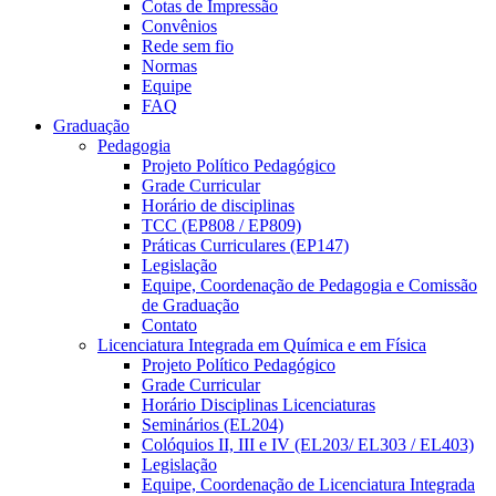
Cotas de Impressão
Convênios
Rede sem fio
Normas
Equipe
FAQ
Graduação
Pedagogia
Projeto Político Pedagógico
Grade Curricular
Horário de disciplinas
TCC (EP808 / EP809)
Práticas Curriculares (EP147)
Legislação
Equipe, Coordenação de Pedagogia e Comissão
de Graduação
Contato
Licenciatura Integrada em Química e em Física
Projeto Político Pedagógico
Grade Curricular
Horário Disciplinas Licenciaturas
Seminários (EL204)
Colóquios II, III e IV (EL203/ EL303 / EL403)
Legislação
Equipe, Coordenação de Licenciatura Integrada