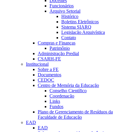
Docentes
Funcionários
Arquivo Setorial
Histórico
Boletins Eletrônicos
Sistema SIARQ
Legislação Arquivística
Contato
Compras e Finanças
Patrimônio
Administração Predial
CSARH-FE
Institucional
Sobre a FE
Documentos
CEDOC
Centro de Memória da Educação
Conselho Científico
Coordenação
Links
Fundos
Plano de Gerenciamento de Resíduos da
Faculdade de Educação
EAD
EAD