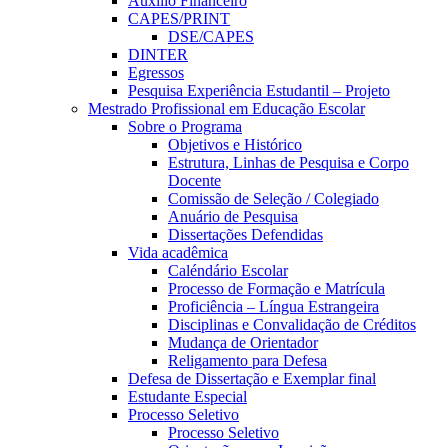
Auxílio Financeiro
CAPES/PRINT
DSE/CAPES
DINTER
Egressos
Pesquisa Experiência Estudantil – Projeto
Mestrado Profissional em Educação Escolar
Sobre o Programa
Objetivos e Histórico
Estrutura, Linhas de Pesquisa e Corpo
Docente
Comissão de Seleção / Colegiado
Anuário de Pesquisa
Dissertações Defendidas
Vida acadêmica
Caléndário Escolar
Processo de Formação e Matrícula
Proficiência – Língua Estrangeira
Disciplinas e Convalidação de Créditos
Mudança de Orientador
Religamento para Defesa
Defesa de Dissertação e Exemplar final
Estudante Especial
Processo Seletivo
Processo Seletivo