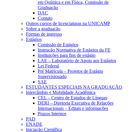
em Química e em Física, Comissão de
Graduação
DAC
Contato
Outros cursos de licenciaturas na UNICAMP
Sobre a graduação
Formas de ingresso
Estágios
Comissão de Estágios
Instrução Normativa de Estágios da FE
Instituições para fins de estágio
LAE – Laboratório de Apoio aos Estágios
Lei Federal
Pré Matrícula – Projetos de Estágio
Supervisionado
SAE
ESTUDANTES ESPECIAIS NA GRADUAÇÃO
Intercâmbio e Mobilidade Acadêmica
CEL – Centro de Estudos de Línguas
DERI – Diretoria Executiva de Relações
Internacionais – Editais e informações
Prazos Internos
PAD
ENADE
Iniciação Científica