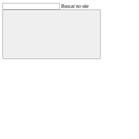
Buscar no site
Buscar
Link para o Facebook
Link para o Linkedin