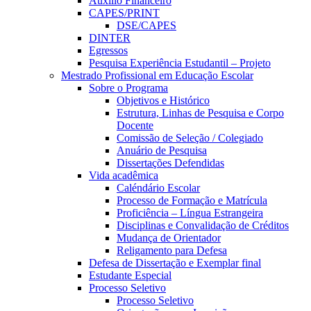
Auxílio Financeiro
CAPES/PRINT
DSE/CAPES
DINTER
Egressos
Pesquisa Experiência Estudantil – Projeto
Mestrado Profissional em Educação Escolar
Sobre o Programa
Objetivos e Histórico
Estrutura, Linhas de Pesquisa e Corpo
Docente
Comissão de Seleção / Colegiado
Anuário de Pesquisa
Dissertações Defendidas
Vida acadêmica
Caléndário Escolar
Processo de Formação e Matrícula
Proficiência – Língua Estrangeira
Disciplinas e Convalidação de Créditos
Mudança de Orientador
Religamento para Defesa
Defesa de Dissertação e Exemplar final
Estudante Especial
Processo Seletivo
Processo Seletivo