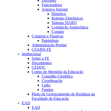
Docentes
Funcionários
Arquivo Setorial
Histórico
Boletins Eletrônicos
Sistema SIARQ
Legislação Arquivística
Contato
Compras e Finanças
Patrimônio
Administração Predial
CSARH-FE
Institucional
Sobre a FE
Documentos
CEDOC
Centro de Memória da Educação
Conselho Científico
Coordenação
Links
Fundos
Plano de Gerenciamento de Resíduos da
Faculdade de Educação
EAD
EAD