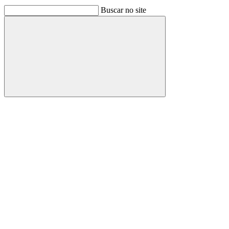
Buscar no site
Buscar
Link para o Facebook
Link para o Linkedin