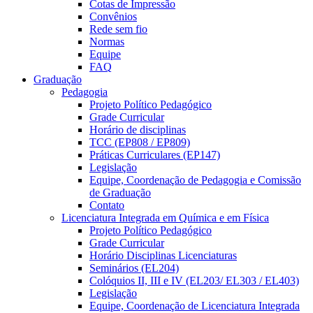
Cotas de Impressão
Convênios
Rede sem fio
Normas
Equipe
FAQ
Graduação
Pedagogia
Projeto Político Pedagógico
Grade Curricular
Horário de disciplinas
TCC (EP808 / EP809)
Práticas Curriculares (EP147)
Legislação
Equipe, Coordenação de Pedagogia e Comissão
de Graduação
Contato
Licenciatura Integrada em Química e em Física
Projeto Político Pedagógico
Grade Curricular
Horário Disciplinas Licenciaturas
Seminários (EL204)
Colóquios II, III e IV (EL203/ EL303 / EL403)
Legislação
Equipe, Coordenação de Licenciatura Integrada