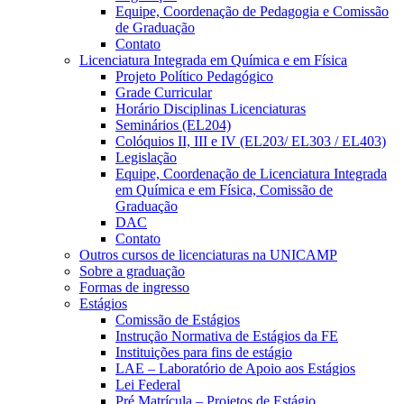
Equipe, Coordenação de Pedagogia e Comissão
de Graduação
Contato
Licenciatura Integrada em Química e em Física
Projeto Político Pedagógico
Grade Curricular
Horário Disciplinas Licenciaturas
Seminários (EL204)
Colóquios II, III e IV (EL203/ EL303 / EL403)
Legislação
Equipe, Coordenação de Licenciatura Integrada
em Química e em Física, Comissão de
Graduação
DAC
Contato
Outros cursos de licenciaturas na UNICAMP
Sobre a graduação
Formas de ingresso
Estágios
Comissão de Estágios
Instrução Normativa de Estágios da FE
Instituições para fins de estágio
LAE – Laboratório de Apoio aos Estágios
Lei Federal
Pré Matrícula – Projetos de Estágio