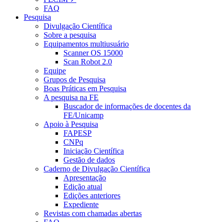
FAQ
Pesquisa
Divulgação Científica
Sobre a pesquisa
Equipamentos multiusuário
Scanner OS 15000
Scan Robot 2.0
Equipe
Grupos de Pesquisa
Boas Práticas em Pesquisa
A pesquisa na FE
Buscador de informações de docentes da
FE/Unicamp
Apoio à Pesquisa
FAPESP
CNPq
Iniciação Científica
Gestão de dados
Caderno de Divulgação Científica
Apresentação
Edição atual
Edições anteriores
Expediente
Revistas com chamadas abertas