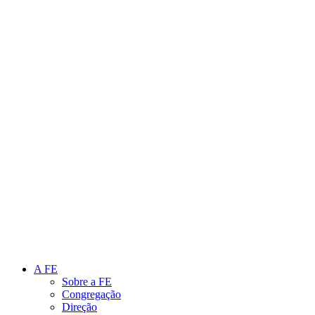
Link para o Instagram
Link para o Youtube
A FE
Sobre a FE
Congregação
Direção