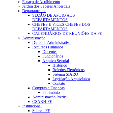
Espaço de Acolhimento
Jardim dos Saberes Ancestrais
Departamentos
SEÇÃO DE APOIO AOS
DEPARTAMENTOS
CHEFES E VICES-CHEFES DOS
DEPARTAMENTOS
CALENDÁRIOS DE REUNIÕES DA FE
Administração
Diretoria Administrativa
Recursos Humanos
Docentes
Funcionários
Arquivo Setorial
Histórico
Boletins Eletrônicos
Sistema SIARQ
Legislação Arquivística
Contato
Compras e Finanças
Patrimônio
Administração Predial
CSARH-FE
Institucional
Sobre a FE