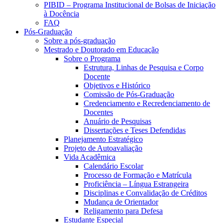
PIBID – Programa Institucional de Bolsas de Iniciação
à Docência
FAQ
Pós-Graduação
Sobre a pós-graduação
Mestrado e Doutorado em Educação
Sobre o Programa
Estrutura, Linhas de Pesquisa e Corpo
Docente
Objetivos e Histórico
Comissão de Pós-Graduação
Credenciamento e Recredenciamento de
Docentes
Anuário de Pesquisas
Dissertações e Teses Defendidas
Planejamento Estratégico
Projeto de Autoavaliação
Vida Acadêmica
Calendário Escolar
Processo de Formação e Matrícula
Proficiência – Língua Estrangeira
Disciplinas e Convalidação de Créditos
Mudança de Orientador
Religamento para Defesa
Estudante Especial