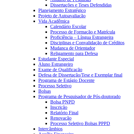
Dissertações e Teses Defendidas
Planejamento Estratégico
Projeto de Autoavaliação
Vida Acadêmica
Calendário Escolar
Processo de Formação e Matrícula
Proficiência – Língua Estrangeira
Disciplinas e Convalidação de Créditos
Mudança de Orientador
Religamento para Defesa
Estudante Especial
Aluno Estrangeiro
Exame de Qualificação
Defesa de Dissertação/Tese e Exemplar final
Programa de Estágio Docente
Processo Seletivo
Bolsas
Programa de Pesquisador de Pós-doutorado
Bolsa PNPD
Inscrição
Relatório Final
Renovação
Processo Seletivo Bolsas PPPD
Intercâmbios