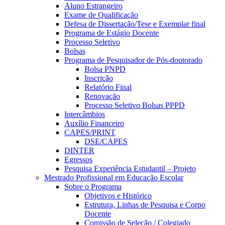
Aluno Estrangeiro
Exame de Qualificação
Defesa de Dissertação/Tese e Exemplar final
Programa de Estágio Docente
Processo Seletivo
Bolsas
Programa de Pesquisador de Pós-doutorado
Bolsa PNPD
Inscrição
Relatório Final
Renovação
Processo Seletivo Bolsas PPPD
Intercâmbios
Auxílio Financeiro
CAPES/PRINT
DSE/CAPES
DINTER
Egressos
Pesquisa Experiência Estudantil – Projeto
Mestrado Profissional em Educação Escolar
Sobre o Programa
Objetivos e Histórico
Estrutura, Linhas de Pesquisa e Corpo
Docente
Comissão de Seleção / Colegiado