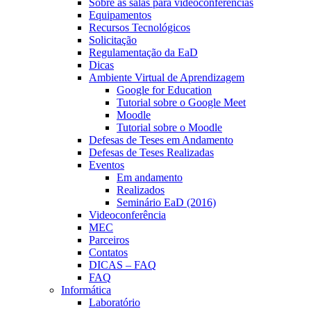
Sobre as salas para videoconferências
Equipamentos
Recursos Tecnológicos
Solicitação
Regulamentação da EaD
Dicas
Ambiente Virtual de Aprendizagem
Google for Education
Tutorial sobre o Google Meet
Moodle
Tutorial sobre o Moodle
Defesas de Teses em Andamento
Defesas de Teses Realizadas
Eventos
Em andamento
Realizados
Seminário EaD (2016)
Videoconferência
MEC
Parceiros
Contatos
DICAS – FAQ
FAQ
Informática
Laboratório