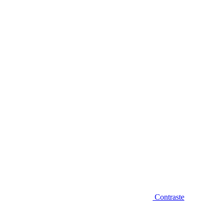
Diminuir fonte
Contraste