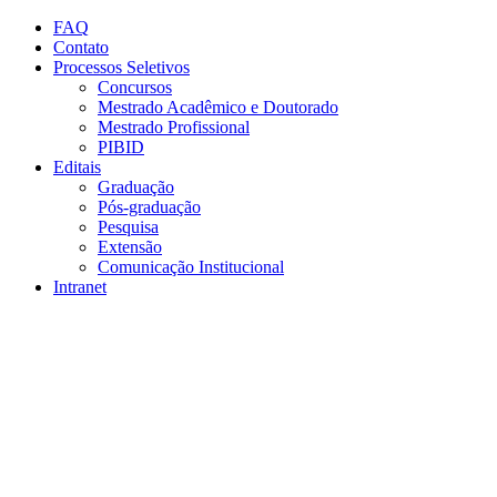
Conteúdo principal
Menu principal
Rodapé
FAQ
Contato
Processos Seletivos
Concursos
Mestrado Acadêmico e Doutorado
Mestrado Profissional
PIBID
Editais
Graduação
Pós-graduação
Pesquisa
Extensão
Comunicação Institucional
Intranet
Aumentar fonte
Diminuir fonte