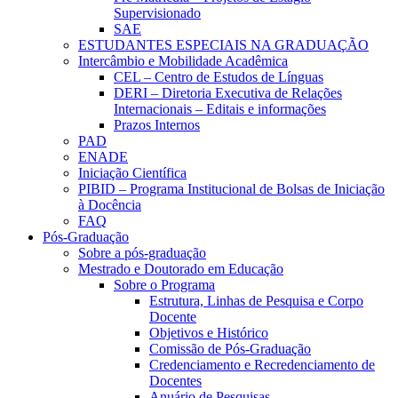
Supervisionado
SAE
ESTUDANTES ESPECIAIS NA GRADUAÇÃO
Intercâmbio e Mobilidade Acadêmica
CEL – Centro de Estudos de Línguas
DERI – Diretoria Executiva de Relações
Internacionais – Editais e informações
Prazos Internos
PAD
ENADE
Iniciação Científica
PIBID – Programa Institucional de Bolsas de Iniciação
à Docência
FAQ
Pós-Graduação
Sobre a pós-graduação
Mestrado e Doutorado em Educação
Sobre o Programa
Estrutura, Linhas de Pesquisa e Corpo
Docente
Objetivos e Histórico
Comissão de Pós-Graduação
Credenciamento e Recredenciamento de
Docentes
Anuário de Pesquisas