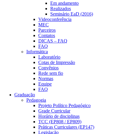
Em andamento
Realizados
Seminário EaD (2016)
Videoconferência
MEC
Parceiros
Contatos
DICAS – FAQ
FAQ
Informática
Laboratório
Cotas de Impressão
Convênios
Rede sem fio
Normas
Equipe
FAQ
Graduação
Pedagogia
Projeto Político Pedagógico
Grade Curricular
Horário de disciplinas
TCC (EP808 / EP809)
Práticas Curriculares (EP147)
Legislação