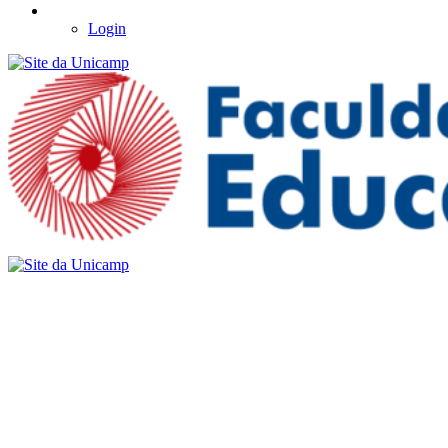
Login