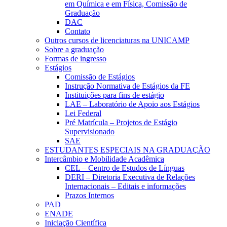
em Química e em Física, Comissão de
Graduação
DAC
Contato
Outros cursos de licenciaturas na UNICAMP
Sobre a graduação
Formas de ingresso
Estágios
Comissão de Estágios
Instrução Normativa de Estágios da FE
Instituições para fins de estágio
LAE – Laboratório de Apoio aos Estágios
Lei Federal
Pré Matrícula – Projetos de Estágio
Supervisionado
SAE
ESTUDANTES ESPECIAIS NA GRADUAÇÃO
Intercâmbio e Mobilidade Acadêmica
CEL – Centro de Estudos de Línguas
DERI – Diretoria Executiva de Relações
Internacionais – Editais e informações
Prazos Internos
PAD
ENADE
Iniciação Científica