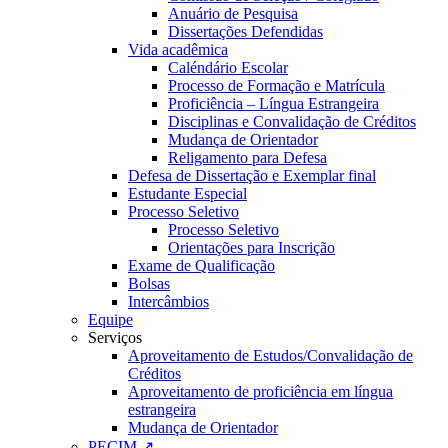
Anuário de Pesquisa
Dissertações Defendidas
Vida acadêmica
Caléndário Escolar
Processo de Formação e Matrícula
Proficiência – Língua Estrangeira
Disciplinas e Convalidação de Créditos
Mudança de Orientador
Religamento para Defesa
Defesa de Dissertação e Exemplar final
Estudante Especial
Processo Seletivo
Processo Seletivo
Orientações para Inscrição
Exame de Qualificação
Bolsas
Intercâmbios
Equipe
Serviços
Aproveitamento de Estudos/Convalidação de
Créditos
Aproveitamento de proficiência em língua
estrangeira
Mudança de Orientador
PECIM ↗