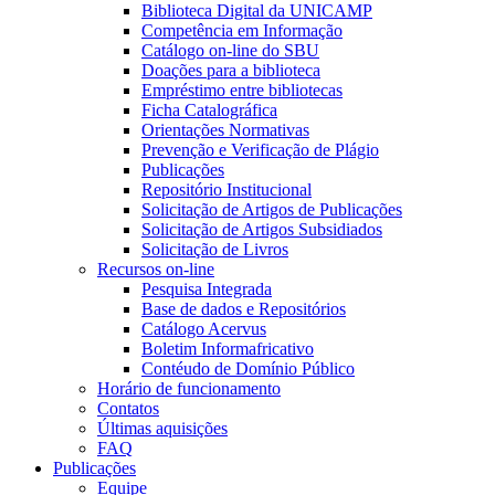
Biblioteca Digital da UNICAMP
Competência em Informação
Catálogo on-line do SBU
Doações para a biblioteca
Empréstimo entre bibliotecas
Ficha Catalográfica
Orientações Normativas
Prevenção e Verificação de Plágio
Publicações
Repositório Institucional
Solicitação de Artigos de Publicações
Solicitação de Artigos Subsidiados
Solicitação de Livros
Recursos on-line
Pesquisa Integrada
Base de dados e Repositórios
Catálogo Acervus
Boletim Informafricativo
Contéudo de Domínio Público
Horário de funcionamento
Contatos
Últimas aquisições
FAQ
Publicações
Equipe