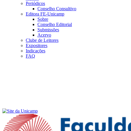
Periódicos
Conselho Consultivo
Editora FE-Unicamp
Sobre
Conselho Editorial
Submissões
Acervo
Clube de Leitores
Expositores
Indicações
FAQ
Menu