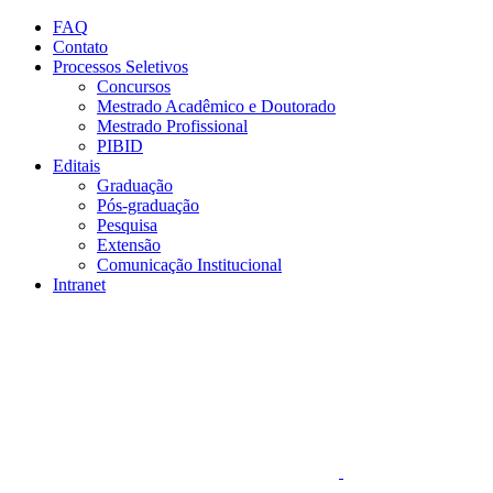
Conteúdo principal
Menu principal
Rodapé
FAQ
Contato
Processos Seletivos
Concursos
Mestrado Acadêmico e Doutorado
Mestrado Profissional
PIBID
Editais
Graduação
Pós-graduação
Pesquisa
Extensão
Comunicação Institucional
Intranet
Aumentar fonte