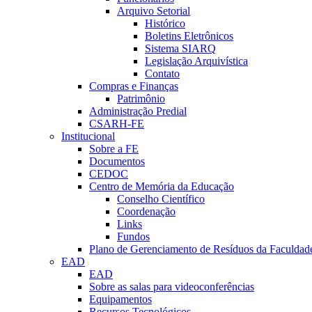
Arquivo Setorial
Histórico
Boletins Eletrônicos
Sistema SIARQ
Legislação Arquivística
Contato
Compras e Finanças
Patrimônio
Administração Predial
CSARH-FE
Institucional
Sobre a FE
Documentos
CEDOC
Centro de Memória da Educação
Conselho Científico
Coordenação
Links
Fundos
Plano de Gerenciamento de Resíduos da Faculdad
EAD
EAD
Sobre as salas para videoconferências
Equipamentos
Recursos Tecnológicos