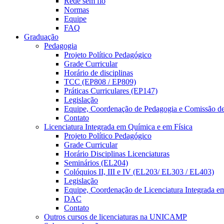
Rede sem fio
Normas
Equipe
FAQ
Graduação
Pedagogia
Projeto Político Pedagógico
Grade Curricular
Horário de disciplinas
TCC (EP808 / EP809)
Práticas Curriculares (EP147)
Legislação
Equipe, Coordenação de Pedagogia e Comissão d
Contato
Licenciatura Integrada em Química e em Física
Projeto Político Pedagógico
Grade Curricular
Horário Disciplinas Licenciaturas
Seminários (EL204)
Colóquios II, III e IV (EL203/ EL303 / EL403)
Legislação
Equipe, Coordenação de Licenciatura Integrada e
DAC
Contato
Outros cursos de licenciaturas na UNICAMP