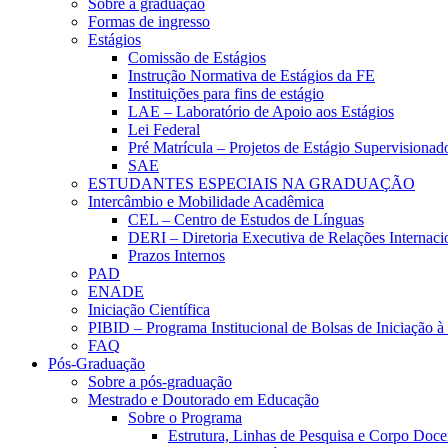
Sobre a graduação
Formas de ingresso
Estágios
Comissão de Estágios
Instrução Normativa de Estágios da FE
Instituições para fins de estágio
LAE – Laboratório de Apoio aos Estágios
Lei Federal
Pré Matrícula – Projetos de Estágio Supervisionad
SAE
ESTUDANTES ESPECIAIS NA GRADUAÇÃO
Intercâmbio e Mobilidade Acadêmica
CEL – Centro de Estudos de Línguas
DERI – Diretoria Executiva de Relações Internacio
Prazos Internos
PAD
ENADE
Iniciação Científica
PIBID – Programa Institucional de Bolsas de Iniciação 
FAQ
Pós-Graduação
Sobre a pós-graduação
Mestrado e Doutorado em Educação
Sobre o Programa
Estrutura, Linhas de Pesquisa e Corpo Doce