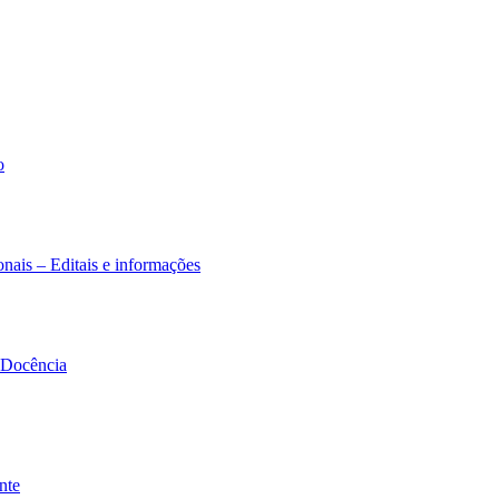
o
nais – Editais e informações
à Docência
nte