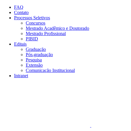
Conteúdo principal
Menu principal
Rodapé
FAQ
Contato
Processos Seletivos
Concursos
Mestrado Acadêmico e Doutorado
Mestrado Profissional
PIBID
Editais
Graduação
Pós-graduação
Pesquisa
Extensão
Comunicação Institucional
Intranet
Aumentar fonte