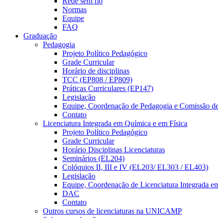
Rede sem fio
Normas
Equipe
FAQ
Graduação
Pedagogia
Projeto Político Pedagógico
Grade Curricular
Horário de disciplinas
TCC (EP808 / EP809)
Práticas Curriculares (EP147)
Legislação
Equipe, Coordenação de Pedagogia e Comissão d
Contato
Licenciatura Integrada em Química e em Física
Projeto Político Pedagógico
Grade Curricular
Horário Disciplinas Licenciaturas
Seminários (EL204)
Colóquios II, III e IV (EL203/ EL303 / EL403)
Legislação
Equipe, Coordenação de Licenciatura Integrada e
DAC
Contato
Outros cursos de licenciaturas na UNICAMP