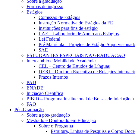
Sobre a graduação
Formas de ingresso
Estágios
Comissão de Estágios
Instrução Normativa de Estágios da FE
Instituições para fins de estágio
LAE – Laboratório de Apoio aos Estágios
Lei Federal
Pré Matrícula – Projetos de Estágio Supervisionad
SAE
ESTUDANTES ESPECIAIS NA GRADUAÇÃO
Intercâmbio e Mobilidade Acadêmica
CEL – Centro de Estudos de Línguas
DERI – Diretoria Executiva de Relações Internacio
Prazos Internos
PAD
ENADE
Iniciação Científica
PIBID – Programa Institucional de Bolsas de Iniciação 
FAQ
Pós-Graduação
Sobre a pós-graduação
Mestrado e Doutorado em Educação
Sobre o Programa
Estrutura, Linhas de Pesquisa e Corpo Doce