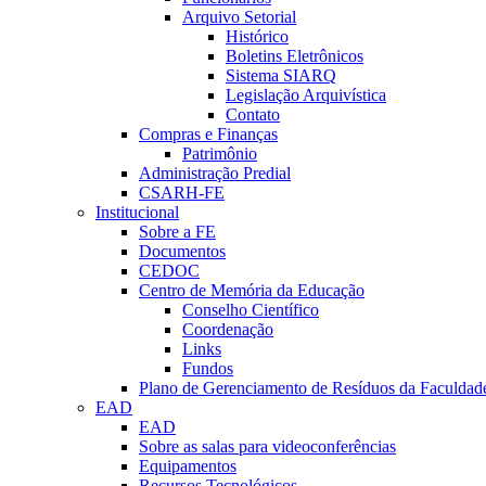
Arquivo Setorial
Histórico
Boletins Eletrônicos
Sistema SIARQ
Legislação Arquivística
Contato
Compras e Finanças
Patrimônio
Administração Predial
CSARH-FE
Institucional
Sobre a FE
Documentos
CEDOC
Centro de Memória da Educação
Conselho Científico
Coordenação
Links
Fundos
Plano de Gerenciamento de Resíduos da Faculdad
EAD
EAD
Sobre as salas para videoconferências
Equipamentos
Recursos Tecnológicos