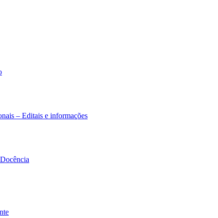
o
nais – Editais e informações
à Docência
nte