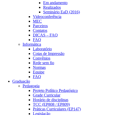
Em andamento
Realizados
Seminário EaD (2016)
Videoconferência
MEC
Parceiros
Contatos
DICAS – FAQ
FAQ
Informática
Laboratório
Cotas de Impressão
Convênios
Rede sem fio
Normas
Equipe
FAQ
Graduação
Pedagogia
Projeto Político Pedagógico
Grade Curricular
Horário de disciplinas
TCC (EP808 / EP809)
Práticas Curriculares (EP147)
Legislação