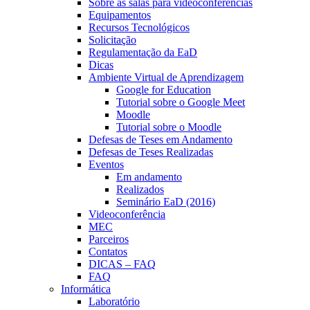
Sobre as salas para videoconferências
Equipamentos
Recursos Tecnológicos
Solicitação
Regulamentação da EaD
Dicas
Ambiente Virtual de Aprendizagem
Google for Education
Tutorial sobre o Google Meet
Moodle
Tutorial sobre o Moodle
Defesas de Teses em Andamento
Defesas de Teses Realizadas
Eventos
Em andamento
Realizados
Seminário EaD (2016)
Videoconferência
MEC
Parceiros
Contatos
DICAS – FAQ
FAQ
Informática
Laboratório