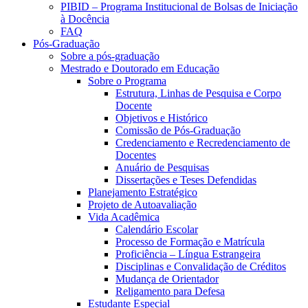
PIBID – Programa Institucional de Bolsas de Iniciação
à Docência
FAQ
Pós-Graduação
Sobre a pós-graduação
Mestrado e Doutorado em Educação
Sobre o Programa
Estrutura, Linhas de Pesquisa e Corpo
Docente
Objetivos e Histórico
Comissão de Pós-Graduação
Credenciamento e Recredenciamento de
Docentes
Anuário de Pesquisas
Dissertações e Teses Defendidas
Planejamento Estratégico
Projeto de Autoavaliação
Vida Acadêmica
Calendário Escolar
Processo de Formação e Matrícula
Proficiência – Língua Estrangeira
Disciplinas e Convalidação de Créditos
Mudança de Orientador
Religamento para Defesa
Estudante Especial