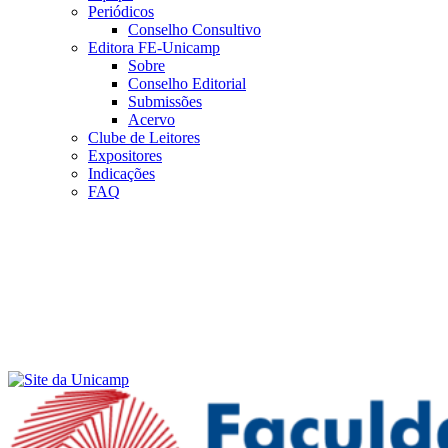
Periódicos
Conselho Consultivo
Editora FE-Unicamp
Sobre
Conselho Editorial
Submissões
Acervo
Clube de Leitores
Expositores
Indicações
FAQ
Menu