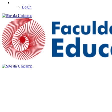
Login