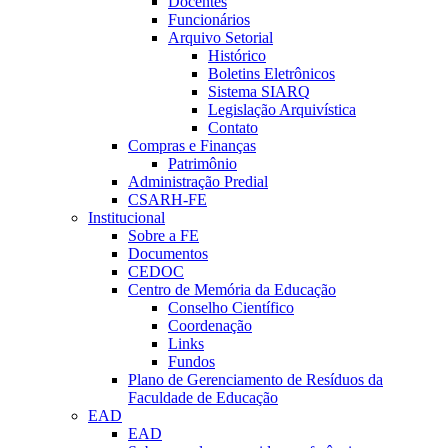
Docentes
Funcionários
Arquivo Setorial
Histórico
Boletins Eletrônicos
Sistema SIARQ
Legislação Arquivística
Contato
Compras e Finanças
Patrimônio
Administração Predial
CSARH-FE
Institucional
Sobre a FE
Documentos
CEDOC
Centro de Memória da Educação
Conselho Científico
Coordenação
Links
Fundos
Plano de Gerenciamento de Resíduos da
Faculdade de Educação
EAD
EAD