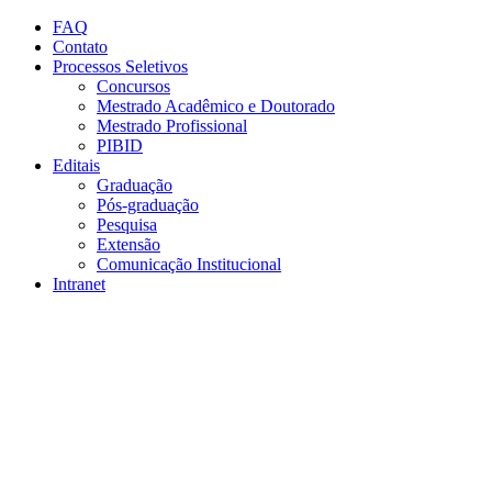
Conteúdo principal
Menu principal
Rodapé
FAQ
Contato
Processos Seletivos
Concursos
Mestrado Acadêmico e Doutorado
Mestrado Profissional
PIBID
Editais
Graduação
Pós-graduação
Pesquisa
Extensão
Comunicação Institucional
Intranet
Aumentar fonte
Diminuir fonte