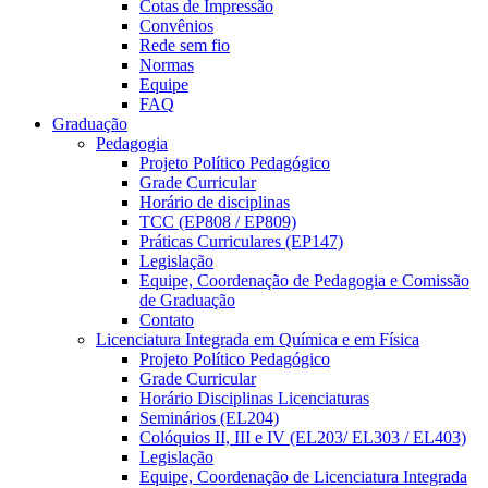
Cotas de Impressão
Convênios
Rede sem fio
Normas
Equipe
FAQ
Graduação
Pedagogia
Projeto Político Pedagógico
Grade Curricular
Horário de disciplinas
TCC (EP808 / EP809)
Práticas Curriculares (EP147)
Legislação
Equipe, Coordenação de Pedagogia e Comissão
de Graduação
Contato
Licenciatura Integrada em Química e em Física
Projeto Político Pedagógico
Grade Curricular
Horário Disciplinas Licenciaturas
Seminários (EL204)
Colóquios II, III e IV (EL203/ EL303 / EL403)
Legislação
Equipe, Coordenação de Licenciatura Integrada