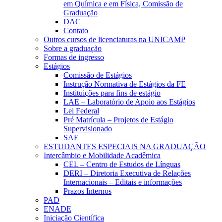
em Química e em Física, Comissão de
Graduação
DAC
Contato
Outros cursos de licenciaturas na UNICAMP
Sobre a graduação
Formas de ingresso
Estágios
Comissão de Estágios
Instrução Normativa de Estágios da FE
Instituições para fins de estágio
LAE – Laboratório de Apoio aos Estágios
Lei Federal
Pré Matrícula – Projetos de Estágio
Supervisionado
SAE
ESTUDANTES ESPECIAIS NA GRADUAÇÃO
Intercâmbio e Mobilidade Acadêmica
CEL – Centro de Estudos de Línguas
DERI – Diretoria Executiva de Relações
Internacionais – Editais e informações
Prazos Internos
PAD
ENADE
Iniciação Científica