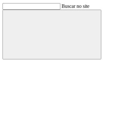
Buscar no site
Buscar
Link para o Facebook
Link para o Linkedin