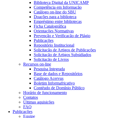
Biblioteca Digital da UNICAMP
Competência em Informação
Catálogo on-line do SBU
Doações para a biblioteca
Empréstimo entre bibliotecas
Ficha Catalográfica
Orientações Normativas
Prevenção e Verificação de Plágio
Publicações
Repositório Institucional
Solicitação de Artigos de Publicações
Solicitação de Artigos Subsidiados
Solicitação de Livros
Recursos on-line
Pesquisa Integrada
Base de dados e Repositórios
Catálogo Acervus
Boletim Informafricativo
Contéudo de Domínio Público
Horário de funcionamento
Contatos
Últimas aquisições
FAQ
Publicações
Equipe