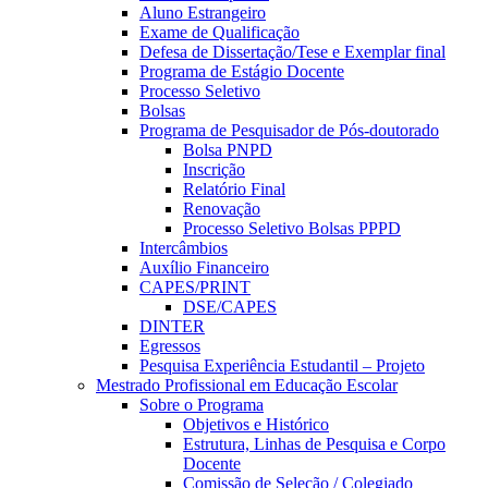
Aluno Estrangeiro
Exame de Qualificação
Defesa de Dissertação/Tese e Exemplar final
Programa de Estágio Docente
Processo Seletivo
Bolsas
Programa de Pesquisador de Pós-doutorado
Bolsa PNPD
Inscrição
Relatório Final
Renovação
Processo Seletivo Bolsas PPPD
Intercâmbios
Auxílio Financeiro
CAPES/PRINT
DSE/CAPES
DINTER
Egressos
Pesquisa Experiência Estudantil – Projeto
Mestrado Profissional em Educação Escolar
Sobre o Programa
Objetivos e Histórico
Estrutura, Linhas de Pesquisa e Corpo
Docente
Comissão de Seleção / Colegiado