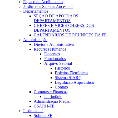
Espaço de Acolhimento
Jardim dos Saberes Ancestrais
Departamentos
SEÇÃO DE APOIO AOS
DEPARTAMENTOS
CHEFES E VICES-CHEFES DOS
DEPARTAMENTOS
CALENDÁRIOS DE REUNIÕES DA FE
Administração
Diretoria Administrativa
Recursos Humanos
Docentes
Funcionários
Arquivo Setorial
Histórico
Boletins Eletrônicos
Sistema SIARQ
Legislação Arquivística
Contato
Compras e Finanças
Patrimônio
Administração Predial
CSARH-FE
Institucional
Sobre a FE