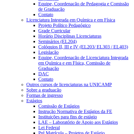
Equipe, Coordenação de Pedagogia e Comissão
de Graduação
Contato
Licenciatura Integrada em Química e em Física
Projeto Político Pedagógico
Grade Curricular
Horário Disciplinas Licenciaturas
Seminários (EL204)
Colóquios II, III e IV (EL203/ EL303 / EL403)
Legislação
Equipe, Coordenação de Licenciatura Integrada
em Química e em Física, Comissão de
Graduação
DAC
Contato
Outros cursos de licenciaturas na UNICAMP
Sobre a graduação
Formas de ingresso
Estágios
Comissão de Estágios
Instrução Normativa de Estágios da FE
Instituições para fins de estágio
LAE – Laboratório de Apoio aos Estágios
Lei Federal
Pré Matrícula – Projetos de Estágio