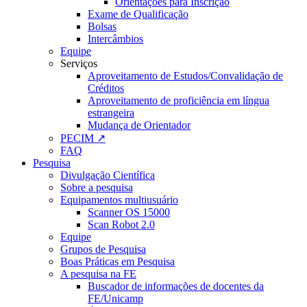
Orientações para Inscrição
Exame de Qualificação
Bolsas
Intercâmbios
Equipe
Serviços
Aproveitamento de Estudos/Convalidação de
Créditos
Aproveitamento de proficiência em língua
estrangeira
Mudança de Orientador
PECIM ↗
FAQ
Pesquisa
Divulgação Científica
Sobre a pesquisa
Equipamentos multiusuário
Scanner OS 15000
Scan Robot 2.0
Equipe
Grupos de Pesquisa
Boas Práticas em Pesquisa
A pesquisa na FE
Buscador de informações de docentes da
FE/Unicamp