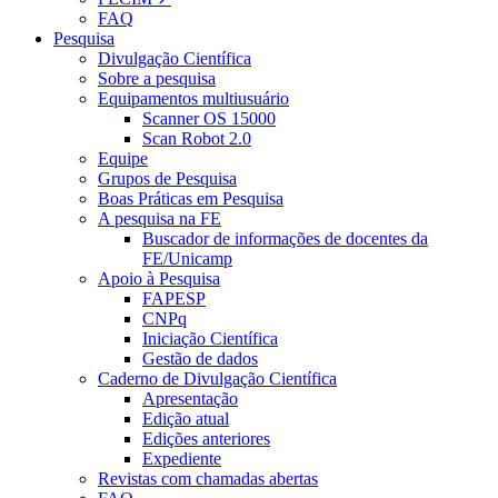
FAQ
Pesquisa
Divulgação Científica
Sobre a pesquisa
Equipamentos multiusuário
Scanner OS 15000
Scan Robot 2.0
Equipe
Grupos de Pesquisa
Boas Práticas em Pesquisa
A pesquisa na FE
Buscador de informações de docentes da
FE/Unicamp
Apoio à Pesquisa
FAPESP
CNPq
Iniciação Científica
Gestão de dados
Caderno de Divulgação Científica
Apresentação
Edição atual
Edições anteriores
Expediente
Revistas com chamadas abertas