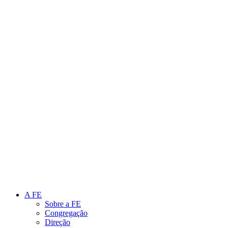
Link para o Instagram
Link para o Youtube
A FE
Sobre a FE
Congregação
Direção