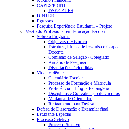
Auxílio Financeiro
CAPES/PRINT
DSE/CAPES
DINTER
Egressos
Pesquisa Experiência Estudantil – Projeto
Mestrado Profissional em Educação Escolar
Sobre o Programa
Objetivos e Histórico
Estrutura, Linhas de Pesquisa e Corpo
Docente
Comissão de Seleção / Colegiado
Anuário de Pesquisa
Dissertações Defendidas
Vida acadêmica
Caléndário Escolar
Processo de Formação e Matrícula
Proficiência – Língua Estrangeira
Disciplinas e Convalidação de Créditos
Mudança de Orientador
Religamento para Defesa
Defesa de Dissertação e Exemplar final
Estudante Especial
Processo Seletivo
Processo Seletivo