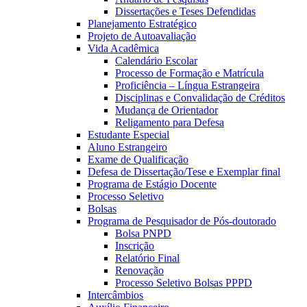
Dissertações e Teses Defendidas
Planejamento Estratégico
Projeto de Autoavaliação
Vida Acadêmica
Calendário Escolar
Processo de Formação e Matrícula
Proficiência – Língua Estrangeira
Disciplinas e Convalidação de Créditos
Mudança de Orientador
Religamento para Defesa
Estudante Especial
Aluno Estrangeiro
Exame de Qualificação
Defesa de Dissertação/Tese e Exemplar final
Programa de Estágio Docente
Processo Seletivo
Bolsas
Programa de Pesquisador de Pós-doutorado
Bolsa PNPD
Inscrição
Relatório Final
Renovação
Processo Seletivo Bolsas PPPD
Intercâmbios