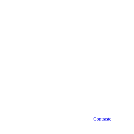
Diminuir fonte
Contraste