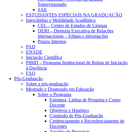
Supervisionado
SAE
ESTUDANTES ESPECIAIS NA GRADUAÇÃO
Intercâmbio e Mobilidade Acadêmica
CEL – Centro de Estudos de Línguas
DERI – Diretoria Executiva de Relações
Internacionais – Editais e informações
Prazos Internos
PAD
ENADE
Iniciação Científica
PIBID – Programa Institucional de Bolsas de Iniciação
à Docência
FAQ
Pós-Graduação
Sobre a pós-graduação
Mestrado e Doutorado em Educação
Sobre o Programa
Estrutura, Linhas de Pesquisa e Corpo
Docente
Objetivos e Histórico
Comissão de Pós-Graduação
Credenciamento e Recredenciamento de
Docentes
Anuário de Pesquisas