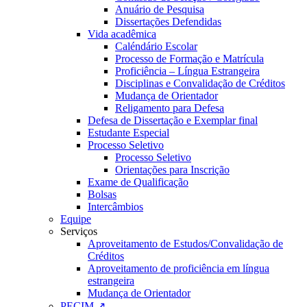
Anuário de Pesquisa
Dissertações Defendidas
Vida acadêmica
Caléndário Escolar
Processo de Formação e Matrícula
Proficiência – Língua Estrangeira
Disciplinas e Convalidação de Créditos
Mudança de Orientador
Religamento para Defesa
Defesa de Dissertação e Exemplar final
Estudante Especial
Processo Seletivo
Processo Seletivo
Orientações para Inscrição
Exame de Qualificação
Bolsas
Intercâmbios
Equipe
Serviços
Aproveitamento de Estudos/Convalidação de
Créditos
Aproveitamento de proficiência em língua
estrangeira
Mudança de Orientador
PECIM ↗