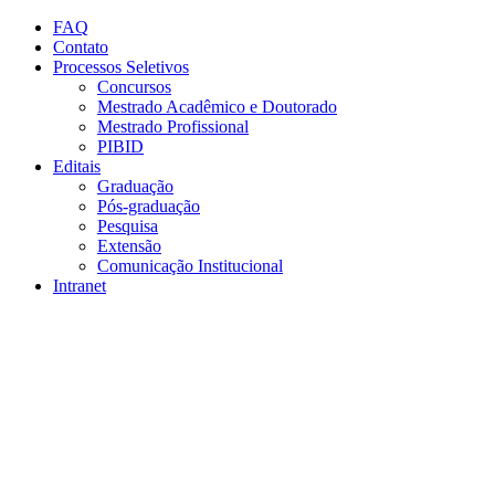
Conteúdo principal
Menu principal
Rodapé
FAQ
Contato
Processos Seletivos
Concursos
Mestrado Acadêmico e Doutorado
Mestrado Profissional
PIBID
Editais
Graduação
Pós-graduação
Pesquisa
Extensão
Comunicação Institucional
Intranet
Aumentar fonte
Diminuir fonte