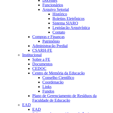
Docentes
Funcionários
Arquivo Setorial
Histórico
Boletins Eletrônicos
Sistema SIARQ
Legislação Arquivística
Contato
Compras e Finanças
Patrimônio
Administração Predial
CSARH-FE
Institucional
Sobre a FE
Documentos
CEDOC
Centro de Memória da Educação
Conselho Científico
Coordenação
Links
Fundos
Plano de Gerenciamento de Resíduos da
Faculdade de Educação
EAD
EAD