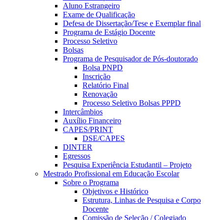
Aluno Estrangeiro
Exame de Qualificação
Defesa de Dissertação/Tese e Exemplar final
Programa de Estágio Docente
Processo Seletivo
Bolsas
Programa de Pesquisador de Pós-doutorado
Bolsa PNPD
Inscrição
Relatório Final
Renovação
Processo Seletivo Bolsas PPPD
Intercâmbios
Auxílio Financeiro
CAPES/PRINT
DSE/CAPES
DINTER
Egressos
Pesquisa Experiência Estudantil – Projeto
Mestrado Profissional em Educação Escolar
Sobre o Programa
Objetivos e Histórico
Estrutura, Linhas de Pesquisa e Corpo
Docente
Comissão de Seleção / Colegiado