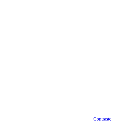
Diminuir fonte
Contraste