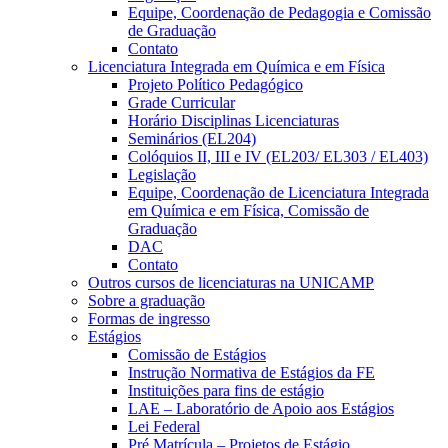
Equipe, Coordenação de Pedagogia e Comissão
de Graduação
Contato
Licenciatura Integrada em Química e em Física
Projeto Político Pedagógico
Grade Curricular
Horário Disciplinas Licenciaturas
Seminários (EL204)
Colóquios II, III e IV (EL203/ EL303 / EL403)
Legislação
Equipe, Coordenação de Licenciatura Integrada
em Química e em Física, Comissão de
Graduação
DAC
Contato
Outros cursos de licenciaturas na UNICAMP
Sobre a graduação
Formas de ingresso
Estágios
Comissão de Estágios
Instrução Normativa de Estágios da FE
Instituições para fins de estágio
LAE – Laboratório de Apoio aos Estágios
Lei Federal
Pré Matrícula – Projetos de Estágio