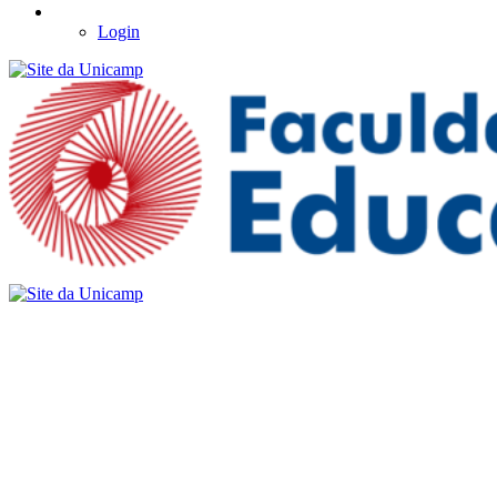
Login