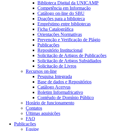
Biblioteca Digital da UNICAMP
Competência em Informação
Catálogo on-line do SBU
Doações para a biblioteca
Empréstimo entre bibliotecas
Ficha Catalográfica
Orientações Normativas
Prevenção e Verificação de Plágio
Publicações
Repositório Institucional
Solicitação de Artigos de Publicações
Solicitação de Artigos Subsidiados
Solicitação de Livros
Recursos on-line
Pesquisa Integrada
Base de dados e Repositórios
Catálogo Acervus
Boletim Informafricativo
Contéudo de Domínio Público
Horário de funcionamento
Contatos
Últimas aquisições
FAQ
Publicações
Equipe