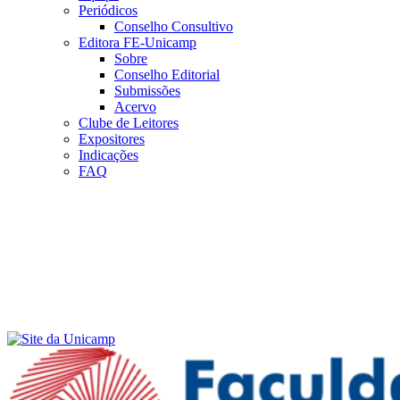
Periódicos
Conselho Consultivo
Editora FE-Unicamp
Sobre
Conselho Editorial
Submissões
Acervo
Clube de Leitores
Expositores
Indicações
FAQ
Menu