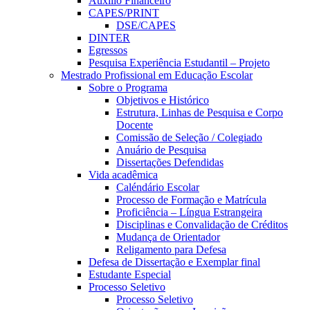
Auxílio Financeiro
CAPES/PRINT
DSE/CAPES
DINTER
Egressos
Pesquisa Experiência Estudantil – Projeto
Mestrado Profissional em Educação Escolar
Sobre o Programa
Objetivos e Histórico
Estrutura, Linhas de Pesquisa e Corpo
Docente
Comissão de Seleção / Colegiado
Anuário de Pesquisa
Dissertações Defendidas
Vida acadêmica
Caléndário Escolar
Processo de Formação e Matrícula
Proficiência – Língua Estrangeira
Disciplinas e Convalidação de Créditos
Mudança de Orientador
Religamento para Defesa
Defesa de Dissertação e Exemplar final
Estudante Especial
Processo Seletivo
Processo Seletivo