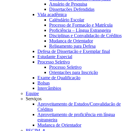
Anuário de Pesquisa
Dissertações Defendidas
Vida acadêmica
Caléndário Escolar
Processo de Formação e Matrícula
Proficiência – Língua Estrangeira
Disciplinas e Convalidação de Créditos
Mudança de Orientador
Religamento para Defesa
Defesa de Dissertação e Exemplar final
Estudante Especial
Processo Seletivo
Processo Seletivo
Orientações para Inscrição
Exame de Qualificação
Bolsas
Intercâmbios
Equipe
Serviços
Aproveitamento de Estudos/Convalidação de
Créditos
Aproveitamento de proficiência em língua
estrangeira
Mudança de Orientador
PECIM ↗