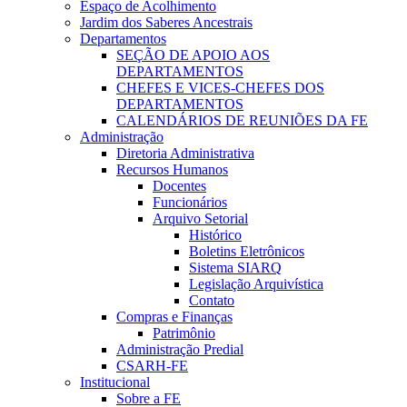
Espaço de Acolhimento
Jardim dos Saberes Ancestrais
Departamentos
SEÇÃO DE APOIO AOS
DEPARTAMENTOS
CHEFES E VICES-CHEFES DOS
DEPARTAMENTOS
CALENDÁRIOS DE REUNIÕES DA FE
Administração
Diretoria Administrativa
Recursos Humanos
Docentes
Funcionários
Arquivo Setorial
Histórico
Boletins Eletrônicos
Sistema SIARQ
Legislação Arquivística
Contato
Compras e Finanças
Patrimônio
Administração Predial
CSARH-FE
Institucional
Sobre a FE