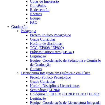
Cotas de Impressão
Convênios
Rede sem fio
Normas
Equipe
FAQ
Graduação
Pedagogia
Projeto Político Pedagógico
Grade Curricular
Horário de disciplinas
TCC (EP808 / EP809)
Práticas Curriculares (EP147)
Legislação
Equipe, Coordenação de Pedagogia e Comissão
de Graduação
Contato
Licenciatura Integrada em Química e em Física
Projeto Político Pedagógico
Grade Curricular
Horário Disciplinas Licenciaturas
Seminários (EL204)
Colóquios II, III e IV (EL203/ EL303 / EL403)
Legislação
Equipe, Coordenação de Licenciatura Integrada