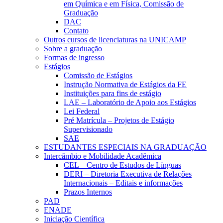
em Química e em Física, Comissão de
Graduação
DAC
Contato
Outros cursos de licenciaturas na UNICAMP
Sobre a graduação
Formas de ingresso
Estágios
Comissão de Estágios
Instrução Normativa de Estágios da FE
Instituições para fins de estágio
LAE – Laboratório de Apoio aos Estágios
Lei Federal
Pré Matrícula – Projetos de Estágio
Supervisionado
SAE
ESTUDANTES ESPECIAIS NA GRADUAÇÃO
Intercâmbio e Mobilidade Acadêmica
CEL – Centro de Estudos de Línguas
DERI – Diretoria Executiva de Relações
Internacionais – Editais e informações
Prazos Internos
PAD
ENADE
Iniciação Científica