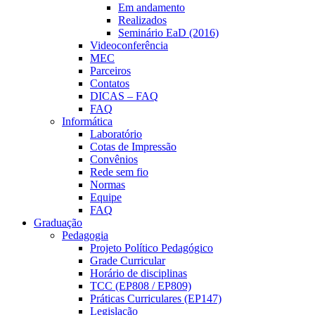
Em andamento
Realizados
Seminário EaD (2016)
Videoconferência
MEC
Parceiros
Contatos
DICAS – FAQ
FAQ
Informática
Laboratório
Cotas de Impressão
Convênios
Rede sem fio
Normas
Equipe
FAQ
Graduação
Pedagogia
Projeto Político Pedagógico
Grade Curricular
Horário de disciplinas
TCC (EP808 / EP809)
Práticas Curriculares (EP147)
Legislação