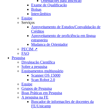
Orientações para Inscrição
Exame de Qualificação
Bolsas
Intercâmbios
Equipe
Serviços
Aproveitamento de Estudos/Convalidação de
Créditos
Aproveitamento de proficiência em língua
estrangeira
Mudança de Orientador
PECIM ↗
FAQ
Pesquisa
Divulgação Científica
Sobre a pesquisa
Equipamentos multiusuário
Scanner OS 15000
Scan Robot 2.0
Equipe
Grupos de Pesquisa
Boas Práticas em Pesquisa
A pesquisa na FE
Buscador de informações de docentes da
FE/Unicamp