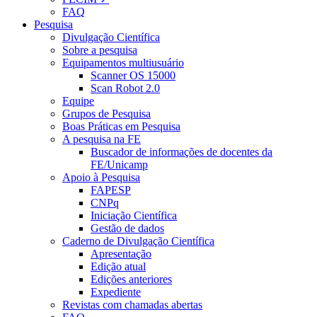
FAQ
Pesquisa
Divulgação Científica
Sobre a pesquisa
Equipamentos multiusuário
Scanner OS 15000
Scan Robot 2.0
Equipe
Grupos de Pesquisa
Boas Práticas em Pesquisa
A pesquisa na FE
Buscador de informações de docentes da
FE/Unicamp
Apoio à Pesquisa
FAPESP
CNPq
Iniciação Científica
Gestão de dados
Caderno de Divulgação Científica
Apresentação
Edição atual
Edições anteriores
Expediente
Revistas com chamadas abertas