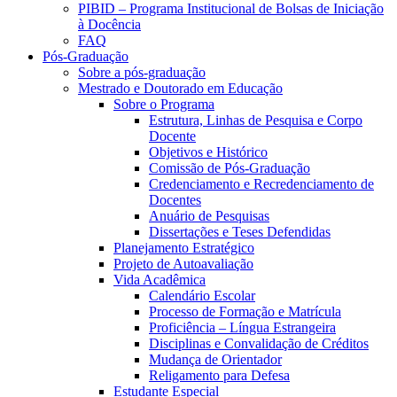
PIBID – Programa Institucional de Bolsas de Iniciação
à Docência
FAQ
Pós-Graduação
Sobre a pós-graduação
Mestrado e Doutorado em Educação
Sobre o Programa
Estrutura, Linhas de Pesquisa e Corpo
Docente
Objetivos e Histórico
Comissão de Pós-Graduação
Credenciamento e Recredenciamento de
Docentes
Anuário de Pesquisas
Dissertações e Teses Defendidas
Planejamento Estratégico
Projeto de Autoavaliação
Vida Acadêmica
Calendário Escolar
Processo de Formação e Matrícula
Proficiência – Língua Estrangeira
Disciplinas e Convalidação de Créditos
Mudança de Orientador
Religamento para Defesa
Estudante Especial