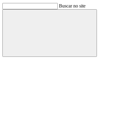
Buscar no site
Buscar
Link para o Facebook
Link para o Linkedin