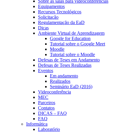
Sobre as salas para videoconferências
Equipamentos
Recursos Tecnológicos
Solicitação
Regulamentação da EaD
Dicas
Ambiente Virtual de Aprendizagem
Google for Education
Tutorial sobre o Google Meet
Moodle
Tutorial sobre o Moodle
Defesas de Teses em Andamento
Defesas de Teses Realizadas
Eventos
Em andamento
Realizados
Seminário EaD (2016)
Videoconferência
MEC
Parceiros
Contatos
DICAS – FAQ
FAQ
Informática
Laboratório