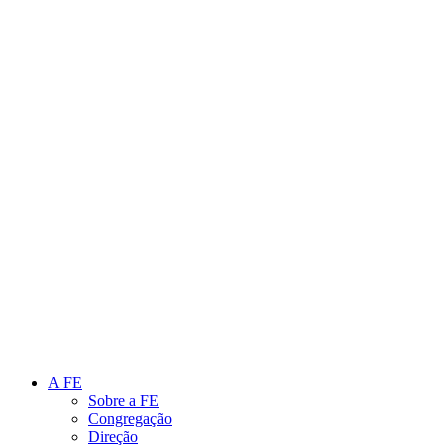
Link para o Instagram
Link para o Youtube
A FE
Sobre a FE
Congregação
Direção