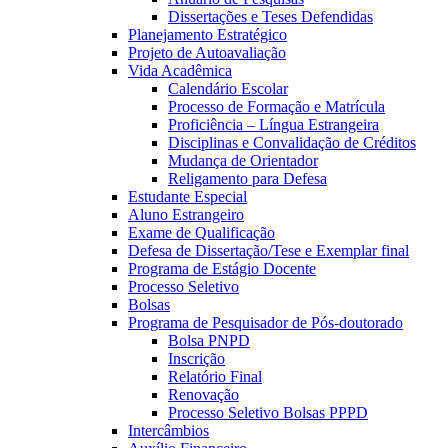
Dissertações e Teses Defendidas
Planejamento Estratégico
Projeto de Autoavaliação
Vida Acadêmica
Calendário Escolar
Processo de Formação e Matrícula
Proficiência – Língua Estrangeira
Disciplinas e Convalidação de Créditos
Mudança de Orientador
Religamento para Defesa
Estudante Especial
Aluno Estrangeiro
Exame de Qualificação
Defesa de Dissertação/Tese e Exemplar final
Programa de Estágio Docente
Processo Seletivo
Bolsas
Programa de Pesquisador de Pós-doutorado
Bolsa PNPD
Inscrição
Relatório Final
Renovação
Processo Seletivo Bolsas PPPD
Intercâmbios