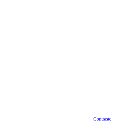
Diminuir fonte
Contraste