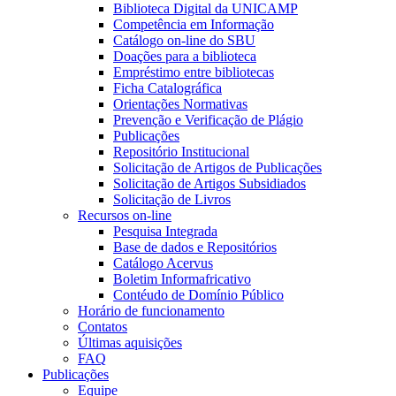
Biblioteca Digital da UNICAMP
Competência em Informação
Catálogo on-line do SBU
Doações para a biblioteca
Empréstimo entre bibliotecas
Ficha Catalográfica
Orientações Normativas
Prevenção e Verificação de Plágio
Publicações
Repositório Institucional
Solicitação de Artigos de Publicações
Solicitação de Artigos Subsidiados
Solicitação de Livros
Recursos on-line
Pesquisa Integrada
Base de dados e Repositórios
Catálogo Acervus
Boletim Informafricativo
Contéudo de Domínio Público
Horário de funcionamento
Contatos
Últimas aquisições
FAQ
Publicações
Equipe