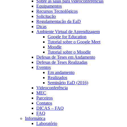
Sobre as salas para videoconferências
Equipamentos
Recursos Tecnológicos
Solicitação
Regulamentação da EaD
Dicas
Ambiente Virtual de Aprendizagem
Google for Education
Tutorial sobre o Google Meet
Moodle
Tutorial sobre o Moodle
Defesas de Teses em Andamento
Defesas de Teses Realizadas
Eventos
Em andamento
Realizados
Seminário EaD (2016)
Videoconferência
MEC
Parceiros
Contatos
DICAS – FAQ
FAQ
Informática
Laboratório