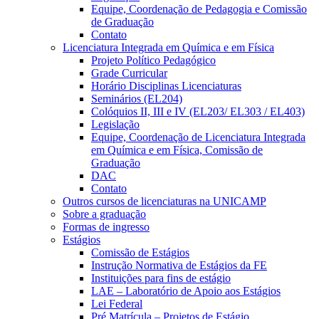
Equipe, Coordenação de Pedagogia e Comissão
de Graduação
Contato
Licenciatura Integrada em Química e em Física
Projeto Político Pedagógico
Grade Curricular
Horário Disciplinas Licenciaturas
Seminários (EL204)
Colóquios II, III e IV (EL203/ EL303 / EL403)
Legislação
Equipe, Coordenação de Licenciatura Integrada
em Química e em Física, Comissão de
Graduação
DAC
Contato
Outros cursos de licenciaturas na UNICAMP
Sobre a graduação
Formas de ingresso
Estágios
Comissão de Estágios
Instrução Normativa de Estágios da FE
Instituições para fins de estágio
LAE – Laboratório de Apoio aos Estágios
Lei Federal
Pré Matrícula – Projetos de Estágio