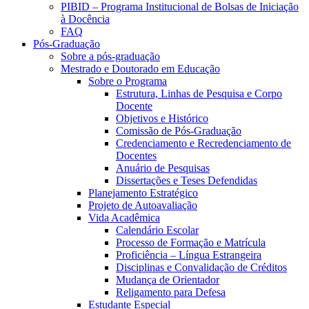
PIBID – Programa Institucional de Bolsas de Iniciação
à Docência
FAQ
Pós-Graduação
Sobre a pós-graduação
Mestrado e Doutorado em Educação
Sobre o Programa
Estrutura, Linhas de Pesquisa e Corpo
Docente
Objetivos e Histórico
Comissão de Pós-Graduação
Credenciamento e Recredenciamento de
Docentes
Anuário de Pesquisas
Dissertações e Teses Defendidas
Planejamento Estratégico
Projeto de Autoavaliação
Vida Acadêmica
Calendário Escolar
Processo de Formação e Matrícula
Proficiência – Língua Estrangeira
Disciplinas e Convalidação de Créditos
Mudança de Orientador
Religamento para Defesa
Estudante Especial