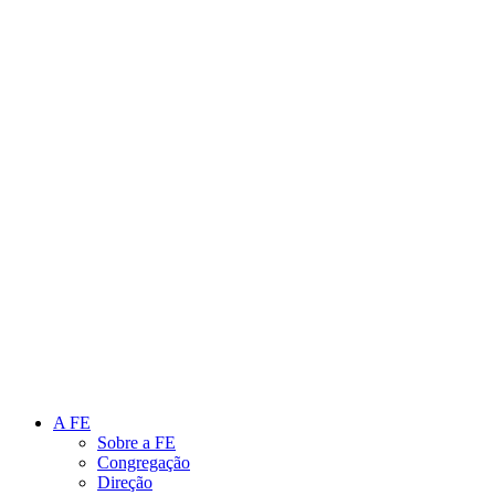
Link para o Instagram
Link para o Youtube
A FE
Sobre a FE
Congregação
Direção