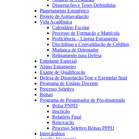
Dissertações e Teses Defendidas
Planejamento Estratégico
Projeto de Autoavaliação
Vida Acadêmica
Calendário Escolar
Processo de Formação e Matrícula
Proficiência – Língua Estrangeira
Disciplinas e Convalidação de Créditos
Mudança de Orientador
Religamento para Defesa
Estudante Especial
Aluno Estrangeiro
Exame de Qualificação
Defesa de Dissertação/Tese e Exemplar final
Programa de Estágio Docente
Processo Seletivo
Bolsas
Programa de Pesquisador de Pós-doutorado
Bolsa PNPD
Inscrição
Relatório Final
Renovação
Processo Seletivo Bolsas PPPD
Intercâmbios