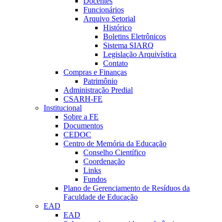
Docentes
Funcionários
Arquivo Setorial
Histórico
Boletins Eletrônicos
Sistema SIARQ
Legislação Arquivística
Contato
Compras e Finanças
Patrimônio
Administração Predial
CSARH-FE
Institucional
Sobre a FE
Documentos
CEDOC
Centro de Memória da Educação
Conselho Científico
Coordenação
Links
Fundos
Plano de Gerenciamento de Resíduos da
Faculdade de Educação
EAD
EAD