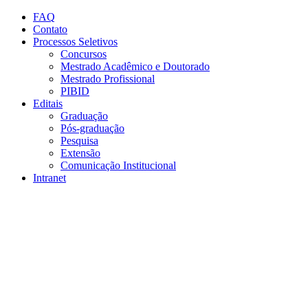
Conteúdo principal
Menu principal
Rodapé
FAQ
Contato
Processos Seletivos
Concursos
Mestrado Acadêmico e Doutorado
Mestrado Profissional
PIBID
Editais
Graduação
Pós-graduação
Pesquisa
Extensão
Comunicação Institucional
Intranet
Aumentar fonte
Diminuir fonte