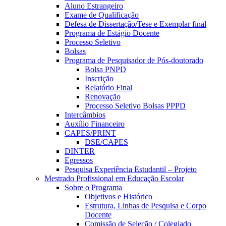
Aluno Estrangeiro
Exame de Qualificação
Defesa de Dissertação/Tese e Exemplar final
Programa de Estágio Docente
Processo Seletivo
Bolsas
Programa de Pesquisador de Pós-doutorado
Bolsa PNPD
Inscrição
Relatório Final
Renovação
Processo Seletivo Bolsas PPPD
Intercâmbios
Auxílio Financeiro
CAPES/PRINT
DSE/CAPES
DINTER
Egressos
Pesquisa Experiência Estudantil – Projeto
Mestrado Profissional em Educação Escolar
Sobre o Programa
Objetivos e Histórico
Estrutura, Linhas de Pesquisa e Corpo
Docente
Comissão de Seleção / Colegiado