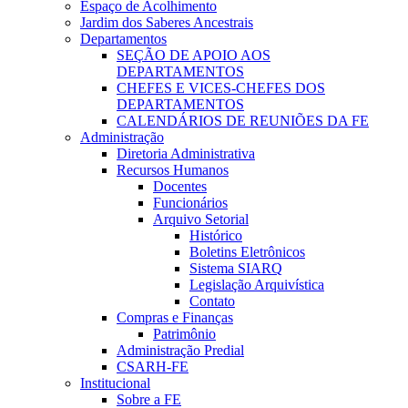
Espaço de Acolhimento
Jardim dos Saberes Ancestrais
Departamentos
SEÇÃO DE APOIO AOS
DEPARTAMENTOS
CHEFES E VICES-CHEFES DOS
DEPARTAMENTOS
CALENDÁRIOS DE REUNIÕES DA FE
Administração
Diretoria Administrativa
Recursos Humanos
Docentes
Funcionários
Arquivo Setorial
Histórico
Boletins Eletrônicos
Sistema SIARQ
Legislação Arquivística
Contato
Compras e Finanças
Patrimônio
Administração Predial
CSARH-FE
Institucional
Sobre a FE