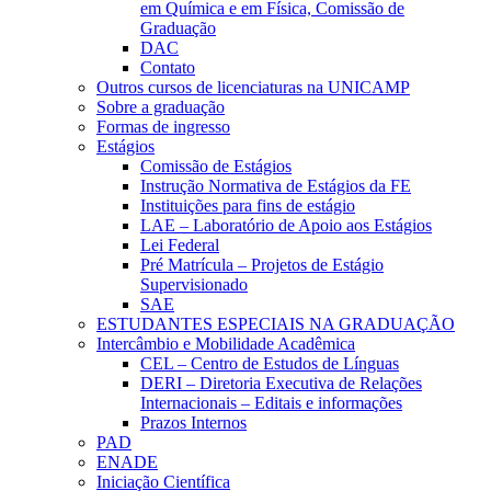
em Química e em Física, Comissão de
Graduação
DAC
Contato
Outros cursos de licenciaturas na UNICAMP
Sobre a graduação
Formas de ingresso
Estágios
Comissão de Estágios
Instrução Normativa de Estágios da FE
Instituições para fins de estágio
LAE – Laboratório de Apoio aos Estágios
Lei Federal
Pré Matrícula – Projetos de Estágio
Supervisionado
SAE
ESTUDANTES ESPECIAIS NA GRADUAÇÃO
Intercâmbio e Mobilidade Acadêmica
CEL – Centro de Estudos de Línguas
DERI – Diretoria Executiva de Relações
Internacionais – Editais e informações
Prazos Internos
PAD
ENADE
Iniciação Científica