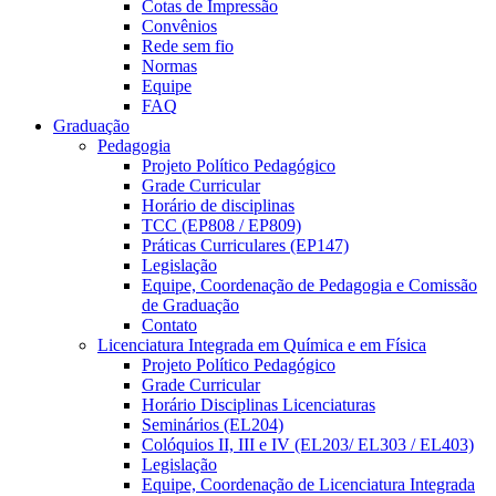
Cotas de Impressão
Convênios
Rede sem fio
Normas
Equipe
FAQ
Graduação
Pedagogia
Projeto Político Pedagógico
Grade Curricular
Horário de disciplinas
TCC (EP808 / EP809)
Práticas Curriculares (EP147)
Legislação
Equipe, Coordenação de Pedagogia e Comissão
de Graduação
Contato
Licenciatura Integrada em Química e em Física
Projeto Político Pedagógico
Grade Curricular
Horário Disciplinas Licenciaturas
Seminários (EL204)
Colóquios II, III e IV (EL203/ EL303 / EL403)
Legislação
Equipe, Coordenação de Licenciatura Integrada