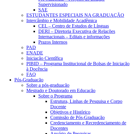
Supervisionado
SAE
ESTUDANTES ESPECIAIS NA GRADUAÇÃO
Intercâmbio e Mobilidade Acadêmica
CEL – Centro de Estudos de Línguas
DERI – Diretoria Executiva de Relações
Internacionais – Editais e informações
Prazos Internos
PAD
ENADE
Iniciação Científica
PIBID – Programa Institucional de Bolsas de Iniciação
à Docência
FAQ
Pós-Graduação
Sobre a pós-graduação
Mestrado e Doutorado em Educação
Sobre o Programa
Estrutura, Linhas de Pesquisa e Corpo
Docente
Objetivos e Histórico
Comissão de Pós-Graduação
Credenciamento e Recredenciamento de
Docentes
Anuário de Pesquisas