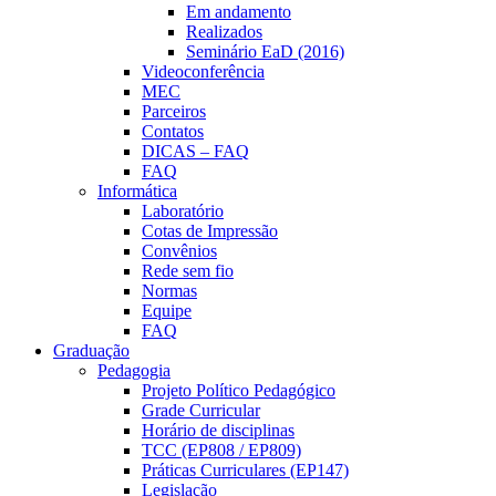
Em andamento
Realizados
Seminário EaD (2016)
Videoconferência
MEC
Parceiros
Contatos
DICAS – FAQ
FAQ
Informática
Laboratório
Cotas de Impressão
Convênios
Rede sem fio
Normas
Equipe
FAQ
Graduação
Pedagogia
Projeto Político Pedagógico
Grade Curricular
Horário de disciplinas
TCC (EP808 / EP809)
Práticas Curriculares (EP147)
Legislação