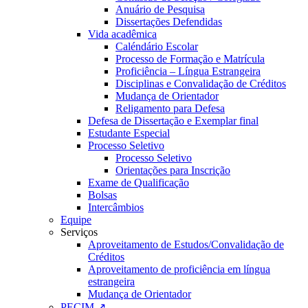
Anuário de Pesquisa
Dissertações Defendidas
Vida acadêmica
Caléndário Escolar
Processo de Formação e Matrícula
Proficiência – Língua Estrangeira
Disciplinas e Convalidação de Créditos
Mudança de Orientador
Religamento para Defesa
Defesa de Dissertação e Exemplar final
Estudante Especial
Processo Seletivo
Processo Seletivo
Orientações para Inscrição
Exame de Qualificação
Bolsas
Intercâmbios
Equipe
Serviços
Aproveitamento de Estudos/Convalidação de
Créditos
Aproveitamento de proficiência em língua
estrangeira
Mudança de Orientador
PECIM ↗