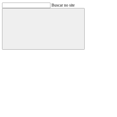
Buscar no site
Buscar
Link para o Facebook
Link para o Linkedin