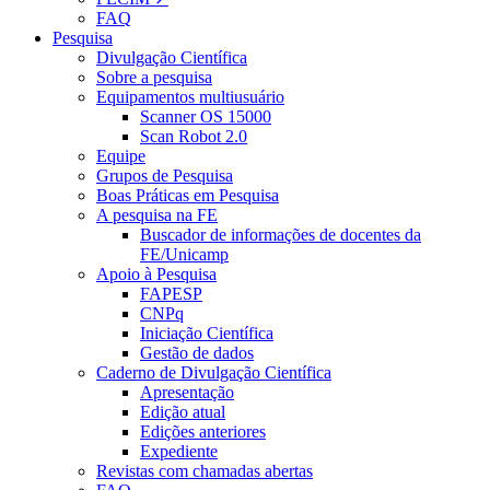
FAQ
Pesquisa
Divulgação Científica
Sobre a pesquisa
Equipamentos multiusuário
Scanner OS 15000
Scan Robot 2.0
Equipe
Grupos de Pesquisa
Boas Práticas em Pesquisa
A pesquisa na FE
Buscador de informações de docentes da
FE/Unicamp
Apoio à Pesquisa
FAPESP
CNPq
Iniciação Científica
Gestão de dados
Caderno de Divulgação Científica
Apresentação
Edição atual
Edições anteriores
Expediente
Revistas com chamadas abertas