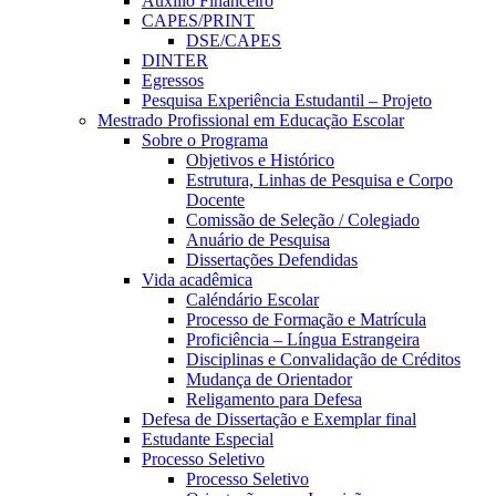
Auxílio Financeiro
CAPES/PRINT
DSE/CAPES
DINTER
Egressos
Pesquisa Experiência Estudantil – Projeto
Mestrado Profissional em Educação Escolar
Sobre o Programa
Objetivos e Histórico
Estrutura, Linhas de Pesquisa e Corpo
Docente
Comissão de Seleção / Colegiado
Anuário de Pesquisa
Dissertações Defendidas
Vida acadêmica
Caléndário Escolar
Processo de Formação e Matrícula
Proficiência – Língua Estrangeira
Disciplinas e Convalidação de Créditos
Mudança de Orientador
Religamento para Defesa
Defesa de Dissertação e Exemplar final
Estudante Especial
Processo Seletivo
Processo Seletivo