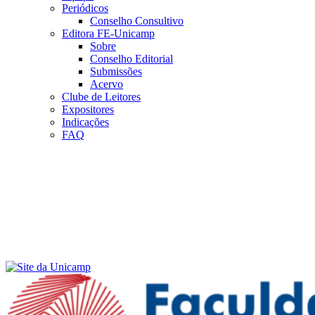
Periódicos
Conselho Consultivo
Editora FE-Unicamp
Sobre
Conselho Editorial
Submissões
Acervo
Clube de Leitores
Expositores
Indicações
FAQ
Menu