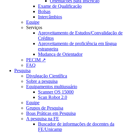
Orientações para Inscrição
Exame de Qualificação
Bolsas
Intercâmbios
Equipe
Serviços
Aproveitamento de Estudos/Convalidação de
Créditos
Aproveitamento de proficiência em língua
estrangeira
Mudança de Orientador
PECIM ↗
FAQ
Pesquisa
Divulgação Científica
Sobre a pesquisa
Equipamentos multiusuário
Scanner OS 15000
Scan Robot 2.0
Equipe
Grupos de Pesquisa
Boas Práticas em Pesquisa
A pesquisa na FE
Buscador de informações de docentes da
FE/Unicamp