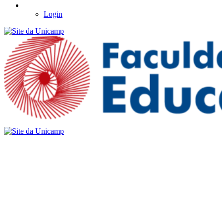
Login