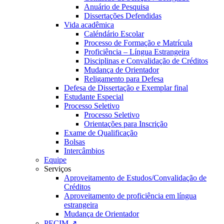
Anuário de Pesquisa
Dissertações Defendidas
Vida acadêmica
Caléndário Escolar
Processo de Formação e Matrícula
Proficiência – Língua Estrangeira
Disciplinas e Convalidação de Créditos
Mudança de Orientador
Religamento para Defesa
Defesa de Dissertação e Exemplar final
Estudante Especial
Processo Seletivo
Processo Seletivo
Orientações para Inscrição
Exame de Qualificação
Bolsas
Intercâmbios
Equipe
Serviços
Aproveitamento de Estudos/Convalidação de
Créditos
Aproveitamento de proficiência em língua
estrangeira
Mudança de Orientador
PECIM ↗