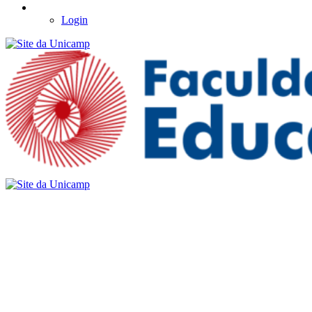
Login