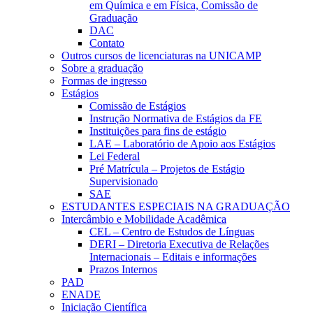
em Química e em Física, Comissão de
Graduação
DAC
Contato
Outros cursos de licenciaturas na UNICAMP
Sobre a graduação
Formas de ingresso
Estágios
Comissão de Estágios
Instrução Normativa de Estágios da FE
Instituições para fins de estágio
LAE – Laboratório de Apoio aos Estágios
Lei Federal
Pré Matrícula – Projetos de Estágio
Supervisionado
SAE
ESTUDANTES ESPECIAIS NA GRADUAÇÃO
Intercâmbio e Mobilidade Acadêmica
CEL – Centro de Estudos de Línguas
DERI – Diretoria Executiva de Relações
Internacionais – Editais e informações
Prazos Internos
PAD
ENADE
Iniciação Científica