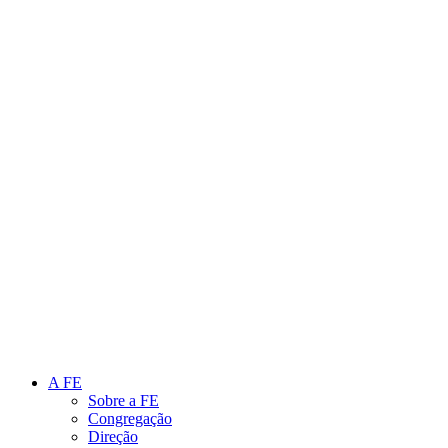
Link para o Instagram
Link para o Youtube
A FE
Sobre a FE
Congregação
Direção