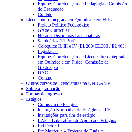
Equipe, Coordenação de Pedagogia e Comissão
de Graduação
Contato
Licenciatura Integrada em Química e em Física
Projeto Político Pedagógico
Grade Curricular
Horário Disciplinas Licenciaturas
Seminários (EL204)
Colóquios II, III e IV (EL203/ EL303 / EL403)
Legislação
Equipe, Coordenação de Licenciatura Integrada
em Química e em Física, Comissão de
Graduação
DAC
Contato
Outros cursos de licenciaturas na UNICAMP
Sobre a graduação
Formas de ingresso
Estágios
Comissão de Estágios
Instrução Normativa de Estágios da FE
Instituições para fins de estágio
LAE – Laboratório de Apoio aos Estágios
Lei Federal
Pré Matrícula – Projetos de Estágio