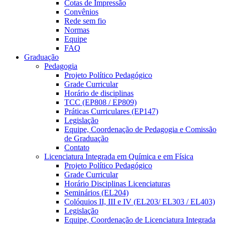
Cotas de Impressão
Convênios
Rede sem fio
Normas
Equipe
FAQ
Graduação
Pedagogia
Projeto Político Pedagógico
Grade Curricular
Horário de disciplinas
TCC (EP808 / EP809)
Práticas Curriculares (EP147)
Legislação
Equipe, Coordenação de Pedagogia e Comissão
de Graduação
Contato
Licenciatura Integrada em Química e em Física
Projeto Político Pedagógico
Grade Curricular
Horário Disciplinas Licenciaturas
Seminários (EL204)
Colóquios II, III e IV (EL203/ EL303 / EL403)
Legislação
Equipe, Coordenação de Licenciatura Integrada