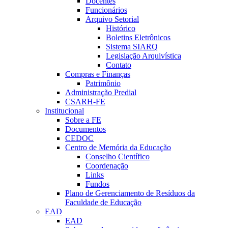
Docentes
Funcionários
Arquivo Setorial
Histórico
Boletins Eletrônicos
Sistema SIARQ
Legislação Arquivística
Contato
Compras e Finanças
Patrimônio
Administração Predial
CSARH-FE
Institucional
Sobre a FE
Documentos
CEDOC
Centro de Memória da Educação
Conselho Científico
Coordenação
Links
Fundos
Plano de Gerenciamento de Resíduos da
Faculdade de Educação
EAD
EAD