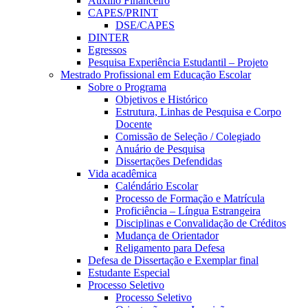
Auxílio Financeiro
CAPES/PRINT
DSE/CAPES
DINTER
Egressos
Pesquisa Experiência Estudantil – Projeto
Mestrado Profissional em Educação Escolar
Sobre o Programa
Objetivos e Histórico
Estrutura, Linhas de Pesquisa e Corpo
Docente
Comissão de Seleção / Colegiado
Anuário de Pesquisa
Dissertações Defendidas
Vida acadêmica
Caléndário Escolar
Processo de Formação e Matrícula
Proficiência – Língua Estrangeira
Disciplinas e Convalidação de Créditos
Mudança de Orientador
Religamento para Defesa
Defesa de Dissertação e Exemplar final
Estudante Especial
Processo Seletivo
Processo Seletivo