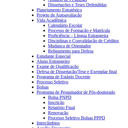
Dissertações e Teses Defendidas
Planejamento Estratégico
Projeto de Autoavaliação
Vida Acadêmica
Calendário Escolar
Processo de Formação e Matrícula
Proficiência – Língua Estrangeira
Disciplinas e Convalidação de Créditos
Mudança de Orientador
Religamento para Defesa
Estudante Especial
Aluno Estrangeiro
Exame de Qualificação
Defesa de Dissertação/Tese e Exemplar final
Programa de Estágio Docente
Processo Seletivo
Bolsas
Programa de Pesquisador de Pós-doutorado
Bolsa PNPD
Inscrição
Relatório Final
Renovação
Processo Seletivo Bolsas PPPD
Intercâmbios