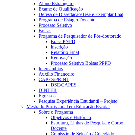
Aluno Estrangeiro
Exame de Qualificação
Defesa de Dissertação/Tese e Exemplar final
Programa de Estágio Docente
Processo Seletivo
Bolsas
Programa de Pesquisador de Pós-doutorado
Bolsa PNPD
Inscrição
Relatório Final
Renovação
Processo Seletivo Bolsas PPPD
Intercâmbios
Auxílio Financeiro
CAPES/PRINT
DSE/CAPES
DINTER
Egressos
Pesquisa Experiência Estudantil – Projeto
Mestrado Profissional em Educação Escolar
Sobre o Programa
Objetivos e Histórico
Estrutura, Linhas de Pesquisa e Corpo
Docente
Comissão de Seleção / Colegiado