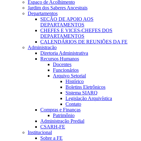
Espaço de Acolhimento
Jardim dos Saberes Ancestrais
Departamentos
SEÇÃO DE APOIO AOS
DEPARTAMENTOS
CHEFES E VICES-CHEFES DOS
DEPARTAMENTOS
CALENDÁRIOS DE REUNIÕES DA FE
Administração
Diretoria Administrativa
Recursos Humanos
Docentes
Funcionários
Arquivo Setorial
Histórico
Boletins Eletrônicos
Sistema SIARQ
Legislação Arquivística
Contato
Compras e Finanças
Patrimônio
Administração Predial
CSARH-FE
Institucional
Sobre a FE