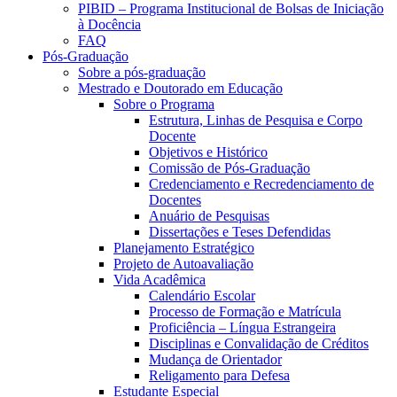
PIBID – Programa Institucional de Bolsas de Iniciação
à Docência
FAQ
Pós-Graduação
Sobre a pós-graduação
Mestrado e Doutorado em Educação
Sobre o Programa
Estrutura, Linhas de Pesquisa e Corpo
Docente
Objetivos e Histórico
Comissão de Pós-Graduação
Credenciamento e Recredenciamento de
Docentes
Anuário de Pesquisas
Dissertações e Teses Defendidas
Planejamento Estratégico
Projeto de Autoavaliação
Vida Acadêmica
Calendário Escolar
Processo de Formação e Matrícula
Proficiência – Língua Estrangeira
Disciplinas e Convalidação de Créditos
Mudança de Orientador
Religamento para Defesa
Estudante Especial