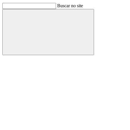
Buscar no site
Buscar
Link para o Facebook
Link para o Linkedin