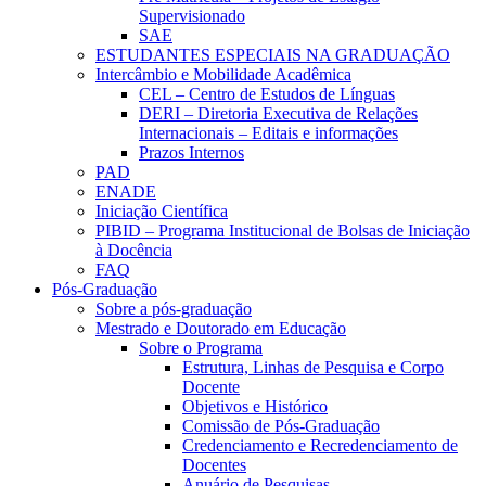
Supervisionado
SAE
ESTUDANTES ESPECIAIS NA GRADUAÇÃO
Intercâmbio e Mobilidade Acadêmica
CEL – Centro de Estudos de Línguas
DERI – Diretoria Executiva de Relações
Internacionais – Editais e informações
Prazos Internos
PAD
ENADE
Iniciação Científica
PIBID – Programa Institucional de Bolsas de Iniciação
à Docência
FAQ
Pós-Graduação
Sobre a pós-graduação
Mestrado e Doutorado em Educação
Sobre o Programa
Estrutura, Linhas de Pesquisa e Corpo
Docente
Objetivos e Histórico
Comissão de Pós-Graduação
Credenciamento e Recredenciamento de
Docentes
Anuário de Pesquisas