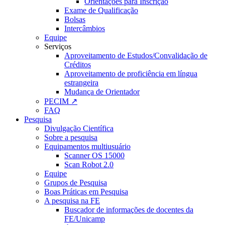
Orientações para Inscrição
Exame de Qualificação
Bolsas
Intercâmbios
Equipe
Serviços
Aproveitamento de Estudos/Convalidação de
Créditos
Aproveitamento de proficiência em língua
estrangeira
Mudança de Orientador
PECIM ↗
FAQ
Pesquisa
Divulgação Científica
Sobre a pesquisa
Equipamentos multiusuário
Scanner OS 15000
Scan Robot 2.0
Equipe
Grupos de Pesquisa
Boas Práticas em Pesquisa
A pesquisa na FE
Buscador de informações de docentes da
FE/Unicamp