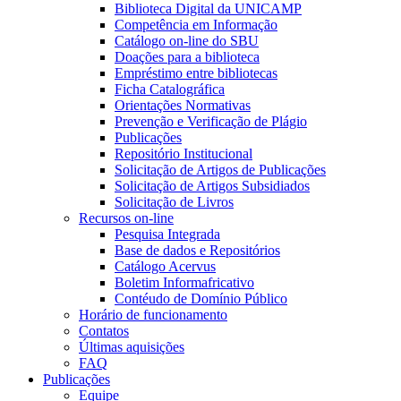
Biblioteca Digital da UNICAMP
Competência em Informação
Catálogo on-line do SBU
Doações para a biblioteca
Empréstimo entre bibliotecas
Ficha Catalográfica
Orientações Normativas
Prevenção e Verificação de Plágio
Publicações
Repositório Institucional
Solicitação de Artigos de Publicações
Solicitação de Artigos Subsidiados
Solicitação de Livros
Recursos on-line
Pesquisa Integrada
Base de dados e Repositórios
Catálogo Acervus
Boletim Informafricativo
Contéudo de Domínio Público
Horário de funcionamento
Contatos
Últimas aquisições
FAQ
Publicações
Equipe