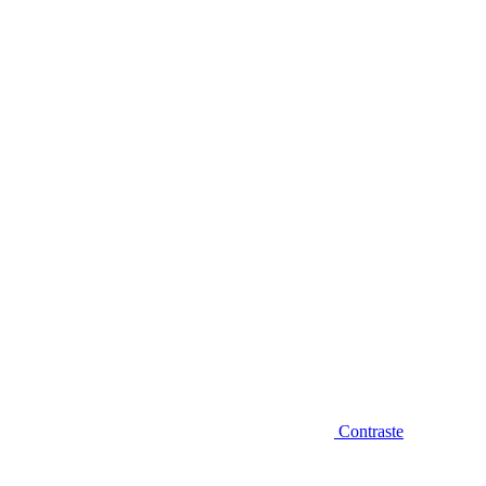
Diminuir fonte
Contraste