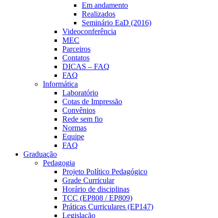
Em andamento
Realizados
Seminário EaD (2016)
Videoconferência
MEC
Parceiros
Contatos
DICAS – FAQ
FAQ
Informática
Laboratório
Cotas de Impressão
Convênios
Rede sem fio
Normas
Equipe
FAQ
Graduação
Pedagogia
Projeto Político Pedagógico
Grade Curricular
Horário de disciplinas
TCC (EP808 / EP809)
Práticas Curriculares (EP147)
Legislação