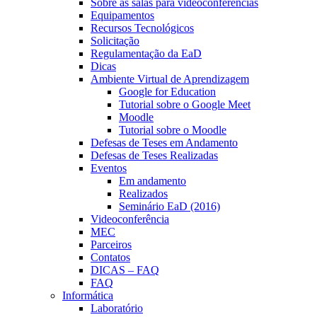
Sobre as salas para videoconferências
Equipamentos
Recursos Tecnológicos
Solicitação
Regulamentação da EaD
Dicas
Ambiente Virtual de Aprendizagem
Google for Education
Tutorial sobre o Google Meet
Moodle
Tutorial sobre o Moodle
Defesas de Teses em Andamento
Defesas de Teses Realizadas
Eventos
Em andamento
Realizados
Seminário EaD (2016)
Videoconferência
MEC
Parceiros
Contatos
DICAS – FAQ
FAQ
Informática
Laboratório