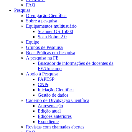
FAQ
Pesquisa
Divulgação Científica
Sobre a pesquisa
Equipamentos multiusuário
Scanner OS 15000
Scan Robot 2.0
Equipe
Grupos de Pesquisa
Boas Práticas em Pesquisa
A pesquisa na FE
Buscador de informações de docentes da
FE/Unicamp
Apoio à Pesquisa
FAPESP
CNPq
Iniciação Científica
Gestão de dados
Caderno de Divulgação Científica
Apresentação
Edição atual
Edições anteriores
Expediente
Revistas com chamadas abertas