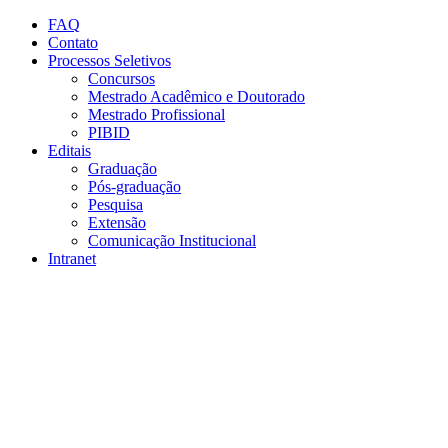
Conteúdo principal
Menu principal
Rodapé
FAQ
Contato
Processos Seletivos
Concursos
Mestrado Acadêmico e Doutorado
Mestrado Profissional
PIBID
Editais
Graduação
Pós-graduação
Pesquisa
Extensão
Comunicação Institucional
Intranet
Aumentar fonte
Diminuir fonte