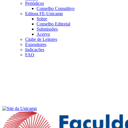
Periódicos
Conselho Consultivo
Editora FE-Unicamp
Sobre
Conselho Editorial
Submissões
Acervo
Clube de Leitores
Expositores
Indicações
FAQ
Menu