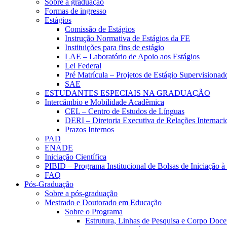
Sobre a graduação
Formas de ingresso
Estágios
Comissão de Estágios
Instrução Normativa de Estágios da FE
Instituições para fins de estágio
LAE – Laboratório de Apoio aos Estágios
Lei Federal
Pré Matrícula – Projetos de Estágio Supervisionad
SAE
ESTUDANTES ESPECIAIS NA GRADUAÇÃO
Intercâmbio e Mobilidade Acadêmica
CEL – Centro de Estudos de Línguas
DERI – Diretoria Executiva de Relações Internacio
Prazos Internos
PAD
ENADE
Iniciação Científica
PIBID – Programa Institucional de Bolsas de Iniciação 
FAQ
Pós-Graduação
Sobre a pós-graduação
Mestrado e Doutorado em Educação
Sobre o Programa
Estrutura, Linhas de Pesquisa e Corpo Doce