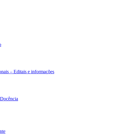
o
nais – Editais e informações
à Docência
nte