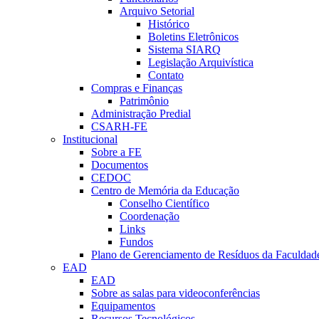
Arquivo Setorial
Histórico
Boletins Eletrônicos
Sistema SIARQ
Legislação Arquivística
Contato
Compras e Finanças
Patrimônio
Administração Predial
CSARH-FE
Institucional
Sobre a FE
Documentos
CEDOC
Centro de Memória da Educação
Conselho Científico
Coordenação
Links
Fundos
Plano de Gerenciamento de Resíduos da Faculdad
EAD
EAD
Sobre as salas para videoconferências
Equipamentos
Recursos Tecnológicos