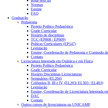
Rede sem fio
Normas
Equipe
FAQ
Graduação
Pedagogia
Projeto Político Pedagógico
Grade Curricular
Horário de disciplinas
TCC (EP808 / EP809)
Práticas Curriculares (EP147)
Legislação
Equipe, Coordenação de Pedagogia e Comissão d
Contato
Licenciatura Integrada em Química e em Física
Projeto Político Pedagógico
Grade Curricular
Horário Disciplinas Licenciaturas
Seminários (EL204)
Colóquios II, III e IV (EL203/ EL303 / EL403)
Legislação
Equipe, Coordenação de Licenciatura Integrada e
DAC
Contato
Outros cursos de licenciaturas na UNICAMP