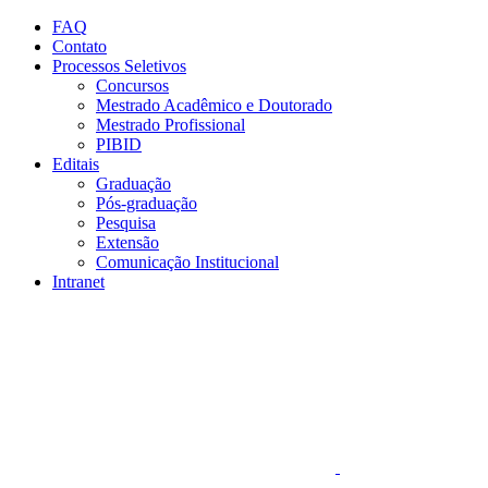
Conteúdo principal
Menu principal
Rodapé
FAQ
Contato
Processos Seletivos
Concursos
Mestrado Acadêmico e Doutorado
Mestrado Profissional
PIBID
Editais
Graduação
Pós-graduação
Pesquisa
Extensão
Comunicação Institucional
Intranet
Aumentar fonte