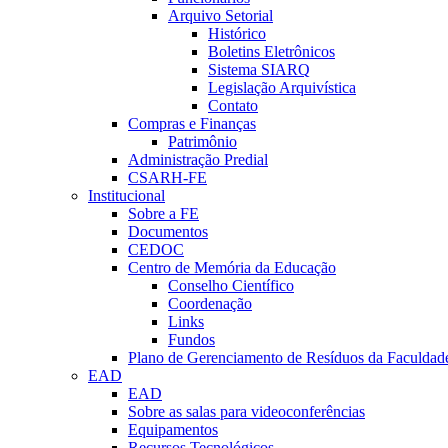
Arquivo Setorial
Histórico
Boletins Eletrônicos
Sistema SIARQ
Legislação Arquivística
Contato
Compras e Finanças
Patrimônio
Administração Predial
CSARH-FE
Institucional
Sobre a FE
Documentos
CEDOC
Centro de Memória da Educação
Conselho Científico
Coordenação
Links
Fundos
Plano de Gerenciamento de Resíduos da Faculdad
EAD
EAD
Sobre as salas para videoconferências
Equipamentos
Recursos Tecnológicos