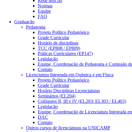
Rede sem fio
Normas
Equipe
FAQ
Graduação
Pedagogia
Projeto Político Pedagógico
Grade Curricular
Horário de disciplinas
TCC (EP808 / EP809)
Práticas Curriculares (EP147)
Legislação
Equipe, Coordenação de Pedagogia e Comissão d
Contato
Licenciatura Integrada em Química e em Física
Projeto Político Pedagógico
Grade Curricular
Horário Disciplinas Licenciaturas
Seminários (EL204)
Colóquios II, III e IV (EL203/ EL303 / EL403)
Legislação
Equipe, Coordenação de Licenciatura Integrada e
DAC
Contato
Outros cursos de licenciaturas na UNICAMP