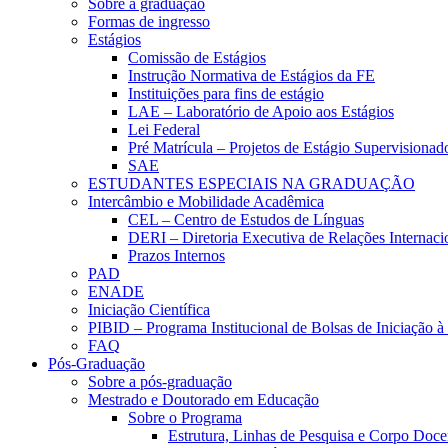
Sobre a graduação
Formas de ingresso
Estágios
Comissão de Estágios
Instrução Normativa de Estágios da FE
Instituições para fins de estágio
LAE – Laboratório de Apoio aos Estágios
Lei Federal
Pré Matrícula – Projetos de Estágio Supervisionad
SAE
ESTUDANTES ESPECIAIS NA GRADUAÇÃO
Intercâmbio e Mobilidade Acadêmica
CEL – Centro de Estudos de Línguas
DERI – Diretoria Executiva de Relações Internacio
Prazos Internos
PAD
ENADE
Iniciação Científica
PIBID – Programa Institucional de Bolsas de Iniciação 
FAQ
Pós-Graduação
Sobre a pós-graduação
Mestrado e Doutorado em Educação
Sobre o Programa
Estrutura, Linhas de Pesquisa e Corpo Doce