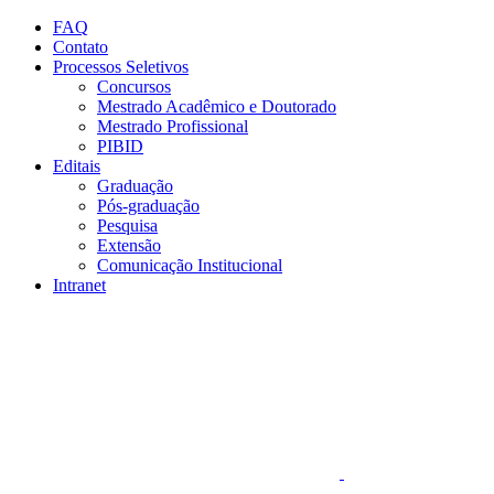
Conteúdo principal
Menu principal
Rodapé
FAQ
Contato
Processos Seletivos
Concursos
Mestrado Acadêmico e Doutorado
Mestrado Profissional
PIBID
Editais
Graduação
Pós-graduação
Pesquisa
Extensão
Comunicação Institucional
Intranet
Aumentar fonte