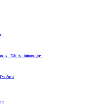
o
nais – Editais e informações
à Docência
nte