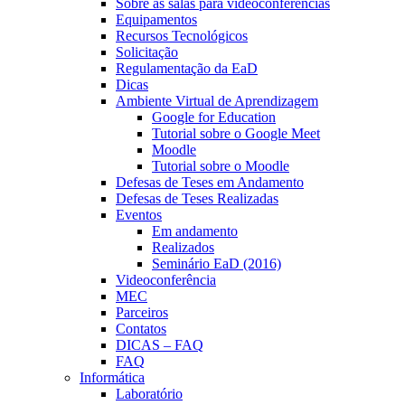
Sobre as salas para videoconferências
Equipamentos
Recursos Tecnológicos
Solicitação
Regulamentação da EaD
Dicas
Ambiente Virtual de Aprendizagem
Google for Education
Tutorial sobre o Google Meet
Moodle
Tutorial sobre o Moodle
Defesas de Teses em Andamento
Defesas de Teses Realizadas
Eventos
Em andamento
Realizados
Seminário EaD (2016)
Videoconferência
MEC
Parceiros
Contatos
DICAS – FAQ
FAQ
Informática
Laboratório