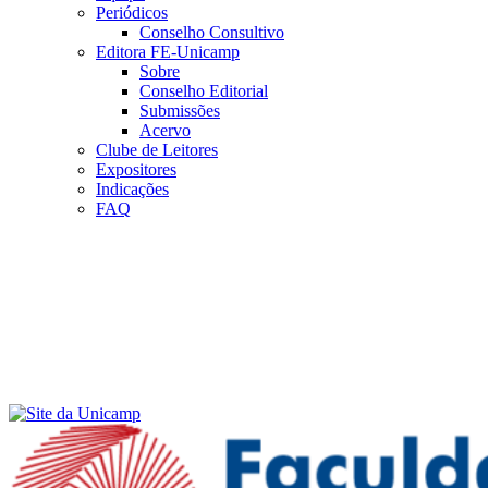
Periódicos
Conselho Consultivo
Editora FE-Unicamp
Sobre
Conselho Editorial
Submissões
Acervo
Clube de Leitores
Expositores
Indicações
FAQ
Menu