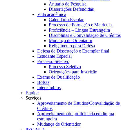
Anuário de Pesquisa
Dissertações Defendidas
Vida acadêmica
Caléndário Escolar
Processo de Formação e Matrícula
Proficiência – Língua Estrangeira
Disciplinas e Convalidação de Créditos
Mudança de Orientador
Religamento para Defesa
Defesa de Dissertação e Exemplar final
Estudante Especial
Processo Seletivo
Processo Seletivo
Orientações para Inscrição
Exame de Qualificação
Bolsas
Intercâmbios
Equipe
Serviços
Aproveitamento de Estudos/Convalidação de
Créditos
Aproveitamento de proficiência em língua
estrangeira
Mudança de Orientador
PECIM ↗