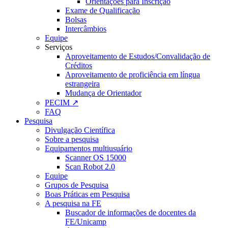
Orientações para Inscrição
Exame de Qualificação
Bolsas
Intercâmbios
Equipe
Serviços
Aproveitamento de Estudos/Convalidação de
Créditos
Aproveitamento de proficiência em língua
estrangeira
Mudança de Orientador
PECIM ↗
FAQ
Pesquisa
Divulgação Científica
Sobre a pesquisa
Equipamentos multiusuário
Scanner OS 15000
Scan Robot 2.0
Equipe
Grupos de Pesquisa
Boas Práticas em Pesquisa
A pesquisa na FE
Buscador de informações de docentes da
FE/Unicamp