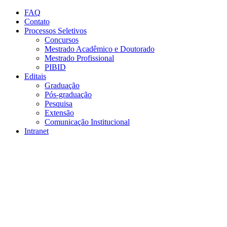
Conteúdo principal
Menu principal
Rodapé
FAQ
Contato
Processos Seletivos
Concursos
Mestrado Acadêmico e Doutorado
Mestrado Profissional
PIBID
Editais
Graduação
Pós-graduação
Pesquisa
Extensão
Comunicação Institucional
Intranet
Aumentar fonte
Diminuir fonte