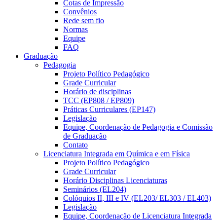
Cotas de Impressão
Convênios
Rede sem fio
Normas
Equipe
FAQ
Graduação
Pedagogia
Projeto Político Pedagógico
Grade Curricular
Horário de disciplinas
TCC (EP808 / EP809)
Práticas Curriculares (EP147)
Legislação
Equipe, Coordenação de Pedagogia e Comissão
de Graduação
Contato
Licenciatura Integrada em Química e em Física
Projeto Político Pedagógico
Grade Curricular
Horário Disciplinas Licenciaturas
Seminários (EL204)
Colóquios II, III e IV (EL203/ EL303 / EL403)
Legislação
Equipe, Coordenação de Licenciatura Integrada