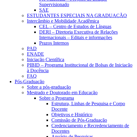
Supervisionado
SAE
ESTUDANTES ESPECIAIS NA GRADUAÇÃO
Intercâmbio e Mobilidade Acadêmica
CEL – Centro de Estudos de Línguas
DERI – Diretoria Executiva de Relações
Internacionais – Editais e informações
Prazos Internos
PAD
ENADE
Iniciação Científica
PIBID – Programa Institucional de Bolsas de Iniciação
à Docência
FAQ
Pós-Graduação
Sobre a pós-graduação
Mestrado e Doutorado em Educação
Sobre o Programa
Estrutura, Linhas de Pesquisa e Corpo
Docente
Objetivos e Histórico
Comissão de Pós-Graduação
Credenciamento e Recredenciamento de
Docentes
Anuário de Pesquisas