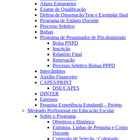
Aluno Estrangeiro
Exame de Qualificação
Defesa de Dissertação/Tese e Exemplar final
Programa de Estágio Docente
Processo Seletivo
Bolsas
Programa de Pesquisador de Pós-doutorado
Bolsa PNPD
Inscrição
Relatório Final
Renovação
Processo Seletivo Bolsas PPPD
Intercâmbios
Auxílio Financeiro
CAPES/PRINT
DSE/CAPES
DINTER
Egressos
Pesquisa Experiência Estudantil – Projeto
Mestrado Profissional em Educação Escolar
Sobre o Programa
Objetivos e Histórico
Estrutura, Linhas de Pesquisa e Corpo
Docente
Comissão de Seleção / Colegiado