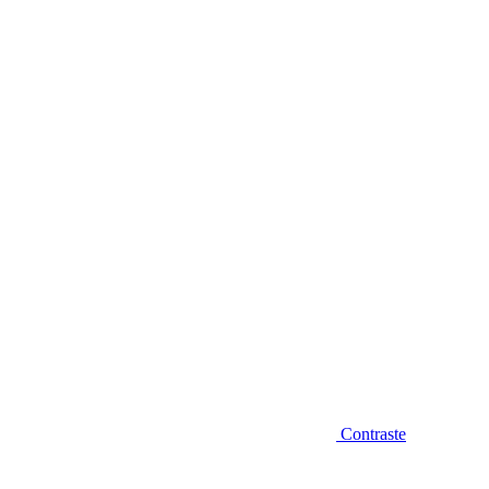
Diminuir fonte
Contraste