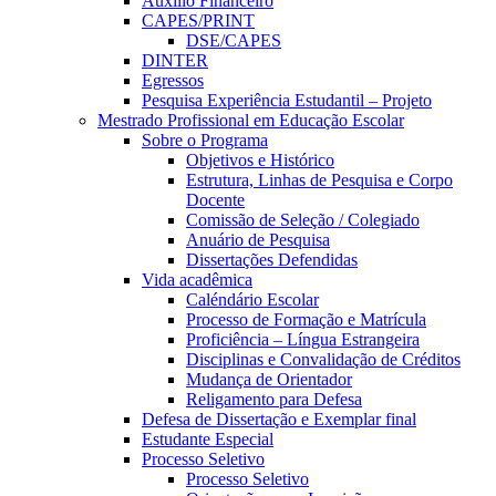
Auxílio Financeiro
CAPES/PRINT
DSE/CAPES
DINTER
Egressos
Pesquisa Experiência Estudantil – Projeto
Mestrado Profissional em Educação Escolar
Sobre o Programa
Objetivos e Histórico
Estrutura, Linhas de Pesquisa e Corpo
Docente
Comissão de Seleção / Colegiado
Anuário de Pesquisa
Dissertações Defendidas
Vida acadêmica
Caléndário Escolar
Processo de Formação e Matrícula
Proficiência – Língua Estrangeira
Disciplinas e Convalidação de Créditos
Mudança de Orientador
Religamento para Defesa
Defesa de Dissertação e Exemplar final
Estudante Especial
Processo Seletivo
Processo Seletivo