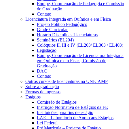
Equipe, Coordenação de Pedagogia e Comissão
de Graduação
Contato
Licenciatura Integrada em Química e em Física
Projeto Político Pedagógico
Grade Curricular
Horário Disciplinas Licenciaturas
Seminários (EL204)
Colóquios II, III e IV (EL203/ EL303 / EL403)
Legislação
Equipe, Coordenação de Licenciatura Integrada
em Química e em Física, Comissão de
Graduação
DAC
Contato
Outros cursos de licenciaturas na UNICAMP
Sobre a graduação
Formas de ingresso
Estágios
Comissão de Estágios
Instrução Normativa de Estágios da FE
Instituições para fins de estágio
LAE – Laboratório de Apoio aos Estágios
Lei Federal
Pré Matrícula – Projetos de Estágio