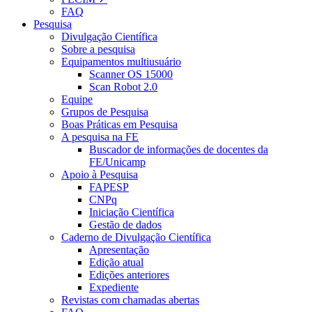
FAQ
Pesquisa
Divulgação Científica
Sobre a pesquisa
Equipamentos multiusuário
Scanner OS 15000
Scan Robot 2.0
Equipe
Grupos de Pesquisa
Boas Práticas em Pesquisa
A pesquisa na FE
Buscador de informações de docentes da
FE/Unicamp
Apoio à Pesquisa
FAPESP
CNPq
Iniciação Científica
Gestão de dados
Caderno de Divulgação Científica
Apresentação
Edição atual
Edições anteriores
Expediente
Revistas com chamadas abertas