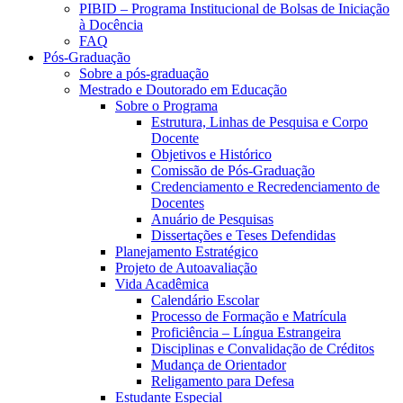
PIBID – Programa Institucional de Bolsas de Iniciação
à Docência
FAQ
Pós-Graduação
Sobre a pós-graduação
Mestrado e Doutorado em Educação
Sobre o Programa
Estrutura, Linhas de Pesquisa e Corpo
Docente
Objetivos e Histórico
Comissão de Pós-Graduação
Credenciamento e Recredenciamento de
Docentes
Anuário de Pesquisas
Dissertações e Teses Defendidas
Planejamento Estratégico
Projeto de Autoavaliação
Vida Acadêmica
Calendário Escolar
Processo de Formação e Matrícula
Proficiência – Língua Estrangeira
Disciplinas e Convalidação de Créditos
Mudança de Orientador
Religamento para Defesa
Estudante Especial