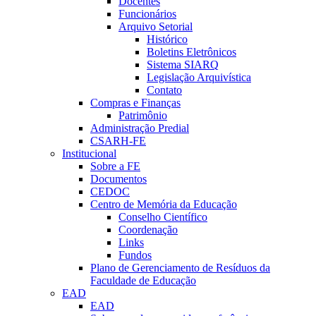
Docentes
Funcionários
Arquivo Setorial
Histórico
Boletins Eletrônicos
Sistema SIARQ
Legislação Arquivística
Contato
Compras e Finanças
Patrimônio
Administração Predial
CSARH-FE
Institucional
Sobre a FE
Documentos
CEDOC
Centro de Memória da Educação
Conselho Científico
Coordenação
Links
Fundos
Plano de Gerenciamento de Resíduos da
Faculdade de Educação
EAD
EAD