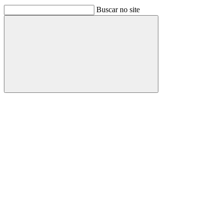
Buscar no site
Buscar
Link para o Facebook
Link para o Linkedin