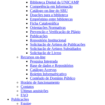
Biblioteca Digital da UNICAMP
Competência em Informação
Catálogo on-line do SBU
Doações para a biblioteca
Empréstimo entre bibliotecas
Ficha Catalográfica
Orientações Normativas
Prevenção e Verificação de Plágio
Publicações
Repositório Institucional
Solicitação de Artigos de Publicações
Solicitação de Artigos Subsidiados
Solicitação de Livros
Recursos on-line
Pesquisa Integrada
Base de dados e Repositórios
Catálogo Acervus
Boletim Informafricativo
Contéudo de Domínio Público
Horário de funcionamento
Contatos
Últimas aquisições
FAQ
Publicações
Equipe