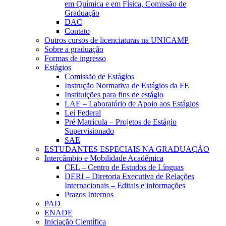
em Química e em Física, Comissão de
Graduação
DAC
Contato
Outros cursos de licenciaturas na UNICAMP
Sobre a graduação
Formas de ingresso
Estágios
Comissão de Estágios
Instrução Normativa de Estágios da FE
Instituições para fins de estágio
LAE – Laboratório de Apoio aos Estágios
Lei Federal
Pré Matrícula – Projetos de Estágio
Supervisionado
SAE
ESTUDANTES ESPECIAIS NA GRADUAÇÃO
Intercâmbio e Mobilidade Acadêmica
CEL – Centro de Estudos de Línguas
DERI – Diretoria Executiva de Relações
Internacionais – Editais e informações
Prazos Internos
PAD
ENADE
Iniciação Científica