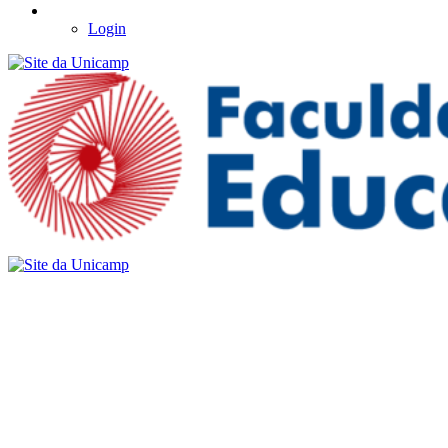
Login