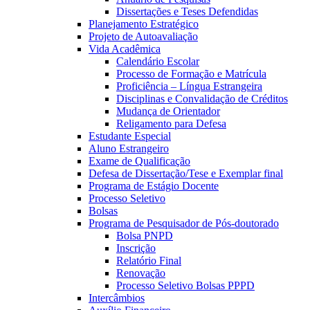
Dissertações e Teses Defendidas
Planejamento Estratégico
Projeto de Autoavaliação
Vida Acadêmica
Calendário Escolar
Processo de Formação e Matrícula
Proficiência – Língua Estrangeira
Disciplinas e Convalidação de Créditos
Mudança de Orientador
Religamento para Defesa
Estudante Especial
Aluno Estrangeiro
Exame de Qualificação
Defesa de Dissertação/Tese e Exemplar final
Programa de Estágio Docente
Processo Seletivo
Bolsas
Programa de Pesquisador de Pós-doutorado
Bolsa PNPD
Inscrição
Relatório Final
Renovação
Processo Seletivo Bolsas PPPD
Intercâmbios