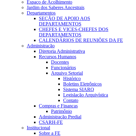
Espaço de Acolhimento
Jardim dos Saberes Ancestrais
Departamentos
SEÇÃO DE APOIO AOS
DEPARTAMENTOS
CHEFES E VICES-CHEFES DOS
DEPARTAMENTOS
CALENDÁRIOS DE REUNIÕES DA FE
Administração
Diretoria Administrativa
Recursos Humanos
Docentes
Funcionários
Arquivo Setorial
Histórico
Boletins Eletrônicos
Sistema SIARQ
Legislação Arquivística
Contato
Compras e Finanças
Patrimônio
Administração Predial
CSARH-FE
Institucional
Sobre a FE