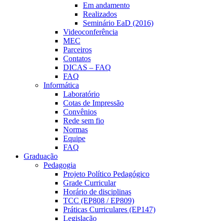
Em andamento
Realizados
Seminário EaD (2016)
Videoconferência
MEC
Parceiros
Contatos
DICAS – FAQ
FAQ
Informática
Laboratório
Cotas de Impressão
Convênios
Rede sem fio
Normas
Equipe
FAQ
Graduação
Pedagogia
Projeto Político Pedagógico
Grade Curricular
Horário de disciplinas
TCC (EP808 / EP809)
Práticas Curriculares (EP147)
Legislação