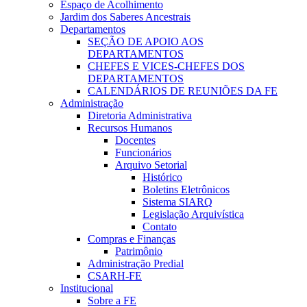
Espaço de Acolhimento
Jardim dos Saberes Ancestrais
Departamentos
SEÇÃO DE APOIO AOS
DEPARTAMENTOS
CHEFES E VICES-CHEFES DOS
DEPARTAMENTOS
CALENDÁRIOS DE REUNIÕES DA FE
Administração
Diretoria Administrativa
Recursos Humanos
Docentes
Funcionários
Arquivo Setorial
Histórico
Boletins Eletrônicos
Sistema SIARQ
Legislação Arquivística
Contato
Compras e Finanças
Patrimônio
Administração Predial
CSARH-FE
Institucional
Sobre a FE