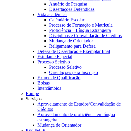
Anuário de Pesquisa
Dissertações Defendidas
Vida acadêmica
Caléndário Escolar
Processo de Formação e Matrícula
Proficiência – Língua Estrangeira
Disciplinas e Convalidação de Créditos
Mudança de Orientador
Religamento para Defesa
Defesa de Dissertação e Exemplar final
Estudante Especial
Processo Seletivo
Processo Seletivo
Orientações para Inscrição
Exame de Qualificação
Bolsas
Intercâmbios
Equipe
Serviços
Aproveitamento de Estudos/Convalidação de
Créditos
Aproveitamento de proficiência em língua
estrangeira
Mudança de Orientador
PECIM ↗