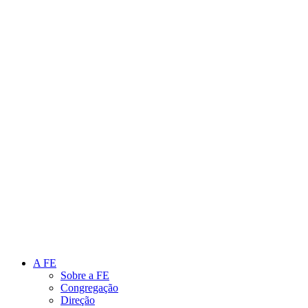
Link para o Instagram
Link para o Youtube
A FE
Sobre a FE
Congregação
Direção