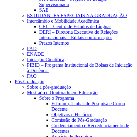
Supervisionado
SAE
ESTUDANTES ESPECIAIS NA GRADUAÇÃO
Intercâmbio e Mobilidade Acadêmica
CEL – Centro de Estudos de Línguas
DERI – Diretoria Executiva de Relações
Internacionais – Editais e informações
Prazos Internos
PAD
ENADE
Iniciação Científica
PIBID – Programa Institucional de Bolsas de Iniciação
à Docência
FAQ
Pós-Graduação
Sobre a pós-graduação
Mestrado e Doutorado em Educação
Sobre o Programa
Estrutura, Linhas de Pesquisa e Corpo
Docente
Objetivos e Histórico
Comissão de Pós-Graduação
Credenciamento e Recredenciamento de
Docentes
Anuário de Pesquisas