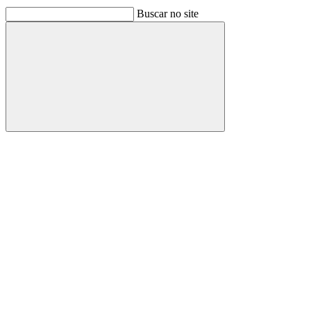
Buscar no site
Buscar
Link para o Facebook
Link para o Linkedin