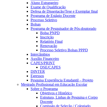
Aluno Estrangeiro
Exame de Qualificação
Defesa de Dissertação/Tese e Exemplar final
Programa de Estágio Docente
Processo Seletivo
Bolsas
Programa de Pesquisador de Pós-doutorado
Bolsa PNPD
Inscrição
Relatório Final
Renovação
Processo Seletivo Bolsas PPPD
Intercâmbios
Auxílio Financeiro
CAPES/PRINT
DSE/CAPES
DINTER
Egressos
Pesquisa Experiência Estudantil – Projeto
Mestrado Profissional em Educação Escolar
Sobre o Programa
Objetivos e Histórico
Estrutura, Linhas de Pesquisa e Corpo
Docente
Comissão de Seleção / Colegiado