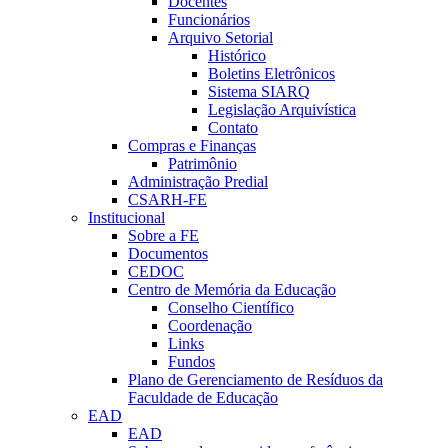
Docentes
Funcionários
Arquivo Setorial
Histórico
Boletins Eletrônicos
Sistema SIARQ
Legislação Arquivística
Contato
Compras e Finanças
Patrimônio
Administração Predial
CSARH-FE
Institucional
Sobre a FE
Documentos
CEDOC
Centro de Memória da Educação
Conselho Científico
Coordenação
Links
Fundos
Plano de Gerenciamento de Resíduos da
Faculdade de Educação
EAD
EAD