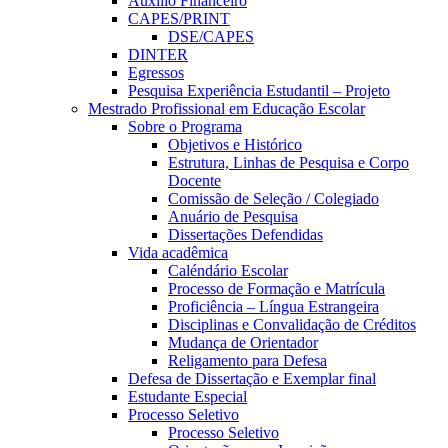
Auxílio Financeiro
CAPES/PRINT
DSE/CAPES
DINTER
Egressos
Pesquisa Experiência Estudantil – Projeto
Mestrado Profissional em Educação Escolar
Sobre o Programa
Objetivos e Histórico
Estrutura, Linhas de Pesquisa e Corpo
Docente
Comissão de Seleção / Colegiado
Anuário de Pesquisa
Dissertações Defendidas
Vida acadêmica
Caléndário Escolar
Processo de Formação e Matrícula
Proficiência – Língua Estrangeira
Disciplinas e Convalidação de Créditos
Mudança de Orientador
Religamento para Defesa
Defesa de Dissertação e Exemplar final
Estudante Especial
Processo Seletivo
Processo Seletivo