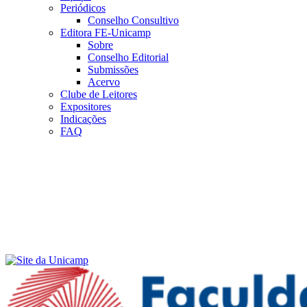
Periódicos
Conselho Consultivo
Editora FE-Unicamp
Sobre
Conselho Editorial
Submissões
Acervo
Clube de Leitores
Expositores
Indicações
FAQ
Menu