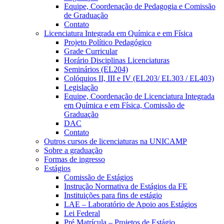
Equipe, Coordenação de Pedagogia e Comissão
de Graduação
Contato
Licenciatura Integrada em Química e em Física
Projeto Político Pedagógico
Grade Curricular
Horário Disciplinas Licenciaturas
Seminários (EL204)
Colóquios II, III e IV (EL203/ EL303 / EL403)
Legislação
Equipe, Coordenação de Licenciatura Integrada
em Química e em Física, Comissão de
Graduação
DAC
Contato
Outros cursos de licenciaturas na UNICAMP
Sobre a graduação
Formas de ingresso
Estágios
Comissão de Estágios
Instrução Normativa de Estágios da FE
Instituições para fins de estágio
LAE – Laboratório de Apoio aos Estágios
Lei Federal
Pré Matrícula – Projetos de Estágio