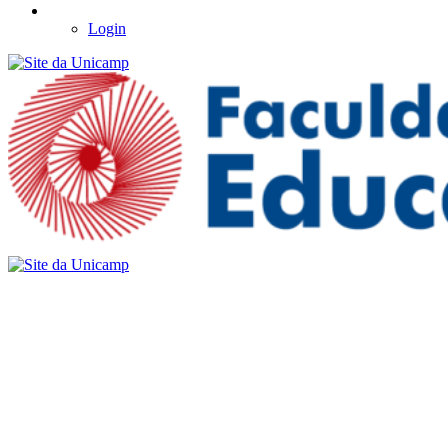
Login