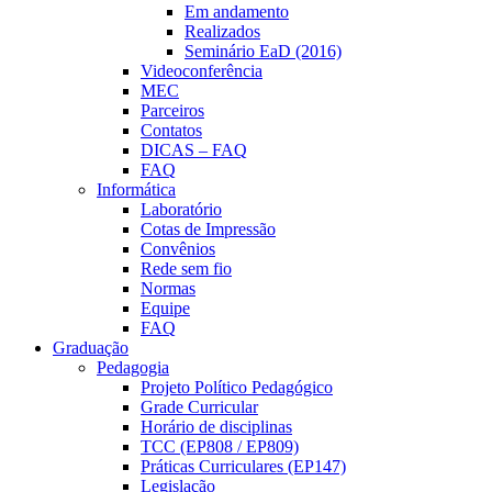
Em andamento
Realizados
Seminário EaD (2016)
Videoconferência
MEC
Parceiros
Contatos
DICAS – FAQ
FAQ
Informática
Laboratório
Cotas de Impressão
Convênios
Rede sem fio
Normas
Equipe
FAQ
Graduação
Pedagogia
Projeto Político Pedagógico
Grade Curricular
Horário de disciplinas
TCC (EP808 / EP809)
Práticas Curriculares (EP147)
Legislação