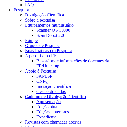
FAQ
Pesquisa
Divulgação Científica
Sobre a pesquisa
Equipamentos multiusuário
Scanner OS 15000
Scan Robot 2.0
Equipe
Grupos de Pesquisa
Boas Práticas em Pesquisa
A pesquisa na FE
Buscador de informações de docentes da
FE/Unicamp
Apoio à Pesquisa
FAPESP
CNPq
Iniciação Científica
Gestão de dados
Caderno de Divulgação Científica
Apresentação
Edição atual
Edições anteriores
Expediente
Revistas com chamadas abertas