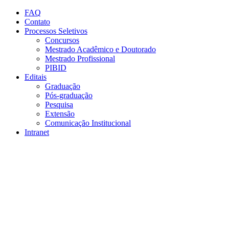
Conteúdo principal
Menu principal
Rodapé
FAQ
Contato
Processos Seletivos
Concursos
Mestrado Acadêmico e Doutorado
Mestrado Profissional
PIBID
Editais
Graduação
Pós-graduação
Pesquisa
Extensão
Comunicação Institucional
Intranet
Aumentar fonte
Diminuir fonte