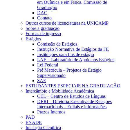
em Química e em Física, Comissão de
Graduação
DAC
Contato
Outros cursos de licenciaturas na UNICAMP
Sobre a graduação
Formas de ingresso
Estágios
Comissão de Estágios
Instrução Normativa de Estágios da FE
Instituições para fins de estágio
LAE – Laboratório de Apoio aos Estágios
Lei Federal
Pré Matrícula – Projetos de Estágio
Supervisionado
SAE
ESTUDANTES ESPECIAIS NA GRADUAÇÃO
Intercâmbio e Mobilidade Acadêmica
CEL – Centro de Estudos de Línguas
DERI – Diretoria Executiva de Relações
Internacionais – Editais e informações
Prazos Internos
PAD
ENADE
Iniciação Científica