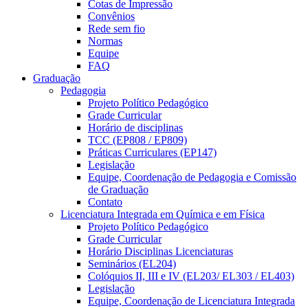
Cotas de Impressão
Convênios
Rede sem fio
Normas
Equipe
FAQ
Graduação
Pedagogia
Projeto Político Pedagógico
Grade Curricular
Horário de disciplinas
TCC (EP808 / EP809)
Práticas Curriculares (EP147)
Legislação
Equipe, Coordenação de Pedagogia e Comissão
de Graduação
Contato
Licenciatura Integrada em Química e em Física
Projeto Político Pedagógico
Grade Curricular
Horário Disciplinas Licenciaturas
Seminários (EL204)
Colóquios II, III e IV (EL203/ EL303 / EL403)
Legislação
Equipe, Coordenação de Licenciatura Integrada