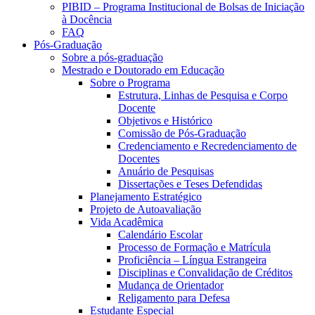
PIBID – Programa Institucional de Bolsas de Iniciação
à Docência
FAQ
Pós-Graduação
Sobre a pós-graduação
Mestrado e Doutorado em Educação
Sobre o Programa
Estrutura, Linhas de Pesquisa e Corpo
Docente
Objetivos e Histórico
Comissão de Pós-Graduação
Credenciamento e Recredenciamento de
Docentes
Anuário de Pesquisas
Dissertações e Teses Defendidas
Planejamento Estratégico
Projeto de Autoavaliação
Vida Acadêmica
Calendário Escolar
Processo de Formação e Matrícula
Proficiência – Língua Estrangeira
Disciplinas e Convalidação de Créditos
Mudança de Orientador
Religamento para Defesa
Estudante Especial