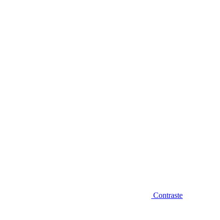
Diminuir fonte
Contraste