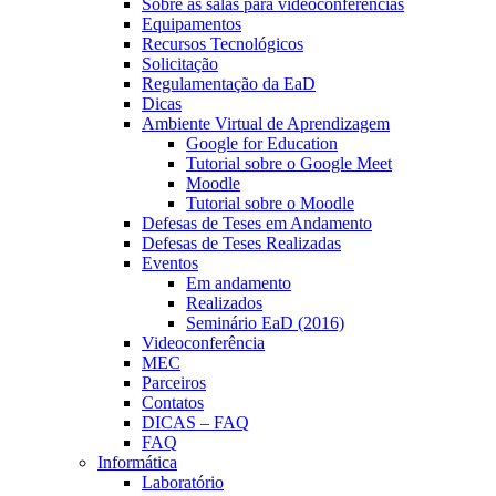
Sobre as salas para videoconferências
Equipamentos
Recursos Tecnológicos
Solicitação
Regulamentação da EaD
Dicas
Ambiente Virtual de Aprendizagem
Google for Education
Tutorial sobre o Google Meet
Moodle
Tutorial sobre o Moodle
Defesas de Teses em Andamento
Defesas de Teses Realizadas
Eventos
Em andamento
Realizados
Seminário EaD (2016)
Videoconferência
MEC
Parceiros
Contatos
DICAS – FAQ
FAQ
Informática
Laboratório