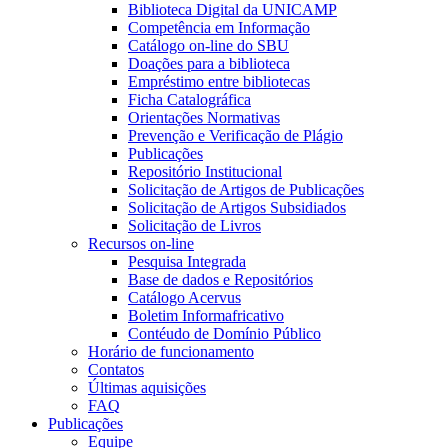
Biblioteca Digital da UNICAMP
Competência em Informação
Catálogo on-line do SBU
Doações para a biblioteca
Empréstimo entre bibliotecas
Ficha Catalográfica
Orientações Normativas
Prevenção e Verificação de Plágio
Publicações
Repositório Institucional
Solicitação de Artigos de Publicações
Solicitação de Artigos Subsidiados
Solicitação de Livros
Recursos on-line
Pesquisa Integrada
Base de dados e Repositórios
Catálogo Acervus
Boletim Informafricativo
Contéudo de Domínio Público
Horário de funcionamento
Contatos
Últimas aquisições
FAQ
Publicações
Equipe