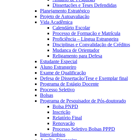
Dissertações e Teses Defendidas
Planejamento Estratégico
Projeto de Autoavaliação
Vida Acadêmica
Calendário Escolar
Processo de Formação e Matrícula
Proficiência – Língua Estrangeira
Disciplinas e Convalidação de Créditos
Mudança de Orientador
Religamento para Defesa
Estudante Especial
Aluno Estrangeiro
Exame de Qualificação
Defesa de Dissertação/Tese e Exemplar final
Programa de Estágio Docente
Processo Seletivo
Bolsas
Programa de Pesquisador de Pós-doutorado
Bolsa PNPD
Inscrição
Relatório Final
Renovação
Processo Seletivo Bolsas PPPD
Intercâmbios