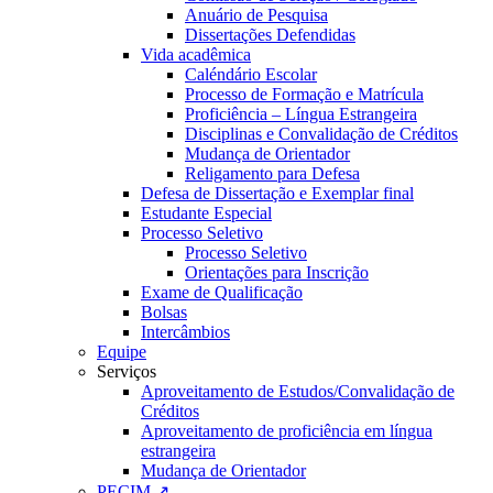
Anuário de Pesquisa
Dissertações Defendidas
Vida acadêmica
Caléndário Escolar
Processo de Formação e Matrícula
Proficiência – Língua Estrangeira
Disciplinas e Convalidação de Créditos
Mudança de Orientador
Religamento para Defesa
Defesa de Dissertação e Exemplar final
Estudante Especial
Processo Seletivo
Processo Seletivo
Orientações para Inscrição
Exame de Qualificação
Bolsas
Intercâmbios
Equipe
Serviços
Aproveitamento de Estudos/Convalidação de
Créditos
Aproveitamento de proficiência em língua
estrangeira
Mudança de Orientador
PECIM ↗