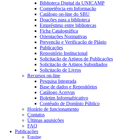
Biblioteca Digital da UNICAMP
Competência em Informação
Catálogo on-line do SBU
Doações para a biblioteca
Empréstimo entre bibliotecas
Ficha Catalográfica
Orientações Normativas
Prevenção e Verificação de Plágio
Publicações
Repositório Institucional
Solicitação de Artigos de Publicações
Solicitação de Artigos Subsidiados
Solicitação de Livros
Recursos on-line
Pesquisa Integrada
Base de dados e Repositórios
Catálogo Acervus
Boletim Informafricativo
Contéudo de Domínio Público
Horário de funcionamento
Contatos
Últimas aquisições
FAQ
Publicações
Equipe