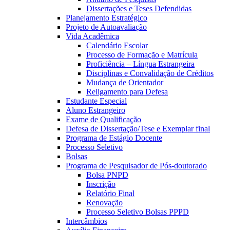
Dissertações e Teses Defendidas
Planejamento Estratégico
Projeto de Autoavaliação
Vida Acadêmica
Calendário Escolar
Processo de Formação e Matrícula
Proficiência – Língua Estrangeira
Disciplinas e Convalidação de Créditos
Mudança de Orientador
Religamento para Defesa
Estudante Especial
Aluno Estrangeiro
Exame de Qualificação
Defesa de Dissertação/Tese e Exemplar final
Programa de Estágio Docente
Processo Seletivo
Bolsas
Programa de Pesquisador de Pós-doutorado
Bolsa PNPD
Inscrição
Relatório Final
Renovação
Processo Seletivo Bolsas PPPD
Intercâmbios