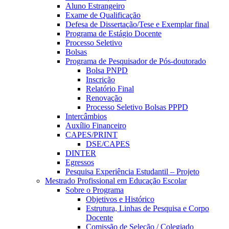
Aluno Estrangeiro
Exame de Qualificação
Defesa de Dissertação/Tese e Exemplar final
Programa de Estágio Docente
Processo Seletivo
Bolsas
Programa de Pesquisador de Pós-doutorado
Bolsa PNPD
Inscrição
Relatório Final
Renovação
Processo Seletivo Bolsas PPPD
Intercâmbios
Auxílio Financeiro
CAPES/PRINT
DSE/CAPES
DINTER
Egressos
Pesquisa Experiência Estudantil – Projeto
Mestrado Profissional em Educação Escolar
Sobre o Programa
Objetivos e Histórico
Estrutura, Linhas de Pesquisa e Corpo
Docente
Comissão de Seleção / Colegiado