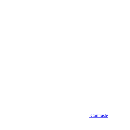
Diminuir fonte
Contraste