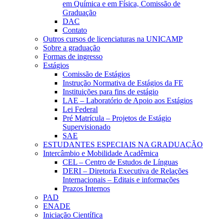
em Química e em Física, Comissão de
Graduação
DAC
Contato
Outros cursos de licenciaturas na UNICAMP
Sobre a graduação
Formas de ingresso
Estágios
Comissão de Estágios
Instrução Normativa de Estágios da FE
Instituições para fins de estágio
LAE – Laboratório de Apoio aos Estágios
Lei Federal
Pré Matrícula – Projetos de Estágio
Supervisionado
SAE
ESTUDANTES ESPECIAIS NA GRADUAÇÃO
Intercâmbio e Mobilidade Acadêmica
CEL – Centro de Estudos de Línguas
DERI – Diretoria Executiva de Relações
Internacionais – Editais e informações
Prazos Internos
PAD
ENADE
Iniciação Científica