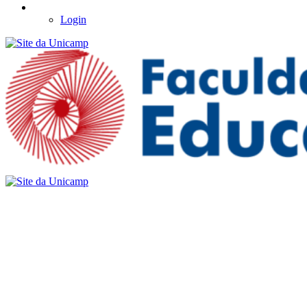
Login