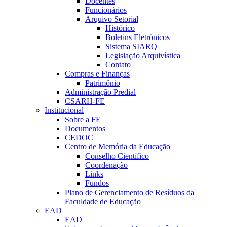
Docentes
Funcionários
Arquivo Setorial
Histórico
Boletins Eletrônicos
Sistema SIARQ
Legislação Arquivística
Contato
Compras e Finanças
Patrimônio
Administração Predial
CSARH-FE
Institucional
Sobre a FE
Documentos
CEDOC
Centro de Memória da Educação
Conselho Científico
Coordenação
Links
Fundos
Plano de Gerenciamento de Resíduos da
Faculdade de Educação
EAD
EAD