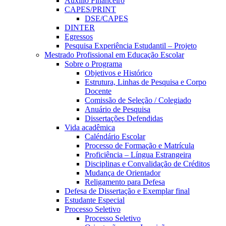
Auxílio Financeiro
CAPES/PRINT
DSE/CAPES
DINTER
Egressos
Pesquisa Experiência Estudantil – Projeto
Mestrado Profissional em Educação Escolar
Sobre o Programa
Objetivos e Histórico
Estrutura, Linhas de Pesquisa e Corpo
Docente
Comissão de Seleção / Colegiado
Anuário de Pesquisa
Dissertações Defendidas
Vida acadêmica
Caléndário Escolar
Processo de Formação e Matrícula
Proficiência – Língua Estrangeira
Disciplinas e Convalidação de Créditos
Mudança de Orientador
Religamento para Defesa
Defesa de Dissertação e Exemplar final
Estudante Especial
Processo Seletivo
Processo Seletivo