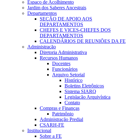
Espaço de Acolhimento
Jardim dos Saberes Ancestrais
Departamentos
SEÇÃO DE APOIO AOS
DEPARTAMENTOS
CHEFES E VICES-CHEFES DOS
DEPARTAMENTOS
CALENDÁRIOS DE REUNIÕES DA FE
Administração
Diretoria Administrativa
Recursos Humanos
Docentes
Funcionários
Arquivo Setorial
Histórico
Boletins Eletrônicos
Sistema SIARQ
Legislação Arquivística
Contato
Compras e Finanças
Patrimônio
Administração Predial
CSARH-FE
Institucional
Sobre a FE