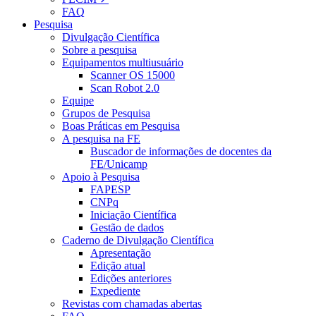
FAQ
Pesquisa
Divulgação Científica
Sobre a pesquisa
Equipamentos multiusuário
Scanner OS 15000
Scan Robot 2.0
Equipe
Grupos de Pesquisa
Boas Práticas em Pesquisa
A pesquisa na FE
Buscador de informações de docentes da
FE/Unicamp
Apoio à Pesquisa
FAPESP
CNPq
Iniciação Científica
Gestão de dados
Caderno de Divulgação Científica
Apresentação
Edição atual
Edições anteriores
Expediente
Revistas com chamadas abertas