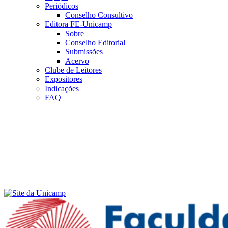
Periódicos
Conselho Consultivo
Editora FE-Unicamp
Sobre
Conselho Editorial
Submissões
Acervo
Clube de Leitores
Expositores
Indicações
FAQ
Menu