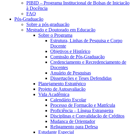
PIBID – Programa Institucional de Bolsas de Iniciação
à Docência
FAQ
Pós-Graduação
Sobre a pós-graduação
Mestrado e Doutorado em Educação
Sobre o Programa
Estrutura, Linhas de Pesquisa e Corpo
Docente
Objetivos e Histórico
Comissão de Pós-Graduação
Credenciamento e Recredenciamento de
Docentes
Anuário de Pesquisas
Dissertações e Teses Defendidas
Planejamento Estratégico
Projeto de Autoavaliação
Vida Acadêmica
Calendário Escolar
Processo de Formação e Matrícula
Proficiência – Língua Estrangeira
Disciplinas e Convalidação de Créditos
Mudança de Orientador
Religamento para Defesa
Estudante Especial