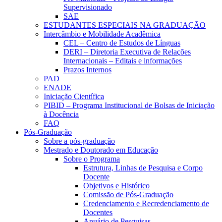
Supervisionado
SAE
ESTUDANTES ESPECIAIS NA GRADUAÇÃO
Intercâmbio e Mobilidade Acadêmica
CEL – Centro de Estudos de Línguas
DERI – Diretoria Executiva de Relações
Internacionais – Editais e informações
Prazos Internos
PAD
ENADE
Iniciação Científica
PIBID – Programa Institucional de Bolsas de Iniciação
à Docência
FAQ
Pós-Graduação
Sobre a pós-graduação
Mestrado e Doutorado em Educação
Sobre o Programa
Estrutura, Linhas de Pesquisa e Corpo
Docente
Objetivos e Histórico
Comissão de Pós-Graduação
Credenciamento e Recredenciamento de
Docentes
Anuário de Pesquisas