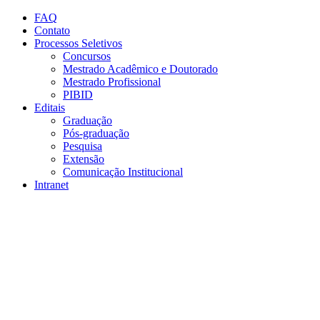
Conteúdo principal
Menu principal
Rodapé
FAQ
Contato
Processos Seletivos
Concursos
Mestrado Acadêmico e Doutorado
Mestrado Profissional
PIBID
Editais
Graduação
Pós-graduação
Pesquisa
Extensão
Comunicação Institucional
Intranet
Aumentar fonte
Diminuir fonte