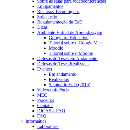
Sobre as salas para videoconferências
Equipamentos
Recursos Tecnológicos
Solicitação
Regulamentação da EaD
Dicas
Ambiente Virtual de Aprendizagem
Google for Education
Tutorial sobre o Google Meet
Moodle
Tutorial sobre o Moodle
Defesas de Teses em Andamento
Defesas de Teses Realizadas
Eventos
Em andamento
Realizados
Seminário EaD (2016)
Videoconferência
MEC
Parceiros
Contatos
DICAS – FAQ
FAQ
Informática
Laboratório