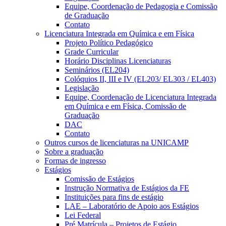
Equipe, Coordenação de Pedagogia e Comissão
de Graduação
Contato
Licenciatura Integrada em Química e em Física
Projeto Político Pedagógico
Grade Curricular
Horário Disciplinas Licenciaturas
Seminários (EL204)
Colóquios II, III e IV (EL203/ EL303 / EL403)
Legislação
Equipe, Coordenação de Licenciatura Integrada
em Química e em Física, Comissão de
Graduação
DAC
Contato
Outros cursos de licenciaturas na UNICAMP
Sobre a graduação
Formas de ingresso
Estágios
Comissão de Estágios
Instrução Normativa de Estágios da FE
Instituições para fins de estágio
LAE – Laboratório de Apoio aos Estágios
Lei Federal
Pré Matrícula – Projetos de Estágio