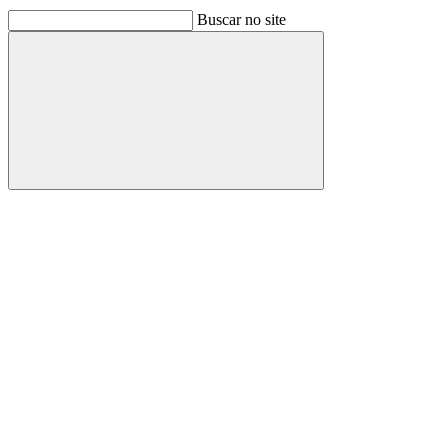
Buscar no site
Buscar
Link para o Facebook
Link para o Linkedin