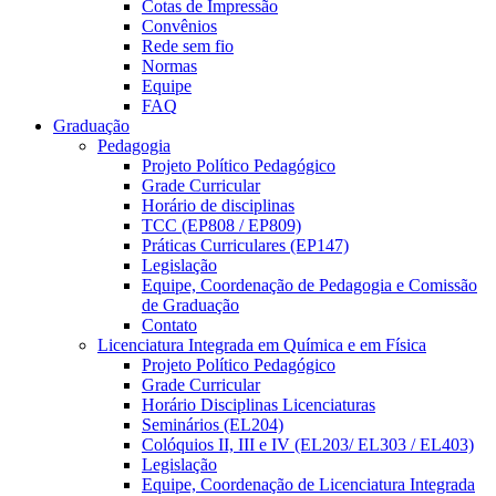
Cotas de Impressão
Convênios
Rede sem fio
Normas
Equipe
FAQ
Graduação
Pedagogia
Projeto Político Pedagógico
Grade Curricular
Horário de disciplinas
TCC (EP808 / EP809)
Práticas Curriculares (EP147)
Legislação
Equipe, Coordenação de Pedagogia e Comissão
de Graduação
Contato
Licenciatura Integrada em Química e em Física
Projeto Político Pedagógico
Grade Curricular
Horário Disciplinas Licenciaturas
Seminários (EL204)
Colóquios II, III e IV (EL203/ EL303 / EL403)
Legislação
Equipe, Coordenação de Licenciatura Integrada