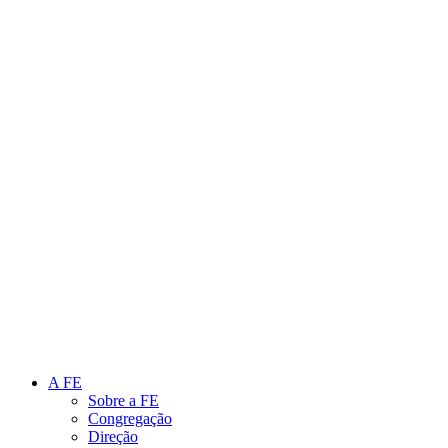
Link para o Instagram
Link para o Youtube
A FE
Sobre a FE
Congregação
Direção