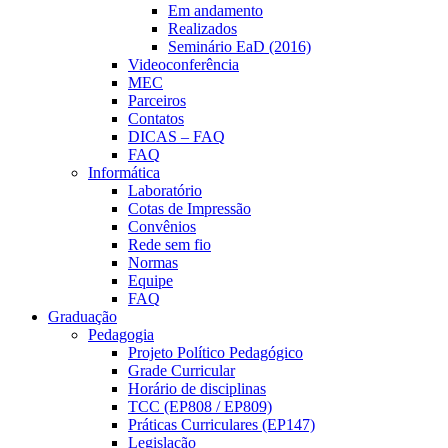
Em andamento
Realizados
Seminário EaD (2016)
Videoconferência
MEC
Parceiros
Contatos
DICAS – FAQ
FAQ
Informática
Laboratório
Cotas de Impressão
Convênios
Rede sem fio
Normas
Equipe
FAQ
Graduação
Pedagogia
Projeto Político Pedagógico
Grade Curricular
Horário de disciplinas
TCC (EP808 / EP809)
Práticas Curriculares (EP147)
Legislação