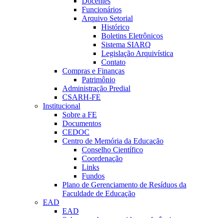
Docentes
Funcionários
Arquivo Setorial
Histórico
Boletins Eletrônicos
Sistema SIARQ
Legislação Arquivística
Contato
Compras e Finanças
Patrimônio
Administração Predial
CSARH-FE
Institucional
Sobre a FE
Documentos
CEDOC
Centro de Memória da Educação
Conselho Científico
Coordenação
Links
Fundos
Plano de Gerenciamento de Resíduos da
Faculdade de Educação
EAD
EAD