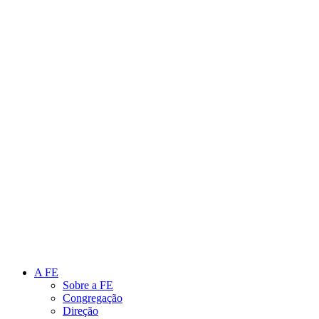
Link para o Instagram
Link para o Youtube
A FE
Sobre a FE
Congregação
Direção