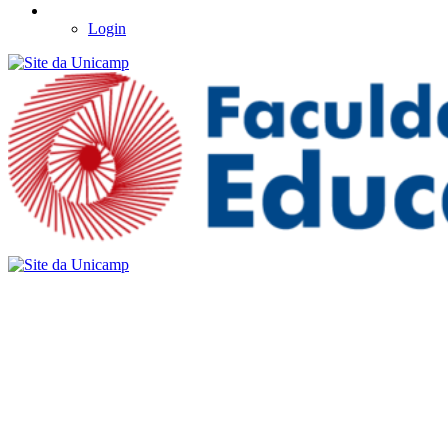
Login