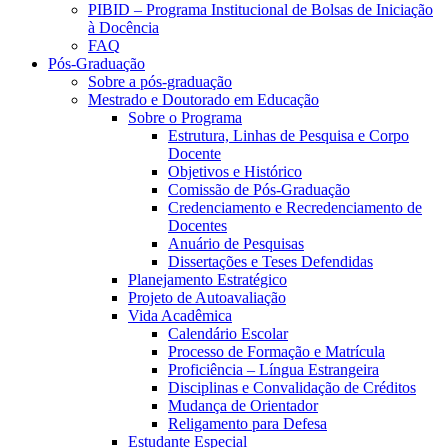
PIBID – Programa Institucional de Bolsas de Iniciação
à Docência
FAQ
Pós-Graduação
Sobre a pós-graduação
Mestrado e Doutorado em Educação
Sobre o Programa
Estrutura, Linhas de Pesquisa e Corpo
Docente
Objetivos e Histórico
Comissão de Pós-Graduação
Credenciamento e Recredenciamento de
Docentes
Anuário de Pesquisas
Dissertações e Teses Defendidas
Planejamento Estratégico
Projeto de Autoavaliação
Vida Acadêmica
Calendário Escolar
Processo de Formação e Matrícula
Proficiência – Língua Estrangeira
Disciplinas e Convalidação de Créditos
Mudança de Orientador
Religamento para Defesa
Estudante Especial