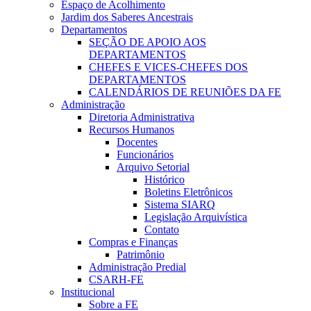
Espaço de Acolhimento
Jardim dos Saberes Ancestrais
Departamentos
SEÇÃO DE APOIO AOS
DEPARTAMENTOS
CHEFES E VICES-CHEFES DOS
DEPARTAMENTOS
CALENDÁRIOS DE REUNIÕES DA FE
Administração
Diretoria Administrativa
Recursos Humanos
Docentes
Funcionários
Arquivo Setorial
Histórico
Boletins Eletrônicos
Sistema SIARQ
Legislação Arquivística
Contato
Compras e Finanças
Patrimônio
Administração Predial
CSARH-FE
Institucional
Sobre a FE