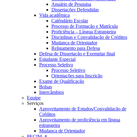
Anuário de Pesquisa
Dissertações Defendidas
Vida acadêmica
Caléndário Escolar
Processo de Formação e Matrícula
Proficiência – Língua Estrangeira
Disciplinas e Convalidação de Créditos
Mudança de Orientador
Religamento para Defesa
Defesa de Dissertação e Exemplar final
Estudante Especial
Processo Seletivo
Processo Seletivo
Orientações para Inscrição
Exame de Qualificação
Bolsas
Intercâmbios
Equipe
Serviços
Aproveitamento de Estudos/Convalidação de
Créditos
Aproveitamento de proficiência em língua
estrangeira
Mudança de Orientador
PECIM ↗