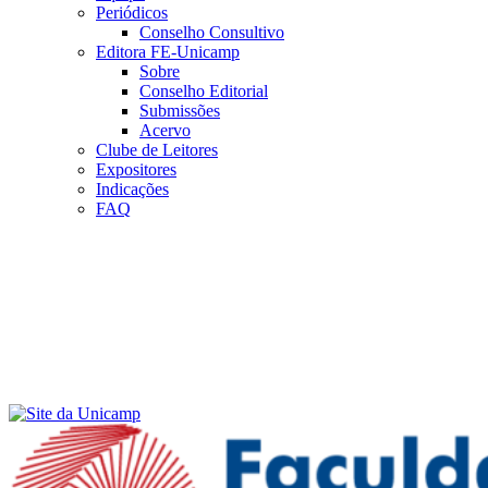
Periódicos
Conselho Consultivo
Editora FE-Unicamp
Sobre
Conselho Editorial
Submissões
Acervo
Clube de Leitores
Expositores
Indicações
FAQ
Menu