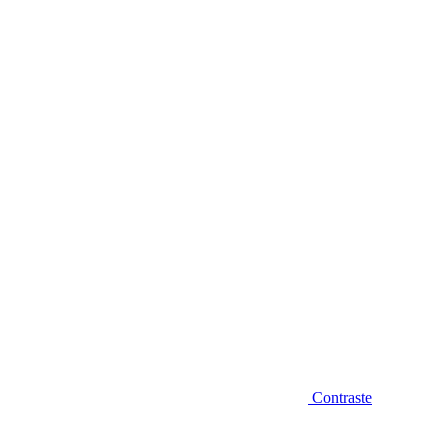
Diminuir fonte
Contraste