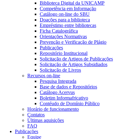
Biblioteca Digital da UNICAMP
Competência em Informação
Catálogo on-line do SBU
Doações para a biblioteca
Empréstimo entre bibliotecas
Ficha Catalográfica
Orientações Normativas
Prevenção e Verificação de Plágio
Publicações
Repositório Institucional
Solicitação de Artigos de Publicações
Solicitação de Artigos Subsidiados
Solicitação de Livros
Recursos on-line
Pesquisa Integrada
Base de dados e Repositórios
Catálogo Acervus
Boletim Informafricativo
Contéudo de Domínio Público
Horário de funcionamento
Contatos
Últimas aquisições
FAQ
Publicações
Equipe