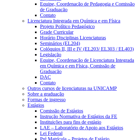
Equipe, Coordenação de Pedagogia e Comissão
de Graduação
Contato
Licenciatura Integrada em Química e em Física
Projeto Político Pedagógico
Grade Curricular
Horário Disciplinas Licenciaturas
Seminários (EL204)
Colóquios II, III e IV (EL203/ EL303 / EL403)
Legislação
Equipe, Coordenação de Licenciatura Integrada
em Química e em Física, Comissão de
Graduação
DAC
Contato
Outros cursos de licenciaturas na UNICAMP
Sobre a graduação
Formas de ingresso
Estágios
Comissão de Estágios
Instrução Normativa de Estágios da FE
Instituições para fins de estágio
LAE – Laboratório de Apoio aos Estágios
Lei Federal
Pré Matrícula – Projetos de Estágio