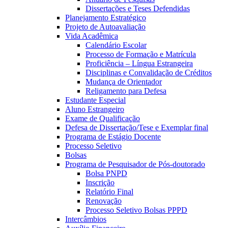
Dissertações e Teses Defendidas
Planejamento Estratégico
Projeto de Autoavaliação
Vida Acadêmica
Calendário Escolar
Processo de Formação e Matrícula
Proficiência – Língua Estrangeira
Disciplinas e Convalidação de Créditos
Mudança de Orientador
Religamento para Defesa
Estudante Especial
Aluno Estrangeiro
Exame de Qualificação
Defesa de Dissertação/Tese e Exemplar final
Programa de Estágio Docente
Processo Seletivo
Bolsas
Programa de Pesquisador de Pós-doutorado
Bolsa PNPD
Inscrição
Relatório Final
Renovação
Processo Seletivo Bolsas PPPD
Intercâmbios