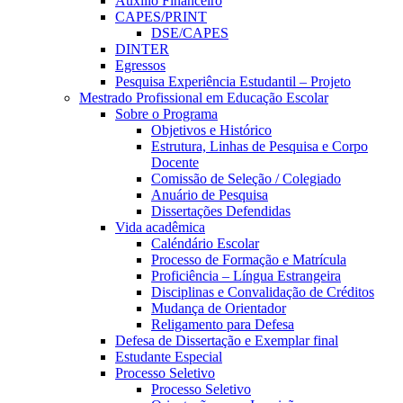
Auxílio Financeiro
CAPES/PRINT
DSE/CAPES
DINTER
Egressos
Pesquisa Experiência Estudantil – Projeto
Mestrado Profissional em Educação Escolar
Sobre o Programa
Objetivos e Histórico
Estrutura, Linhas de Pesquisa e Corpo
Docente
Comissão de Seleção / Colegiado
Anuário de Pesquisa
Dissertações Defendidas
Vida acadêmica
Caléndário Escolar
Processo de Formação e Matrícula
Proficiência – Língua Estrangeira
Disciplinas e Convalidação de Créditos
Mudança de Orientador
Religamento para Defesa
Defesa de Dissertação e Exemplar final
Estudante Especial
Processo Seletivo
Processo Seletivo