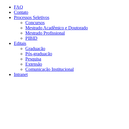
Conteúdo principal
Menu principal
Rodapé
FAQ
Contato
Processos Seletivos
Concursos
Mestrado Acadêmico e Doutorado
Mestrado Profissional
PIBID
Editais
Graduação
Pós-graduação
Pesquisa
Extensão
Comunicação Institucional
Intranet
Aumentar fonte
Diminuir fonte