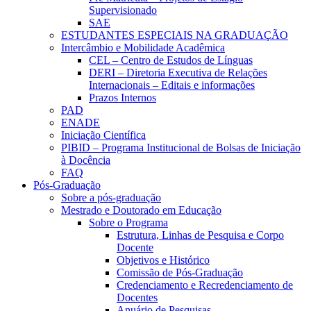
Supervisionado
SAE
ESTUDANTES ESPECIAIS NA GRADUAÇÃO
Intercâmbio e Mobilidade Acadêmica
CEL – Centro de Estudos de Línguas
DERI – Diretoria Executiva de Relações
Internacionais – Editais e informações
Prazos Internos
PAD
ENADE
Iniciação Científica
PIBID – Programa Institucional de Bolsas de Iniciação
à Docência
FAQ
Pós-Graduação
Sobre a pós-graduação
Mestrado e Doutorado em Educação
Sobre o Programa
Estrutura, Linhas de Pesquisa e Corpo
Docente
Objetivos e Histórico
Comissão de Pós-Graduação
Credenciamento e Recredenciamento de
Docentes
Anuário de Pesquisas