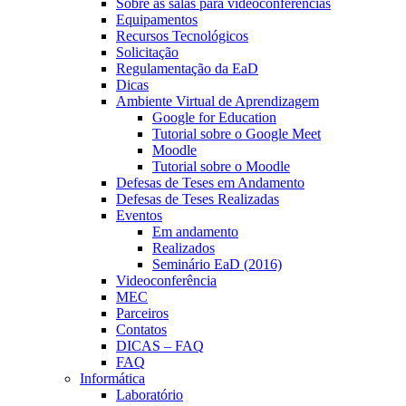
Sobre as salas para videoconferências
Equipamentos
Recursos Tecnológicos
Solicitação
Regulamentação da EaD
Dicas
Ambiente Virtual de Aprendizagem
Google for Education
Tutorial sobre o Google Meet
Moodle
Tutorial sobre o Moodle
Defesas de Teses em Andamento
Defesas de Teses Realizadas
Eventos
Em andamento
Realizados
Seminário EaD (2016)
Videoconferência
MEC
Parceiros
Contatos
DICAS – FAQ
FAQ
Informática
Laboratório