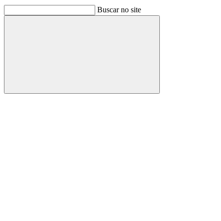
Buscar no site
Buscar
Link para o Facebook
Link para o Linkedin