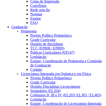
Cotas de Impressão
Convênios
Rede sem fio
Normas
Equipe
FAQ
Graduação
Pedagogia
Projeto Político Pedagógico
Grade Curricular
Horário de disciplinas
TCC (EP808 / EP809)
Práticas Curriculares (EP147)
Legislação
Equipe, Coordenação de Pedagogia e Comissão
de Graduação
Contato
Licenciatura Integrada em Química e em Física
Projeto Político Pedagógico
Grade Curricular
Horário Disciplinas Licenciaturas
Seminários (EL204)
Colóquios II, III e IV (EL203/ EL303 / EL403)
Legislação
Equipe, Coordenação de Licenciatura Integrada