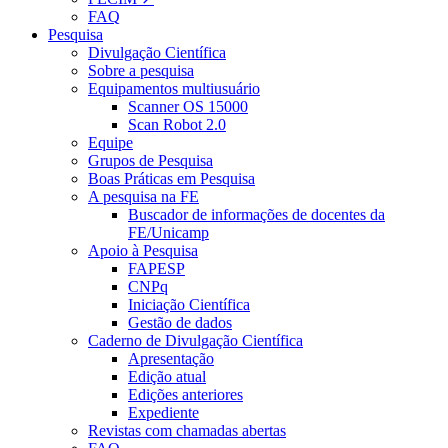
FAQ
Pesquisa
Divulgação Científica
Sobre a pesquisa
Equipamentos multiusuário
Scanner OS 15000
Scan Robot 2.0
Equipe
Grupos de Pesquisa
Boas Práticas em Pesquisa
A pesquisa na FE
Buscador de informações de docentes da
FE/Unicamp
Apoio à Pesquisa
FAPESP
CNPq
Iniciação Científica
Gestão de dados
Caderno de Divulgação Científica
Apresentação
Edição atual
Edições anteriores
Expediente
Revistas com chamadas abertas