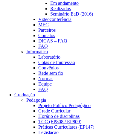
Em andamento
Realizados
Seminário EaD (2016)
Videoconferência
MEC
Parceiros
Contatos
DICAS – FAQ
FAQ
Informática
Laboratório
Cotas de Impressão
Convênios
Rede sem fio
Normas
Equipe
FAQ
Graduação
Pedagogia
Projeto Político Pedagógico
Grade Curricular
Horário de disciplinas
TCC (EP808 / EP809)
Práticas Curriculares (EP147)
Legislação