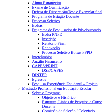
Aluno Estrangeiro
Exame de Qualificação
Defesa de Dissertação/Tese e Exemplar final
Programa de Estágio Docente
Processo Seletivo
Bolsas
Programa de Pesquisador de Pós-doutorado
Bolsa PNPD
Inscrição
Relatório Final
Renovação
Processo Seletivo Bolsas PPPD
Intercâmbios
Auxílio Financeiro
CAPES/PRINT
DSE/CAPES
DINTER
Egressos
Pesquisa Experiência Estudantil – Projeto
Mestrado Profissional em Educação Escolar
Sobre o Programa
Objetivos e Histórico
Estrutura, Linhas de Pesquisa e Corpo
Docente
Comissão de Seleção / Colegiado