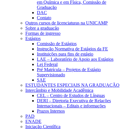
em Química e em Física, Comissão de
Graduação
DAC
Contato
Outros cursos de licenciaturas na UNICAMP
Sobre a graduação
Formas de ingresso
Estágios
Comissão de Estágios
Instrução Normativa de Estágios da FE
Instituições para fins de estágio
LAE – Laboratório de Apoio aos Estágios
Lei Federal
Pré Matrícula – Projetos de Estágio
Supervisionado
SAE
ESTUDANTES ESPECIAIS NA GRADUAÇÃO
Intercâmbio e Mobilidade Acadêmica
CEL – Centro de Estudos de Línguas
DERI – Diretoria Executiva de Relações
Internacionais – Editais e informações
Prazos Internos
PAD
ENADE
Iniciação Científica