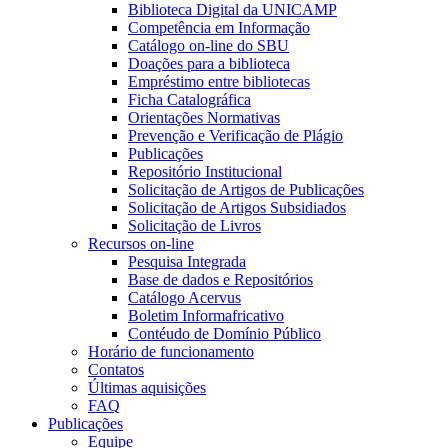
Biblioteca Digital da UNICAMP
Competência em Informação
Catálogo on-line do SBU
Doações para a biblioteca
Empréstimo entre bibliotecas
Ficha Catalográfica
Orientações Normativas
Prevenção e Verificação de Plágio
Publicações
Repositório Institucional
Solicitação de Artigos de Publicações
Solicitação de Artigos Subsidiados
Solicitação de Livros
Recursos on-line
Pesquisa Integrada
Base de dados e Repositórios
Catálogo Acervus
Boletim Informafricativo
Contéudo de Domínio Público
Horário de funcionamento
Contatos
Últimas aquisições
FAQ
Publicações
Equipe