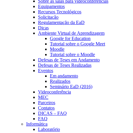
Sobre as salas para videoconferências
Equipamentos
Recursos Tecnológicos
Solicitação
Regulamentação da EaD
Dicas
Ambiente Virtual de Aprendizagem
Google for Education
Tutorial sobre o Google Meet
Moodle
Tutorial sobre o Moodle
Defesas de Teses em Andamento
Defesas de Teses Realizadas
Eventos
Em andamento
Realizados
Seminário EaD (2016)
Videoconferência
MEC
Parceiros
Contatos
DICAS – FAQ
FAQ
Informática
Laboratório