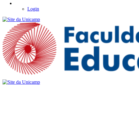
Login