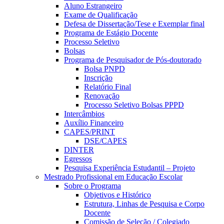
Aluno Estrangeiro
Exame de Qualificação
Defesa de Dissertação/Tese e Exemplar final
Programa de Estágio Docente
Processo Seletivo
Bolsas
Programa de Pesquisador de Pós-doutorado
Bolsa PNPD
Inscrição
Relatório Final
Renovação
Processo Seletivo Bolsas PPPD
Intercâmbios
Auxílio Financeiro
CAPES/PRINT
DSE/CAPES
DINTER
Egressos
Pesquisa Experiência Estudantil – Projeto
Mestrado Profissional em Educação Escolar
Sobre o Programa
Objetivos e Histórico
Estrutura, Linhas de Pesquisa e Corpo
Docente
Comissão de Seleção / Colegiado