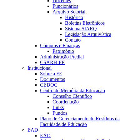
Docentes
Funcionários
Arquivo Setorial
Histórico
Boletins Eletrônicos
Sistema SIARQ
Legislação Arquivística
Contato
Compras e Finanças
Patrimônio
Administração Predial
CSARH-FE
Institucional
Sobre a FE
Documentos
CEDOC
Centro de Memória da Educação
Conselho Científico
Coordenação
Links
Fundos
Plano de Gerenciamento de Resíduos da
Faculdade de Educação
EAD
EAD