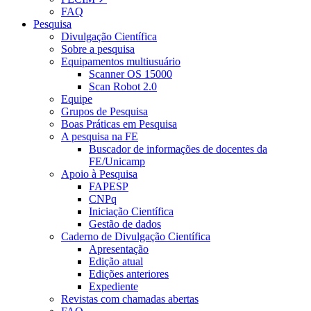
FAQ
Pesquisa
Divulgação Científica
Sobre a pesquisa
Equipamentos multiusuário
Scanner OS 15000
Scan Robot 2.0
Equipe
Grupos de Pesquisa
Boas Práticas em Pesquisa
A pesquisa na FE
Buscador de informações de docentes da
FE/Unicamp
Apoio à Pesquisa
FAPESP
CNPq
Iniciação Científica
Gestão de dados
Caderno de Divulgação Científica
Apresentação
Edição atual
Edições anteriores
Expediente
Revistas com chamadas abertas