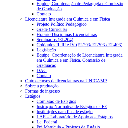
Equipe, Coordenação de Pedagogia e Comissão
de Graduação
Contato
Licenciatura Integrada em Química e em Física
Projeto Político Pedagógico
Grade Curricular
Horário Disciplinas Licenciaturas
Seminários (EL204)
Colóquios II, III e IV (EL203/ EL303 / EL403)
Legislação
Equipe, Coordenação de Licenciatura Integrada
em Química e em Física, Comissão de
Graduação
DAC
Contato
Outros cursos de licenciaturas na UNICAMP
Sobre a graduação
Formas de ingresso
Estágios
Comissão de Estágios
Instrução Normativa de Estágios da FE
Instituições para fins de estágio
LAE – Laboratório de Apoio aos Estágios
Lei Federal
Pré Matrícula – Projetos de Estágio