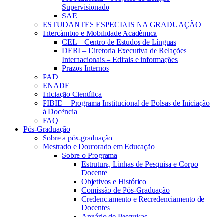
Supervisionado
SAE
ESTUDANTES ESPECIAIS NA GRADUAÇÃO
Intercâmbio e Mobilidade Acadêmica
CEL – Centro de Estudos de Línguas
DERI – Diretoria Executiva de Relações
Internacionais – Editais e informações
Prazos Internos
PAD
ENADE
Iniciação Científica
PIBID – Programa Institucional de Bolsas de Iniciação
à Docência
FAQ
Pós-Graduação
Sobre a pós-graduação
Mestrado e Doutorado em Educação
Sobre o Programa
Estrutura, Linhas de Pesquisa e Corpo
Docente
Objetivos e Histórico
Comissão de Pós-Graduação
Credenciamento e Recredenciamento de
Docentes
Anuário de Pesquisas