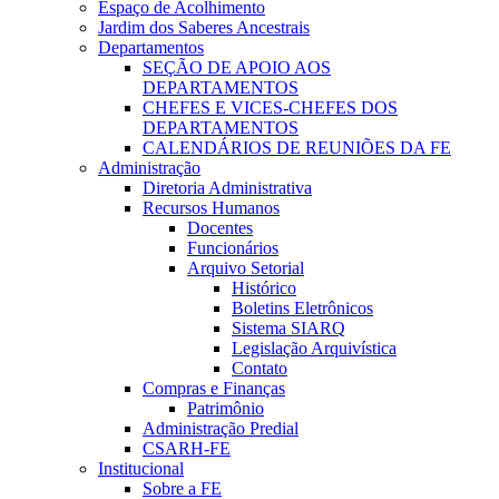
Espaço de Acolhimento
Jardim dos Saberes Ancestrais
Departamentos
SEÇÃO DE APOIO AOS
DEPARTAMENTOS
CHEFES E VICES-CHEFES DOS
DEPARTAMENTOS
CALENDÁRIOS DE REUNIÕES DA FE
Administração
Diretoria Administrativa
Recursos Humanos
Docentes
Funcionários
Arquivo Setorial
Histórico
Boletins Eletrônicos
Sistema SIARQ
Legislação Arquivística
Contato
Compras e Finanças
Patrimônio
Administração Predial
CSARH-FE
Institucional
Sobre a FE