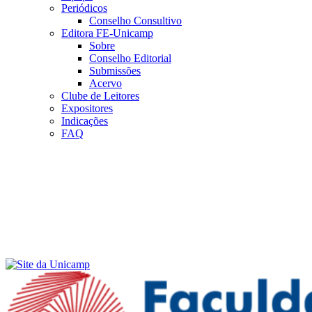
Periódicos
Conselho Consultivo
Editora FE-Unicamp
Sobre
Conselho Editorial
Submissões
Acervo
Clube de Leitores
Expositores
Indicações
FAQ
Menu