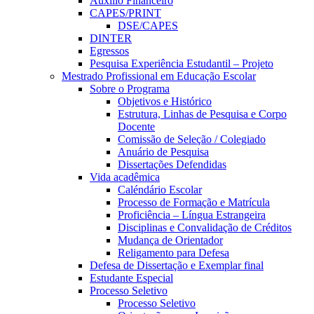
Auxílio Financeiro
CAPES/PRINT
DSE/CAPES
DINTER
Egressos
Pesquisa Experiência Estudantil – Projeto
Mestrado Profissional em Educação Escolar
Sobre o Programa
Objetivos e Histórico
Estrutura, Linhas de Pesquisa e Corpo
Docente
Comissão de Seleção / Colegiado
Anuário de Pesquisa
Dissertações Defendidas
Vida acadêmica
Caléndário Escolar
Processo de Formação e Matrícula
Proficiência – Língua Estrangeira
Disciplinas e Convalidação de Créditos
Mudança de Orientador
Religamento para Defesa
Defesa de Dissertação e Exemplar final
Estudante Especial
Processo Seletivo
Processo Seletivo