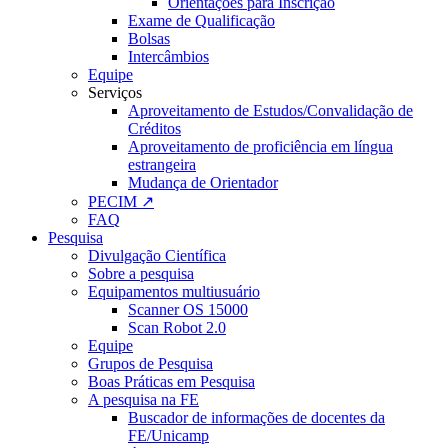
Orientações para Inscrição
Exame de Qualificação
Bolsas
Intercâmbios
Equipe
Serviços
Aproveitamento de Estudos/Convalidação de
Créditos
Aproveitamento de proficiência em língua
estrangeira
Mudança de Orientador
PECIM ↗
FAQ
Pesquisa
Divulgação Científica
Sobre a pesquisa
Equipamentos multiusuário
Scanner OS 15000
Scan Robot 2.0
Equipe
Grupos de Pesquisa
Boas Práticas em Pesquisa
A pesquisa na FE
Buscador de informações de docentes da
FE/Unicamp