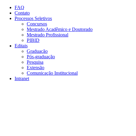
Conteúdo principal
Menu principal
Rodapé
FAQ
Contato
Processos Seletivos
Concursos
Mestrado Acadêmico e Doutorado
Mestrado Profissional
PIBID
Editais
Graduação
Pós-graduação
Pesquisa
Extensão
Comunicação Institucional
Intranet
Aumentar fonte
Diminuir fonte