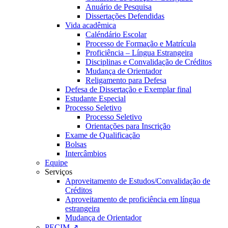
Anuário de Pesquisa
Dissertações Defendidas
Vida acadêmica
Caléndário Escolar
Processo de Formação e Matrícula
Proficiência – Língua Estrangeira
Disciplinas e Convalidação de Créditos
Mudança de Orientador
Religamento para Defesa
Defesa de Dissertação e Exemplar final
Estudante Especial
Processo Seletivo
Processo Seletivo
Orientações para Inscrição
Exame de Qualificação
Bolsas
Intercâmbios
Equipe
Serviços
Aproveitamento de Estudos/Convalidação de
Créditos
Aproveitamento de proficiência em língua
estrangeira
Mudança de Orientador
PECIM ↗