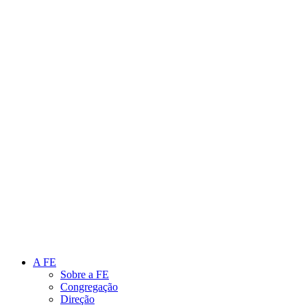
Link para o Instagram
Link para o Youtube
A FE
Sobre a FE
Congregação
Direção