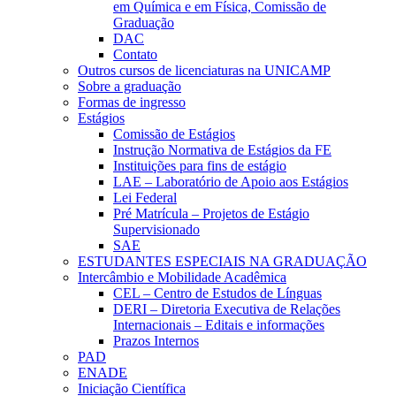
em Química e em Física, Comissão de
Graduação
DAC
Contato
Outros cursos de licenciaturas na UNICAMP
Sobre a graduação
Formas de ingresso
Estágios
Comissão de Estágios
Instrução Normativa de Estágios da FE
Instituições para fins de estágio
LAE – Laboratório de Apoio aos Estágios
Lei Federal
Pré Matrícula – Projetos de Estágio
Supervisionado
SAE
ESTUDANTES ESPECIAIS NA GRADUAÇÃO
Intercâmbio e Mobilidade Acadêmica
CEL – Centro de Estudos de Línguas
DERI – Diretoria Executiva de Relações
Internacionais – Editais e informações
Prazos Internos
PAD
ENADE
Iniciação Científica