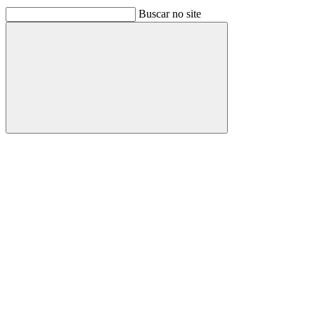
Buscar no site
Buscar
Link para o Facebook
Link para o Linkedin