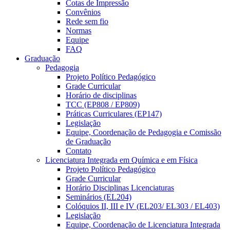
Cotas de Impressão
Convênios
Rede sem fio
Normas
Equipe
FAQ
Graduação
Pedagogia
Projeto Político Pedagógico
Grade Curricular
Horário de disciplinas
TCC (EP808 / EP809)
Práticas Curriculares (EP147)
Legislação
Equipe, Coordenação de Pedagogia e Comissão
de Graduação
Contato
Licenciatura Integrada em Química e em Física
Projeto Político Pedagógico
Grade Curricular
Horário Disciplinas Licenciaturas
Seminários (EL204)
Colóquios II, III e IV (EL203/ EL303 / EL403)
Legislação
Equipe, Coordenação de Licenciatura Integrada