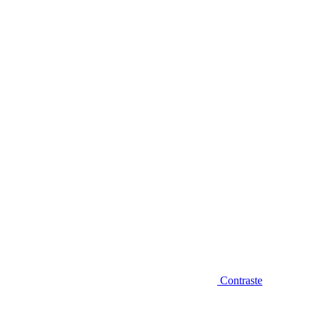
Diminuir fonte
Contraste