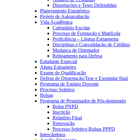
Dissertações e Teses Defendidas
Planejamento Estratégico
Projeto de Autoavaliação
Vida Acadêmica
Calendário Escolar
Processo de Formação e Matrícula
Proficiência – Língua Estrangeira
Disciplinas e Convalidação de Créditos
Mudança de Orientador
Religamento para Defesa
Estudante Especial
Aluno Estrangeiro
Exame de Qualificação
Defesa de Dissertação/Tese e Exemplar final
Programa de Estágio Docente
Processo Seletivo
Bolsas
Programa de Pesquisador de Pós-doutorado
Bolsa PNPD
Inscrição
Relatório Final
Renovação
Processo Seletivo Bolsas PPPD
Intercâmbios