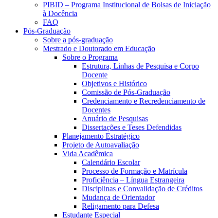
PIBID – Programa Institucional de Bolsas de Iniciação
à Docência
FAQ
Pós-Graduação
Sobre a pós-graduação
Mestrado e Doutorado em Educação
Sobre o Programa
Estrutura, Linhas de Pesquisa e Corpo
Docente
Objetivos e Histórico
Comissão de Pós-Graduação
Credenciamento e Recredenciamento de
Docentes
Anuário de Pesquisas
Dissertações e Teses Defendidas
Planejamento Estratégico
Projeto de Autoavaliação
Vida Acadêmica
Calendário Escolar
Processo de Formação e Matrícula
Proficiência – Língua Estrangeira
Disciplinas e Convalidação de Créditos
Mudança de Orientador
Religamento para Defesa
Estudante Especial