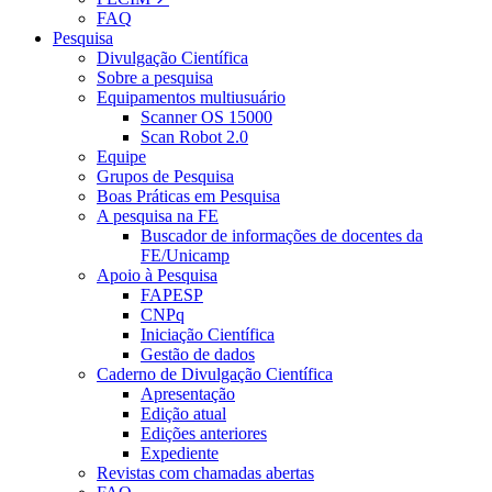
FAQ
Pesquisa
Divulgação Científica
Sobre a pesquisa
Equipamentos multiusuário
Scanner OS 15000
Scan Robot 2.0
Equipe
Grupos de Pesquisa
Boas Práticas em Pesquisa
A pesquisa na FE
Buscador de informações de docentes da
FE/Unicamp
Apoio à Pesquisa
FAPESP
CNPq
Iniciação Científica
Gestão de dados
Caderno de Divulgação Científica
Apresentação
Edição atual
Edições anteriores
Expediente
Revistas com chamadas abertas