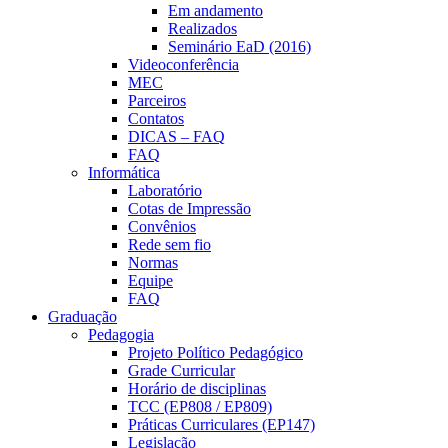
Em andamento
Realizados
Seminário EaD (2016)
Videoconferência
MEC
Parceiros
Contatos
DICAS – FAQ
FAQ
Informática
Laboratório
Cotas de Impressão
Convênios
Rede sem fio
Normas
Equipe
FAQ
Graduação
Pedagogia
Projeto Político Pedagógico
Grade Curricular
Horário de disciplinas
TCC (EP808 / EP809)
Práticas Curriculares (EP147)
Legislação