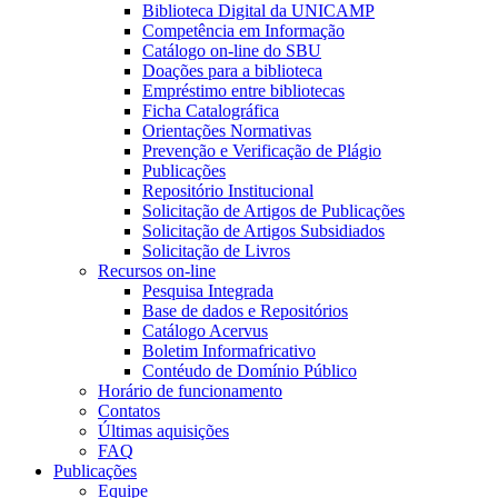
Biblioteca Digital da UNICAMP
Competência em Informação
Catálogo on-line do SBU
Doações para a biblioteca
Empréstimo entre bibliotecas
Ficha Catalográfica
Orientações Normativas
Prevenção e Verificação de Plágio
Publicações
Repositório Institucional
Solicitação de Artigos de Publicações
Solicitação de Artigos Subsidiados
Solicitação de Livros
Recursos on-line
Pesquisa Integrada
Base de dados e Repositórios
Catálogo Acervus
Boletim Informafricativo
Contéudo de Domínio Público
Horário de funcionamento
Contatos
Últimas aquisições
FAQ
Publicações
Equipe