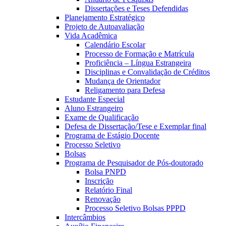
Dissertações e Teses Defendidas
Planejamento Estratégico
Projeto de Autoavaliação
Vida Acadêmica
Calendário Escolar
Processo de Formação e Matrícula
Proficiência – Língua Estrangeira
Disciplinas e Convalidação de Créditos
Mudança de Orientador
Religamento para Defesa
Estudante Especial
Aluno Estrangeiro
Exame de Qualificação
Defesa de Dissertação/Tese e Exemplar final
Programa de Estágio Docente
Processo Seletivo
Bolsas
Programa de Pesquisador de Pós-doutorado
Bolsa PNPD
Inscrição
Relatório Final
Renovação
Processo Seletivo Bolsas PPPD
Intercâmbios