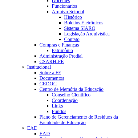
Docentes
Funcionários
Arquivo Setorial
Histórico
Boletins Eletrônicos
Sistema SIARQ
Legislação Arquivística
Contato
Compras e Finanças
Patrimônio
Administração Predial
CSARH-FE
Institucional
Sobre a FE
Documentos
CEDOC
Centro de Memória da Educação
Conselho Científico
Coordenação
Links
Fundos
Plano de Gerenciamento de Resíduos da
Faculdade de Educação
EAD
EAD