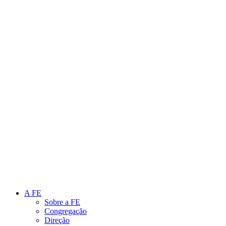
Link para o Instagram
Link para o Youtube
A FE
Sobre a FE
Congregação
Direção