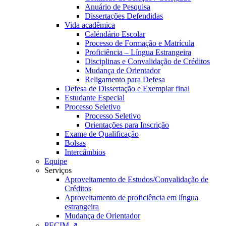
Anuário de Pesquisa
Dissertações Defendidas
Vida acadêmica
Caléndário Escolar
Processo de Formação e Matrícula
Proficiência – Língua Estrangeira
Disciplinas e Convalidação de Créditos
Mudança de Orientador
Religamento para Defesa
Defesa de Dissertação e Exemplar final
Estudante Especial
Processo Seletivo
Processo Seletivo
Orientações para Inscrição
Exame de Qualificação
Bolsas
Intercâmbios
Equipe
Serviços
Aproveitamento de Estudos/Convalidação de
Créditos
Aproveitamento de proficiência em língua
estrangeira
Mudança de Orientador
PECIM ↗