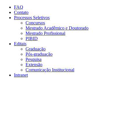
Conteúdo principal
Menu principal
Rodapé
FAQ
Contato
Processos Seletivos
Concursos
Mestrado Acadêmico e Doutorado
Mestrado Profissional
PIBID
Editais
Graduação
Pós-graduação
Pesquisa
Extensão
Comunicação Institucional
Intranet
Aumentar fonte
Diminuir fonte