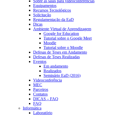
Sobre as salas para videoconferências
Equipamentos
Recursos Tecnológicos
Solicitação
Regulamentação da EaD
Dicas
Ambiente Virtual de Aprendizagem
Google for Education
Tutorial sobre o Google Meet
Moodle
Tutorial sobre o Moodle
Defesas de Teses em Andamento
Defesas de Teses Realizadas
Eventos
Em andamento
Realizados
Seminário EaD (2016)
Videoconferência
MEC
Parceiros
Contatos
DICAS – FAQ
FAQ
Informática
Laboratório