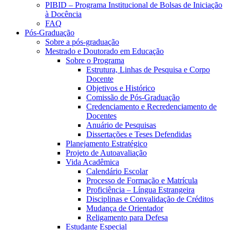
PIBID – Programa Institucional de Bolsas de Iniciação
à Docência
FAQ
Pós-Graduação
Sobre a pós-graduação
Mestrado e Doutorado em Educação
Sobre o Programa
Estrutura, Linhas de Pesquisa e Corpo
Docente
Objetivos e Histórico
Comissão de Pós-Graduação
Credenciamento e Recredenciamento de
Docentes
Anuário de Pesquisas
Dissertações e Teses Defendidas
Planejamento Estratégico
Projeto de Autoavaliação
Vida Acadêmica
Calendário Escolar
Processo de Formação e Matrícula
Proficiência – Língua Estrangeira
Disciplinas e Convalidação de Créditos
Mudança de Orientador
Religamento para Defesa
Estudante Especial