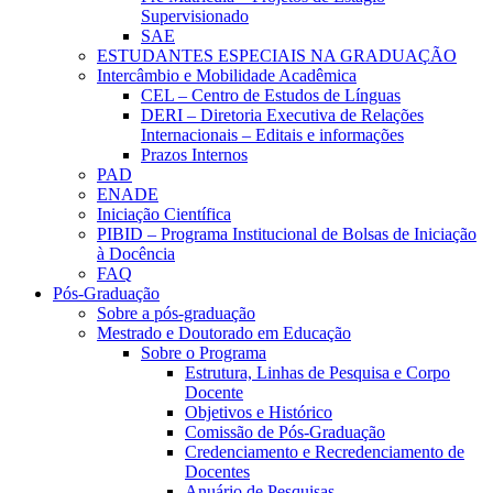
Supervisionado
SAE
ESTUDANTES ESPECIAIS NA GRADUAÇÃO
Intercâmbio e Mobilidade Acadêmica
CEL – Centro de Estudos de Línguas
DERI – Diretoria Executiva de Relações
Internacionais – Editais e informações
Prazos Internos
PAD
ENADE
Iniciação Científica
PIBID – Programa Institucional de Bolsas de Iniciação
à Docência
FAQ
Pós-Graduação
Sobre a pós-graduação
Mestrado e Doutorado em Educação
Sobre o Programa
Estrutura, Linhas de Pesquisa e Corpo
Docente
Objetivos e Histórico
Comissão de Pós-Graduação
Credenciamento e Recredenciamento de
Docentes
Anuário de Pesquisas