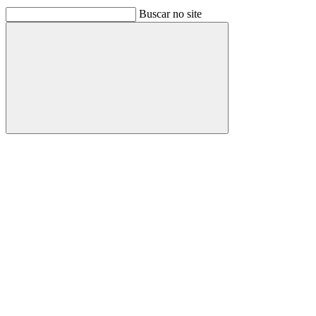
Buscar no site
Buscar
Link para o Facebook
Link para o Linkedin