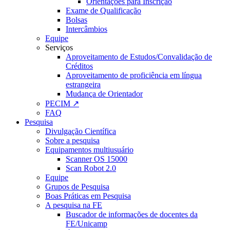
Orientações para Inscrição
Exame de Qualificação
Bolsas
Intercâmbios
Equipe
Serviços
Aproveitamento de Estudos/Convalidação de
Créditos
Aproveitamento de proficiência em língua
estrangeira
Mudança de Orientador
PECIM ↗
FAQ
Pesquisa
Divulgação Científica
Sobre a pesquisa
Equipamentos multiusuário
Scanner OS 15000
Scan Robot 2.0
Equipe
Grupos de Pesquisa
Boas Práticas em Pesquisa
A pesquisa na FE
Buscador de informações de docentes da
FE/Unicamp