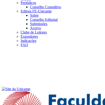
Periódicos
Conselho Consultivo
Editora FE-Unicamp
Sobre
Conselho Editorial
Submissões
Acervo
Clube de Leitores
Expositores
Indicações
FAQ
Menu