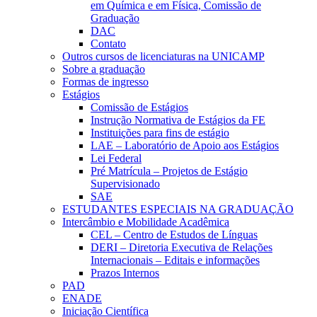
em Química e em Física, Comissão de
Graduação
DAC
Contato
Outros cursos de licenciaturas na UNICAMP
Sobre a graduação
Formas de ingresso
Estágios
Comissão de Estágios
Instrução Normativa de Estágios da FE
Instituições para fins de estágio
LAE – Laboratório de Apoio aos Estágios
Lei Federal
Pré Matrícula – Projetos de Estágio
Supervisionado
SAE
ESTUDANTES ESPECIAIS NA GRADUAÇÃO
Intercâmbio e Mobilidade Acadêmica
CEL – Centro de Estudos de Línguas
DERI – Diretoria Executiva de Relações
Internacionais – Editais e informações
Prazos Internos
PAD
ENADE
Iniciação Científica