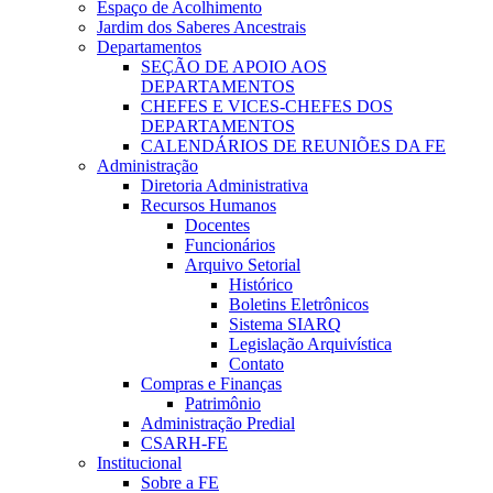
Espaço de Acolhimento
Jardim dos Saberes Ancestrais
Departamentos
SEÇÃO DE APOIO AOS
DEPARTAMENTOS
CHEFES E VICES-CHEFES DOS
DEPARTAMENTOS
CALENDÁRIOS DE REUNIÕES DA FE
Administração
Diretoria Administrativa
Recursos Humanos
Docentes
Funcionários
Arquivo Setorial
Histórico
Boletins Eletrônicos
Sistema SIARQ
Legislação Arquivística
Contato
Compras e Finanças
Patrimônio
Administração Predial
CSARH-FE
Institucional
Sobre a FE