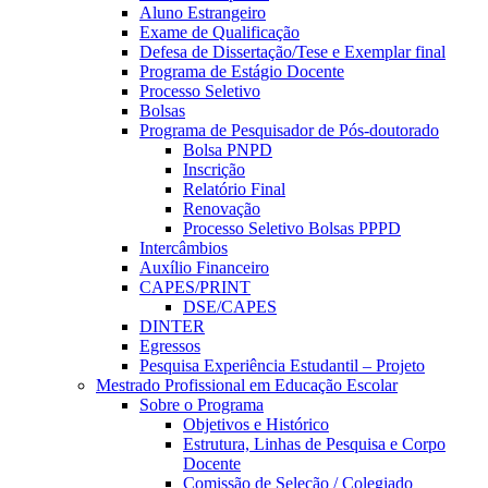
Aluno Estrangeiro
Exame de Qualificação
Defesa de Dissertação/Tese e Exemplar final
Programa de Estágio Docente
Processo Seletivo
Bolsas
Programa de Pesquisador de Pós-doutorado
Bolsa PNPD
Inscrição
Relatório Final
Renovação
Processo Seletivo Bolsas PPPD
Intercâmbios
Auxílio Financeiro
CAPES/PRINT
DSE/CAPES
DINTER
Egressos
Pesquisa Experiência Estudantil – Projeto
Mestrado Profissional em Educação Escolar
Sobre o Programa
Objetivos e Histórico
Estrutura, Linhas de Pesquisa e Corpo
Docente
Comissão de Seleção / Colegiado