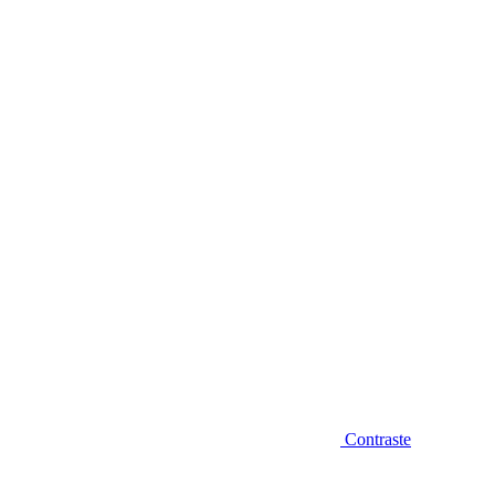
Diminuir fonte
Contraste