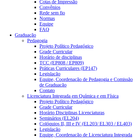
Cotas de Impressão
Convênios
Rede sem fio
Normas
Equipe
FAQ
Graduação
Pedagogia
Projeto Político Pedagógico
Grade Curricular
Horário de disciplinas
TCC (EP808 / EP809)
Práticas Curriculares (EP147)
Legislação
Equipe, Coordenação de Pedagogia e Comissão
de Graduação
Contato
Licenciatura Integrada em Química e em Física
Projeto Político Pedagógico
Grade Curricular
Horário Disciplinas Licenciaturas
Seminários (EL204)
Colóquios II, III e IV (EL203/ EL303 / EL403)
Legislação
Equipe, Coordenação de Licenciatura Integrada