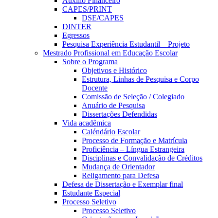
Auxílio Financeiro
CAPES/PRINT
DSE/CAPES
DINTER
Egressos
Pesquisa Experiência Estudantil – Projeto
Mestrado Profissional em Educação Escolar
Sobre o Programa
Objetivos e Histórico
Estrutura, Linhas de Pesquisa e Corpo
Docente
Comissão de Seleção / Colegiado
Anuário de Pesquisa
Dissertações Defendidas
Vida acadêmica
Caléndário Escolar
Processo de Formação e Matrícula
Proficiência – Língua Estrangeira
Disciplinas e Convalidação de Créditos
Mudança de Orientador
Religamento para Defesa
Defesa de Dissertação e Exemplar final
Estudante Especial
Processo Seletivo
Processo Seletivo