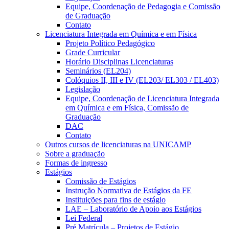
Equipe, Coordenação de Pedagogia e Comissão
de Graduação
Contato
Licenciatura Integrada em Química e em Física
Projeto Político Pedagógico
Grade Curricular
Horário Disciplinas Licenciaturas
Seminários (EL204)
Colóquios II, III e IV (EL203/ EL303 / EL403)
Legislação
Equipe, Coordenação de Licenciatura Integrada
em Química e em Física, Comissão de
Graduação
DAC
Contato
Outros cursos de licenciaturas na UNICAMP
Sobre a graduação
Formas de ingresso
Estágios
Comissão de Estágios
Instrução Normativa de Estágios da FE
Instituições para fins de estágio
LAE – Laboratório de Apoio aos Estágios
Lei Federal
Pré Matrícula – Projetos de Estágio