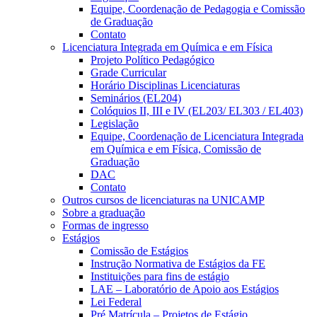
Equipe, Coordenação de Pedagogia e Comissão
de Graduação
Contato
Licenciatura Integrada em Química e em Física
Projeto Político Pedagógico
Grade Curricular
Horário Disciplinas Licenciaturas
Seminários (EL204)
Colóquios II, III e IV (EL203/ EL303 / EL403)
Legislação
Equipe, Coordenação de Licenciatura Integrada
em Química e em Física, Comissão de
Graduação
DAC
Contato
Outros cursos de licenciaturas na UNICAMP
Sobre a graduação
Formas de ingresso
Estágios
Comissão de Estágios
Instrução Normativa de Estágios da FE
Instituições para fins de estágio
LAE – Laboratório de Apoio aos Estágios
Lei Federal
Pré Matrícula – Projetos de Estágio