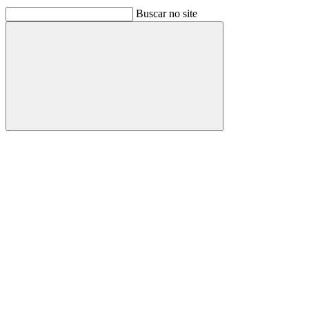
Buscar no site
Buscar
Link para o Facebook
Link para o Linkedin