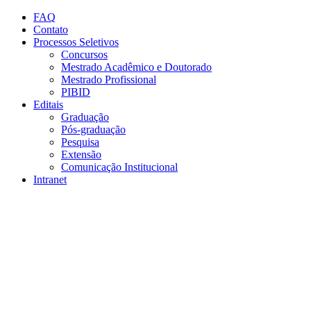
Conteúdo principal
Menu principal
Rodapé
FAQ
Contato
Processos Seletivos
Concursos
Mestrado Acadêmico e Doutorado
Mestrado Profissional
PIBID
Editais
Graduação
Pós-graduação
Pesquisa
Extensão
Comunicação Institucional
Intranet
Aumentar fonte
Diminuir fonte