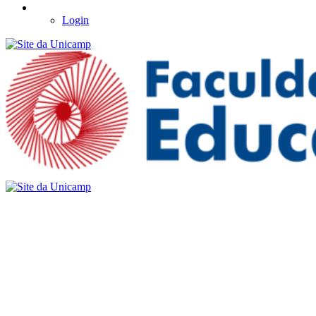
Login