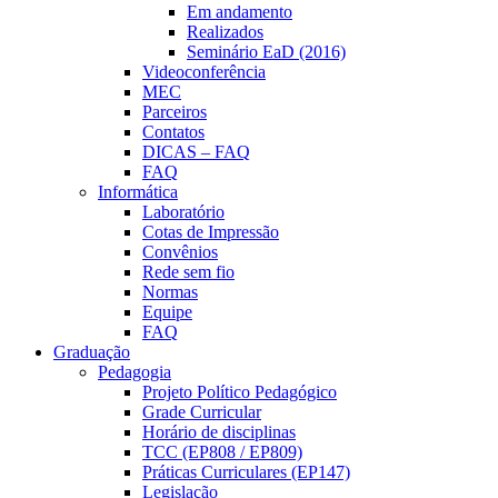
Em andamento
Realizados
Seminário EaD (2016)
Videoconferência
MEC
Parceiros
Contatos
DICAS – FAQ
FAQ
Informática
Laboratório
Cotas de Impressão
Convênios
Rede sem fio
Normas
Equipe
FAQ
Graduação
Pedagogia
Projeto Político Pedagógico
Grade Curricular
Horário de disciplinas
TCC (EP808 / EP809)
Práticas Curriculares (EP147)
Legislação