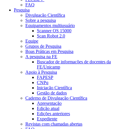
FAQ
Pesquisa
Divulgação Científica
Sobre a pesquisa
Equipamentos multiusuário
Scanner OS 15000
Scan Robot 2.0
Equipe
Grupos de Pesquisa
Boas Práticas em Pesquisa
A pesquisa na FE
Buscador de informações de docentes da
FE/Unicamp
Apoio à Pesquisa
FAPESP
CNPq
Iniciação Científica
Gestão de dados
Caderno de Divulgação Científica
Apresentação
Edição atual
Edições anteriores
Expediente
Revistas com chamadas abertas