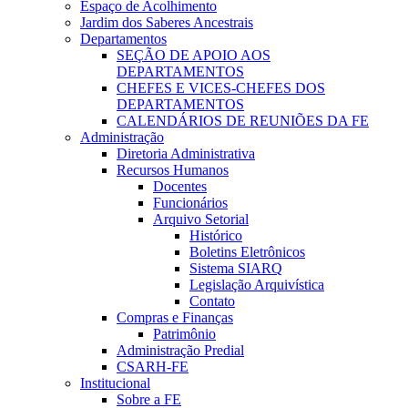
Espaço de Acolhimento
Jardim dos Saberes Ancestrais
Departamentos
SEÇÃO DE APOIO AOS
DEPARTAMENTOS
CHEFES E VICES-CHEFES DOS
DEPARTAMENTOS
CALENDÁRIOS DE REUNIÕES DA FE
Administração
Diretoria Administrativa
Recursos Humanos
Docentes
Funcionários
Arquivo Setorial
Histórico
Boletins Eletrônicos
Sistema SIARQ
Legislação Arquivística
Contato
Compras e Finanças
Patrimônio
Administração Predial
CSARH-FE
Institucional
Sobre a FE