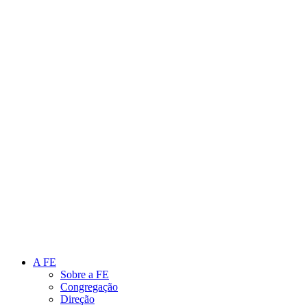
Link para o Instagram
Link para o Youtube
A FE
Sobre a FE
Congregação
Direção