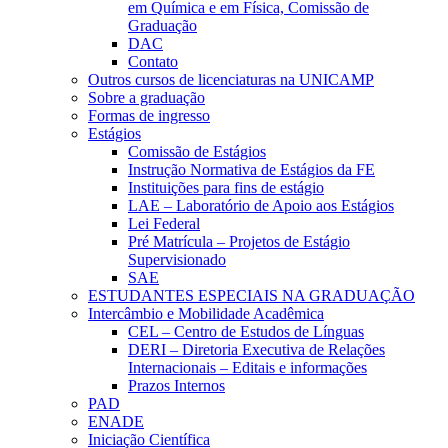
em Química e em Física, Comissão de
Graduação
DAC
Contato
Outros cursos de licenciaturas na UNICAMP
Sobre a graduação
Formas de ingresso
Estágios
Comissão de Estágios
Instrução Normativa de Estágios da FE
Instituições para fins de estágio
LAE – Laboratório de Apoio aos Estágios
Lei Federal
Pré Matrícula – Projetos de Estágio
Supervisionado
SAE
ESTUDANTES ESPECIAIS NA GRADUAÇÃO
Intercâmbio e Mobilidade Acadêmica
CEL – Centro de Estudos de Línguas
DERI – Diretoria Executiva de Relações
Internacionais – Editais e informações
Prazos Internos
PAD
ENADE
Iniciação Científica