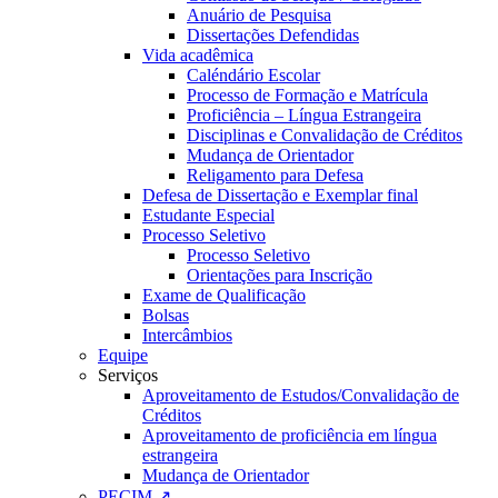
Anuário de Pesquisa
Dissertações Defendidas
Vida acadêmica
Caléndário Escolar
Processo de Formação e Matrícula
Proficiência – Língua Estrangeira
Disciplinas e Convalidação de Créditos
Mudança de Orientador
Religamento para Defesa
Defesa de Dissertação e Exemplar final
Estudante Especial
Processo Seletivo
Processo Seletivo
Orientações para Inscrição
Exame de Qualificação
Bolsas
Intercâmbios
Equipe
Serviços
Aproveitamento de Estudos/Convalidação de
Créditos
Aproveitamento de proficiência em língua
estrangeira
Mudança de Orientador
PECIM ↗