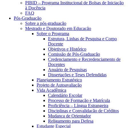
PIBID – Programa Institucional de Bolsas de Iniciação
à Docência
FAQ
Pós-Graduação
Sobre a pós-graduação
Mestrado e Doutorado em Educação
Sobre o Programa
Estrutura, Linhas de Pesquisa e Corpo
Docente
Objetivos e Histórico
Comissão de Pós-Graduação
Credenciamento e Recredenciamento de
Docentes
Anuário de Pesquisas
Dissertações e Teses Defendidas
Planejamento Estratégico
Projeto de Autoavaliação
Vida Acadêmica
Calendário Escolar
Processo de Formação e Matrícula
Proficiência – Língua Estrangeira
Disciplinas e Convalidação de Créditos
Mudança de Orientador
Religamento para Defesa
Estudante Especial