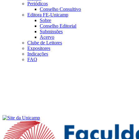
Periódicos
Conselho Consultivo
Editora FE-Unicamp
Sobre
Conselho Editorial
Submissões
Acervo
Clube de Leitores
Expositores
Indicações
FAQ
Menu