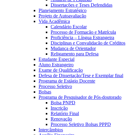
Dissertações e Teses Defendidas
Planejamento Estratégico
Projeto de Autoavaliação
Vida Acadêmica
Calendário Escolar
Processo de Formação e Matrícula
Proficiência – Língua Estrangeira
Disciplinas e Convalidação de Créditos
Mudança de Orientador
Religamento para Defesa
Estudante Especial
Aluno Estrangeiro
Exame de Qualificação
Defesa de Dissertação/Tese e Exemplar final
Programa de Estágio Docente
Processo Seletivo
Bolsas
Programa de Pesquisador de Pós-doutorado
Bolsa PNPD
Inscrição
Relatório Final
Renovação
Processo Seletivo Bolsas PPPD
Intercâmbios