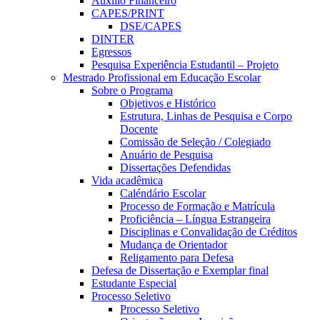
Auxílio Financeiro
CAPES/PRINT
DSE/CAPES
DINTER
Egressos
Pesquisa Experiência Estudantil – Projeto
Mestrado Profissional em Educação Escolar
Sobre o Programa
Objetivos e Histórico
Estrutura, Linhas de Pesquisa e Corpo
Docente
Comissão de Seleção / Colegiado
Anuário de Pesquisa
Dissertações Defendidas
Vida acadêmica
Caléndário Escolar
Processo de Formação e Matrícula
Proficiência – Língua Estrangeira
Disciplinas e Convalidação de Créditos
Mudança de Orientador
Religamento para Defesa
Defesa de Dissertação e Exemplar final
Estudante Especial
Processo Seletivo
Processo Seletivo