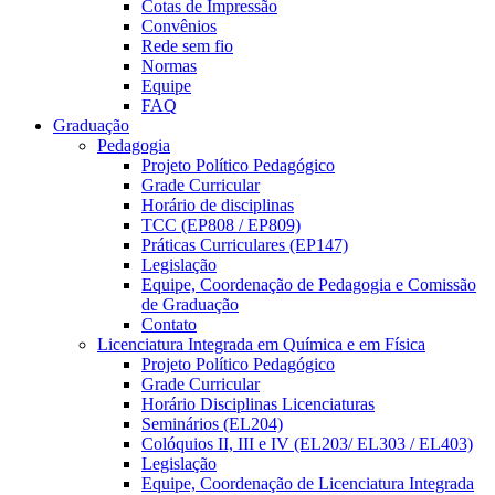
Cotas de Impressão
Convênios
Rede sem fio
Normas
Equipe
FAQ
Graduação
Pedagogia
Projeto Político Pedagógico
Grade Curricular
Horário de disciplinas
TCC (EP808 / EP809)
Práticas Curriculares (EP147)
Legislação
Equipe, Coordenação de Pedagogia e Comissão
de Graduação
Contato
Licenciatura Integrada em Química e em Física
Projeto Político Pedagógico
Grade Curricular
Horário Disciplinas Licenciaturas
Seminários (EL204)
Colóquios II, III e IV (EL203/ EL303 / EL403)
Legislação
Equipe, Coordenação de Licenciatura Integrada