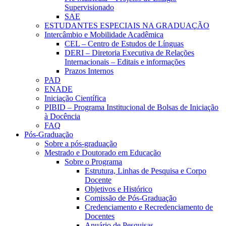
Supervisionado
SAE
ESTUDANTES ESPECIAIS NA GRADUAÇÃO
Intercâmbio e Mobilidade Acadêmica
CEL – Centro de Estudos de Línguas
DERI – Diretoria Executiva de Relações
Internacionais – Editais e informações
Prazos Internos
PAD
ENADE
Iniciação Científica
PIBID – Programa Institucional de Bolsas de Iniciação
à Docência
FAQ
Pós-Graduação
Sobre a pós-graduação
Mestrado e Doutorado em Educação
Sobre o Programa
Estrutura, Linhas de Pesquisa e Corpo
Docente
Objetivos e Histórico
Comissão de Pós-Graduação
Credenciamento e Recredenciamento de
Docentes
Anuário de Pesquisas