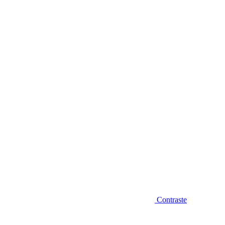
Diminuir fonte
Contraste