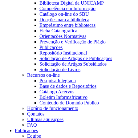
Biblioteca Digital da UNICAMP
Competência em Informação
Catálogo on-line do SBU
Doações para a biblioteca
Empréstimo entre bibliotecas
Ficha Catalográfica
Orientações Normativas
Prevenção e Verificação de Plágio
Publicações
Repositório Institucional
Solicitação de Artigos de Publicações
Solicitação de Artigos Subsidiados
Solicitação de Livros
Recursos on-line
Pesquisa Integrada
Base de dados e Repositórios
Catálogo Acervus
Boletim Informafricativo
Contéudo de Domínio Público
Horário de funcionamento
Contatos
Últimas aquisições
FAQ
Publicações
Equipe