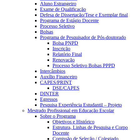
Aluno Estrangeiro
Exame de Qualificação
Defesa de Dissertação/Tese e Exemplar final
Programa de Estágio Docente
Processo Seletivo
Bolsas
Programa de Pesquisador de Pós-doutorado
Bolsa PNPD
Inscrição
Relatório Final
Renovação
Processo Seletivo Bolsas PPPD
Intercâmbios
Auxílio Financeiro
CAPES/PRINT
DSE/CAPES
DINTER
Egressos
Pesquisa Experiência Estudantil – Projeto
Mestrado Profissional em Educação Escolar
Sobre o Programa
Objetivos e Histórico
Estrutura, Linhas de Pesquisa e Corpo
Docente
Comissão de Seleção / Colegiado