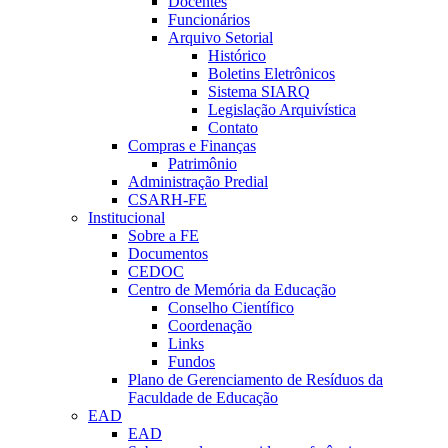
Docentes
Funcionários
Arquivo Setorial
Histórico
Boletins Eletrônicos
Sistema SIARQ
Legislação Arquivística
Contato
Compras e Finanças
Patrimônio
Administração Predial
CSARH-FE
Institucional
Sobre a FE
Documentos
CEDOC
Centro de Memória da Educação
Conselho Científico
Coordenação
Links
Fundos
Plano de Gerenciamento de Resíduos da
Faculdade de Educação
EAD
EAD