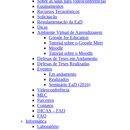
Sobre as salas para videoconferências
Equipamentos
Recursos Tecnológicos
Solicitação
Regulamentação da EaD
Dicas
Ambiente Virtual de Aprendizagem
Google for Education
Tutorial sobre o Google Meet
Moodle
Tutorial sobre o Moodle
Defesas de Teses em Andamento
Defesas de Teses Realizadas
Eventos
Em andamento
Realizados
Seminário EaD (2016)
Videoconferência
MEC
Parceiros
Contatos
DICAS – FAQ
FAQ
Informática
Laboratório