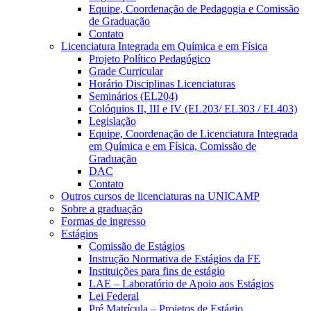
Equipe, Coordenação de Pedagogia e Comissão
de Graduação
Contato
Licenciatura Integrada em Química e em Física
Projeto Político Pedagógico
Grade Curricular
Horário Disciplinas Licenciaturas
Seminários (EL204)
Colóquios II, III e IV (EL203/ EL303 / EL403)
Legislação
Equipe, Coordenação de Licenciatura Integrada
em Química e em Física, Comissão de
Graduação
DAC
Contato
Outros cursos de licenciaturas na UNICAMP
Sobre a graduação
Formas de ingresso
Estágios
Comissão de Estágios
Instrução Normativa de Estágios da FE
Instituições para fins de estágio
LAE – Laboratório de Apoio aos Estágios
Lei Federal
Pré Matrícula – Projetos de Estágio