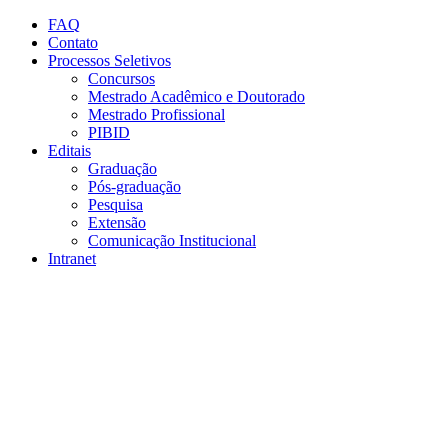
Conteúdo principal
Menu principal
Rodapé
FAQ
Contato
Processos Seletivos
Concursos
Mestrado Acadêmico e Doutorado
Mestrado Profissional
PIBID
Editais
Graduação
Pós-graduação
Pesquisa
Extensão
Comunicação Institucional
Intranet
Aumentar fonte
Diminuir fonte