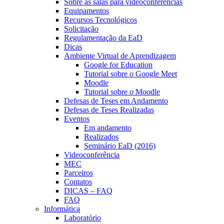
Sobre as salas para videoconferências
Equipamentos
Recursos Tecnológicos
Solicitação
Regulamentação da EaD
Dicas
Ambiente Virtual de Aprendizagem
Google for Education
Tutorial sobre o Google Meet
Moodle
Tutorial sobre o Moodle
Defesas de Teses em Andamento
Defesas de Teses Realizadas
Eventos
Em andamento
Realizados
Seminário EaD (2016)
Videoconferência
MEC
Parceiros
Contatos
DICAS – FAQ
FAQ
Informática
Laboratório