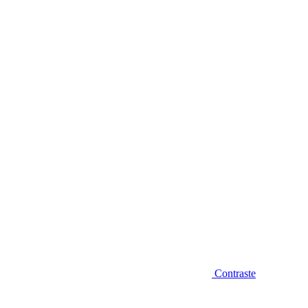
Diminuir fonte
Contraste