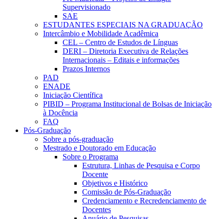
Supervisionado
SAE
ESTUDANTES ESPECIAIS NA GRADUAÇÃO
Intercâmbio e Mobilidade Acadêmica
CEL – Centro de Estudos de Línguas
DERI – Diretoria Executiva de Relações
Internacionais – Editais e informações
Prazos Internos
PAD
ENADE
Iniciação Científica
PIBID – Programa Institucional de Bolsas de Iniciação
à Docência
FAQ
Pós-Graduação
Sobre a pós-graduação
Mestrado e Doutorado em Educação
Sobre o Programa
Estrutura, Linhas de Pesquisa e Corpo
Docente
Objetivos e Histórico
Comissão de Pós-Graduação
Credenciamento e Recredenciamento de
Docentes
Anuário de Pesquisas