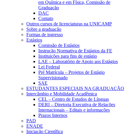
em Química e em Física, Comissão de
Graduação
DAC
Contato
Outros cursos de licenciaturas na UNICAMP
Sobre a graduação
Formas de ingresso
Estágios
Comissão de Estágios
Instrução Normativa de Estágios da FE
Instituições para fins de estágio
LAE – Laboratório de Apoio aos Estágios
Lei Federal
Pré Matrícula – Projetos de Estágio
Supervisionado
SAE
ESTUDANTES ESPECIAIS NA GRADUAÇÃO
Intercâmbio e Mobilidade Acadêmica
CEL – Centro de Estudos de Línguas
DERI – Diretoria Executiva de Relações
Internacionais – Editais e informações
Prazos Internos
PAD
ENADE
Iniciação Científica