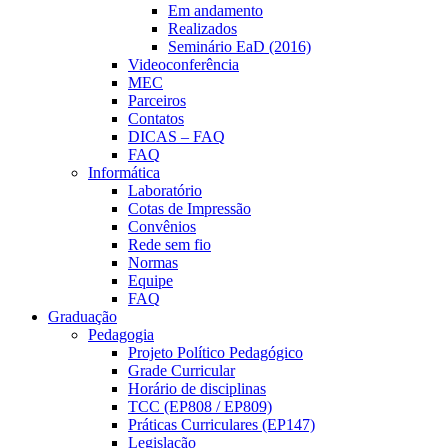
Em andamento
Realizados
Seminário EaD (2016)
Videoconferência
MEC
Parceiros
Contatos
DICAS – FAQ
FAQ
Informática
Laboratório
Cotas de Impressão
Convênios
Rede sem fio
Normas
Equipe
FAQ
Graduação
Pedagogia
Projeto Político Pedagógico
Grade Curricular
Horário de disciplinas
TCC (EP808 / EP809)
Práticas Curriculares (EP147)
Legislação