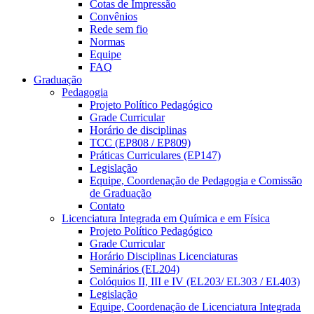
Cotas de Impressão
Convênios
Rede sem fio
Normas
Equipe
FAQ
Graduação
Pedagogia
Projeto Político Pedagógico
Grade Curricular
Horário de disciplinas
TCC (EP808 / EP809)
Práticas Curriculares (EP147)
Legislação
Equipe, Coordenação de Pedagogia e Comissão
de Graduação
Contato
Licenciatura Integrada em Química e em Física
Projeto Político Pedagógico
Grade Curricular
Horário Disciplinas Licenciaturas
Seminários (EL204)
Colóquios II, III e IV (EL203/ EL303 / EL403)
Legislação
Equipe, Coordenação de Licenciatura Integrada