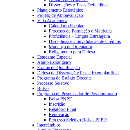
Dissertações e Teses Defendidas
Planejamento Estratégico
Projeto de Autoavaliação
Vida Acadêmica
Calendário Escolar
Processo de Formação e Matrícula
Proficiência – Língua Estrangeira
Disciplinas e Convalidação de Créditos
Mudança de Orientador
Religamento para Defesa
Estudante Especial
Aluno Estrangeiro
Exame de Qualificação
Defesa de Dissertação/Tese e Exemplar final
Programa de Estágio Docente
Processo Seletivo
Bolsas
Programa de Pesquisador de Pós-doutorado
Bolsa PNPD
Inscrição
Relatório Final
Renovação
Processo Seletivo Bolsas PPPD
Intercâmbios