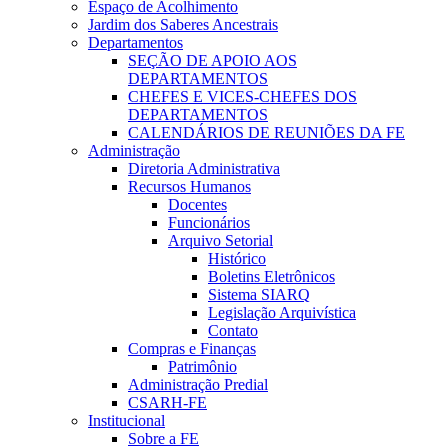
Espaço de Acolhimento
Jardim dos Saberes Ancestrais
Departamentos
SEÇÃO DE APOIO AOS
DEPARTAMENTOS
CHEFES E VICES-CHEFES DOS
DEPARTAMENTOS
CALENDÁRIOS DE REUNIÕES DA FE
Administração
Diretoria Administrativa
Recursos Humanos
Docentes
Funcionários
Arquivo Setorial
Histórico
Boletins Eletrônicos
Sistema SIARQ
Legislação Arquivística
Contato
Compras e Finanças
Patrimônio
Administração Predial
CSARH-FE
Institucional
Sobre a FE