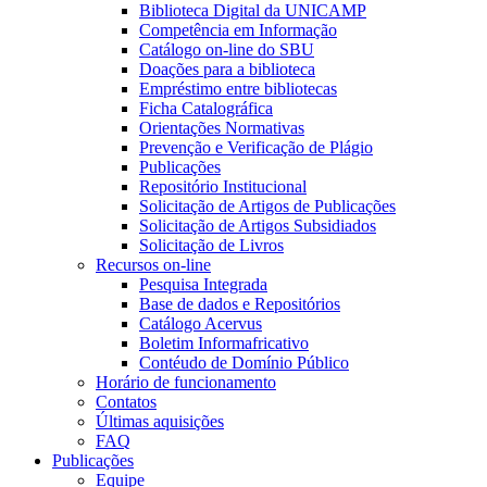
Biblioteca Digital da UNICAMP
Competência em Informação
Catálogo on-line do SBU
Doações para a biblioteca
Empréstimo entre bibliotecas
Ficha Catalográfica
Orientações Normativas
Prevenção e Verificação de Plágio
Publicações
Repositório Institucional
Solicitação de Artigos de Publicações
Solicitação de Artigos Subsidiados
Solicitação de Livros
Recursos on-line
Pesquisa Integrada
Base de dados e Repositórios
Catálogo Acervus
Boletim Informafricativo
Contéudo de Domínio Público
Horário de funcionamento
Contatos
Últimas aquisições
FAQ
Publicações
Equipe