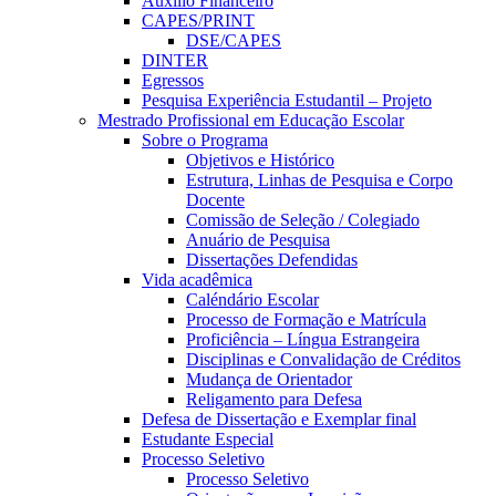
Auxílio Financeiro
CAPES/PRINT
DSE/CAPES
DINTER
Egressos
Pesquisa Experiência Estudantil – Projeto
Mestrado Profissional em Educação Escolar
Sobre o Programa
Objetivos e Histórico
Estrutura, Linhas de Pesquisa e Corpo
Docente
Comissão de Seleção / Colegiado
Anuário de Pesquisa
Dissertações Defendidas
Vida acadêmica
Caléndário Escolar
Processo de Formação e Matrícula
Proficiência – Língua Estrangeira
Disciplinas e Convalidação de Créditos
Mudança de Orientador
Religamento para Defesa
Defesa de Dissertação e Exemplar final
Estudante Especial
Processo Seletivo
Processo Seletivo