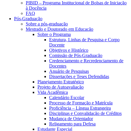
PIBID – Programa Institucional de Bolsas de Iniciação
à Docência
FAQ
Pós-Graduação
Sobre a pós-graduação
Mestrado e Doutorado em Educação
Sobre o Programa
Estrutura, Linhas de Pesquisa e Corpo
Docente
Objetivos e Histórico
Comissão de Pós-Graduação
Credenciamento e Recredenciamento de
Docentes
Anuário de Pesquisas
Dissertações e Teses Defendidas
Planejamento Estratégico
Projeto de Autoavaliação
Vida Acadêmica
Calendário Escolar
Processo de Formação e Matrícula
Proficiência – Língua Estrangeira
Disciplinas e Convalidação de Créditos
Mudança de Orientador
Religamento para Defesa
Estudante Especial