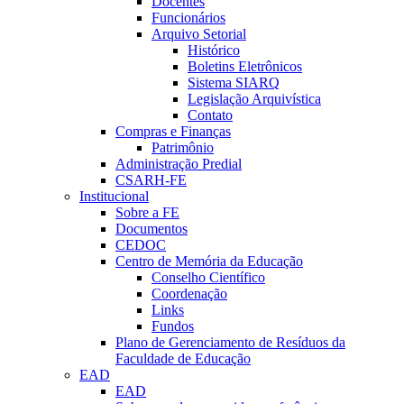
Docentes
Funcionários
Arquivo Setorial
Histórico
Boletins Eletrônicos
Sistema SIARQ
Legislação Arquivística
Contato
Compras e Finanças
Patrimônio
Administração Predial
CSARH-FE
Institucional
Sobre a FE
Documentos
CEDOC
Centro de Memória da Educação
Conselho Científico
Coordenação
Links
Fundos
Plano de Gerenciamento de Resíduos da
Faculdade de Educação
EAD
EAD