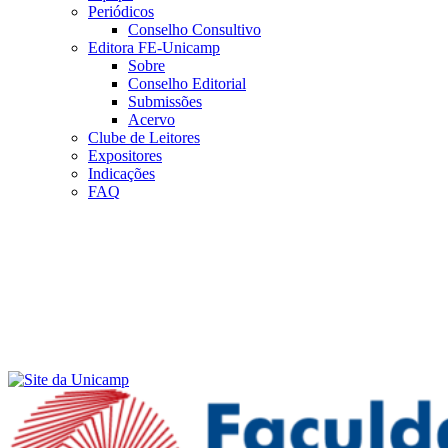
Periódicos
Conselho Consultivo
Editora FE-Unicamp
Sobre
Conselho Editorial
Submissões
Acervo
Clube de Leitores
Expositores
Indicações
FAQ
Menu