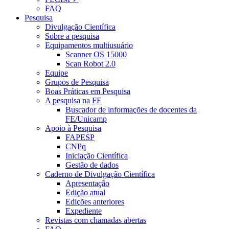
FAQ
Pesquisa
Divulgação Científica
Sobre a pesquisa
Equipamentos multiusuário
Scanner OS 15000
Scan Robot 2.0
Equipe
Grupos de Pesquisa
Boas Práticas em Pesquisa
A pesquisa na FE
Buscador de informações de docentes da
FE/Unicamp
Apoio à Pesquisa
FAPESP
CNPq
Iniciação Científica
Gestão de dados
Caderno de Divulgação Científica
Apresentação
Edição atual
Edições anteriores
Expediente
Revistas com chamadas abertas