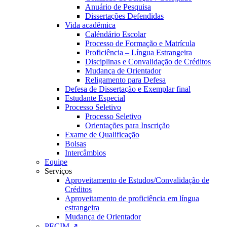
Anuário de Pesquisa
Dissertações Defendidas
Vida acadêmica
Caléndário Escolar
Processo de Formação e Matrícula
Proficiência – Língua Estrangeira
Disciplinas e Convalidação de Créditos
Mudança de Orientador
Religamento para Defesa
Defesa de Dissertação e Exemplar final
Estudante Especial
Processo Seletivo
Processo Seletivo
Orientações para Inscrição
Exame de Qualificação
Bolsas
Intercâmbios
Equipe
Serviços
Aproveitamento de Estudos/Convalidação de
Créditos
Aproveitamento de proficiência em língua
estrangeira
Mudança de Orientador
PECIM ↗