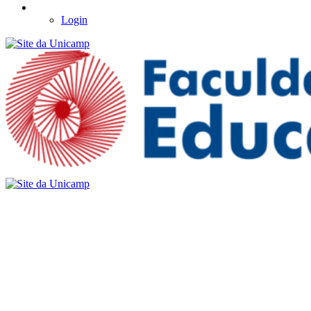
Login