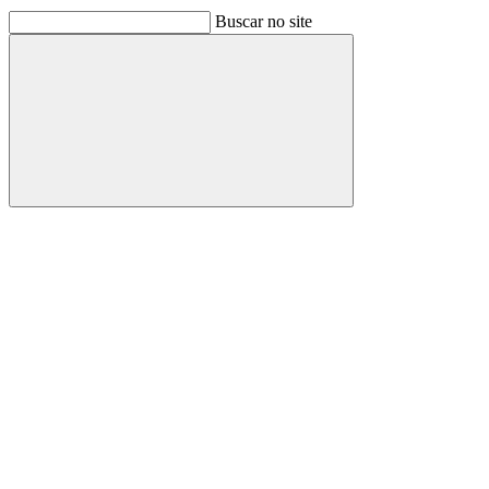
Buscar no site
Buscar
Link para o Facebook
Link para o Linkedin