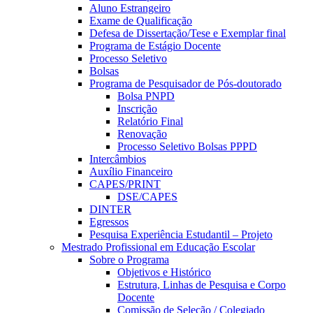
Aluno Estrangeiro
Exame de Qualificação
Defesa de Dissertação/Tese e Exemplar final
Programa de Estágio Docente
Processo Seletivo
Bolsas
Programa de Pesquisador de Pós-doutorado
Bolsa PNPD
Inscrição
Relatório Final
Renovação
Processo Seletivo Bolsas PPPD
Intercâmbios
Auxílio Financeiro
CAPES/PRINT
DSE/CAPES
DINTER
Egressos
Pesquisa Experiência Estudantil – Projeto
Mestrado Profissional em Educação Escolar
Sobre o Programa
Objetivos e Histórico
Estrutura, Linhas de Pesquisa e Corpo
Docente
Comissão de Seleção / Colegiado