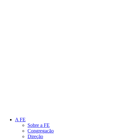
Link para o Instagram
Link para o Youtube
A FE
Sobre a FE
Congregação
Direção