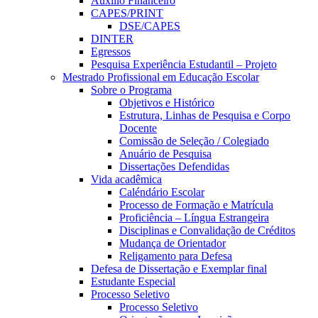
Auxílio Financeiro
CAPES/PRINT
DSE/CAPES
DINTER
Egressos
Pesquisa Experiência Estudantil – Projeto
Mestrado Profissional em Educação Escolar
Sobre o Programa
Objetivos e Histórico
Estrutura, Linhas de Pesquisa e Corpo
Docente
Comissão de Seleção / Colegiado
Anuário de Pesquisa
Dissertações Defendidas
Vida acadêmica
Caléndário Escolar
Processo de Formação e Matrícula
Proficiência – Língua Estrangeira
Disciplinas e Convalidação de Créditos
Mudança de Orientador
Religamento para Defesa
Defesa de Dissertação e Exemplar final
Estudante Especial
Processo Seletivo
Processo Seletivo