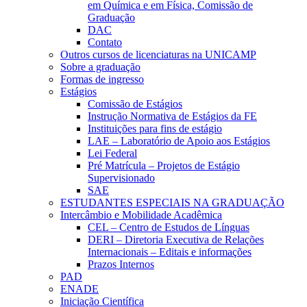
em Química e em Física, Comissão de
Graduação
DAC
Contato
Outros cursos de licenciaturas na UNICAMP
Sobre a graduação
Formas de ingresso
Estágios
Comissão de Estágios
Instrução Normativa de Estágios da FE
Instituições para fins de estágio
LAE – Laboratório de Apoio aos Estágios
Lei Federal
Pré Matrícula – Projetos de Estágio
Supervisionado
SAE
ESTUDANTES ESPECIAIS NA GRADUAÇÃO
Intercâmbio e Mobilidade Acadêmica
CEL – Centro de Estudos de Línguas
DERI – Diretoria Executiva de Relações
Internacionais – Editais e informações
Prazos Internos
PAD
ENADE
Iniciação Científica