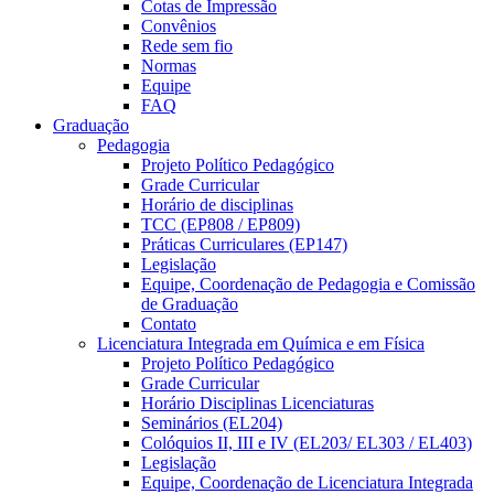
Cotas de Impressão
Convênios
Rede sem fio
Normas
Equipe
FAQ
Graduação
Pedagogia
Projeto Político Pedagógico
Grade Curricular
Horário de disciplinas
TCC (EP808 / EP809)
Práticas Curriculares (EP147)
Legislação
Equipe, Coordenação de Pedagogia e Comissão
de Graduação
Contato
Licenciatura Integrada em Química e em Física
Projeto Político Pedagógico
Grade Curricular
Horário Disciplinas Licenciaturas
Seminários (EL204)
Colóquios II, III e IV (EL203/ EL303 / EL403)
Legislação
Equipe, Coordenação de Licenciatura Integrada