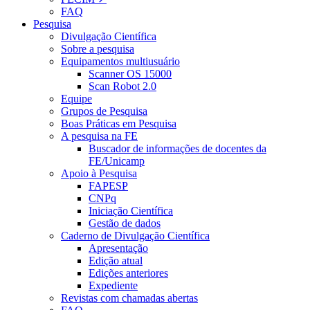
FAQ
Pesquisa
Divulgação Científica
Sobre a pesquisa
Equipamentos multiusuário
Scanner OS 15000
Scan Robot 2.0
Equipe
Grupos de Pesquisa
Boas Práticas em Pesquisa
A pesquisa na FE
Buscador de informações de docentes da
FE/Unicamp
Apoio à Pesquisa
FAPESP
CNPq
Iniciação Científica
Gestão de dados
Caderno de Divulgação Científica
Apresentação
Edição atual
Edições anteriores
Expediente
Revistas com chamadas abertas