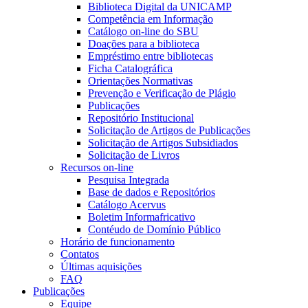
Biblioteca Digital da UNICAMP
Competência em Informação
Catálogo on-line do SBU
Doações para a biblioteca
Empréstimo entre bibliotecas
Ficha Catalográfica
Orientações Normativas
Prevenção e Verificação de Plágio
Publicações
Repositório Institucional
Solicitação de Artigos de Publicações
Solicitação de Artigos Subsidiados
Solicitação de Livros
Recursos on-line
Pesquisa Integrada
Base de dados e Repositórios
Catálogo Acervus
Boletim Informafricativo
Contéudo de Domínio Público
Horário de funcionamento
Contatos
Últimas aquisições
FAQ
Publicações
Equipe