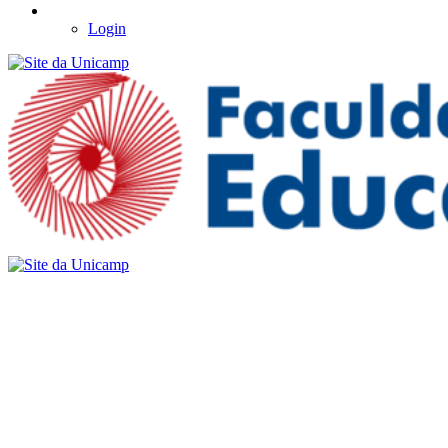
Login