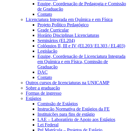
Equipe, Coordenação de Pedagogia e Comissão
de Graduação
Contato
Licenciatura Integrada em Química e em Física
Projeto Político Pedagógico
Grade Curricular
Horário Disciplinas Licenciaturas
Seminários (EL204)
Colóquios II, III e IV (EL203/ EL303 / EL403)
Legislação
Equipe, Coordenação de Licenciatura Integrada
em Química e em Física, Comissão de
Graduação
DAC
Contato
Outros cursos de licenciaturas na UNICAMP
Sobre a graduação
Formas de ingresso
Estágios
Comissão de Estágios
Instrução Normativa de Estágios da FE
Instituições para fins de estágio
LAE – Laboratório de Apoio aos Estágios
Lei Federal
Pré Matrícula – Projetos de Estágio