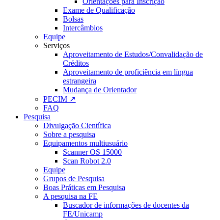
Orientações para Inscrição
Exame de Qualificação
Bolsas
Intercâmbios
Equipe
Serviços
Aproveitamento de Estudos/Convalidação de
Créditos
Aproveitamento de proficiência em língua
estrangeira
Mudança de Orientador
PECIM ↗
FAQ
Pesquisa
Divulgação Científica
Sobre a pesquisa
Equipamentos multiusuário
Scanner OS 15000
Scan Robot 2.0
Equipe
Grupos de Pesquisa
Boas Práticas em Pesquisa
A pesquisa na FE
Buscador de informações de docentes da
FE/Unicamp