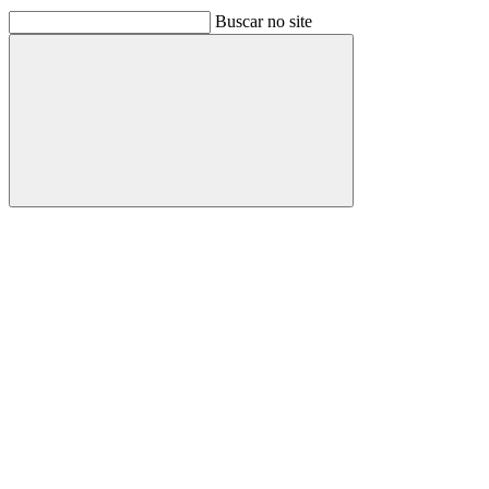
Buscar no site
Buscar
Link para o Facebook
Link para o Linkedin