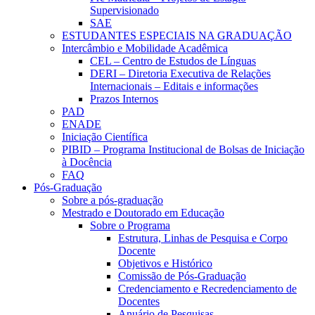
Supervisionado
SAE
ESTUDANTES ESPECIAIS NA GRADUAÇÃO
Intercâmbio e Mobilidade Acadêmica
CEL – Centro de Estudos de Línguas
DERI – Diretoria Executiva de Relações
Internacionais – Editais e informações
Prazos Internos
PAD
ENADE
Iniciação Científica
PIBID – Programa Institucional de Bolsas de Iniciação
à Docência
FAQ
Pós-Graduação
Sobre a pós-graduação
Mestrado e Doutorado em Educação
Sobre o Programa
Estrutura, Linhas de Pesquisa e Corpo
Docente
Objetivos e Histórico
Comissão de Pós-Graduação
Credenciamento e Recredenciamento de
Docentes
Anuário de Pesquisas