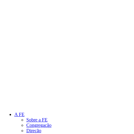
Link para o Instagram
Link para o Youtube
A FE
Sobre a FE
Congregação
Direção