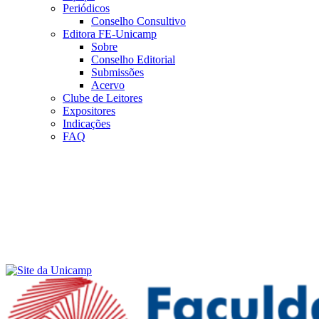
Periódicos
Conselho Consultivo
Editora FE-Unicamp
Sobre
Conselho Editorial
Submissões
Acervo
Clube de Leitores
Expositores
Indicações
FAQ
Menu