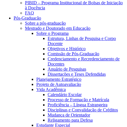
PIBID – Programa Institucional de Bolsas de Iniciação
à Docência
FAQ
Pós-Graduação
Sobre a pós-graduação
Mestrado e Doutorado em Educação
Sobre o Programa
Estrutura, Linhas de Pesquisa e Corpo
Docente
Objetivos e Histórico
Comissão de Pós-Graduação
Credenciamento e Recredenciamento de
Docentes
Anuário de Pesquisas
Dissertações e Teses Defendidas
Planejamento Estratégico
Projeto de Autoavaliação
Vida Acadêmica
Calendário Escolar
Processo de Formação e Matrícula
Proficiência – Língua Estrangeira
Disciplinas e Convalidação de Créditos
Mudança de Orientador
Religamento para Defesa
Estudante Especial