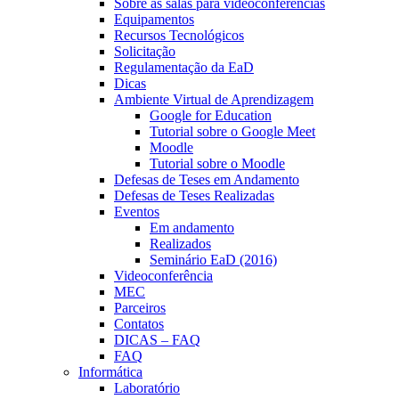
Sobre as salas para videoconferências
Equipamentos
Recursos Tecnológicos
Solicitação
Regulamentação da EaD
Dicas
Ambiente Virtual de Aprendizagem
Google for Education
Tutorial sobre o Google Meet
Moodle
Tutorial sobre o Moodle
Defesas de Teses em Andamento
Defesas de Teses Realizadas
Eventos
Em andamento
Realizados
Seminário EaD (2016)
Videoconferência
MEC
Parceiros
Contatos
DICAS – FAQ
FAQ
Informática
Laboratório