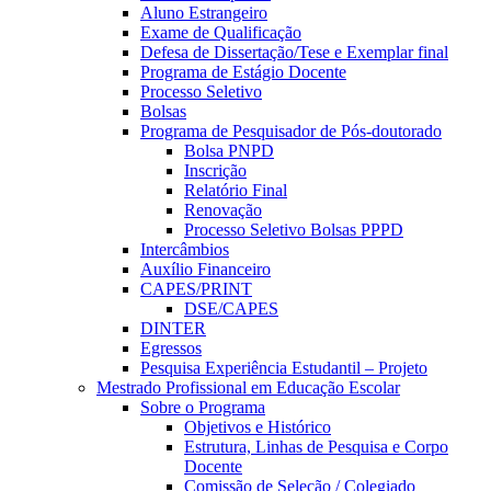
Aluno Estrangeiro
Exame de Qualificação
Defesa de Dissertação/Tese e Exemplar final
Programa de Estágio Docente
Processo Seletivo
Bolsas
Programa de Pesquisador de Pós-doutorado
Bolsa PNPD
Inscrição
Relatório Final
Renovação
Processo Seletivo Bolsas PPPD
Intercâmbios
Auxílio Financeiro
CAPES/PRINT
DSE/CAPES
DINTER
Egressos
Pesquisa Experiência Estudantil – Projeto
Mestrado Profissional em Educação Escolar
Sobre o Programa
Objetivos e Histórico
Estrutura, Linhas de Pesquisa e Corpo
Docente
Comissão de Seleção / Colegiado