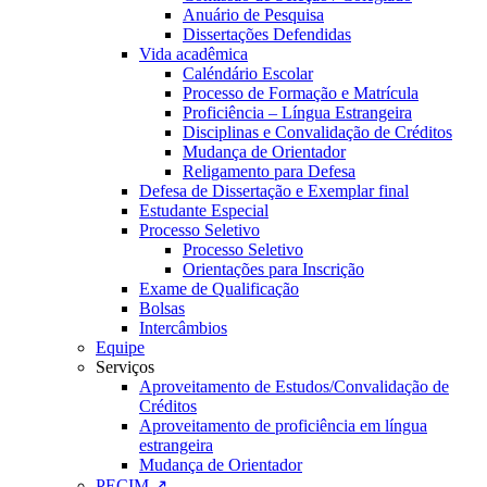
Anuário de Pesquisa
Dissertações Defendidas
Vida acadêmica
Caléndário Escolar
Processo de Formação e Matrícula
Proficiência – Língua Estrangeira
Disciplinas e Convalidação de Créditos
Mudança de Orientador
Religamento para Defesa
Defesa de Dissertação e Exemplar final
Estudante Especial
Processo Seletivo
Processo Seletivo
Orientações para Inscrição
Exame de Qualificação
Bolsas
Intercâmbios
Equipe
Serviços
Aproveitamento de Estudos/Convalidação de
Créditos
Aproveitamento de proficiência em língua
estrangeira
Mudança de Orientador
PECIM ↗