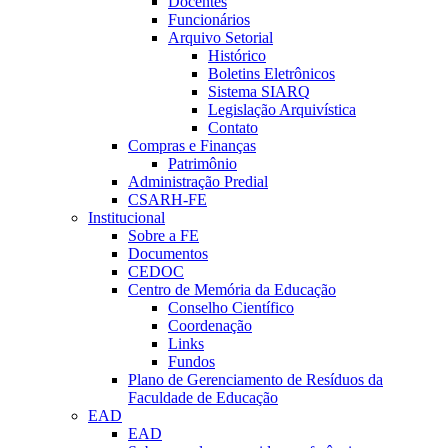
Docentes
Funcionários
Arquivo Setorial
Histórico
Boletins Eletrônicos
Sistema SIARQ
Legislação Arquivística
Contato
Compras e Finanças
Patrimônio
Administração Predial
CSARH-FE
Institucional
Sobre a FE
Documentos
CEDOC
Centro de Memória da Educação
Conselho Científico
Coordenação
Links
Fundos
Plano de Gerenciamento de Resíduos da
Faculdade de Educação
EAD
EAD