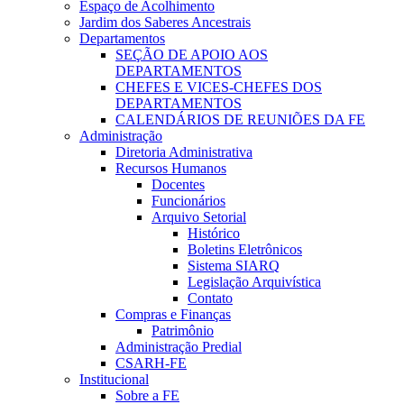
Espaço de Acolhimento
Jardim dos Saberes Ancestrais
Departamentos
SEÇÃO DE APOIO AOS
DEPARTAMENTOS
CHEFES E VICES-CHEFES DOS
DEPARTAMENTOS
CALENDÁRIOS DE REUNIÕES DA FE
Administração
Diretoria Administrativa
Recursos Humanos
Docentes
Funcionários
Arquivo Setorial
Histórico
Boletins Eletrônicos
Sistema SIARQ
Legislação Arquivística
Contato
Compras e Finanças
Patrimônio
Administração Predial
CSARH-FE
Institucional
Sobre a FE