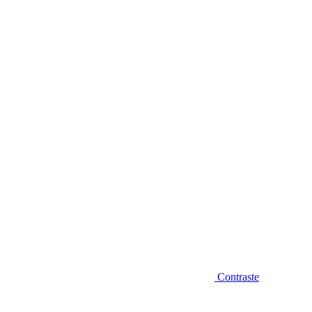
Diminuir fonte
Contraste