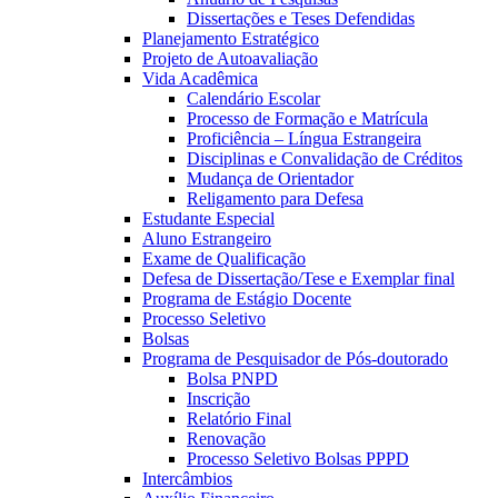
Dissertações e Teses Defendidas
Planejamento Estratégico
Projeto de Autoavaliação
Vida Acadêmica
Calendário Escolar
Processo de Formação e Matrícula
Proficiência – Língua Estrangeira
Disciplinas e Convalidação de Créditos
Mudança de Orientador
Religamento para Defesa
Estudante Especial
Aluno Estrangeiro
Exame de Qualificação
Defesa de Dissertação/Tese e Exemplar final
Programa de Estágio Docente
Processo Seletivo
Bolsas
Programa de Pesquisador de Pós-doutorado
Bolsa PNPD
Inscrição
Relatório Final
Renovação
Processo Seletivo Bolsas PPPD
Intercâmbios