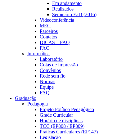
Em andamento
Realizados
Seminário EaD (2016)
Videoconferência
MEC
Parceiros
Contatos
DICAS – FAQ
FAQ
Informática
Laboratório
Cotas de Impressão
Convênios
Rede sem fio
Normas
Equipe
FAQ
Graduação
Pedagogia
Projeto Político Pedagógico
Grade Curricular
Horário de disciplinas
TCC (EP808 / EP809)
Práticas Curriculares (EP147)
Legislação