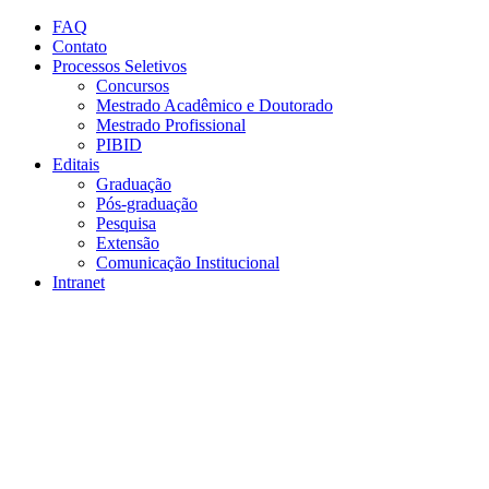
Conteúdo principal
Menu principal
Rodapé
FAQ
Contato
Processos Seletivos
Concursos
Mestrado Acadêmico e Doutorado
Mestrado Profissional
PIBID
Editais
Graduação
Pós-graduação
Pesquisa
Extensão
Comunicação Institucional
Intranet
Aumentar fonte
Diminuir fonte