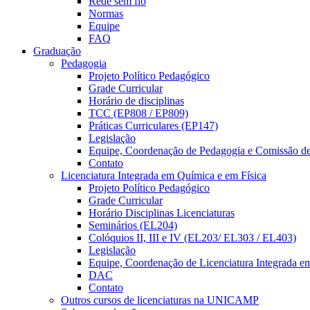
Rede sem fio
Normas
Equipe
FAQ
Graduação
Pedagogia
Projeto Político Pedagógico
Grade Curricular
Horário de disciplinas
TCC (EP808 / EP809)
Práticas Curriculares (EP147)
Legislação
Equipe, Coordenação de Pedagogia e Comissão d
Contato
Licenciatura Integrada em Química e em Física
Projeto Político Pedagógico
Grade Curricular
Horário Disciplinas Licenciaturas
Seminários (EL204)
Colóquios II, III e IV (EL203/ EL303 / EL403)
Legislação
Equipe, Coordenação de Licenciatura Integrada e
DAC
Contato
Outros cursos de licenciaturas na UNICAMP