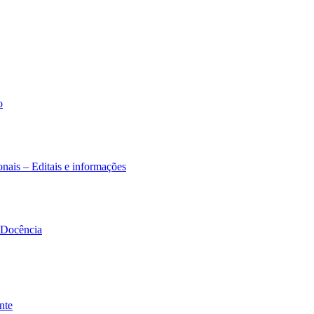
o
nais – Editais e informações
à Docência
nte