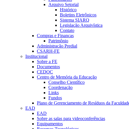
Arquivo Setorial
Histórico
Boletins Eletrônicos
Sistema SIARQ
Legislação Arquivística
Contato
Compras e Finanças
Patrimônio
Administração Predial
CSARH-FE
Institucional
Sobre a FE
Documentos
CEDOC
Centro de Memória da Educação
Conselho Científico
Coordenação
Links
Fundos
Plano de Gerenciamento de Resíduos da Faculdad
EAD
EAD
Sobre as salas para videoconferências
Equipamentos
Recursos Tecnológicos