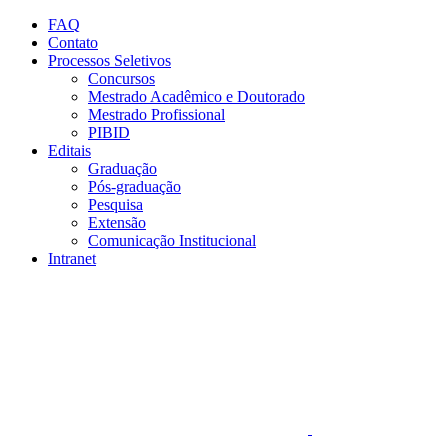
Conteúdo principal
Menu principal
Rodapé
FAQ
Contato
Processos Seletivos
Concursos
Mestrado Acadêmico e Doutorado
Mestrado Profissional
PIBID
Editais
Graduação
Pós-graduação
Pesquisa
Extensão
Comunicação Institucional
Intranet
Aumentar fonte