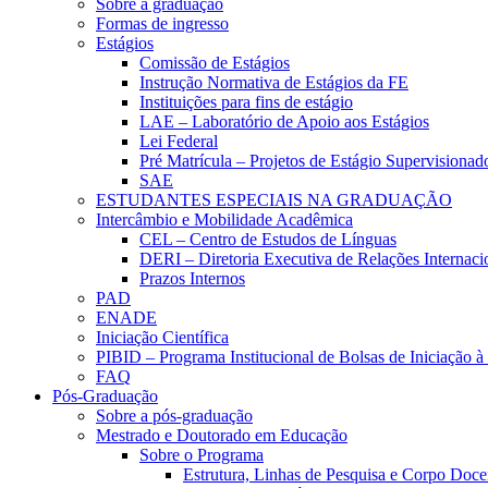
Sobre a graduação
Formas de ingresso
Estágios
Comissão de Estágios
Instrução Normativa de Estágios da FE
Instituições para fins de estágio
LAE – Laboratório de Apoio aos Estágios
Lei Federal
Pré Matrícula – Projetos de Estágio Supervisionad
SAE
ESTUDANTES ESPECIAIS NA GRADUAÇÃO
Intercâmbio e Mobilidade Acadêmica
CEL – Centro de Estudos de Línguas
DERI – Diretoria Executiva de Relações Internacio
Prazos Internos
PAD
ENADE
Iniciação Científica
PIBID – Programa Institucional de Bolsas de Iniciação 
FAQ
Pós-Graduação
Sobre a pós-graduação
Mestrado e Doutorado em Educação
Sobre o Programa
Estrutura, Linhas de Pesquisa e Corpo Doce