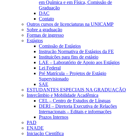
em Química e em Física, Comissão de
Graduação
DAC
Contato
Outros cursos de licenciaturas na UNICAMP
Sobre a graduação
Formas de ingresso
Estágios
Comissão de Estágios
Instrução Normativa de Estágios da FE
Instituições para fins de estágio
LAE – Laboratório de Apoio aos Estágios
Lei Federal
Pré Matrícula – Projetos de Estágio
Supervisionado
SAE
ESTUDANTES ESPECIAIS NA GRADUAÇÃO
Intercâmbio e Mobilidade Acadêmica
CEL – Centro de Estudos de Línguas
DERI – Diretoria Executiva de Relações
Internacionais – Editais e informações
Prazos Internos
PAD
ENADE
Iniciação Científica