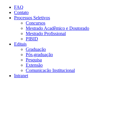
Conteúdo principal
Menu principal
Rodapé
FAQ
Contato
Processos Seletivos
Concursos
Mestrado Acadêmico e Doutorado
Mestrado Profissional
PIBID
Editais
Graduação
Pós-graduação
Pesquisa
Extensão
Comunicação Institucional
Intranet
Aumentar fonte
Diminuir fonte