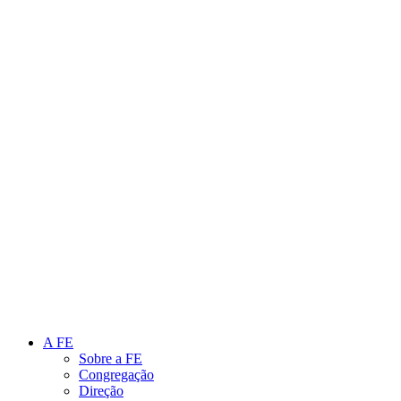
Link para o Instagram
Link para o Youtube
A FE
Sobre a FE
Congregação
Direção