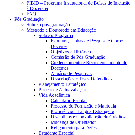
PIBID – Programa Institucional de Bolsas de Iniciação
à Docência
FAQ
Pós-Graduação
Sobre a pós-graduação
Mestrado e Doutorado em Educação
Sobre o Programa
Estrutura, Linhas de Pesquisa e Corpo
Docente
Objetivos e Histórico
Comissão de Pós-Graduação
Credenciamento e Recredenciamento de
Docentes
Anuário de Pesquisas
Dissertações e Teses Defendidas
Planejamento Estratégico
Projeto de Autoavaliação
Vida Acadêmica
Calendário Escolar
Processo de Formação e Matrícula
Proficiência – Língua Estrangeira
Disciplinas e Convalidação de Créditos
Mudança de Orientador
Religamento para Defesa
Estudante Especial