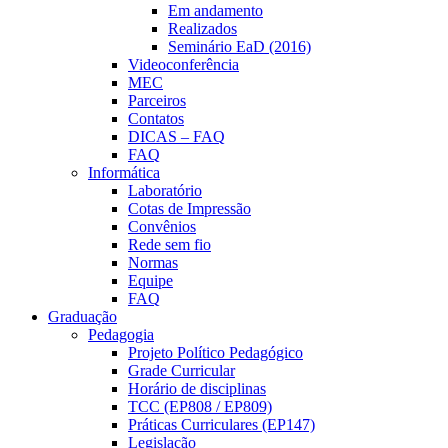
Em andamento
Realizados
Seminário EaD (2016)
Videoconferência
MEC
Parceiros
Contatos
DICAS – FAQ
FAQ
Informática
Laboratório
Cotas de Impressão
Convênios
Rede sem fio
Normas
Equipe
FAQ
Graduação
Pedagogia
Projeto Político Pedagógico
Grade Curricular
Horário de disciplinas
TCC (EP808 / EP809)
Práticas Curriculares (EP147)
Legislação