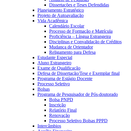
Dissertações e Teses Defendidas
Planejamento Estratégico
Projeto de Autoavaliação
Vida Acadêmica
Calendário Escolar
Processo de Formação e Matrícula
Proficiência – Língua Estrangeira
Disciplinas e Convalidação de Créditos
Mudança de Orientador
Religamento para Defesa
Estudante Especial
Aluno Estrangeiro
Exame de Qualificação
Defesa de Dissertação/Tese e Exemplar final
Programa de Estágio Docente
Processo Seletivo
Bolsas
Programa de Pesquisador de Pós-doutorado
Bolsa PNPD
Inscrição
Relatório Final
Renovação
Processo Seletivo Bolsas PPPD
Intercâmbios