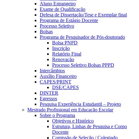
Aluno Estrangeiro
Exame de Qualificação
Defesa de Dissertação/Tese e Exemplar final
Programa de Estágio Docente
Processo Seletivo
Bolsas
Programa de Pesquisador de Pós-doutorado
Bolsa PNPD
Inscrição
Relatório Final
Renovação
Processo Seletivo Bolsas PPPD
Intercâmbios
Auxílio Financeiro
CAPES/PRINT
DSE/CAPES
DINTER
Egressos
Pesquisa Experiência Estudantil – Projeto
Mestrado Profissional em Educação Escolar
Sobre o Programa
Objetivos e Histórico
Estrutura, Linhas de Pesquisa e Corpo
Docente
Comissão de Seleção / Colegiado