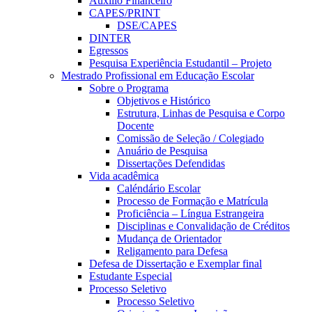
Auxílio Financeiro
CAPES/PRINT
DSE/CAPES
DINTER
Egressos
Pesquisa Experiência Estudantil – Projeto
Mestrado Profissional em Educação Escolar
Sobre o Programa
Objetivos e Histórico
Estrutura, Linhas de Pesquisa e Corpo
Docente
Comissão de Seleção / Colegiado
Anuário de Pesquisa
Dissertações Defendidas
Vida acadêmica
Caléndário Escolar
Processo de Formação e Matrícula
Proficiência – Língua Estrangeira
Disciplinas e Convalidação de Créditos
Mudança de Orientador
Religamento para Defesa
Defesa de Dissertação e Exemplar final
Estudante Especial
Processo Seletivo
Processo Seletivo