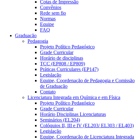
Cotas de Impressão
Convênios
Rede sem fio
Normas
Equipe
FAQ
Graduação
Pedagogia
Projeto Político Pedagógico
Grade Curricular
Horário de disciplinas
TCC (EP808 / EP809)
Práticas Curriculares (EP147)
Legislação
Equipe, Coordenação de Pedagogia e Comissão
de Graduação
Contato
Licenciatura Integrada em Química e em Física
Projeto Político Pedagógico
Grade Curricular
Horário Disciplinas Licenciaturas
Seminários (EL204)
Colóquios II, III e IV (EL203/ EL303 / EL403)
Legislação
Equipe, Coordenação de Licenciatura Integrada