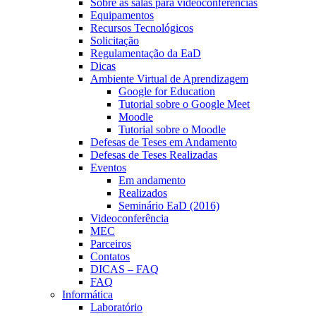
Sobre as salas para videoconferências
Equipamentos
Recursos Tecnológicos
Solicitação
Regulamentação da EaD
Dicas
Ambiente Virtual de Aprendizagem
Google for Education
Tutorial sobre o Google Meet
Moodle
Tutorial sobre o Moodle
Defesas de Teses em Andamento
Defesas de Teses Realizadas
Eventos
Em andamento
Realizados
Seminário EaD (2016)
Videoconferência
MEC
Parceiros
Contatos
DICAS – FAQ
FAQ
Informática
Laboratório