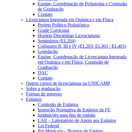
Equipe, Coordenação de Pedagogia e Comissão
de Graduação
Contato
Licenciatura Integrada em Química e em Física
Projeto Político Pedagógico
Grade Curricular
Horário Disciplinas Licenciaturas
Seminários (EL204)
Colóquios II, III e IV (EL203/ EL303 / EL403)
Legislação
Equipe, Coordenação de Licenciatura Integrada
em Química e em Física, Comissão de
Graduação
DAC
Contato
Outros cursos de licenciaturas na UNICAMP
Sobre a graduação
Formas de ingresso
Estágios
Comissão de Estágios
Instrução Normativa de Estágios da FE
Instituições para fins de estágio
LAE – Laboratório de Apoio aos Estágios
Lei Federal
Pré Matrícula – Projetos de Estágio