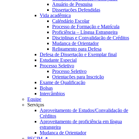
Anuário de Pesquisa
Dissertações Defendidas
Vida acadêmica
Caléndário Escolar
Processo de Formação e Matrícula
Proficiência – Língua Estrangeira
Disciplinas e Convalidação de Créditos
Mudança de Orientador
Religamento para Defesa
Defesa de Dissertação e Exemplar final
Estudante Especial
Processo Seletivo
Processo Seletivo
Orientações para Inscrição
Exame de Qualificação
Bolsas
Intercâmbios
Equipe
Serviços
Aproveitamento de Estudos/Convalidação de
Créditos
Aproveitamento de proficiência em língua
estrangeira
Mudança de Orientador
PECIM ↗