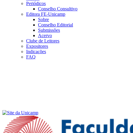
Periódicos
Conselho Consultivo
Editora FE-Unicamp
Sobre
Conselho Editorial
Submissões
Acervo
Clube de Leitores
Expositores
Indicações
FAQ
Menu