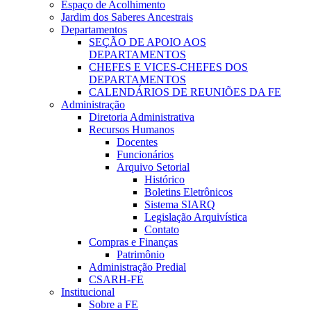
Espaço de Acolhimento
Jardim dos Saberes Ancestrais
Departamentos
SEÇÃO DE APOIO AOS
DEPARTAMENTOS
CHEFES E VICES-CHEFES DOS
DEPARTAMENTOS
CALENDÁRIOS DE REUNIÕES DA FE
Administração
Diretoria Administrativa
Recursos Humanos
Docentes
Funcionários
Arquivo Setorial
Histórico
Boletins Eletrônicos
Sistema SIARQ
Legislação Arquivística
Contato
Compras e Finanças
Patrimônio
Administração Predial
CSARH-FE
Institucional
Sobre a FE