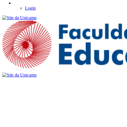
Login