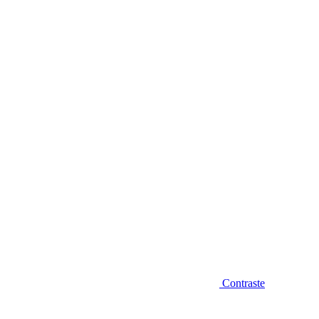
Diminuir fonte
Contraste