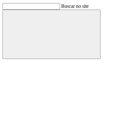
Buscar no site
Buscar
Link para o Facebook
Link para o Linkedin