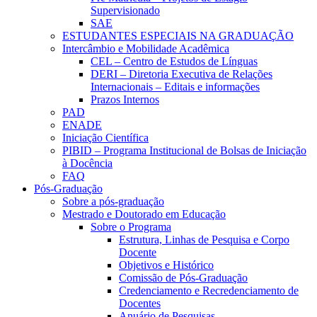
Supervisionado
SAE
ESTUDANTES ESPECIAIS NA GRADUAÇÃO
Intercâmbio e Mobilidade Acadêmica
CEL – Centro de Estudos de Línguas
DERI – Diretoria Executiva de Relações
Internacionais – Editais e informações
Prazos Internos
PAD
ENADE
Iniciação Científica
PIBID – Programa Institucional de Bolsas de Iniciação
à Docência
FAQ
Pós-Graduação
Sobre a pós-graduação
Mestrado e Doutorado em Educação
Sobre o Programa
Estrutura, Linhas de Pesquisa e Corpo
Docente
Objetivos e Histórico
Comissão de Pós-Graduação
Credenciamento e Recredenciamento de
Docentes
Anuário de Pesquisas