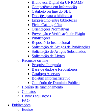
Biblioteca Digital da UNICAMP
Competência em Informação
Catálogo on-line do SBU
Doações para a biblioteca
Empréstimo entre bibliotecas
Ficha Catalográfica
Orientações Normativas
Prevenção e Verificação de Plágio
Publicações
Repositório Institucional
Solicitação de Artigos de Publicações
Solicitação de Artigos Subsidiados
Solicitação de Livros
Recursos on-line
Pesquisa Integrada
Base de dados e Repositórios
Catálogo Acervus
Boletim Informafricativo
Contéudo de Domínio Público
Horário de funcionamento
Contatos
Últimas aquisições
FAQ
Publicações
Equipe