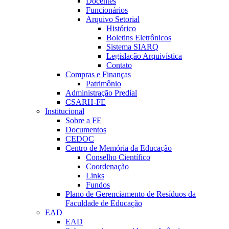
Docentes
Funcionários
Arquivo Setorial
Histórico
Boletins Eletrônicos
Sistema SIARQ
Legislação Arquivística
Contato
Compras e Finanças
Patrimônio
Administração Predial
CSARH-FE
Institucional
Sobre a FE
Documentos
CEDOC
Centro de Memória da Educação
Conselho Científico
Coordenação
Links
Fundos
Plano de Gerenciamento de Resíduos da
Faculdade de Educação
EAD
EAD