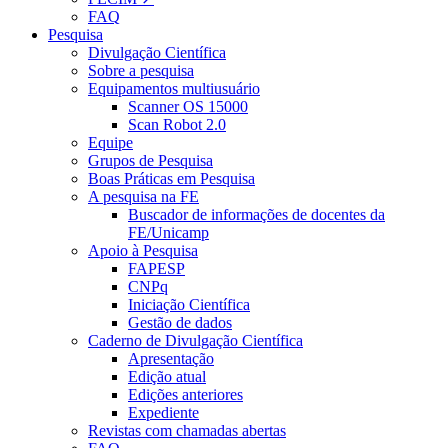
FAQ
Pesquisa
Divulgação Científica
Sobre a pesquisa
Equipamentos multiusuário
Scanner OS 15000
Scan Robot 2.0
Equipe
Grupos de Pesquisa
Boas Práticas em Pesquisa
A pesquisa na FE
Buscador de informações de docentes da
FE/Unicamp
Apoio à Pesquisa
FAPESP
CNPq
Iniciação Científica
Gestão de dados
Caderno de Divulgação Científica
Apresentação
Edição atual
Edições anteriores
Expediente
Revistas com chamadas abertas