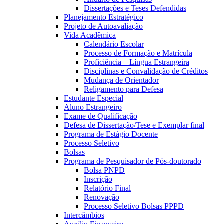
Dissertações e Teses Defendidas
Planejamento Estratégico
Projeto de Autoavaliação
Vida Acadêmica
Calendário Escolar
Processo de Formação e Matrícula
Proficiência – Língua Estrangeira
Disciplinas e Convalidação de Créditos
Mudança de Orientador
Religamento para Defesa
Estudante Especial
Aluno Estrangeiro
Exame de Qualificação
Defesa de Dissertação/Tese e Exemplar final
Programa de Estágio Docente
Processo Seletivo
Bolsas
Programa de Pesquisador de Pós-doutorado
Bolsa PNPD
Inscrição
Relatório Final
Renovação
Processo Seletivo Bolsas PPPD
Intercâmbios