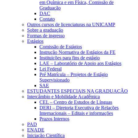
em Química e em Física, Comissão de
Graduação
DAC
Contato
Outros cursos de licenciaturas na UNICAMP
Sobre a graduação
Formas de ingresso
Estágios
Comissão de Estágios
Instrução Normativa de Estágios da FE
Instituições para fins de estágio
LAE – Laboratório de Apoio aos Estágios
Lei Federal
Pré Matrícula – Projetos de Estágio
Supervisionado
SAE
ESTUDANTES ESPECIAIS NA GRADUAÇÃO
Intercâmbio e Mobilidade Acadêmica
CEL – Centro de Estudos de Línguas
DERI – Diretoria Executiva de Relações
Internacionais – Editais e informações
Prazos Internos
PAD
ENADE
Iniciação Científica