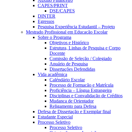
Auxílio Financeiro
CAPES/PRINT
DSE/CAPES
DINTER
Egressos
Pesquisa Experiência Estudantil – Projeto
Mestrado Profissional em Educação Escolar
Sobre o Programa
Objetivos e Histórico
Estrutura, Linhas de Pesquisa e Corpo
Docente
Comissão de Seleção / Colegiado
Anuário de Pesquisa
Dissertações Defendidas
Vida acadêmica
Caléndário Escolar
Processo de Formação e Matrícula
Proficiência – Língua Estrangeira
Disciplinas e Convalidação de Créditos
Mudança de Orientador
Religamento para Defesa
Defesa de Dissertação e Exemplar final
Estudante Especial
Processo Seletivo
Processo Seletivo