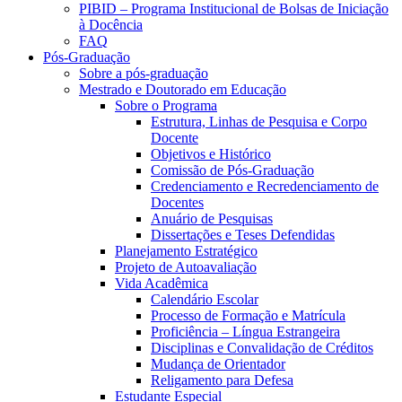
PIBID – Programa Institucional de Bolsas de Iniciação
à Docência
FAQ
Pós-Graduação
Sobre a pós-graduação
Mestrado e Doutorado em Educação
Sobre o Programa
Estrutura, Linhas de Pesquisa e Corpo
Docente
Objetivos e Histórico
Comissão de Pós-Graduação
Credenciamento e Recredenciamento de
Docentes
Anuário de Pesquisas
Dissertações e Teses Defendidas
Planejamento Estratégico
Projeto de Autoavaliação
Vida Acadêmica
Calendário Escolar
Processo de Formação e Matrícula
Proficiência – Língua Estrangeira
Disciplinas e Convalidação de Créditos
Mudança de Orientador
Religamento para Defesa
Estudante Especial