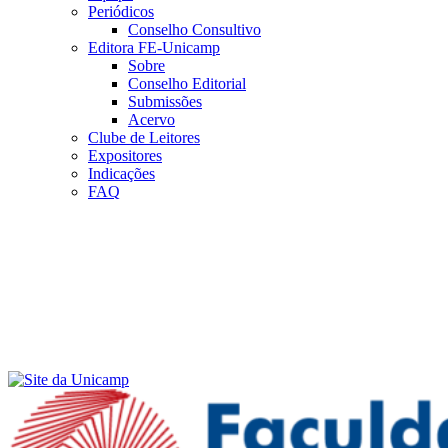
Periódicos
Conselho Consultivo
Editora FE-Unicamp
Sobre
Conselho Editorial
Submissões
Acervo
Clube de Leitores
Expositores
Indicações
FAQ
Menu