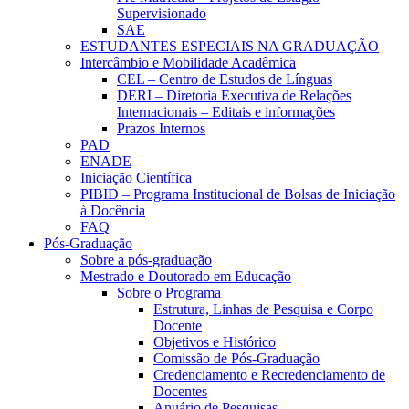
Supervisionado
SAE
ESTUDANTES ESPECIAIS NA GRADUAÇÃO
Intercâmbio e Mobilidade Acadêmica
CEL – Centro de Estudos de Línguas
DERI – Diretoria Executiva de Relações
Internacionais – Editais e informações
Prazos Internos
PAD
ENADE
Iniciação Científica
PIBID – Programa Institucional de Bolsas de Iniciação
à Docência
FAQ
Pós-Graduação
Sobre a pós-graduação
Mestrado e Doutorado em Educação
Sobre o Programa
Estrutura, Linhas de Pesquisa e Corpo
Docente
Objetivos e Histórico
Comissão de Pós-Graduação
Credenciamento e Recredenciamento de
Docentes
Anuário de Pesquisas