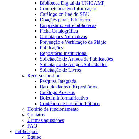
Biblioteca Digital da UNICAMP
Competência em Informação
Catálogo on-line do SBU
Doações para a biblioteca
Empréstimo entre bibliotecas
Ficha Catalográfica
Orientações Normativas
Prevenção e Verificação de Plágio
Publicações
Repositório Institucional
Solicitação de Artigos de Publicações
Solicitação de Artigos Subsidiados
Solicitação de Livros
Recursos on-line
Pesquisa Integrada
Base de dados e Repositórios
Catálogo Acervus
Boletim Informafricativo
Contéudo de Domínio Público
Horário de funcionamento
Contatos
Últimas aquisições
FAQ
Publicações
Equipe