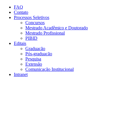
Conteúdo principal
Menu principal
Rodapé
FAQ
Contato
Processos Seletivos
Concursos
Mestrado Acadêmico e Doutorado
Mestrado Profissional
PIBID
Editais
Graduação
Pós-graduação
Pesquisa
Extensão
Comunicação Institucional
Intranet
Aumentar fonte
Diminuir fonte