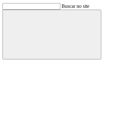
Buscar no site
Buscar
Link para o Facebook
Link para o Linkedin