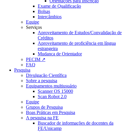
Orientações para Inscrição
Exame de Qualificação
Bolsas
Intercâmbios
Equipe
Serviços
Aproveitamento de Estudos/Convalidação de
Créditos
Aproveitamento de proficiência em língua
estrangeira
Mudança de Orientador
PECIM ↗
FAQ
Pesquisa
Divulgação Científica
Sobre a pesquisa
Equipamentos multiusuário
Scanner OS 15000
Scan Robot 2.0
Equipe
Grupos de Pesquisa
Boas Práticas em Pesquisa
A pesquisa na FE
Buscador de informações de docentes da
FE/Unicamp