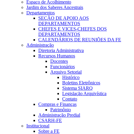
Espaço de Acolhimento
Jardim dos Saberes Ancestrais
Departamentos
SEÇÃO DE APOIO AOS
DEPARTAMENTOS
CHEFES E VICES-CHEFES DOS
DEPARTAMENTOS
CALENDÁRIOS DE REUNIÕES DA FE
Administração
Diretoria Administrativa
Recursos Humanos
Docentes
Funcionários
Arquivo Setorial
Histórico
Boletins Eletrônicos
Sistema SIARQ
Legislação Arquivística
Contato
Compras e Finanças
Patrimônio
Administração Predial
CSARH-FE
Institucional
Sobre a FE