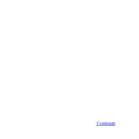
Diminuir fonte
Contraste