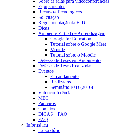
Sobre as salas para videoconferências
Equipamentos
Recursos Tecnológicos
Solicitação
Regulamentação da EaD
Dicas
Ambiente Virtual de Aprendizagem
Google for Education
Tutorial sobre o Google Meet
Moodle
Tutorial sobre o Moodle
Defesas de Teses em Andamento
Defesas de Teses Realizadas
Eventos
Em andamento
Realizados
Seminário EaD (2016)
Videoconferência
MEC
Parceiros
Contatos
DICAS – FAQ
FAQ
Informática
Laboratório