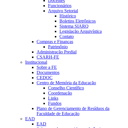
Docentes
Funcionários
Arquivo Setorial
Histórico
Boletins Eletrônicos
Sistema SIARQ
Legislação Arquivística
Contato
Compras e Finanças
Patrimônio
Administração Predial
CSARH-FE
Institucional
Sobre a FE
Documentos
CEDOC
Centro de Memória da Educação
Conselho Científico
Coordenação
Links
Fundos
Plano de Gerenciamento de Resíduos da
Faculdade de Educação
EAD
EAD