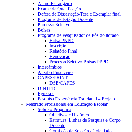
Aluno Estrangeiro
Exame de Qualificação
Defesa de Dissertação/Tese e Exemplar final
Programa de Estágio Docente
Processo Seletivo
Bolsas
Programa de Pesquisador de Pós-doutorado
Bolsa PNPD
Inscrição
Relatório Final
Renovação
Processo Seletivo Bolsas PPPD
Intercâmbios
Auxílio Financeiro
CAPES/PRINT
DSE/CAPES
DINTER
Egressos
Pesquisa Experiência Estudantil – Projeto
Mestrado Profissional em Educação Escolar
Sobre o Programa
Objetivos e Histórico
Estrutura, Linhas de Pesquisa e Corpo
Docente
Comissão de Seleção / Colegiado