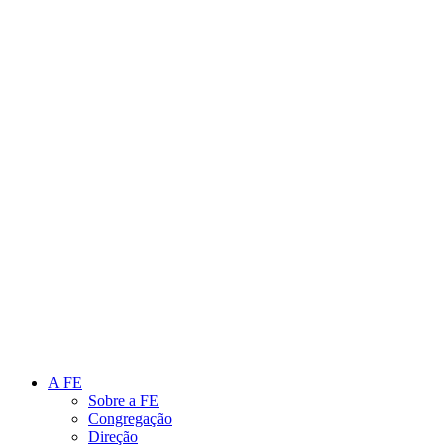
Link para o Instagram
Link para o Youtube
A FE
Sobre a FE
Congregação
Direção