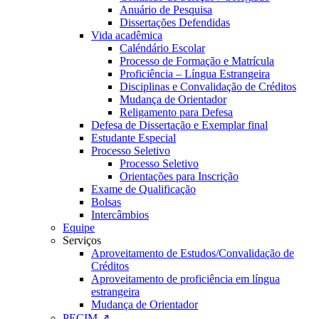
Anuário de Pesquisa
Dissertações Defendidas
Vida acadêmica
Caléndário Escolar
Processo de Formação e Matrícula
Proficiência – Língua Estrangeira
Disciplinas e Convalidação de Créditos
Mudança de Orientador
Religamento para Defesa
Defesa de Dissertação e Exemplar final
Estudante Especial
Processo Seletivo
Processo Seletivo
Orientações para Inscrição
Exame de Qualificação
Bolsas
Intercâmbios
Equipe
Serviços
Aproveitamento de Estudos/Convalidação de
Créditos
Aproveitamento de proficiência em língua
estrangeira
Mudança de Orientador
PECIM ↗