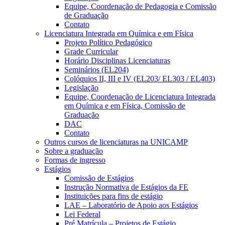
Equipe, Coordenação de Pedagogia e Comissão
de Graduação
Contato
Licenciatura Integrada em Química e em Física
Projeto Político Pedagógico
Grade Curricular
Horário Disciplinas Licenciaturas
Seminários (EL204)
Colóquios II, III e IV (EL203/ EL303 / EL403)
Legislação
Equipe, Coordenação de Licenciatura Integrada
em Química e em Física, Comissão de
Graduação
DAC
Contato
Outros cursos de licenciaturas na UNICAMP
Sobre a graduação
Formas de ingresso
Estágios
Comissão de Estágios
Instrução Normativa de Estágios da FE
Instituições para fins de estágio
LAE – Laboratório de Apoio aos Estágios
Lei Federal
Pré Matrícula – Projetos de Estágio