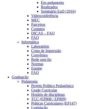
Em andamento
Realizados
Seminário EaD (2016)
Videoconferência
MEC
Parceiros
Contatos
DICAS – FAQ
FAQ
Informática
Laboratório
Cotas de Impressão
Convênios
Rede sem fio
Normas
Equipe
FAQ
Graduação
Pedagogia
Projeto Político Pedagógico
Grade Curricular
Horário de disciplinas
TCC (EP808 / EP809)
Práticas Curriculares (EP147)
Legislação