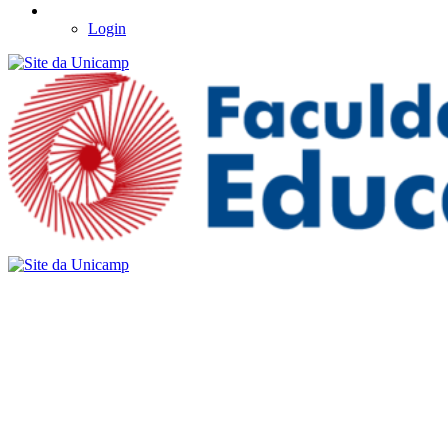
Login