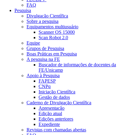
FAQ
Pesquisa
Divulgação Científica
Sobre a pesquisa
Equipamentos multiusuário
Scanner OS 15000
Scan Robot 2.0
Equipe
Grupos de Pesquisa
Boas Práticas em Pesquisa
A pesquisa na FE
Buscador de informações de docentes da
FE/Unicamp
Apoio à Pesquisa
FAPESP
CNPq
Iniciação Científica
Gestão de dados
Caderno de Divulgação Científica
Apresentação
Edição atual
Edições anteriores
Expediente
Revistas com chamadas abertas