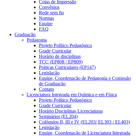
Cotas de Impressão
Convênios
Rede sem fio
Normas
Equipe
FAQ
Graduação
Pedagogia
Projeto Político Pedagógico
Grade Curricular
Horário de disciplinas
TCC (EP808 / EP809)
Práticas Curriculares (EP147)
Legislação
Equipe, Coordenação de Pedagogia e Comissão
de Graduação
Contato
Licenciatura Integrada em Química e em Física
Projeto Político Pedagógico
Grade Curricular
Horário Disciplinas Licenciaturas
Seminários (EL204)
Colóquios II, III e IV (EL203/ EL303 / EL403)
Legislação
Equipe, Coordenação de Licenciatura Integrada