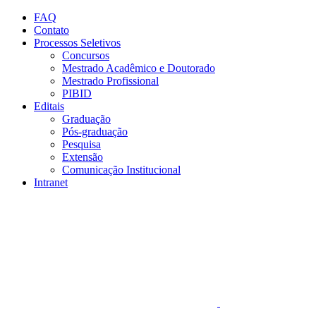
Conteúdo principal
Menu principal
Rodapé
FAQ
Contato
Processos Seletivos
Concursos
Mestrado Acadêmico e Doutorado
Mestrado Profissional
PIBID
Editais
Graduação
Pós-graduação
Pesquisa
Extensão
Comunicação Institucional
Intranet
Aumentar fonte