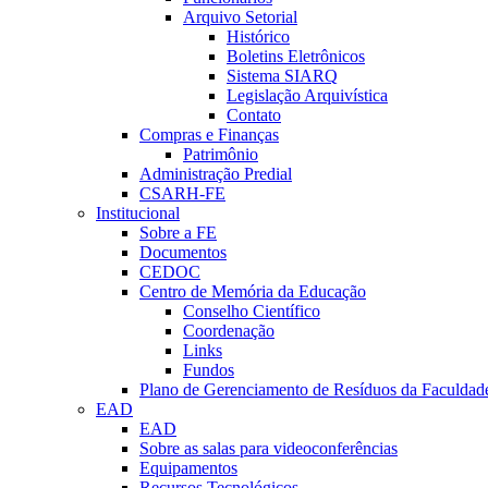
Arquivo Setorial
Histórico
Boletins Eletrônicos
Sistema SIARQ
Legislação Arquivística
Contato
Compras e Finanças
Patrimônio
Administração Predial
CSARH-FE
Institucional
Sobre a FE
Documentos
CEDOC
Centro de Memória da Educação
Conselho Científico
Coordenação
Links
Fundos
Plano de Gerenciamento de Resíduos da Faculdad
EAD
EAD
Sobre as salas para videoconferências
Equipamentos
Recursos Tecnológicos