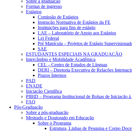
Sobre a graduação
Formas de ingresso
Estágios
Comissão de Estágios
Instrução Normativa de Estágios da FE
Instituições para fins de estágio
LAE – Laboratório de Apoio aos Estágios
Lei Federal
Pré Matrícula – Projetos de Estágio Supervisionad
SAE
ESTUDANTES ESPECIAIS NA GRADUAÇÃO
Intercâmbio e Mobilidade Acadêmica
CEL – Centro de Estudos de Línguas
DERI – Diretoria Executiva de Relações Internacio
Prazos Internos
PAD
ENADE
Iniciação Científica
PIBID – Programa Institucional de Bolsas de Iniciação 
FAQ
Pós-Graduação
Sobre a pós-graduação
Mestrado e Doutorado em Educação
Sobre o Programa
Estrutura, Linhas de Pesquisa e Corpo Doce