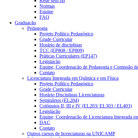
Rede sem fio
Normas
Equipe
FAQ
Graduação
Pedagogia
Projeto Político Pedagógico
Grade Curricular
Horário de disciplinas
TCC (EP808 / EP809)
Práticas Curriculares (EP147)
Legislação
Equipe, Coordenação de Pedagogia e Comissão d
Contato
Licenciatura Integrada em Química e em Física
Projeto Político Pedagógico
Grade Curricular
Horário Disciplinas Licenciaturas
Seminários (EL204)
Colóquios II, III e IV (EL203/ EL303 / EL403)
Legislação
Equipe, Coordenação de Licenciatura Integrada e
DAC
Contato
Outros cursos de licenciaturas na UNICAMP