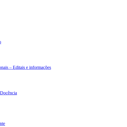
o
nais – Editais e informações
à Docência
nte