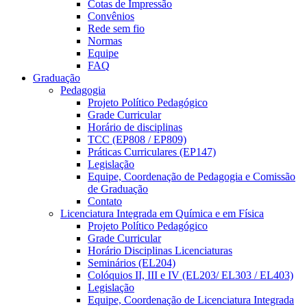
Cotas de Impressão
Convênios
Rede sem fio
Normas
Equipe
FAQ
Graduação
Pedagogia
Projeto Político Pedagógico
Grade Curricular
Horário de disciplinas
TCC (EP808 / EP809)
Práticas Curriculares (EP147)
Legislação
Equipe, Coordenação de Pedagogia e Comissão
de Graduação
Contato
Licenciatura Integrada em Química e em Física
Projeto Político Pedagógico
Grade Curricular
Horário Disciplinas Licenciaturas
Seminários (EL204)
Colóquios II, III e IV (EL203/ EL303 / EL403)
Legislação
Equipe, Coordenação de Licenciatura Integrada