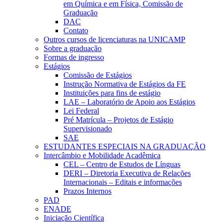
em Química e em Física, Comissão de
Graduação
DAC
Contato
Outros cursos de licenciaturas na UNICAMP
Sobre a graduação
Formas de ingresso
Estágios
Comissão de Estágios
Instrução Normativa de Estágios da FE
Instituições para fins de estágio
LAE – Laboratório de Apoio aos Estágios
Lei Federal
Pré Matrícula – Projetos de Estágio
Supervisionado
SAE
ESTUDANTES ESPECIAIS NA GRADUAÇÃO
Intercâmbio e Mobilidade Acadêmica
CEL – Centro de Estudos de Línguas
DERI – Diretoria Executiva de Relações
Internacionais – Editais e informações
Prazos Internos
PAD
ENADE
Iniciação Científica