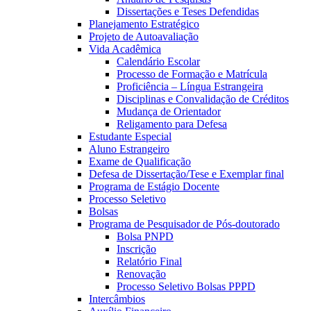
Dissertações e Teses Defendidas
Planejamento Estratégico
Projeto de Autoavaliação
Vida Acadêmica
Calendário Escolar
Processo de Formação e Matrícula
Proficiência – Língua Estrangeira
Disciplinas e Convalidação de Créditos
Mudança de Orientador
Religamento para Defesa
Estudante Especial
Aluno Estrangeiro
Exame de Qualificação
Defesa de Dissertação/Tese e Exemplar final
Programa de Estágio Docente
Processo Seletivo
Bolsas
Programa de Pesquisador de Pós-doutorado
Bolsa PNPD
Inscrição
Relatório Final
Renovação
Processo Seletivo Bolsas PPPD
Intercâmbios