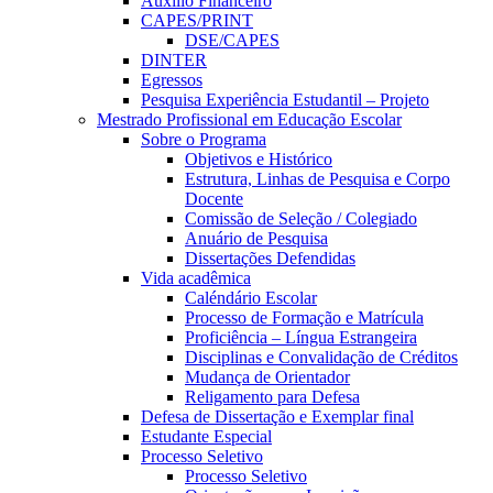
Auxílio Financeiro
CAPES/PRINT
DSE/CAPES
DINTER
Egressos
Pesquisa Experiência Estudantil – Projeto
Mestrado Profissional em Educação Escolar
Sobre o Programa
Objetivos e Histórico
Estrutura, Linhas de Pesquisa e Corpo
Docente
Comissão de Seleção / Colegiado
Anuário de Pesquisa
Dissertações Defendidas
Vida acadêmica
Caléndário Escolar
Processo de Formação e Matrícula
Proficiência – Língua Estrangeira
Disciplinas e Convalidação de Créditos
Mudança de Orientador
Religamento para Defesa
Defesa de Dissertação e Exemplar final
Estudante Especial
Processo Seletivo
Processo Seletivo