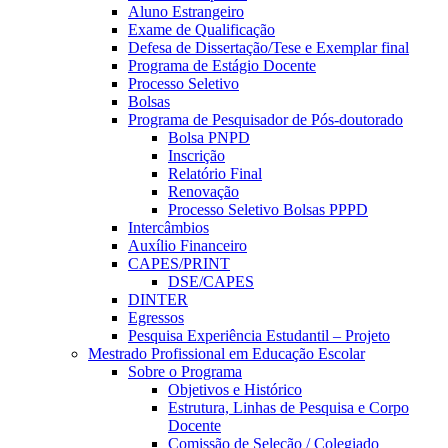
Aluno Estrangeiro
Exame de Qualificação
Defesa de Dissertação/Tese e Exemplar final
Programa de Estágio Docente
Processo Seletivo
Bolsas
Programa de Pesquisador de Pós-doutorado
Bolsa PNPD
Inscrição
Relatório Final
Renovação
Processo Seletivo Bolsas PPPD
Intercâmbios
Auxílio Financeiro
CAPES/PRINT
DSE/CAPES
DINTER
Egressos
Pesquisa Experiência Estudantil – Projeto
Mestrado Profissional em Educação Escolar
Sobre o Programa
Objetivos e Histórico
Estrutura, Linhas de Pesquisa e Corpo
Docente
Comissão de Seleção / Colegiado