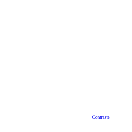
Diminuir fonte
Contraste