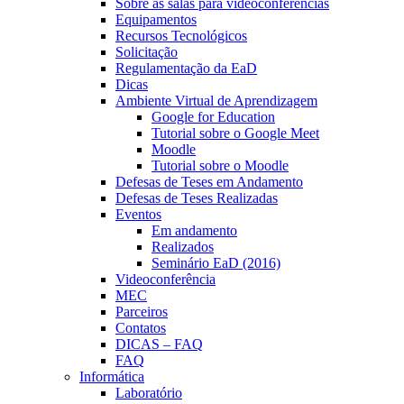
Sobre as salas para videoconferências
Equipamentos
Recursos Tecnológicos
Solicitação
Regulamentação da EaD
Dicas
Ambiente Virtual de Aprendizagem
Google for Education
Tutorial sobre o Google Meet
Moodle
Tutorial sobre o Moodle
Defesas de Teses em Andamento
Defesas de Teses Realizadas
Eventos
Em andamento
Realizados
Seminário EaD (2016)
Videoconferência
MEC
Parceiros
Contatos
DICAS – FAQ
FAQ
Informática
Laboratório