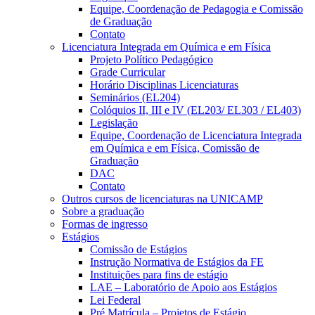
Equipe, Coordenação de Pedagogia e Comissão
de Graduação
Contato
Licenciatura Integrada em Química e em Física
Projeto Político Pedagógico
Grade Curricular
Horário Disciplinas Licenciaturas
Seminários (EL204)
Colóquios II, III e IV (EL203/ EL303 / EL403)
Legislação
Equipe, Coordenação de Licenciatura Integrada
em Química e em Física, Comissão de
Graduação
DAC
Contato
Outros cursos de licenciaturas na UNICAMP
Sobre a graduação
Formas de ingresso
Estágios
Comissão de Estágios
Instrução Normativa de Estágios da FE
Instituições para fins de estágio
LAE – Laboratório de Apoio aos Estágios
Lei Federal
Pré Matrícula – Projetos de Estágio