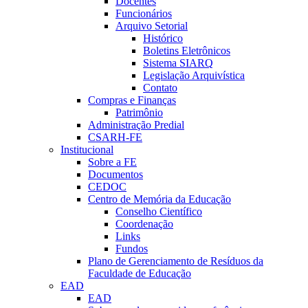
Docentes
Funcionários
Arquivo Setorial
Histórico
Boletins Eletrônicos
Sistema SIARQ
Legislação Arquivística
Contato
Compras e Finanças
Patrimônio
Administração Predial
CSARH-FE
Institucional
Sobre a FE
Documentos
CEDOC
Centro de Memória da Educação
Conselho Científico
Coordenação
Links
Fundos
Plano de Gerenciamento de Resíduos da
Faculdade de Educação
EAD
EAD