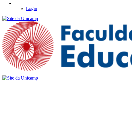
Login