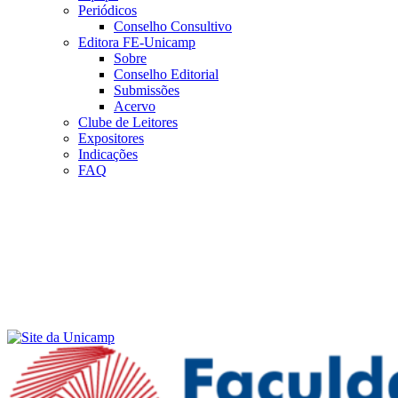
Periódicos
Conselho Consultivo
Editora FE-Unicamp
Sobre
Conselho Editorial
Submissões
Acervo
Clube de Leitores
Expositores
Indicações
FAQ
Menu