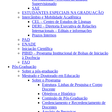
Supervisionado
SAE
ESTUDANTES ESPECIAIS NA GRADUAÇÃO
Intercâmbio e Mobilidade Acadêmica
CEL – Centro de Estudos de Línguas
DERI – Diretoria Executiva de Relações
Internacionais – Editais e informações
Prazos Internos
PAD
ENADE
Iniciação Científica
PIBID – Programa Institucional de Bolsas de Iniciação
à Docência
FAQ
Pós-Graduação
Sobre a pós-graduação
Mestrado e Doutorado em Educação
Sobre o Programa
Estrutura, Linhas de Pesquisa e Corpo
Docente
Objetivos e Histórico
Comissão de Pós-Graduação
Credenciamento e Recredenciamento de
Docentes
Anuário de Pesquisas