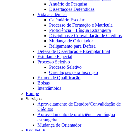
Anuário de Pesquisa
Dissertações Defendidas
Vida acadêmica
Caléndário Escolar
Processo de Formação e Matrícula
Proficiência – Língua Estrangeira
Disciplinas e Convalidação de Créditos
Mudança de Orientador
Religamento para Defesa
Defesa de Dissertação e Exemplar final
Estudante Especial
Processo Seletivo
Processo Seletivo
Orientações para Inscrição
Exame de Qualificação
Bolsas
Intercâmbios
Equipe
Serviços
Aproveitamento de Estudos/Convalidação de
Créditos
Aproveitamento de proficiência em língua
estrangeira
Mudança de Orientador
PECIM ↗