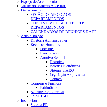
Espaço de Acolhimento
Jardim dos Saberes Ancestrais
Departamentos
SEÇÃO DE APOIO AOS
DEPARTAMENTOS
CHEFES E VICES-CHEFES DOS
DEPARTAMENTOS
CALENDÁRIOS DE REUNIÕES DA FE
Administração
Diretoria Administrativa
Recursos Humanos
Docentes
Funcionários
Arquivo Setorial
Histórico
Boletins Eletrônicos
Sistema SIARQ
Legislação Arquivística
Contato
Compras e Finanças
Patrimônio
Administração Predial
CSARH-FE
Institucional
Sobre a FE