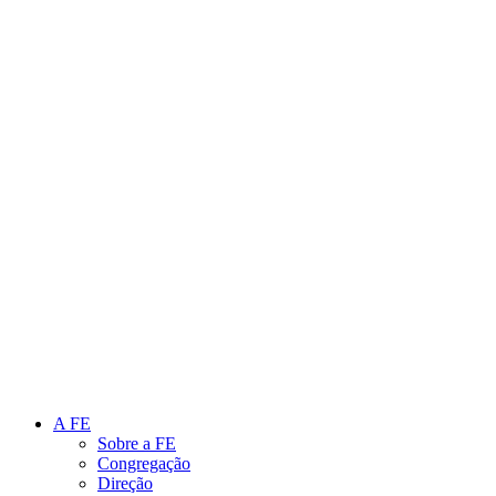
Link para o Instagram
Link para o Youtube
A FE
Sobre a FE
Congregação
Direção