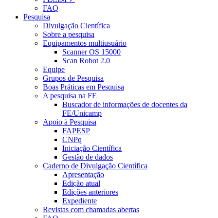
FAQ
Pesquisa
Divulgação Científica
Sobre a pesquisa
Equipamentos multiusuário
Scanner OS 15000
Scan Robot 2.0
Equipe
Grupos de Pesquisa
Boas Práticas em Pesquisa
A pesquisa na FE
Buscador de informações de docentes da
FE/Unicamp
Apoio à Pesquisa
FAPESP
CNPq
Iniciação Científica
Gestão de dados
Caderno de Divulgação Científica
Apresentação
Edição atual
Edições anteriores
Expediente
Revistas com chamadas abertas