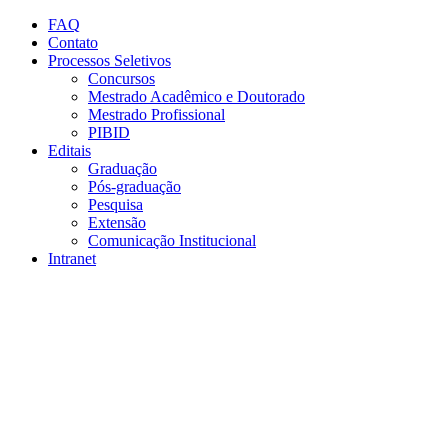
Conteúdo principal
Menu principal
Rodapé
FAQ
Contato
Processos Seletivos
Concursos
Mestrado Acadêmico e Doutorado
Mestrado Profissional
PIBID
Editais
Graduação
Pós-graduação
Pesquisa
Extensão
Comunicação Institucional
Intranet
Aumentar fonte
Diminuir fonte