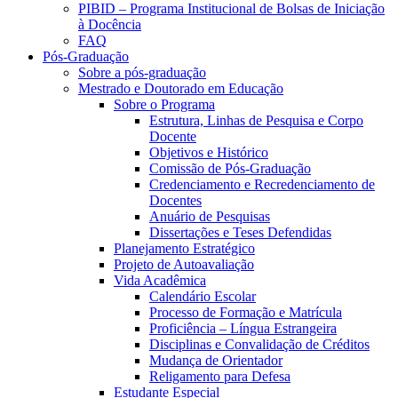
PIBID – Programa Institucional de Bolsas de Iniciação
à Docência
FAQ
Pós-Graduação
Sobre a pós-graduação
Mestrado e Doutorado em Educação
Sobre o Programa
Estrutura, Linhas de Pesquisa e Corpo
Docente
Objetivos e Histórico
Comissão de Pós-Graduação
Credenciamento e Recredenciamento de
Docentes
Anuário de Pesquisas
Dissertações e Teses Defendidas
Planejamento Estratégico
Projeto de Autoavaliação
Vida Acadêmica
Calendário Escolar
Processo de Formação e Matrícula
Proficiência – Língua Estrangeira
Disciplinas e Convalidação de Créditos
Mudança de Orientador
Religamento para Defesa
Estudante Especial