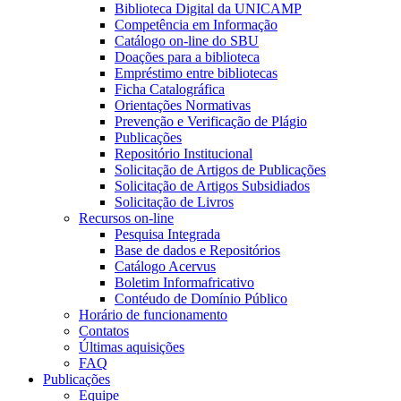
Biblioteca Digital da UNICAMP
Competência em Informação
Catálogo on-line do SBU
Doações para a biblioteca
Empréstimo entre bibliotecas
Ficha Catalográfica
Orientações Normativas
Prevenção e Verificação de Plágio
Publicações
Repositório Institucional
Solicitação de Artigos de Publicações
Solicitação de Artigos Subsidiados
Solicitação de Livros
Recursos on-line
Pesquisa Integrada
Base de dados e Repositórios
Catálogo Acervus
Boletim Informafricativo
Contéudo de Domínio Público
Horário de funcionamento
Contatos
Últimas aquisições
FAQ
Publicações
Equipe