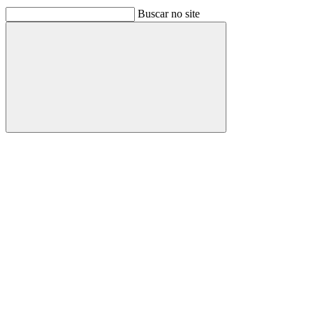
Buscar no site
Buscar
Link para o Facebook
Link para o Linkedin