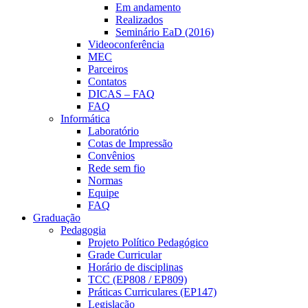
Em andamento
Realizados
Seminário EaD (2016)
Videoconferência
MEC
Parceiros
Contatos
DICAS – FAQ
FAQ
Informática
Laboratório
Cotas de Impressão
Convênios
Rede sem fio
Normas
Equipe
FAQ
Graduação
Pedagogia
Projeto Político Pedagógico
Grade Curricular
Horário de disciplinas
TCC (EP808 / EP809)
Práticas Curriculares (EP147)
Legislação