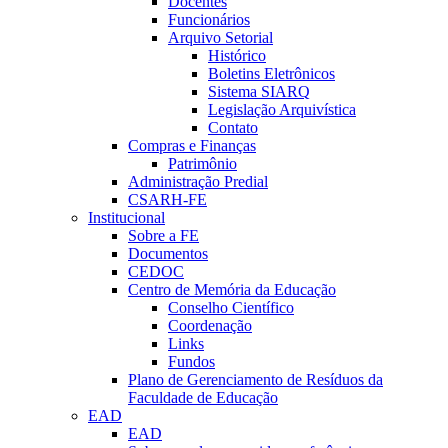
Docentes
Funcionários
Arquivo Setorial
Histórico
Boletins Eletrônicos
Sistema SIARQ
Legislação Arquivística
Contato
Compras e Finanças
Patrimônio
Administração Predial
CSARH-FE
Institucional
Sobre a FE
Documentos
CEDOC
Centro de Memória da Educação
Conselho Científico
Coordenação
Links
Fundos
Plano de Gerenciamento de Resíduos da
Faculdade de Educação
EAD
EAD