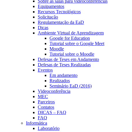
Sobre as salas para videoconferências
Equipamentos
Recursos Tecnológicos
Solicitação
Regulamentação da EaD
Dicas
Ambiente Virtual de Aprendizagem
Google for Education
Tutorial sobre o Google Meet
Moodle
Tutorial sobre o Moodle
Defesas de Teses em Andamento
Defesas de Teses Realizadas
Eventos
Em andamento
Realizados
Seminário EaD (2016)
Videoconferência
MEC
Parceiros
Contatos
DICAS – FAQ
FAQ
Informática
Laboratório