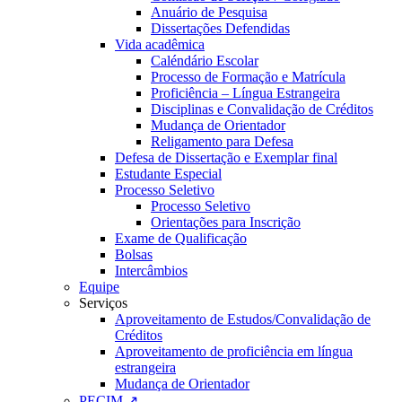
Anuário de Pesquisa
Dissertações Defendidas
Vida acadêmica
Caléndário Escolar
Processo de Formação e Matrícula
Proficiência – Língua Estrangeira
Disciplinas e Convalidação de Créditos
Mudança de Orientador
Religamento para Defesa
Defesa de Dissertação e Exemplar final
Estudante Especial
Processo Seletivo
Processo Seletivo
Orientações para Inscrição
Exame de Qualificação
Bolsas
Intercâmbios
Equipe
Serviços
Aproveitamento de Estudos/Convalidação de
Créditos
Aproveitamento de proficiência em língua
estrangeira
Mudança de Orientador
PECIM ↗