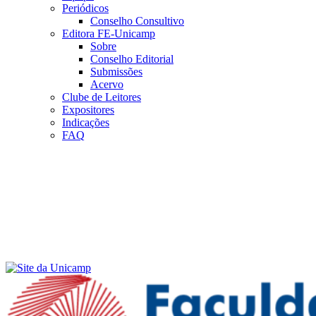
Periódicos
Conselho Consultivo
Editora FE-Unicamp
Sobre
Conselho Editorial
Submissões
Acervo
Clube de Leitores
Expositores
Indicações
FAQ
Menu