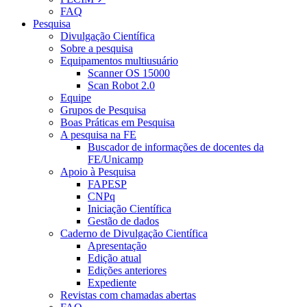
FAQ
Pesquisa
Divulgação Científica
Sobre a pesquisa
Equipamentos multiusuário
Scanner OS 15000
Scan Robot 2.0
Equipe
Grupos de Pesquisa
Boas Práticas em Pesquisa
A pesquisa na FE
Buscador de informações de docentes da
FE/Unicamp
Apoio à Pesquisa
FAPESP
CNPq
Iniciação Científica
Gestão de dados
Caderno de Divulgação Científica
Apresentação
Edição atual
Edições anteriores
Expediente
Revistas com chamadas abertas