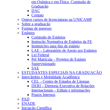
em Química e em Física, Comissão de
Graduação
DAC
Contato
Outros cursos de licenciaturas na UNICAMP
Sobre a graduação
Formas de ingresso
Estágios
Comissão de Estágios
Instrução Normativa de Estágios da FE
Instituições para fins de estágio
LAE – Laboratório de Apoio aos Estágios
Lei Federal
Pré Matrícula – Projetos de Estágio
Supervisionado
SAE
ESTUDANTES ESPECIAIS NA GRADUAÇÃO
Intercâmbio e Mobilidade Acadêmica
CEL – Centro de Estudos de Línguas
DERI – Diretoria Executiva de Relações
Internacionais – Editais e informações
Prazos Internos
PAD
ENADE
Iniciação Científica