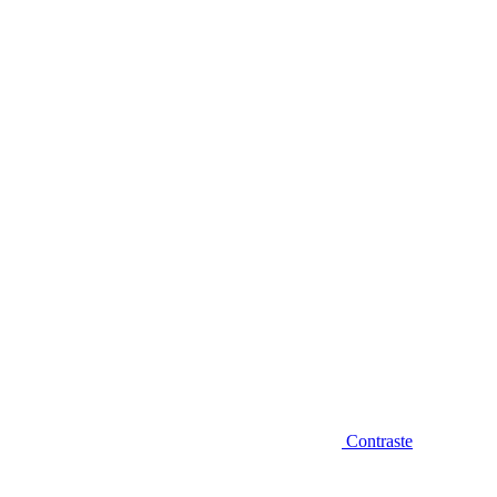
Diminuir fonte
Contraste