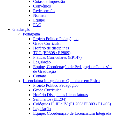
Cotas de Impressão
Convênios
Rede sem fio
Normas
Equipe
FAQ
Graduação
Pedagogia
Projeto Político Pedagógico
Grade Curricular
Horário de disciplinas
TCC (EP808 / EP809)
Práticas Curriculares (EP147)
Legislação
Equipe, Coordenação de Pedagogia e Comissão
de Graduação
Contato
Licenciatura Integrada em Química e em Física
Projeto Político Pedagógico
Grade Curricular
Horário Disciplinas Licenciaturas
Seminários (EL204)
Colóquios II, III e IV (EL203/ EL303 / EL403)
Legislação
Equipe, Coordenação de Licenciatura Integrada