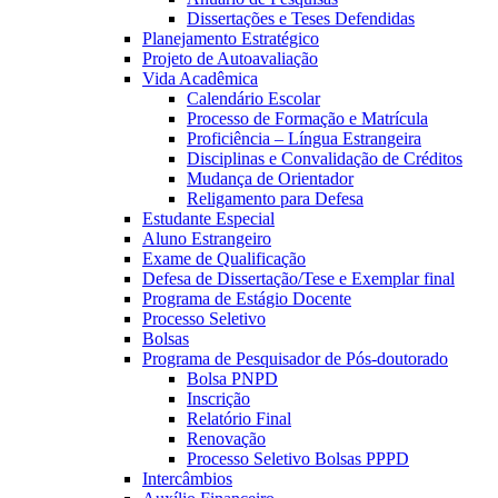
Dissertações e Teses Defendidas
Planejamento Estratégico
Projeto de Autoavaliação
Vida Acadêmica
Calendário Escolar
Processo de Formação e Matrícula
Proficiência – Língua Estrangeira
Disciplinas e Convalidação de Créditos
Mudança de Orientador
Religamento para Defesa
Estudante Especial
Aluno Estrangeiro
Exame de Qualificação
Defesa de Dissertação/Tese e Exemplar final
Programa de Estágio Docente
Processo Seletivo
Bolsas
Programa de Pesquisador de Pós-doutorado
Bolsa PNPD
Inscrição
Relatório Final
Renovação
Processo Seletivo Bolsas PPPD
Intercâmbios