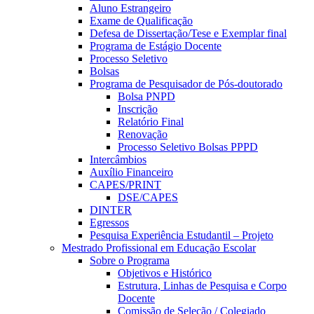
Aluno Estrangeiro
Exame de Qualificação
Defesa de Dissertação/Tese e Exemplar final
Programa de Estágio Docente
Processo Seletivo
Bolsas
Programa de Pesquisador de Pós-doutorado
Bolsa PNPD
Inscrição
Relatório Final
Renovação
Processo Seletivo Bolsas PPPD
Intercâmbios
Auxílio Financeiro
CAPES/PRINT
DSE/CAPES
DINTER
Egressos
Pesquisa Experiência Estudantil – Projeto
Mestrado Profissional em Educação Escolar
Sobre o Programa
Objetivos e Histórico
Estrutura, Linhas de Pesquisa e Corpo
Docente
Comissão de Seleção / Colegiado