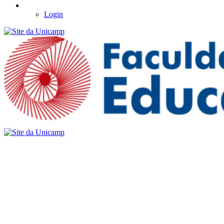
Login