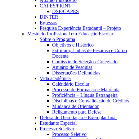
Auxílio Financeiro
CAPES/PRINT
DSE/CAPES
DINTER
Egressos
Pesquisa Experiência Estudantil – Projeto
Mestrado Profissional em Educação Escolar
Sobre o Programa
Objetivos e Histórico
Estrutura, Linhas de Pesquisa e Corpo
Docente
Comissão de Seleção / Colegiado
Anuário de Pesquisa
Dissertações Defendidas
Vida acadêmica
Caléndário Escolar
Processo de Formação e Matrícula
Proficiência – Língua Estrangeira
Disciplinas e Convalidação de Créditos
Mudança de Orientador
Religamento para Defesa
Defesa de Dissertação e Exemplar final
Estudante Especial
Processo Seletivo
Processo Seletivo