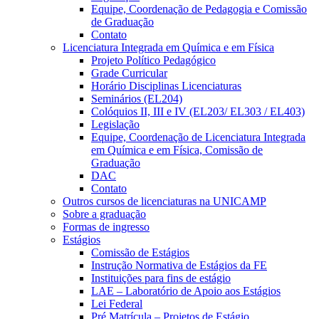
Equipe, Coordenação de Pedagogia e Comissão
de Graduação
Contato
Licenciatura Integrada em Química e em Física
Projeto Político Pedagógico
Grade Curricular
Horário Disciplinas Licenciaturas
Seminários (EL204)
Colóquios II, III e IV (EL203/ EL303 / EL403)
Legislação
Equipe, Coordenação de Licenciatura Integrada
em Química e em Física, Comissão de
Graduação
DAC
Contato
Outros cursos de licenciaturas na UNICAMP
Sobre a graduação
Formas de ingresso
Estágios
Comissão de Estágios
Instrução Normativa de Estágios da FE
Instituições para fins de estágio
LAE – Laboratório de Apoio aos Estágios
Lei Federal
Pré Matrícula – Projetos de Estágio