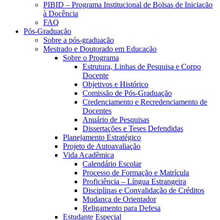
PIBID – Programa Institucional de Bolsas de Iniciação
à Docência
FAQ
Pós-Graduação
Sobre a pós-graduação
Mestrado e Doutorado em Educação
Sobre o Programa
Estrutura, Linhas de Pesquisa e Corpo
Docente
Objetivos e Histórico
Comissão de Pós-Graduação
Credenciamento e Recredenciamento de
Docentes
Anuário de Pesquisas
Dissertações e Teses Defendidas
Planejamento Estratégico
Projeto de Autoavaliação
Vida Acadêmica
Calendário Escolar
Processo de Formação e Matrícula
Proficiência – Língua Estrangeira
Disciplinas e Convalidação de Créditos
Mudança de Orientador
Religamento para Defesa
Estudante Especial