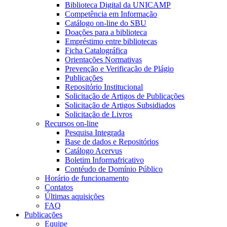
Biblioteca Digital da UNICAMP
Competência em Informação
Catálogo on-line do SBU
Doações para a biblioteca
Empréstimo entre bibliotecas
Ficha Catalográfica
Orientações Normativas
Prevenção e Verificação de Plágio
Publicações
Repositório Institucional
Solicitação de Artigos de Publicações
Solicitação de Artigos Subsidiados
Solicitação de Livros
Recursos on-line
Pesquisa Integrada
Base de dados e Repositórios
Catálogo Acervus
Boletim Informafricativo
Contéudo de Domínio Público
Horário de funcionamento
Contatos
Últimas aquisições
FAQ
Publicações
Equipe