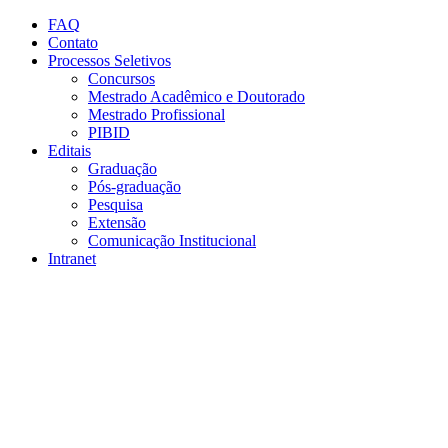
Conteúdo principal
Menu principal
Rodapé
FAQ
Contato
Processos Seletivos
Concursos
Mestrado Acadêmico e Doutorado
Mestrado Profissional
PIBID
Editais
Graduação
Pós-graduação
Pesquisa
Extensão
Comunicação Institucional
Intranet
Aumentar fonte
Diminuir fonte