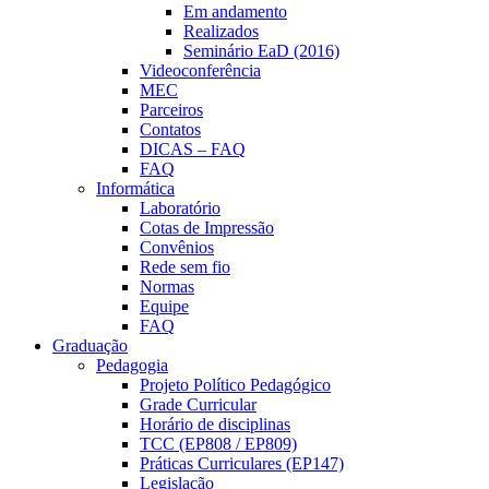
Em andamento
Realizados
Seminário EaD (2016)
Videoconferência
MEC
Parceiros
Contatos
DICAS – FAQ
FAQ
Informática
Laboratório
Cotas de Impressão
Convênios
Rede sem fio
Normas
Equipe
FAQ
Graduação
Pedagogia
Projeto Político Pedagógico
Grade Curricular
Horário de disciplinas
TCC (EP808 / EP809)
Práticas Curriculares (EP147)
Legislação