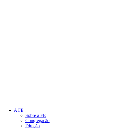
Link para o Instagram
Link para o Youtube
A FE
Sobre a FE
Congregação
Direção