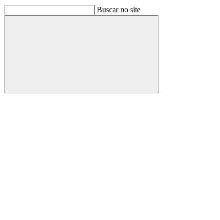
Buscar no site
Buscar
Link para o Facebook
Link para o Linkedin