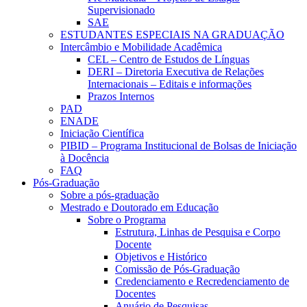
Supervisionado
SAE
ESTUDANTES ESPECIAIS NA GRADUAÇÃO
Intercâmbio e Mobilidade Acadêmica
CEL – Centro de Estudos de Línguas
DERI – Diretoria Executiva de Relações
Internacionais – Editais e informações
Prazos Internos
PAD
ENADE
Iniciação Científica
PIBID – Programa Institucional de Bolsas de Iniciação
à Docência
FAQ
Pós-Graduação
Sobre a pós-graduação
Mestrado e Doutorado em Educação
Sobre o Programa
Estrutura, Linhas de Pesquisa e Corpo
Docente
Objetivos e Histórico
Comissão de Pós-Graduação
Credenciamento e Recredenciamento de
Docentes
Anuário de Pesquisas