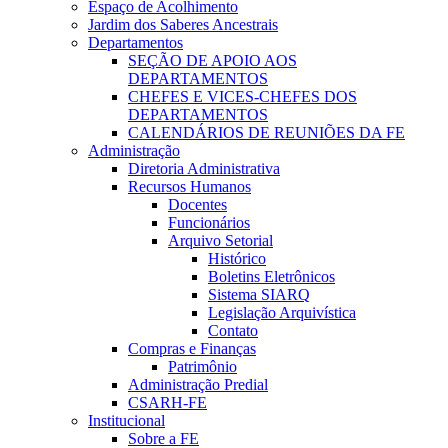
Espaço de Acolhimento
Jardim dos Saberes Ancestrais
Departamentos
SEÇÃO DE APOIO AOS
DEPARTAMENTOS
CHEFES E VICES-CHEFES DOS
DEPARTAMENTOS
CALENDÁRIOS DE REUNIÕES DA FE
Administração
Diretoria Administrativa
Recursos Humanos
Docentes
Funcionários
Arquivo Setorial
Histórico
Boletins Eletrônicos
Sistema SIARQ
Legislação Arquivística
Contato
Compras e Finanças
Patrimônio
Administração Predial
CSARH-FE
Institucional
Sobre a FE