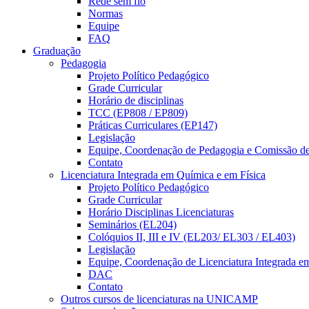
Rede sem fio
Normas
Equipe
FAQ
Graduação
Pedagogia
Projeto Político Pedagógico
Grade Curricular
Horário de disciplinas
TCC (EP808 / EP809)
Práticas Curriculares (EP147)
Legislação
Equipe, Coordenação de Pedagogia e Comissão d
Contato
Licenciatura Integrada em Química e em Física
Projeto Político Pedagógico
Grade Curricular
Horário Disciplinas Licenciaturas
Seminários (EL204)
Colóquios II, III e IV (EL203/ EL303 / EL403)
Legislação
Equipe, Coordenação de Licenciatura Integrada e
DAC
Contato
Outros cursos de licenciaturas na UNICAMP