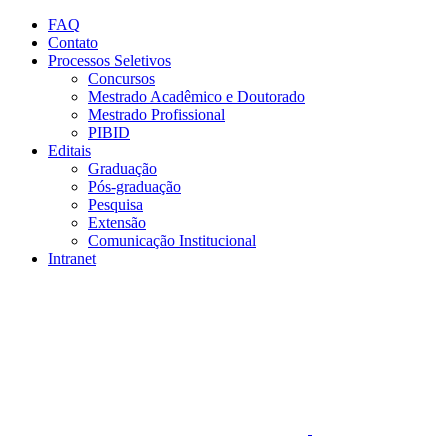
Conteúdo principal
Menu principal
Rodapé
FAQ
Contato
Processos Seletivos
Concursos
Mestrado Acadêmico e Doutorado
Mestrado Profissional
PIBID
Editais
Graduação
Pós-graduação
Pesquisa
Extensão
Comunicação Institucional
Intranet
Aumentar fonte