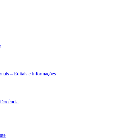
o
nais – Editais e informações
à Docência
nte