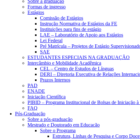
Sobre a graduação
Formas de ingresso
Estágios
Comissão de Estágios
Instrução Normativa de Estágios da FE
Instituições para fins de estágio
LAE – Laboratório de Apoio aos Estágios
Lei Federal
Pré Matrícula – Projetos de Estágio Supervisionad
SAE
ESTUDANTES ESPECIAIS NA GRADUAÇÃO
Intercâmbio e Mobilidade Acadêmica
CEL – Centro de Estudos de Línguas
DERI – Diretoria Executiva de Relações Internacio
Prazos Internos
PAD
ENADE
Iniciação Científica
PIBID – Programa Institucional de Bolsas de Iniciação 
FAQ
Pós-Graduação
Sobre a pós-graduação
Mestrado e Doutorado em Educação
Sobre o Programa
Estrutura, Linhas de Pesquisa e Corpo Doce