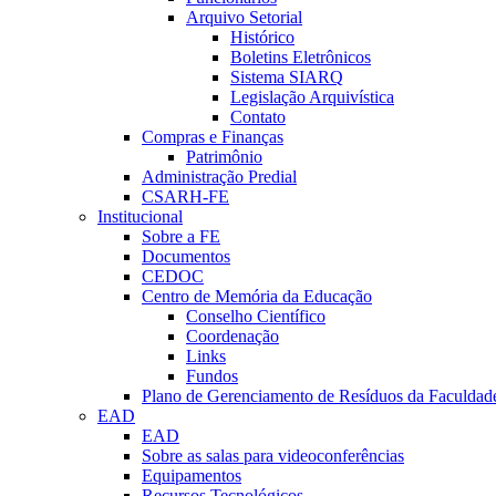
Arquivo Setorial
Histórico
Boletins Eletrônicos
Sistema SIARQ
Legislação Arquivística
Contato
Compras e Finanças
Patrimônio
Administração Predial
CSARH-FE
Institucional
Sobre a FE
Documentos
CEDOC
Centro de Memória da Educação
Conselho Científico
Coordenação
Links
Fundos
Plano de Gerenciamento de Resíduos da Faculdad
EAD
EAD
Sobre as salas para videoconferências
Equipamentos
Recursos Tecnológicos