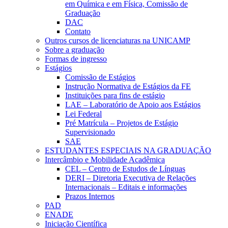
em Química e em Física, Comissão de
Graduação
DAC
Contato
Outros cursos de licenciaturas na UNICAMP
Sobre a graduação
Formas de ingresso
Estágios
Comissão de Estágios
Instrução Normativa de Estágios da FE
Instituições para fins de estágio
LAE – Laboratório de Apoio aos Estágios
Lei Federal
Pré Matrícula – Projetos de Estágio
Supervisionado
SAE
ESTUDANTES ESPECIAIS NA GRADUAÇÃO
Intercâmbio e Mobilidade Acadêmica
CEL – Centro de Estudos de Línguas
DERI – Diretoria Executiva de Relações
Internacionais – Editais e informações
Prazos Internos
PAD
ENADE
Iniciação Científica