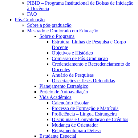
PIBID – Programa Institucional de Bolsas de Iniciação
à Docência
FAQ
Pós-Graduação
Sobre a pós-graduação
Mestrado e Doutorado em Educação
Sobre o Programa
Estrutura, Linhas de Pesquisa e Corpo
Docente
Objetivos e Histórico
Comissão de Pós-Graduação
Credenciamento e Recredenciamento de
Docentes
Anuário de Pesquisas
Dissertações e Teses Defendidas
Planejamento Estratégico
Projeto de Autoavaliação
Vida Acadêmica
Calendário Escolar
Processo de Formação e Matrícula
Proficiência – Língua Estrangeira
Disciplinas e Convalidação de Créditos
Mudança de Orientador
Religamento para Defesa
Estudante Especial