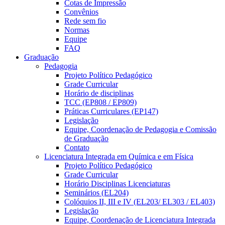
Cotas de Impressão
Convênios
Rede sem fio
Normas
Equipe
FAQ
Graduação
Pedagogia
Projeto Político Pedagógico
Grade Curricular
Horário de disciplinas
TCC (EP808 / EP809)
Práticas Curriculares (EP147)
Legislação
Equipe, Coordenação de Pedagogia e Comissão
de Graduação
Contato
Licenciatura Integrada em Química e em Física
Projeto Político Pedagógico
Grade Curricular
Horário Disciplinas Licenciaturas
Seminários (EL204)
Colóquios II, III e IV (EL203/ EL303 / EL403)
Legislação
Equipe, Coordenação de Licenciatura Integrada