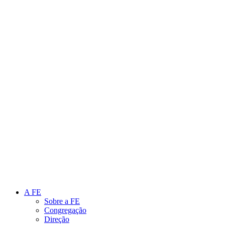
Link para o Instagram
Link para o Youtube
A FE
Sobre a FE
Congregação
Direção