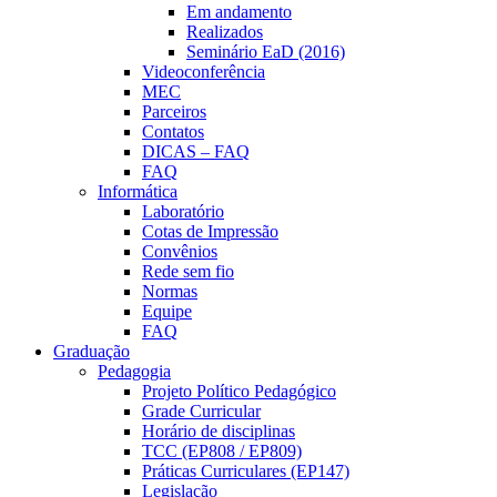
Em andamento
Realizados
Seminário EaD (2016)
Videoconferência
MEC
Parceiros
Contatos
DICAS – FAQ
FAQ
Informática
Laboratório
Cotas de Impressão
Convênios
Rede sem fio
Normas
Equipe
FAQ
Graduação
Pedagogia
Projeto Político Pedagógico
Grade Curricular
Horário de disciplinas
TCC (EP808 / EP809)
Práticas Curriculares (EP147)
Legislação