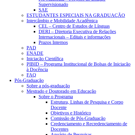
Supervisionado
SAE
ESTUDANTES ESPECIAIS NA GRADUAÇÃO
Intercâmbio e Mobilidade Acadêmica
CEL – Centro de Estudos de Línguas
DERI – Diretoria Executiva de Relações
Internacionais – Editais e informações
Prazos Internos
PAD
ENADE
Iniciação Científica
PIBID – Programa Institucional de Bolsas de Iniciação
à Docência
FAQ
Pós-Graduação
Sobre a pós-graduação
Mestrado e Doutorado em Educação
Sobre o Programa
Estrutura, Linhas de Pesquisa e Corpo
Docente
Objetivos e Histórico
Comissão de Pós-Graduação
Credenciamento e Recredenciamento de
Docentes
Anuário de Pesquisas