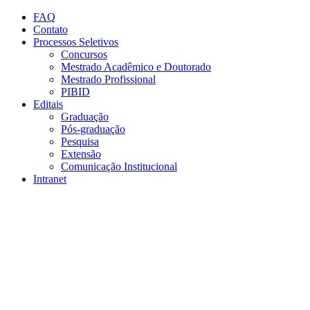
Conteúdo principal
Menu principal
Rodapé
FAQ
Contato
Processos Seletivos
Concursos
Mestrado Acadêmico e Doutorado
Mestrado Profissional
PIBID
Editais
Graduação
Pós-graduação
Pesquisa
Extensão
Comunicação Institucional
Intranet
Aumentar fonte
Diminuir fonte