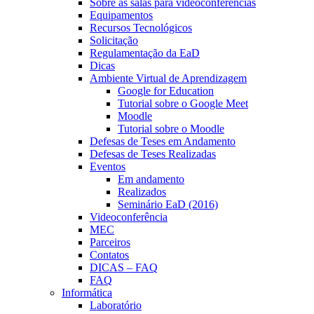
Sobre as salas para videoconferências
Equipamentos
Recursos Tecnológicos
Solicitação
Regulamentação da EaD
Dicas
Ambiente Virtual de Aprendizagem
Google for Education
Tutorial sobre o Google Meet
Moodle
Tutorial sobre o Moodle
Defesas de Teses em Andamento
Defesas de Teses Realizadas
Eventos
Em andamento
Realizados
Seminário EaD (2016)
Videoconferência
MEC
Parceiros
Contatos
DICAS – FAQ
FAQ
Informática
Laboratório