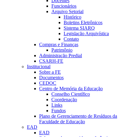
Docentes
Funcionários
Arquivo Setorial
Histórico
Boletins Eletrônicos
Sistema SIARQ
Legislação Arquivística
Contato
Compras e Finanças
Patrimônio
Administração Predial
CSARH-FE
Institucional
Sobre a FE
Documentos
CEDOC
Centro de Memória da Educação
Conselho Científico
Coordenação
Links
Fundos
Plano de Gerenciamento de Resíduos da
Faculdade de Educação
EAD
EAD