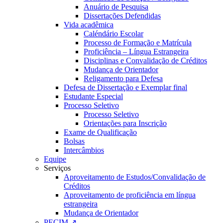
Anuário de Pesquisa
Dissertações Defendidas
Vida acadêmica
Caléndário Escolar
Processo de Formação e Matrícula
Proficiência – Língua Estrangeira
Disciplinas e Convalidação de Créditos
Mudança de Orientador
Religamento para Defesa
Defesa de Dissertação e Exemplar final
Estudante Especial
Processo Seletivo
Processo Seletivo
Orientações para Inscrição
Exame de Qualificação
Bolsas
Intercâmbios
Equipe
Serviços
Aproveitamento de Estudos/Convalidação de
Créditos
Aproveitamento de proficiência em língua
estrangeira
Mudança de Orientador
PECIM ↗