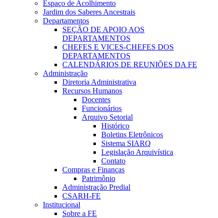
Espaço de Acolhimento
Jardim dos Saberes Ancestrais
Departamentos
SEÇÃO DE APOIO AOS
DEPARTAMENTOS
CHEFES E VICES-CHEFES DOS
DEPARTAMENTOS
CALENDÁRIOS DE REUNIÕES DA FE
Administração
Diretoria Administrativa
Recursos Humanos
Docentes
Funcionários
Arquivo Setorial
Histórico
Boletins Eletrônicos
Sistema SIARQ
Legislação Arquivística
Contato
Compras e Finanças
Patrimônio
Administração Predial
CSARH-FE
Institucional
Sobre a FE