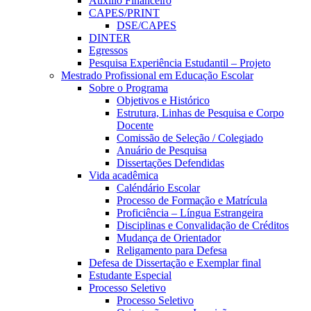
Auxílio Financeiro
CAPES/PRINT
DSE/CAPES
DINTER
Egressos
Pesquisa Experiência Estudantil – Projeto
Mestrado Profissional em Educação Escolar
Sobre o Programa
Objetivos e Histórico
Estrutura, Linhas de Pesquisa e Corpo
Docente
Comissão de Seleção / Colegiado
Anuário de Pesquisa
Dissertações Defendidas
Vida acadêmica
Caléndário Escolar
Processo de Formação e Matrícula
Proficiência – Língua Estrangeira
Disciplinas e Convalidação de Créditos
Mudança de Orientador
Religamento para Defesa
Defesa de Dissertação e Exemplar final
Estudante Especial
Processo Seletivo
Processo Seletivo