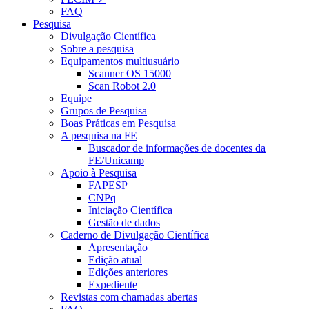
FAQ
Pesquisa
Divulgação Científica
Sobre a pesquisa
Equipamentos multiusuário
Scanner OS 15000
Scan Robot 2.0
Equipe
Grupos de Pesquisa
Boas Práticas em Pesquisa
A pesquisa na FE
Buscador de informações de docentes da
FE/Unicamp
Apoio à Pesquisa
FAPESP
CNPq
Iniciação Científica
Gestão de dados
Caderno de Divulgação Científica
Apresentação
Edição atual
Edições anteriores
Expediente
Revistas com chamadas abertas