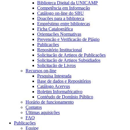
Biblioteca Digital da UNICAMP
Competência em Informação
Catálogo on-line do SBU
Doações para a biblioteca
Empréstimo entre bibliotecas
Ficha Catalográfica
Orientações Normativas
Prevenção e Verificação de Plágio
Publicações
Repositório Institucional
Solicitação de Artigos de Publicações
Solicitação de Artigos Subsidiados
Solicitação de Livros
Recursos on-line
Pesquisa Integrada
Base de dados e Repositórios
Catálogo Acervus
Boletim Informafricativo
Contéudo de Domínio Público
Horário de funcionamento
Contatos
Últimas aquisições
FAQ
Publicações
Equipe