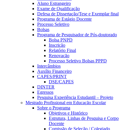
Aluno Estrangeiro
Exame de Qualificação
Defesa de Dissertação/Tese e Exemplar final
Programa de Estágio Docente
Processo Seletivo
Bolsas
Programa de Pesquisador de Pós-doutorado
Bolsa PNPD
Inscrição
Relatório Final
Renovação
Processo Seletivo Bolsas PPPD
Intercâmbios
Auxílio Financeiro
CAPES/PRINT
DSE/CAPES
DINTER
Egressos
Pesquisa Experiência Estudantil – Projeto
Mestrado Profissional em Educação Escolar
Sobre o Programa
Objetivos e Histórico
Estrutura, Linhas de Pesquisa e Corpo
Docente
Comissão de Seleção / Colegiado