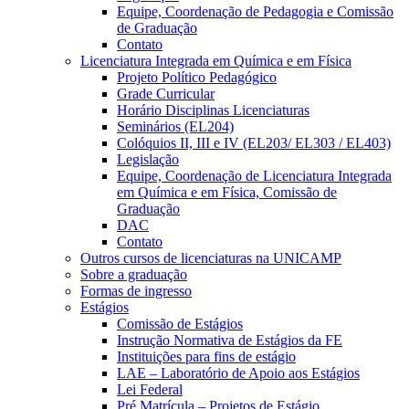
Equipe, Coordenação de Pedagogia e Comissão
de Graduação
Contato
Licenciatura Integrada em Química e em Física
Projeto Político Pedagógico
Grade Curricular
Horário Disciplinas Licenciaturas
Seminários (EL204)
Colóquios II, III e IV (EL203/ EL303 / EL403)
Legislação
Equipe, Coordenação de Licenciatura Integrada
em Química e em Física, Comissão de
Graduação
DAC
Contato
Outros cursos de licenciaturas na UNICAMP
Sobre a graduação
Formas de ingresso
Estágios
Comissão de Estágios
Instrução Normativa de Estágios da FE
Instituições para fins de estágio
LAE – Laboratório de Apoio aos Estágios
Lei Federal
Pré Matrícula – Projetos de Estágio