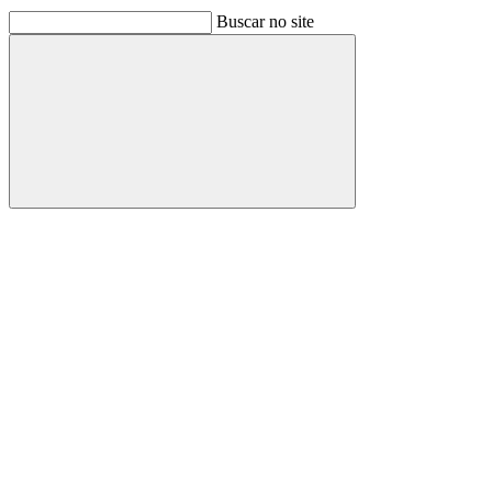
Buscar no site
Buscar
Link para o Facebook
Link para o Linkedin