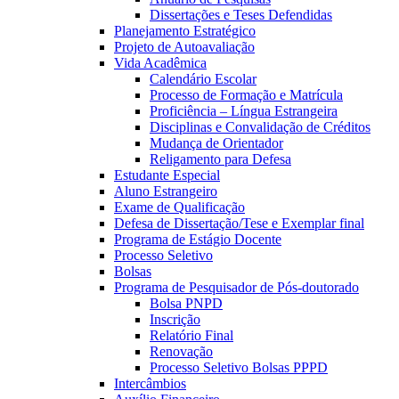
Dissertações e Teses Defendidas
Planejamento Estratégico
Projeto de Autoavaliação
Vida Acadêmica
Calendário Escolar
Processo de Formação e Matrícula
Proficiência – Língua Estrangeira
Disciplinas e Convalidação de Créditos
Mudança de Orientador
Religamento para Defesa
Estudante Especial
Aluno Estrangeiro
Exame de Qualificação
Defesa de Dissertação/Tese e Exemplar final
Programa de Estágio Docente
Processo Seletivo
Bolsas
Programa de Pesquisador de Pós-doutorado
Bolsa PNPD
Inscrição
Relatório Final
Renovação
Processo Seletivo Bolsas PPPD
Intercâmbios