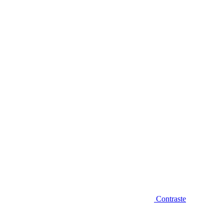
Diminuir fonte
Contraste