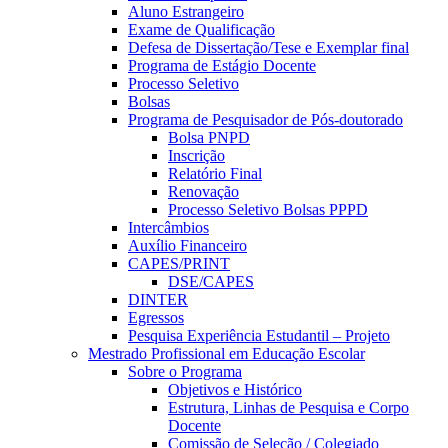
Aluno Estrangeiro
Exame de Qualificação
Defesa de Dissertação/Tese e Exemplar final
Programa de Estágio Docente
Processo Seletivo
Bolsas
Programa de Pesquisador de Pós-doutorado
Bolsa PNPD
Inscrição
Relatório Final
Renovação
Processo Seletivo Bolsas PPPD
Intercâmbios
Auxílio Financeiro
CAPES/PRINT
DSE/CAPES
DINTER
Egressos
Pesquisa Experiência Estudantil – Projeto
Mestrado Profissional em Educação Escolar
Sobre o Programa
Objetivos e Histórico
Estrutura, Linhas de Pesquisa e Corpo
Docente
Comissão de Seleção / Colegiado