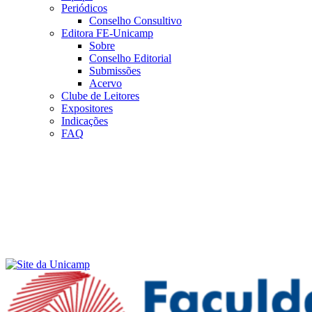
Periódicos
Conselho Consultivo
Editora FE-Unicamp
Sobre
Conselho Editorial
Submissões
Acervo
Clube de Leitores
Expositores
Indicações
FAQ
Menu