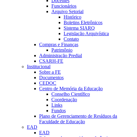
Docentes
Funcionários
Arquivo Setorial
Histórico
Boletins Eletrônicos
Sistema SIARQ
Legislação Arquivística
Contato
Compras e Finanças
Patrimônio
Administração Predial
CSARH-FE
Institucional
Sobre a FE
Documentos
CEDOC
Centro de Memória da Educação
Conselho Científico
Coordenação
Links
Fundos
Plano de Gerenciamento de Resíduos da
Faculdade de Educação
EAD
EAD