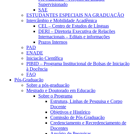
Supervisionado
SAE
ESTUDANTES ESPECIAIS NA GRADUAÇÃO
Intercâmbio e Mobilidade Acadêmica
CEL – Centro de Estudos de Línguas
DERI – Diretoria Executiva de Relações
Internacionais – Editais e informações
Prazos Internos
PAD
ENADE
Iniciação Científica
PIBID – Programa Institucional de Bolsas de Iniciação
à Docência
FAQ
Pós-Graduação
Sobre a pós-graduação
Mestrado e Doutorado em Educação
Sobre o Programa
Estrutura, Linhas de Pesquisa e Corpo
Docente
Objetivos e Histórico
Comissão de Pós-Graduação
Credenciamento e Recredenciamento de
Docentes
Anuário de Pesquisas