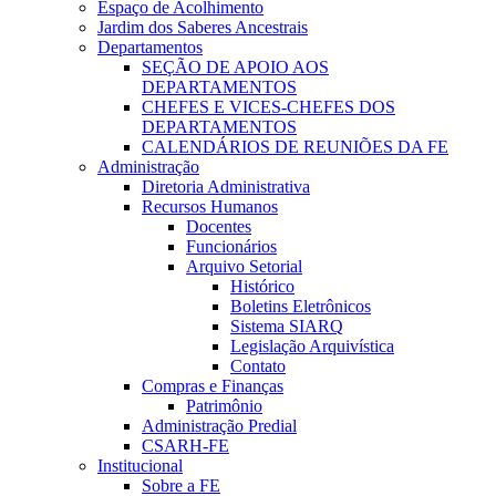
Espaço de Acolhimento
Jardim dos Saberes Ancestrais
Departamentos
SEÇÃO DE APOIO AOS
DEPARTAMENTOS
CHEFES E VICES-CHEFES DOS
DEPARTAMENTOS
CALENDÁRIOS DE REUNIÕES DA FE
Administração
Diretoria Administrativa
Recursos Humanos
Docentes
Funcionários
Arquivo Setorial
Histórico
Boletins Eletrônicos
Sistema SIARQ
Legislação Arquivística
Contato
Compras e Finanças
Patrimônio
Administração Predial
CSARH-FE
Institucional
Sobre a FE