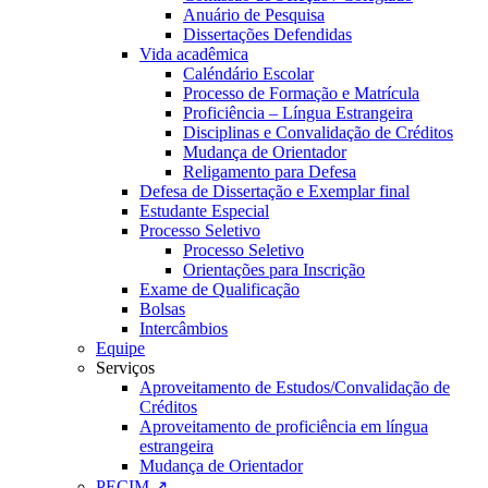
Anuário de Pesquisa
Dissertações Defendidas
Vida acadêmica
Caléndário Escolar
Processo de Formação e Matrícula
Proficiência – Língua Estrangeira
Disciplinas e Convalidação de Créditos
Mudança de Orientador
Religamento para Defesa
Defesa de Dissertação e Exemplar final
Estudante Especial
Processo Seletivo
Processo Seletivo
Orientações para Inscrição
Exame de Qualificação
Bolsas
Intercâmbios
Equipe
Serviços
Aproveitamento de Estudos/Convalidação de
Créditos
Aproveitamento de proficiência em língua
estrangeira
Mudança de Orientador
PECIM ↗