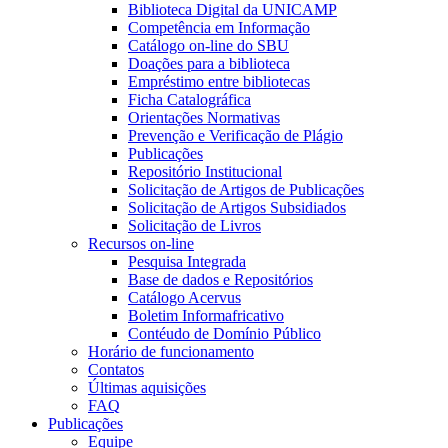
Biblioteca Digital da UNICAMP
Competência em Informação
Catálogo on-line do SBU
Doações para a biblioteca
Empréstimo entre bibliotecas
Ficha Catalográfica
Orientações Normativas
Prevenção e Verificação de Plágio
Publicações
Repositório Institucional
Solicitação de Artigos de Publicações
Solicitação de Artigos Subsidiados
Solicitação de Livros
Recursos on-line
Pesquisa Integrada
Base de dados e Repositórios
Catálogo Acervus
Boletim Informafricativo
Contéudo de Domínio Público
Horário de funcionamento
Contatos
Últimas aquisições
FAQ
Publicações
Equipe