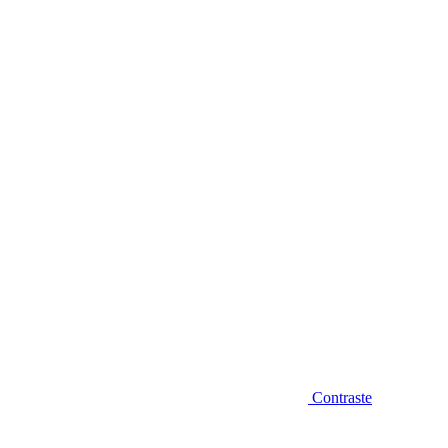
Diminuir fonte
Contraste