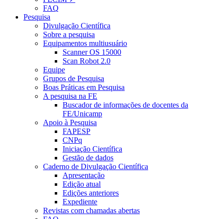
FAQ
Pesquisa
Divulgação Científica
Sobre a pesquisa
Equipamentos multiusuário
Scanner OS 15000
Scan Robot 2.0
Equipe
Grupos de Pesquisa
Boas Práticas em Pesquisa
A pesquisa na FE
Buscador de informações de docentes da
FE/Unicamp
Apoio à Pesquisa
FAPESP
CNPq
Iniciação Científica
Gestão de dados
Caderno de Divulgação Científica
Apresentação
Edição atual
Edições anteriores
Expediente
Revistas com chamadas abertas