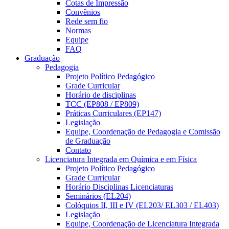
Cotas de Impressão
Convênios
Rede sem fio
Normas
Equipe
FAQ
Graduação
Pedagogia
Projeto Político Pedagógico
Grade Curricular
Horário de disciplinas
TCC (EP808 / EP809)
Práticas Curriculares (EP147)
Legislação
Equipe, Coordenação de Pedagogia e Comissão
de Graduação
Contato
Licenciatura Integrada em Química e em Física
Projeto Político Pedagógico
Grade Curricular
Horário Disciplinas Licenciaturas
Seminários (EL204)
Colóquios II, III e IV (EL203/ EL303 / EL403)
Legislação
Equipe, Coordenação de Licenciatura Integrada