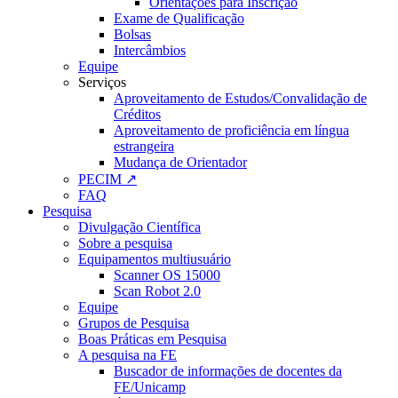
Orientações para Inscrição
Exame de Qualificação
Bolsas
Intercâmbios
Equipe
Serviços
Aproveitamento de Estudos/Convalidação de
Créditos
Aproveitamento de proficiência em língua
estrangeira
Mudança de Orientador
PECIM ↗
FAQ
Pesquisa
Divulgação Científica
Sobre a pesquisa
Equipamentos multiusuário
Scanner OS 15000
Scan Robot 2.0
Equipe
Grupos de Pesquisa
Boas Práticas em Pesquisa
A pesquisa na FE
Buscador de informações de docentes da
FE/Unicamp