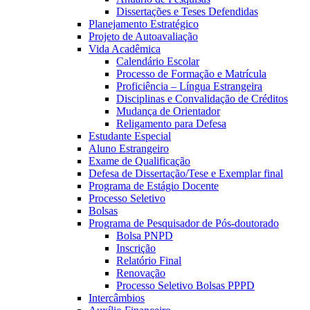
Dissertações e Teses Defendidas
Planejamento Estratégico
Projeto de Autoavaliação
Vida Acadêmica
Calendário Escolar
Processo de Formação e Matrícula
Proficiência – Língua Estrangeira
Disciplinas e Convalidação de Créditos
Mudança de Orientador
Religamento para Defesa
Estudante Especial
Aluno Estrangeiro
Exame de Qualificação
Defesa de Dissertação/Tese e Exemplar final
Programa de Estágio Docente
Processo Seletivo
Bolsas
Programa de Pesquisador de Pós-doutorado
Bolsa PNPD
Inscrição
Relatório Final
Renovação
Processo Seletivo Bolsas PPPD
Intercâmbios