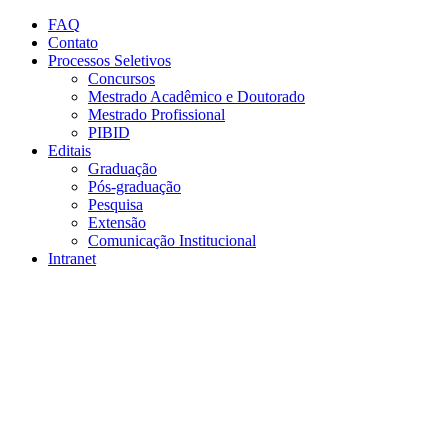
Conteúdo principal
Menu principal
Rodapé
FAQ
Contato
Processos Seletivos
Concursos
Mestrado Acadêmico e Doutorado
Mestrado Profissional
PIBID
Editais
Graduação
Pós-graduação
Pesquisa
Extensão
Comunicação Institucional
Intranet
Aumentar fonte
Diminuir fonte