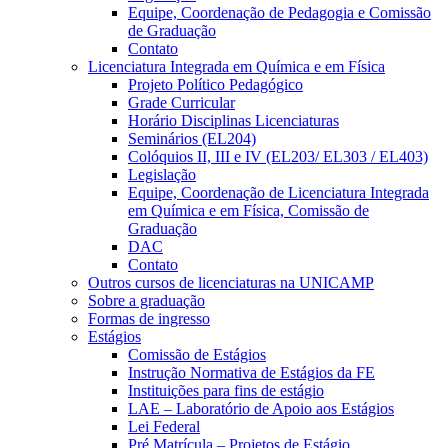
Equipe, Coordenação de Pedagogia e Comissão
de Graduação
Contato
Licenciatura Integrada em Química e em Física
Projeto Político Pedagógico
Grade Curricular
Horário Disciplinas Licenciaturas
Seminários (EL204)
Colóquios II, III e IV (EL203/ EL303 / EL403)
Legislação
Equipe, Coordenação de Licenciatura Integrada
em Química e em Física, Comissão de
Graduação
DAC
Contato
Outros cursos de licenciaturas na UNICAMP
Sobre a graduação
Formas de ingresso
Estágios
Comissão de Estágios
Instrução Normativa de Estágios da FE
Instituições para fins de estágio
LAE – Laboratório de Apoio aos Estágios
Lei Federal
Pré Matrícula – Projetos de Estágio