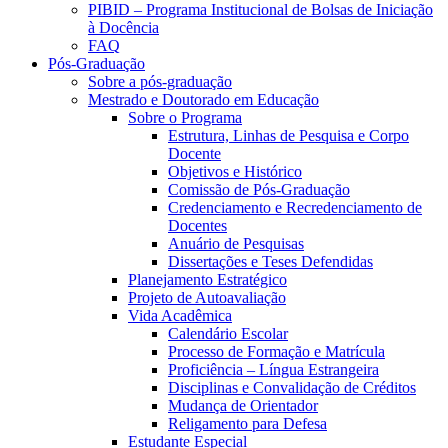
PIBID – Programa Institucional de Bolsas de Iniciação
à Docência
FAQ
Pós-Graduação
Sobre a pós-graduação
Mestrado e Doutorado em Educação
Sobre o Programa
Estrutura, Linhas de Pesquisa e Corpo
Docente
Objetivos e Histórico
Comissão de Pós-Graduação
Credenciamento e Recredenciamento de
Docentes
Anuário de Pesquisas
Dissertações e Teses Defendidas
Planejamento Estratégico
Projeto de Autoavaliação
Vida Acadêmica
Calendário Escolar
Processo de Formação e Matrícula
Proficiência – Língua Estrangeira
Disciplinas e Convalidação de Créditos
Mudança de Orientador
Religamento para Defesa
Estudante Especial