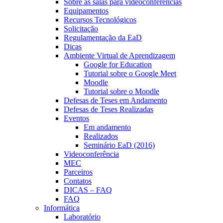
Sobre as salas para videoconferências
Equipamentos
Recursos Tecnológicos
Solicitação
Regulamentação da EaD
Dicas
Ambiente Virtual de Aprendizagem
Google for Education
Tutorial sobre o Google Meet
Moodle
Tutorial sobre o Moodle
Defesas de Teses em Andamento
Defesas de Teses Realizadas
Eventos
Em andamento
Realizados
Seminário EaD (2016)
Videoconferência
MEC
Parceiros
Contatos
DICAS – FAQ
FAQ
Informática
Laboratório