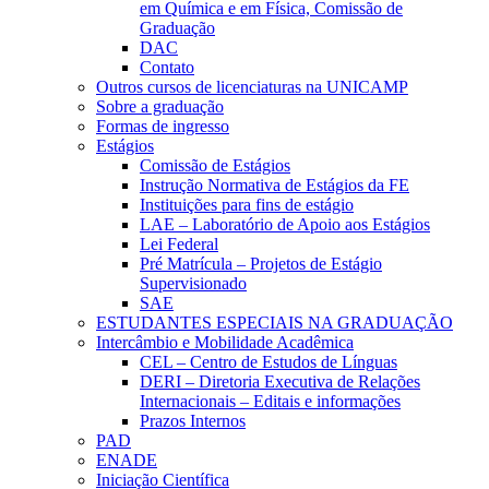
em Química e em Física, Comissão de
Graduação
DAC
Contato
Outros cursos de licenciaturas na UNICAMP
Sobre a graduação
Formas de ingresso
Estágios
Comissão de Estágios
Instrução Normativa de Estágios da FE
Instituições para fins de estágio
LAE – Laboratório de Apoio aos Estágios
Lei Federal
Pré Matrícula – Projetos de Estágio
Supervisionado
SAE
ESTUDANTES ESPECIAIS NA GRADUAÇÃO
Intercâmbio e Mobilidade Acadêmica
CEL – Centro de Estudos de Línguas
DERI – Diretoria Executiva de Relações
Internacionais – Editais e informações
Prazos Internos
PAD
ENADE
Iniciação Científica