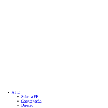
Link para o Instagram
Link para o Youtube
A FE
Sobre a FE
Congregação
Direção