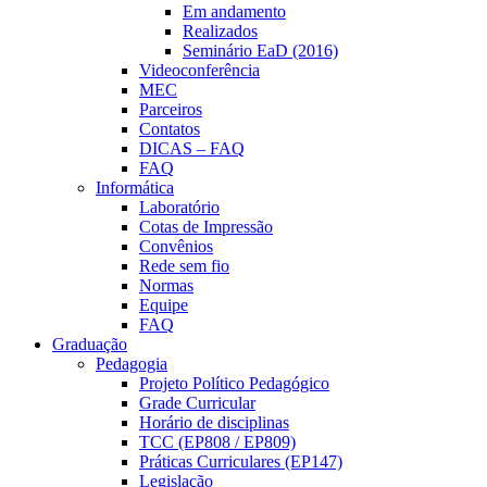
Em andamento
Realizados
Seminário EaD (2016)
Videoconferência
MEC
Parceiros
Contatos
DICAS – FAQ
FAQ
Informática
Laboratório
Cotas de Impressão
Convênios
Rede sem fio
Normas
Equipe
FAQ
Graduação
Pedagogia
Projeto Político Pedagógico
Grade Curricular
Horário de disciplinas
TCC (EP808 / EP809)
Práticas Curriculares (EP147)
Legislação