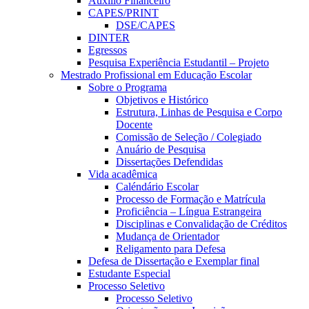
Auxílio Financeiro
CAPES/PRINT
DSE/CAPES
DINTER
Egressos
Pesquisa Experiência Estudantil – Projeto
Mestrado Profissional em Educação Escolar
Sobre o Programa
Objetivos e Histórico
Estrutura, Linhas de Pesquisa e Corpo
Docente
Comissão de Seleção / Colegiado
Anuário de Pesquisa
Dissertações Defendidas
Vida acadêmica
Caléndário Escolar
Processo de Formação e Matrícula
Proficiência – Língua Estrangeira
Disciplinas e Convalidação de Créditos
Mudança de Orientador
Religamento para Defesa
Defesa de Dissertação e Exemplar final
Estudante Especial
Processo Seletivo
Processo Seletivo