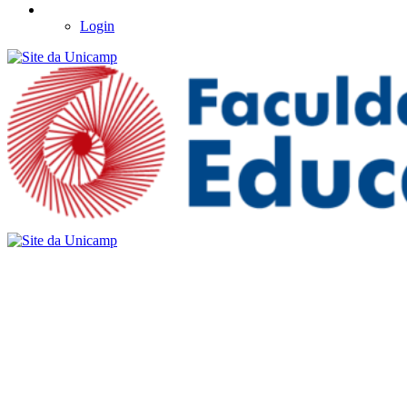
Login