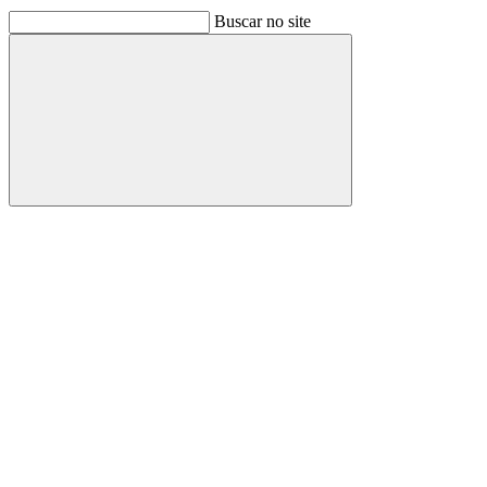
Buscar no site
Buscar
Link para o Facebook
Link para o Linkedin