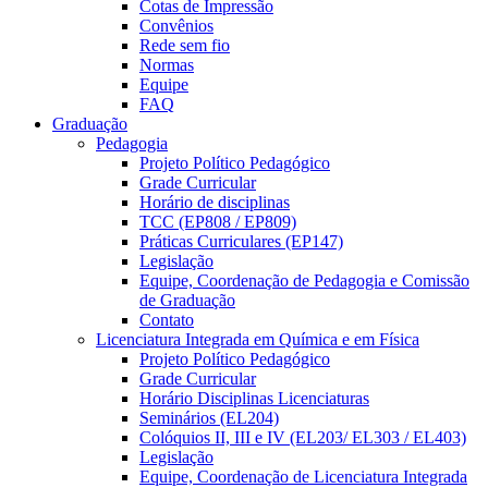
Cotas de Impressão
Convênios
Rede sem fio
Normas
Equipe
FAQ
Graduação
Pedagogia
Projeto Político Pedagógico
Grade Curricular
Horário de disciplinas
TCC (EP808 / EP809)
Práticas Curriculares (EP147)
Legislação
Equipe, Coordenação de Pedagogia e Comissão
de Graduação
Contato
Licenciatura Integrada em Química e em Física
Projeto Político Pedagógico
Grade Curricular
Horário Disciplinas Licenciaturas
Seminários (EL204)
Colóquios II, III e IV (EL203/ EL303 / EL403)
Legislação
Equipe, Coordenação de Licenciatura Integrada