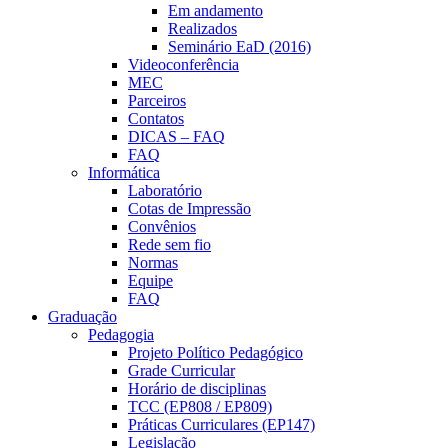
Em andamento
Realizados
Seminário EaD (2016)
Videoconferência
MEC
Parceiros
Contatos
DICAS – FAQ
FAQ
Informática
Laboratório
Cotas de Impressão
Convênios
Rede sem fio
Normas
Equipe
FAQ
Graduação
Pedagogia
Projeto Político Pedagógico
Grade Curricular
Horário de disciplinas
TCC (EP808 / EP809)
Práticas Curriculares (EP147)
Legislação