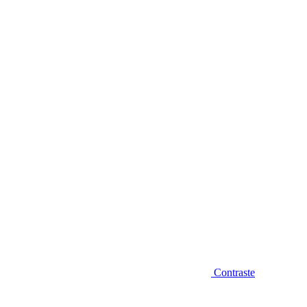
Diminuir fonte
Contraste