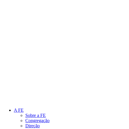
Link para o Instagram
Link para o Youtube
A FE
Sobre a FE
Congregação
Direção