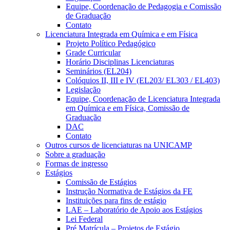
Equipe, Coordenação de Pedagogia e Comissão
de Graduação
Contato
Licenciatura Integrada em Química e em Física
Projeto Político Pedagógico
Grade Curricular
Horário Disciplinas Licenciaturas
Seminários (EL204)
Colóquios II, III e IV (EL203/ EL303 / EL403)
Legislação
Equipe, Coordenação de Licenciatura Integrada
em Química e em Física, Comissão de
Graduação
DAC
Contato
Outros cursos de licenciaturas na UNICAMP
Sobre a graduação
Formas de ingresso
Estágios
Comissão de Estágios
Instrução Normativa de Estágios da FE
Instituições para fins de estágio
LAE – Laboratório de Apoio aos Estágios
Lei Federal
Pré Matrícula – Projetos de Estágio