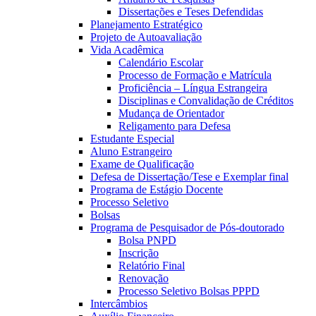
Dissertações e Teses Defendidas
Planejamento Estratégico
Projeto de Autoavaliação
Vida Acadêmica
Calendário Escolar
Processo de Formação e Matrícula
Proficiência – Língua Estrangeira
Disciplinas e Convalidação de Créditos
Mudança de Orientador
Religamento para Defesa
Estudante Especial
Aluno Estrangeiro
Exame de Qualificação
Defesa de Dissertação/Tese e Exemplar final
Programa de Estágio Docente
Processo Seletivo
Bolsas
Programa de Pesquisador de Pós-doutorado
Bolsa PNPD
Inscrição
Relatório Final
Renovação
Processo Seletivo Bolsas PPPD
Intercâmbios