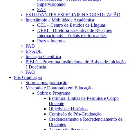
Supervisionado
SAE
ESTUDANTES ESPECIAIS NA GRADUAÇÃO
Intercâmbio e Mobilidade Acadêmica
CEL – Centro de Estudos de Línguas
DERI – Diretoria Executiva de Relações
Internacionais – Editais e informações
Prazos Internos
PAD
ENADE
Iniciação Científica
PIBID – Programa Institucional de Bolsas de Iniciação
à Docência
FAQ
Pós-Graduação
Sobre a pós-graduação
Mestrado e Doutorado em Educação
Sobre o Programa
Estrutura, Linhas de Pesquisa e Corpo
Docente
Objetivos e Histórico
Comissão de Pós-Graduação
Credenciamento e Recredenciamento de
Docentes
Anuário de Pesquisas