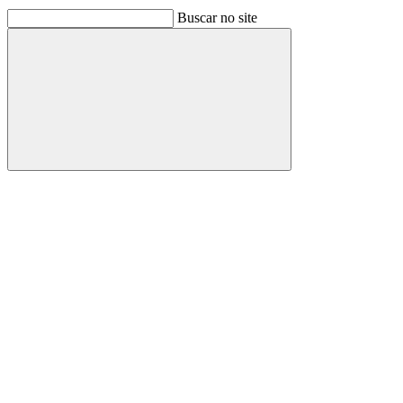
Buscar no site
Buscar
Link para o Facebook
Link para o Linkedin