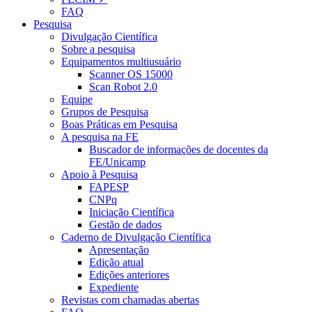
FAQ
Pesquisa
Divulgação Científica
Sobre a pesquisa
Equipamentos multiusuário
Scanner OS 15000
Scan Robot 2.0
Equipe
Grupos de Pesquisa
Boas Práticas em Pesquisa
A pesquisa na FE
Buscador de informações de docentes da
FE/Unicamp
Apoio à Pesquisa
FAPESP
CNPq
Iniciação Científica
Gestão de dados
Caderno de Divulgação Científica
Apresentação
Edição atual
Edições anteriores
Expediente
Revistas com chamadas abertas