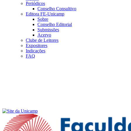
Periódicos
Conselho Consultivo
Editora FE-Unicamp
Sobre
Conselho Editorial
Submissões
Acervo
Clube de Leitores
Expositores
Indicações
FAQ
Menu