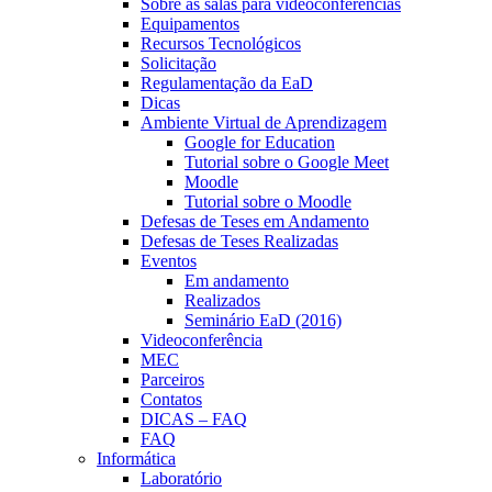
Sobre as salas para videoconferências
Equipamentos
Recursos Tecnológicos
Solicitação
Regulamentação da EaD
Dicas
Ambiente Virtual de Aprendizagem
Google for Education
Tutorial sobre o Google Meet
Moodle
Tutorial sobre o Moodle
Defesas de Teses em Andamento
Defesas de Teses Realizadas
Eventos
Em andamento
Realizados
Seminário EaD (2016)
Videoconferência
MEC
Parceiros
Contatos
DICAS – FAQ
FAQ
Informática
Laboratório