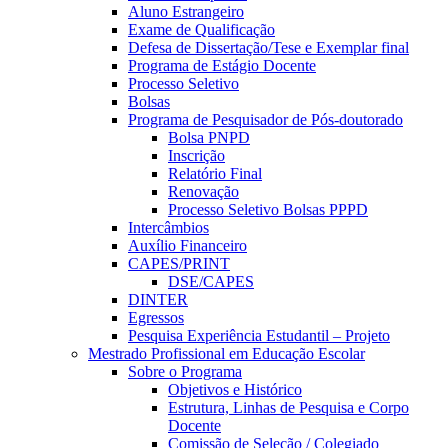
Aluno Estrangeiro
Exame de Qualificação
Defesa de Dissertação/Tese e Exemplar final
Programa de Estágio Docente
Processo Seletivo
Bolsas
Programa de Pesquisador de Pós-doutorado
Bolsa PNPD
Inscrição
Relatório Final
Renovação
Processo Seletivo Bolsas PPPD
Intercâmbios
Auxílio Financeiro
CAPES/PRINT
DSE/CAPES
DINTER
Egressos
Pesquisa Experiência Estudantil – Projeto
Mestrado Profissional em Educação Escolar
Sobre o Programa
Objetivos e Histórico
Estrutura, Linhas de Pesquisa e Corpo
Docente
Comissão de Seleção / Colegiado