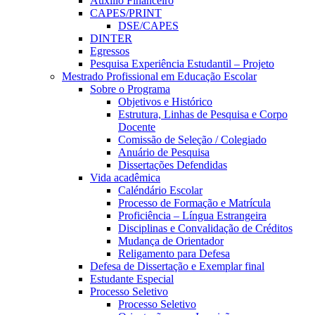
Auxílio Financeiro
CAPES/PRINT
DSE/CAPES
DINTER
Egressos
Pesquisa Experiência Estudantil – Projeto
Mestrado Profissional em Educação Escolar
Sobre o Programa
Objetivos e Histórico
Estrutura, Linhas de Pesquisa e Corpo
Docente
Comissão de Seleção / Colegiado
Anuário de Pesquisa
Dissertações Defendidas
Vida acadêmica
Caléndário Escolar
Processo de Formação e Matrícula
Proficiência – Língua Estrangeira
Disciplinas e Convalidação de Créditos
Mudança de Orientador
Religamento para Defesa
Defesa de Dissertação e Exemplar final
Estudante Especial
Processo Seletivo
Processo Seletivo