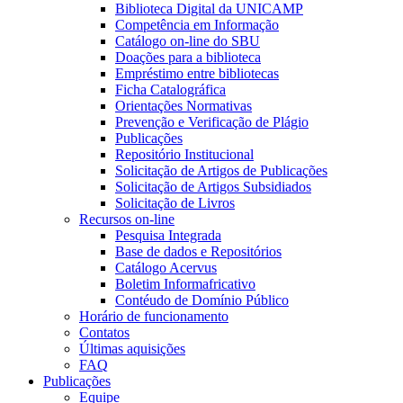
Biblioteca Digital da UNICAMP
Competência em Informação
Catálogo on-line do SBU
Doações para a biblioteca
Empréstimo entre bibliotecas
Ficha Catalográfica
Orientações Normativas
Prevenção e Verificação de Plágio
Publicações
Repositório Institucional
Solicitação de Artigos de Publicações
Solicitação de Artigos Subsidiados
Solicitação de Livros
Recursos on-line
Pesquisa Integrada
Base de dados e Repositórios
Catálogo Acervus
Boletim Informafricativo
Contéudo de Domínio Público
Horário de funcionamento
Contatos
Últimas aquisições
FAQ
Publicações
Equipe