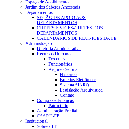
Espaço de Acolhimento
Jardim dos Saberes Ancestrais
Departamentos
SEÇÃO DE APOIO AOS
DEPARTAMENTOS
CHEFES E VICES-CHEFES DOS
DEPARTAMENTOS
CALENDÁRIOS DE REUNIÕES DA FE
Administração
Diretoria Administrativa
Recursos Humanos
Docentes
Funcionários
Arquivo Setorial
Histórico
Boletins Eletrônicos
Sistema SIARQ
Legislação Arquivística
Contato
Compras e Finanças
Patrimônio
Administração Predial
CSARH-FE
Institucional
Sobre a FE