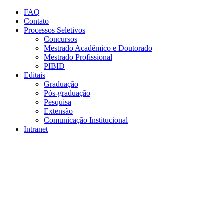
Conteúdo principal
Menu principal
Rodapé
FAQ
Contato
Processos Seletivos
Concursos
Mestrado Acadêmico e Doutorado
Mestrado Profissional
PIBID
Editais
Graduação
Pós-graduação
Pesquisa
Extensão
Comunicação Institucional
Intranet
Aumentar fonte
Diminuir fonte