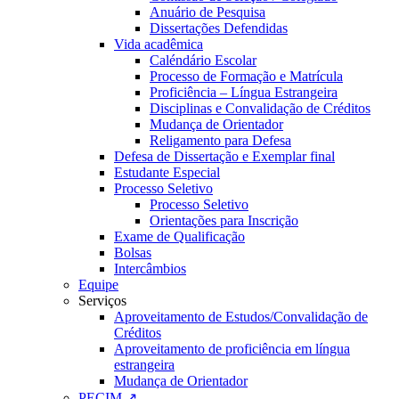
Anuário de Pesquisa
Dissertações Defendidas
Vida acadêmica
Caléndário Escolar
Processo de Formação e Matrícula
Proficiência – Língua Estrangeira
Disciplinas e Convalidação de Créditos
Mudança de Orientador
Religamento para Defesa
Defesa de Dissertação e Exemplar final
Estudante Especial
Processo Seletivo
Processo Seletivo
Orientações para Inscrição
Exame de Qualificação
Bolsas
Intercâmbios
Equipe
Serviços
Aproveitamento de Estudos/Convalidação de
Créditos
Aproveitamento de proficiência em língua
estrangeira
Mudança de Orientador
PECIM ↗