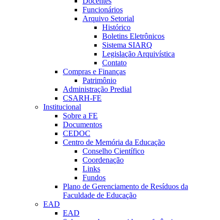
Docentes
Funcionários
Arquivo Setorial
Histórico
Boletins Eletrônicos
Sistema SIARQ
Legislação Arquivística
Contato
Compras e Finanças
Patrimônio
Administração Predial
CSARH-FE
Institucional
Sobre a FE
Documentos
CEDOC
Centro de Memória da Educação
Conselho Científico
Coordenação
Links
Fundos
Plano de Gerenciamento de Resíduos da
Faculdade de Educação
EAD
EAD