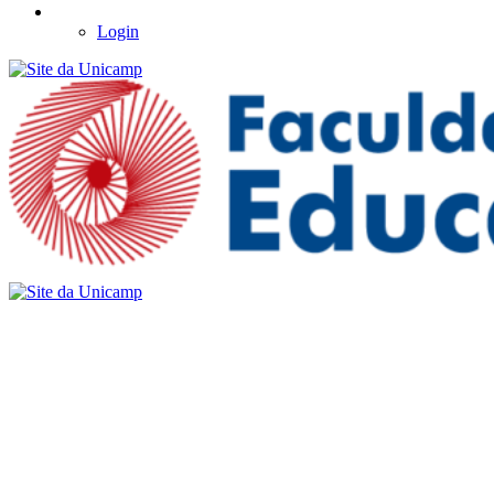
Login