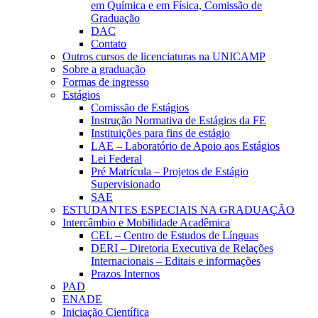
em Química e em Física, Comissão de
Graduação
DAC
Contato
Outros cursos de licenciaturas na UNICAMP
Sobre a graduação
Formas de ingresso
Estágios
Comissão de Estágios
Instrução Normativa de Estágios da FE
Instituições para fins de estágio
LAE – Laboratório de Apoio aos Estágios
Lei Federal
Pré Matrícula – Projetos de Estágio
Supervisionado
SAE
ESTUDANTES ESPECIAIS NA GRADUAÇÃO
Intercâmbio e Mobilidade Acadêmica
CEL – Centro de Estudos de Línguas
DERI – Diretoria Executiva de Relações
Internacionais – Editais e informações
Prazos Internos
PAD
ENADE
Iniciação Científica