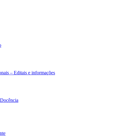
o
nais – Editais e informações
à Docência
nte