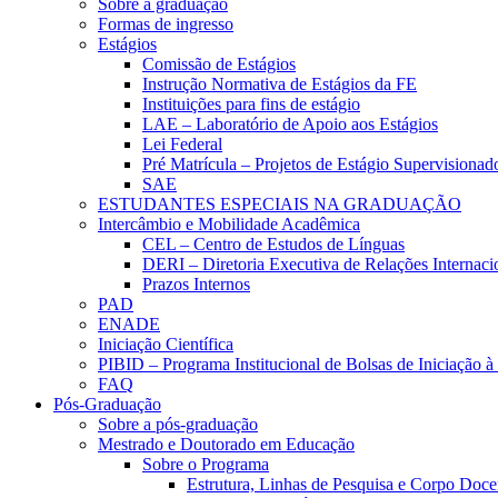
Sobre a graduação
Formas de ingresso
Estágios
Comissão de Estágios
Instrução Normativa de Estágios da FE
Instituições para fins de estágio
LAE – Laboratório de Apoio aos Estágios
Lei Federal
Pré Matrícula – Projetos de Estágio Supervisionad
SAE
ESTUDANTES ESPECIAIS NA GRADUAÇÃO
Intercâmbio e Mobilidade Acadêmica
CEL – Centro de Estudos de Línguas
DERI – Diretoria Executiva de Relações Internacio
Prazos Internos
PAD
ENADE
Iniciação Científica
PIBID – Programa Institucional de Bolsas de Iniciação 
FAQ
Pós-Graduação
Sobre a pós-graduação
Mestrado e Doutorado em Educação
Sobre o Programa
Estrutura, Linhas de Pesquisa e Corpo Doce