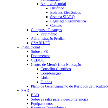
Arquivo Setorial
Histórico
Boletins Eletrônicos
Sistema SIARQ
Legislação Arquivística
Contato
Compras e Finanças
Patrimônio
Administração Predial
CSARH-FE
Institucional
Sobre a FE
Documentos
CEDOC
Centro de Memória da Educação
Conselho Científico
Coordenação
Links
Fundos
Plano de Gerenciamento de Resíduos da Faculdad
EAD
EAD
Sobre as salas para videoconferências
Equipamentos
Recursos Tecnológicos