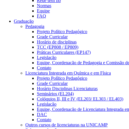
Rede sem fio
Normas
Equipe
FAQ
Graduação
Pedagogia
Projeto Político Pedagógico
Grade Curricular
Horário de disciplinas
TCC (EP808 / EP809)
Práticas Curriculares (EP147)
Legislação
Equipe, Coordenação de Pedagogia e Comissão d
Contato
Licenciatura Integrada em Química e em Física
Projeto Político Pedagógico
Grade Curricular
Horário Disciplinas Licenciaturas
Seminários (EL204)
Colóquios II, III e IV (EL203/ EL303 / EL403)
Legislação
Equipe, Coordenação de Licenciatura Integrada e
DAC
Contato
Outros cursos de licenciaturas na UNICAMP