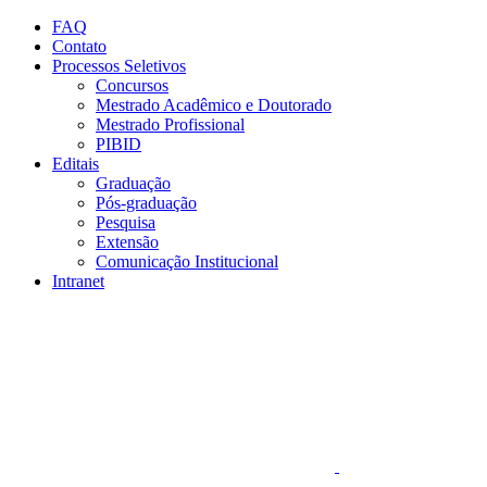
Conteúdo principal
Menu principal
Rodapé
FAQ
Contato
Processos Seletivos
Concursos
Mestrado Acadêmico e Doutorado
Mestrado Profissional
PIBID
Editais
Graduação
Pós-graduação
Pesquisa
Extensão
Comunicação Institucional
Intranet
Aumentar fonte