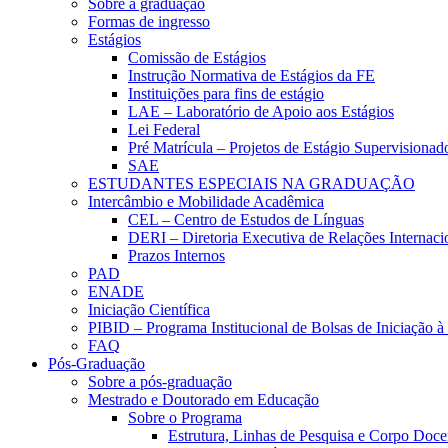
Sobre a graduação
Formas de ingresso
Estágios
Comissão de Estágios
Instrução Normativa de Estágios da FE
Instituições para fins de estágio
LAE – Laboratório de Apoio aos Estágios
Lei Federal
Pré Matrícula – Projetos de Estágio Supervisionad
SAE
ESTUDANTES ESPECIAIS NA GRADUAÇÃO
Intercâmbio e Mobilidade Acadêmica
CEL – Centro de Estudos de Línguas
DERI – Diretoria Executiva de Relações Internacio
Prazos Internos
PAD
ENADE
Iniciação Científica
PIBID – Programa Institucional de Bolsas de Iniciação 
FAQ
Pós-Graduação
Sobre a pós-graduação
Mestrado e Doutorado em Educação
Sobre o Programa
Estrutura, Linhas de Pesquisa e Corpo Doce