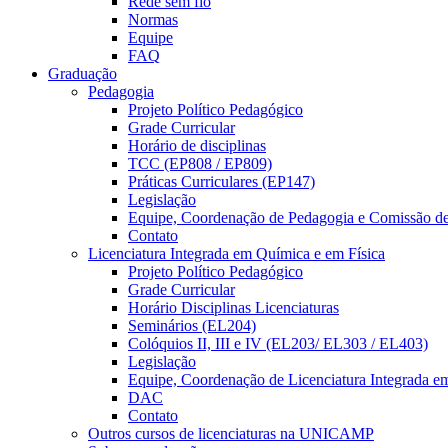
Rede sem fio
Normas
Equipe
FAQ
Graduação
Pedagogia
Projeto Político Pedagógico
Grade Curricular
Horário de disciplinas
TCC (EP808 / EP809)
Práticas Curriculares (EP147)
Legislação
Equipe, Coordenação de Pedagogia e Comissão d
Contato
Licenciatura Integrada em Química e em Física
Projeto Político Pedagógico
Grade Curricular
Horário Disciplinas Licenciaturas
Seminários (EL204)
Colóquios II, III e IV (EL203/ EL303 / EL403)
Legislação
Equipe, Coordenação de Licenciatura Integrada e
DAC
Contato
Outros cursos de licenciaturas na UNICAMP