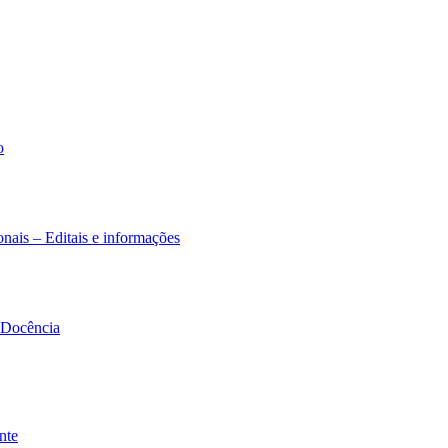
o
nais – Editais e informações
à Docência
nte