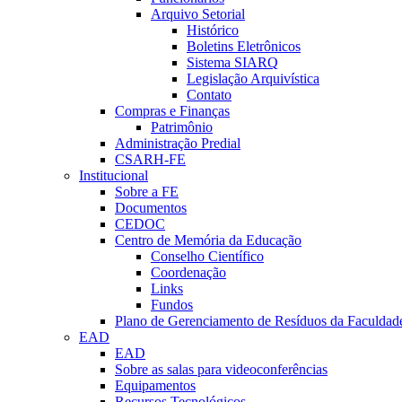
Arquivo Setorial
Histórico
Boletins Eletrônicos
Sistema SIARQ
Legislação Arquivística
Contato
Compras e Finanças
Patrimônio
Administração Predial
CSARH-FE
Institucional
Sobre a FE
Documentos
CEDOC
Centro de Memória da Educação
Conselho Científico
Coordenação
Links
Fundos
Plano de Gerenciamento de Resíduos da Faculdad
EAD
EAD
Sobre as salas para videoconferências
Equipamentos
Recursos Tecnológicos