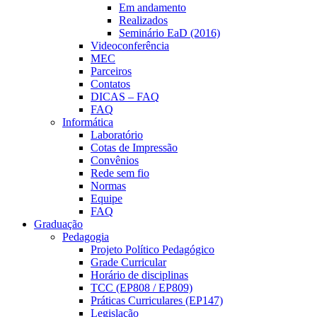
Em andamento
Realizados
Seminário EaD (2016)
Videoconferência
MEC
Parceiros
Contatos
DICAS – FAQ
FAQ
Informática
Laboratório
Cotas de Impressão
Convênios
Rede sem fio
Normas
Equipe
FAQ
Graduação
Pedagogia
Projeto Político Pedagógico
Grade Curricular
Horário de disciplinas
TCC (EP808 / EP809)
Práticas Curriculares (EP147)
Legislação