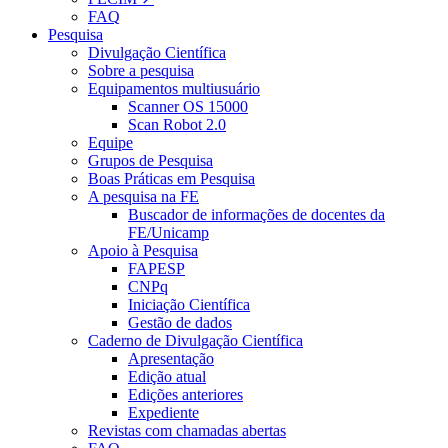
FAQ
Pesquisa
Divulgação Científica
Sobre a pesquisa
Equipamentos multiusuário
Scanner OS 15000
Scan Robot 2.0
Equipe
Grupos de Pesquisa
Boas Práticas em Pesquisa
A pesquisa na FE
Buscador de informações de docentes da
FE/Unicamp
Apoio à Pesquisa
FAPESP
CNPq
Iniciação Científica
Gestão de dados
Caderno de Divulgação Científica
Apresentação
Edição atual
Edições anteriores
Expediente
Revistas com chamadas abertas