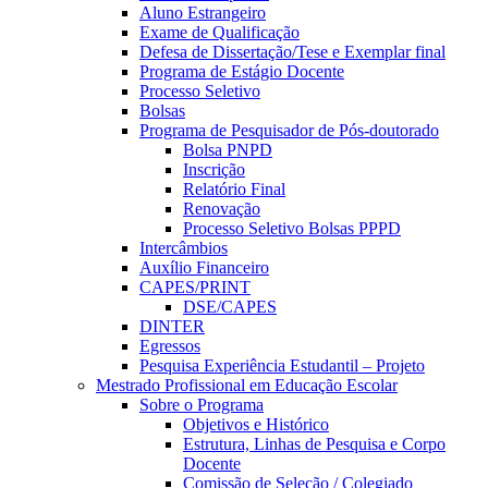
Aluno Estrangeiro
Exame de Qualificação
Defesa de Dissertação/Tese e Exemplar final
Programa de Estágio Docente
Processo Seletivo
Bolsas
Programa de Pesquisador de Pós-doutorado
Bolsa PNPD
Inscrição
Relatório Final
Renovação
Processo Seletivo Bolsas PPPD
Intercâmbios
Auxílio Financeiro
CAPES/PRINT
DSE/CAPES
DINTER
Egressos
Pesquisa Experiência Estudantil – Projeto
Mestrado Profissional em Educação Escolar
Sobre o Programa
Objetivos e Histórico
Estrutura, Linhas de Pesquisa e Corpo
Docente
Comissão de Seleção / Colegiado