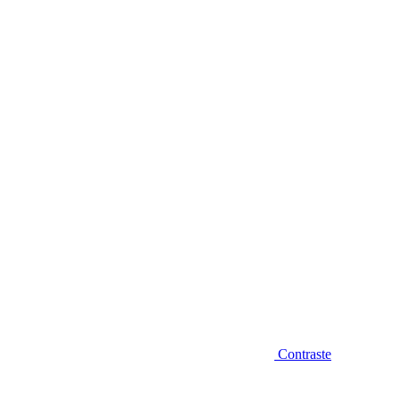
Diminuir fonte
Contraste