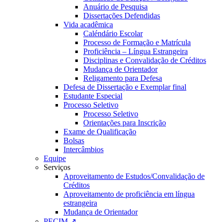
Anuário de Pesquisa
Dissertações Defendidas
Vida acadêmica
Caléndário Escolar
Processo de Formação e Matrícula
Proficiência – Língua Estrangeira
Disciplinas e Convalidação de Créditos
Mudança de Orientador
Religamento para Defesa
Defesa de Dissertação e Exemplar final
Estudante Especial
Processo Seletivo
Processo Seletivo
Orientações para Inscrição
Exame de Qualificação
Bolsas
Intercâmbios
Equipe
Serviços
Aproveitamento de Estudos/Convalidação de
Créditos
Aproveitamento de proficiência em língua
estrangeira
Mudança de Orientador
PECIM ↗