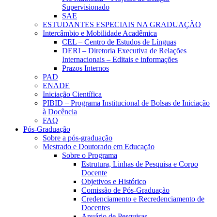
Supervisionado
SAE
ESTUDANTES ESPECIAIS NA GRADUAÇÃO
Intercâmbio e Mobilidade Acadêmica
CEL – Centro de Estudos de Línguas
DERI – Diretoria Executiva de Relações
Internacionais – Editais e informações
Prazos Internos
PAD
ENADE
Iniciação Científica
PIBID – Programa Institucional de Bolsas de Iniciação
à Docência
FAQ
Pós-Graduação
Sobre a pós-graduação
Mestrado e Doutorado em Educação
Sobre o Programa
Estrutura, Linhas de Pesquisa e Corpo
Docente
Objetivos e Histórico
Comissão de Pós-Graduação
Credenciamento e Recredenciamento de
Docentes
Anuário de Pesquisas