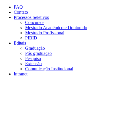
Conteúdo principal
Menu principal
Rodapé
FAQ
Contato
Processos Seletivos
Concursos
Mestrado Acadêmico e Doutorado
Mestrado Profissional
PIBID
Editais
Graduação
Pós-graduação
Pesquisa
Extensão
Comunicação Institucional
Intranet
Aumentar fonte
Diminuir fonte