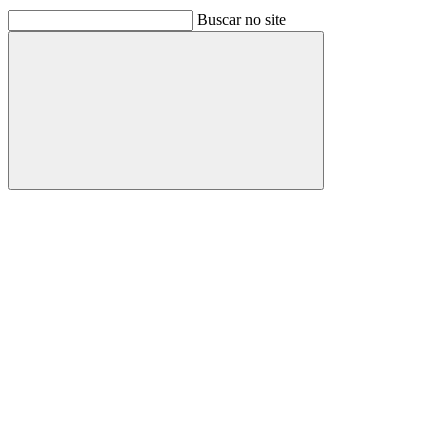
Buscar no site
Buscar
Link para o Facebook
Link para o Linkedin