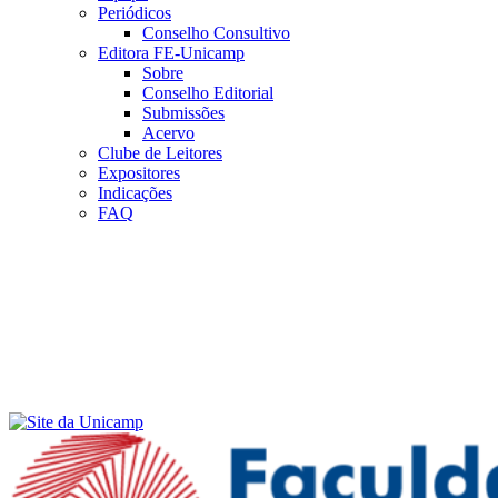
Periódicos
Conselho Consultivo
Editora FE-Unicamp
Sobre
Conselho Editorial
Submissões
Acervo
Clube de Leitores
Expositores
Indicações
FAQ
Menu