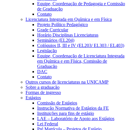
Equipe, Coordenação de Pedagogia e Comissão
de Graduação
Contato
Licenciatura Integrada em Química e em Física
Projeto Político Pedagógico
Grade Curricular
Horário Disciplinas Licenciaturas
Seminários (EL204)
Colóquios II, III e IV (EL203/ EL303 / EL403)
Legislação
Equipe, Coordenação de Licenciatura Integrada
em Química e em Física, Comissão de
Graduação
DAC
Contato
Outros cursos de licenciaturas na UNICAMP
Sobre a graduação
Formas de ingresso
Estágios
Comissão de Estágios
Instrução Normativa de Estágios da FE
Instituições para fins de estágio
LAE – Laboratório de Apoio aos Estágios
Lei Federal
Pré Matrícula – Projetos de Estágio