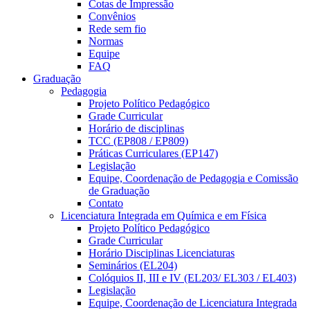
Cotas de Impressão
Convênios
Rede sem fio
Normas
Equipe
FAQ
Graduação
Pedagogia
Projeto Político Pedagógico
Grade Curricular
Horário de disciplinas
TCC (EP808 / EP809)
Práticas Curriculares (EP147)
Legislação
Equipe, Coordenação de Pedagogia e Comissão
de Graduação
Contato
Licenciatura Integrada em Química e em Física
Projeto Político Pedagógico
Grade Curricular
Horário Disciplinas Licenciaturas
Seminários (EL204)
Colóquios II, III e IV (EL203/ EL303 / EL403)
Legislação
Equipe, Coordenação de Licenciatura Integrada