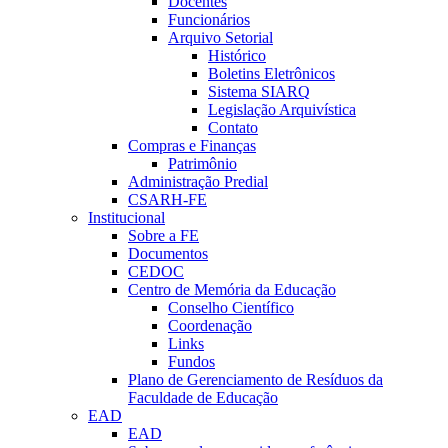
Docentes
Funcionários
Arquivo Setorial
Histórico
Boletins Eletrônicos
Sistema SIARQ
Legislação Arquivística
Contato
Compras e Finanças
Patrimônio
Administração Predial
CSARH-FE
Institucional
Sobre a FE
Documentos
CEDOC
Centro de Memória da Educação
Conselho Científico
Coordenação
Links
Fundos
Plano de Gerenciamento de Resíduos da
Faculdade de Educação
EAD
EAD