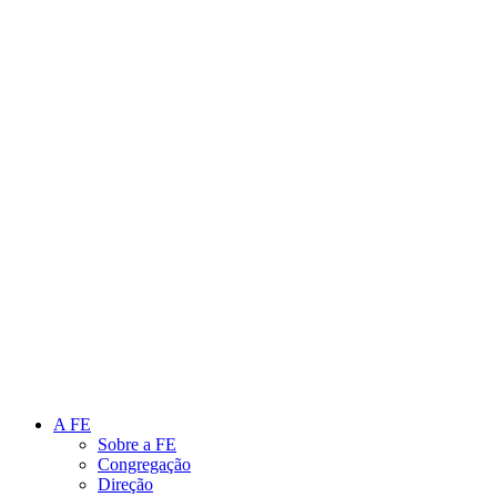
Link para o Instagram
Link para o Youtube
A FE
Sobre a FE
Congregação
Direção