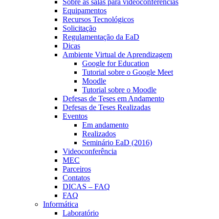
Sobre as salas para videoconferências
Equipamentos
Recursos Tecnológicos
Solicitação
Regulamentação da EaD
Dicas
Ambiente Virtual de Aprendizagem
Google for Education
Tutorial sobre o Google Meet
Moodle
Tutorial sobre o Moodle
Defesas de Teses em Andamento
Defesas de Teses Realizadas
Eventos
Em andamento
Realizados
Seminário EaD (2016)
Videoconferência
MEC
Parceiros
Contatos
DICAS – FAQ
FAQ
Informática
Laboratório