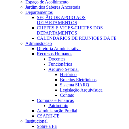
Espaço de Acolhimento
Jardim dos Saberes Ancestrais
Departamentos
SEÇÃO DE APOIO AOS
DEPARTAMENTOS
CHEFES E VICES-CHEFES DOS
DEPARTAMENTOS
CALENDÁRIOS DE REUNIÕES DA FE
Administração
Diretoria Administrativa
Recursos Humanos
Docentes
Funcionários
Arquivo Setorial
Histórico
Boletins Eletrônicos
Sistema SIARQ
Legislação Arquivística
Contato
Compras e Finanças
Patrimônio
Administração Predial
CSARH-FE
Institucional
Sobre a FE