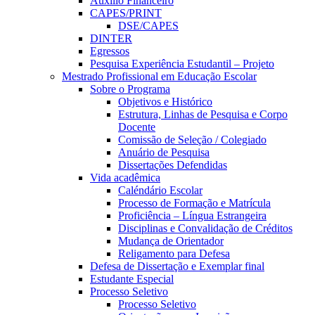
Auxílio Financeiro
CAPES/PRINT
DSE/CAPES
DINTER
Egressos
Pesquisa Experiência Estudantil – Projeto
Mestrado Profissional em Educação Escolar
Sobre o Programa
Objetivos e Histórico
Estrutura, Linhas de Pesquisa e Corpo
Docente
Comissão de Seleção / Colegiado
Anuário de Pesquisa
Dissertações Defendidas
Vida acadêmica
Caléndário Escolar
Processo de Formação e Matrícula
Proficiência – Língua Estrangeira
Disciplinas e Convalidação de Créditos
Mudança de Orientador
Religamento para Defesa
Defesa de Dissertação e Exemplar final
Estudante Especial
Processo Seletivo
Processo Seletivo