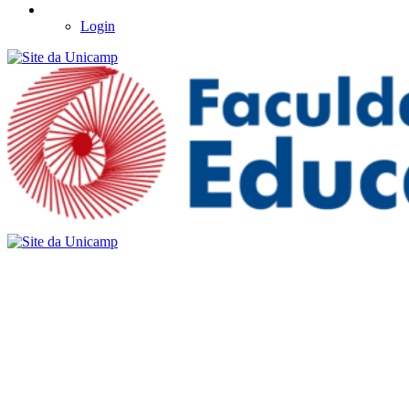
Login