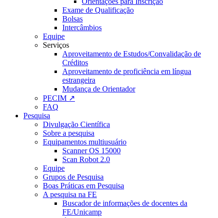
Orientações para Inscrição
Exame de Qualificação
Bolsas
Intercâmbios
Equipe
Serviços
Aproveitamento de Estudos/Convalidação de
Créditos
Aproveitamento de proficiência em língua
estrangeira
Mudança de Orientador
PECIM ↗
FAQ
Pesquisa
Divulgação Científica
Sobre a pesquisa
Equipamentos multiusuário
Scanner OS 15000
Scan Robot 2.0
Equipe
Grupos de Pesquisa
Boas Práticas em Pesquisa
A pesquisa na FE
Buscador de informações de docentes da
FE/Unicamp