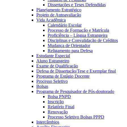
Dissertações e Teses Defendidas
Planejamento Estratégico
Projeto de Autoavaliação
Vida Acadêmica
Calendário Escolar
Processo de Formação e Matrícula
Proficiência – Língua Estrangeira
Disciplinas e Convalidação de Créditos
Mudança de Orientador
Religamento para Defesa
Estudante Especial
Aluno Estrangeiro
Exame de Qualificação
Defesa de Dissertação/Tese e Exemplar final
Programa de Estágio Docente
Processo Seletivo
Bolsas
Programa de Pesquisador de Pós-doutorado
Bolsa PNPD
Inscrição
Relatório Final
Renovação
Processo Seletivo Bolsas PPPD
Intercâmbios