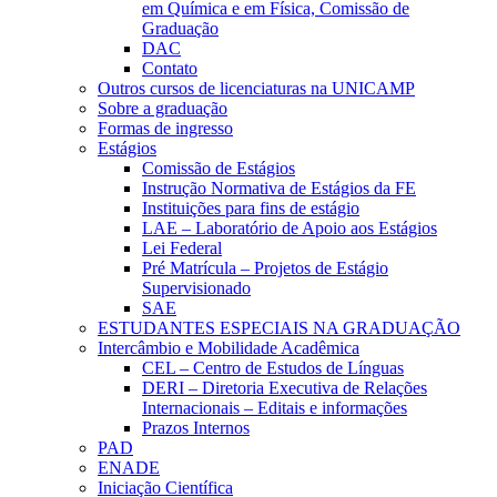
em Química e em Física, Comissão de
Graduação
DAC
Contato
Outros cursos de licenciaturas na UNICAMP
Sobre a graduação
Formas de ingresso
Estágios
Comissão de Estágios
Instrução Normativa de Estágios da FE
Instituições para fins de estágio
LAE – Laboratório de Apoio aos Estágios
Lei Federal
Pré Matrícula – Projetos de Estágio
Supervisionado
SAE
ESTUDANTES ESPECIAIS NA GRADUAÇÃO
Intercâmbio e Mobilidade Acadêmica
CEL – Centro de Estudos de Línguas
DERI – Diretoria Executiva de Relações
Internacionais – Editais e informações
Prazos Internos
PAD
ENADE
Iniciação Científica