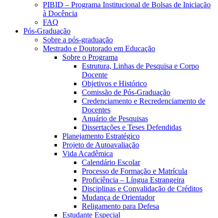
PIBID – Programa Institucional de Bolsas de Iniciação
à Docência
FAQ
Pós-Graduação
Sobre a pós-graduação
Mestrado e Doutorado em Educação
Sobre o Programa
Estrutura, Linhas de Pesquisa e Corpo
Docente
Objetivos e Histórico
Comissão de Pós-Graduação
Credenciamento e Recredenciamento de
Docentes
Anuário de Pesquisas
Dissertações e Teses Defendidas
Planejamento Estratégico
Projeto de Autoavaliação
Vida Acadêmica
Calendário Escolar
Processo de Formação e Matrícula
Proficiência – Língua Estrangeira
Disciplinas e Convalidação de Créditos
Mudança de Orientador
Religamento para Defesa
Estudante Especial