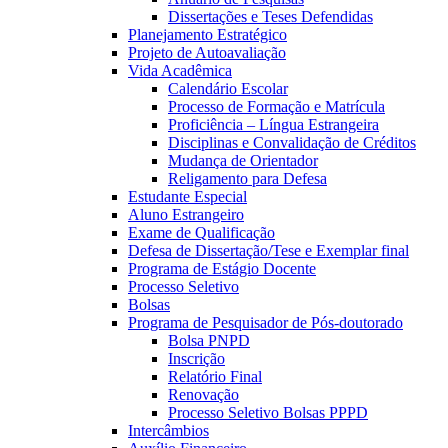
Dissertações e Teses Defendidas
Planejamento Estratégico
Projeto de Autoavaliação
Vida Acadêmica
Calendário Escolar
Processo de Formação e Matrícula
Proficiência – Língua Estrangeira
Disciplinas e Convalidação de Créditos
Mudança de Orientador
Religamento para Defesa
Estudante Especial
Aluno Estrangeiro
Exame de Qualificação
Defesa de Dissertação/Tese e Exemplar final
Programa de Estágio Docente
Processo Seletivo
Bolsas
Programa de Pesquisador de Pós-doutorado
Bolsa PNPD
Inscrição
Relatório Final
Renovação
Processo Seletivo Bolsas PPPD
Intercâmbios