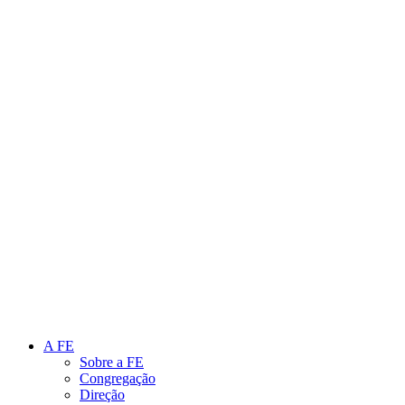
Link para o Instagram
Link para o Youtube
A FE
Sobre a FE
Congregação
Direção