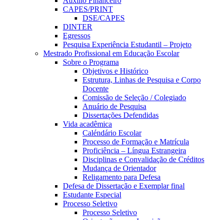
Auxílio Financeiro
CAPES/PRINT
DSE/CAPES
DINTER
Egressos
Pesquisa Experiência Estudantil – Projeto
Mestrado Profissional em Educação Escolar
Sobre o Programa
Objetivos e Histórico
Estrutura, Linhas de Pesquisa e Corpo
Docente
Comissão de Seleção / Colegiado
Anuário de Pesquisa
Dissertações Defendidas
Vida acadêmica
Caléndário Escolar
Processo de Formação e Matrícula
Proficiência – Língua Estrangeira
Disciplinas e Convalidação de Créditos
Mudança de Orientador
Religamento para Defesa
Defesa de Dissertação e Exemplar final
Estudante Especial
Processo Seletivo
Processo Seletivo