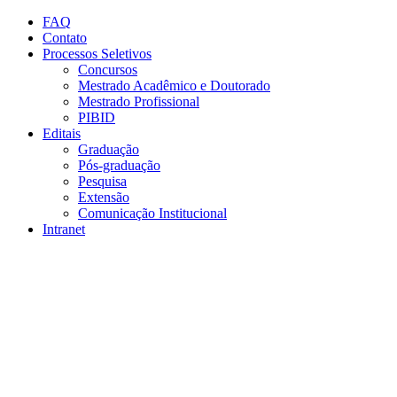
Conteúdo principal
Menu principal
Rodapé
FAQ
Contato
Processos Seletivos
Concursos
Mestrado Acadêmico e Doutorado
Mestrado Profissional
PIBID
Editais
Graduação
Pós-graduação
Pesquisa
Extensão
Comunicação Institucional
Intranet
Aumentar fonte
Diminuir fonte