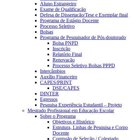
Aluno Estrangeiro
Exame de Qualificação
Defesa de Dissertação/Tese e Exemplar final
Programa de Estágio Docente
Processo Seletivo
Bolsas
Programa de Pesquisador de Pós-doutorado
Bolsa PNPD
Inscrição
Relatório Final
Renovação
Processo Seletivo Bolsas PPPD
Intercâmbios
Auxílio Financeiro
CAPES/PRINT
DSE/CAPES
DINTER
Egressos
Pesquisa Experiência Estudantil – Projeto
Mestrado Profissional em Educação Escolar
Sobre o Programa
Objetivos e Histórico
Estrutura, Linhas de Pesquisa e Corpo
Docente
Comissão de Seleção / Colegiado