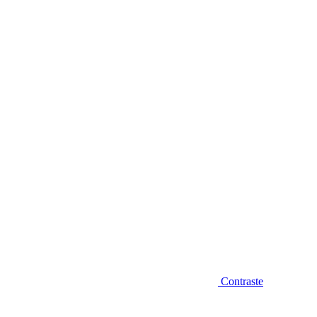
Diminuir fonte
Contraste