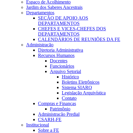
Espaço de Acolhimento
Jardim dos Saberes Ancestrais
Departamentos
SEÇÃO DE APOIO AOS
DEPARTAMENTOS
CHEFES E VICES-CHEFES DOS
DEPARTAMENTOS
CALENDÁRIOS DE REUNIÕES DA FE
Administração
Diretoria Administrativa
Recursos Humanos
Docentes
Funcionários
Arquivo Setorial
Histórico
Boletins Eletrônicos
Sistema SIARQ
Legislação Arquivística
Contato
Compras e Finanças
Patrimônio
Administração Predial
CSARH-FE
Institucional
Sobre a FE