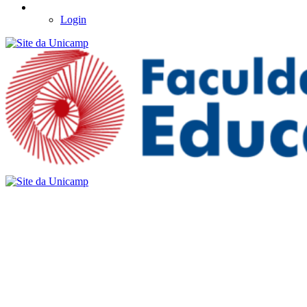
Login