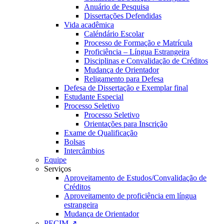
Anuário de Pesquisa
Dissertações Defendidas
Vida acadêmica
Caléndário Escolar
Processo de Formação e Matrícula
Proficiência – Língua Estrangeira
Disciplinas e Convalidação de Créditos
Mudança de Orientador
Religamento para Defesa
Defesa de Dissertação e Exemplar final
Estudante Especial
Processo Seletivo
Processo Seletivo
Orientações para Inscrição
Exame de Qualificação
Bolsas
Intercâmbios
Equipe
Serviços
Aproveitamento de Estudos/Convalidação de
Créditos
Aproveitamento de proficiência em língua
estrangeira
Mudança de Orientador
PECIM ↗