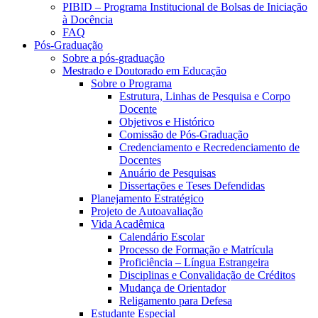
PIBID – Programa Institucional de Bolsas de Iniciação
à Docência
FAQ
Pós-Graduação
Sobre a pós-graduação
Mestrado e Doutorado em Educação
Sobre o Programa
Estrutura, Linhas de Pesquisa e Corpo
Docente
Objetivos e Histórico
Comissão de Pós-Graduação
Credenciamento e Recredenciamento de
Docentes
Anuário de Pesquisas
Dissertações e Teses Defendidas
Planejamento Estratégico
Projeto de Autoavaliação
Vida Acadêmica
Calendário Escolar
Processo de Formação e Matrícula
Proficiência – Língua Estrangeira
Disciplinas e Convalidação de Créditos
Mudança de Orientador
Religamento para Defesa
Estudante Especial