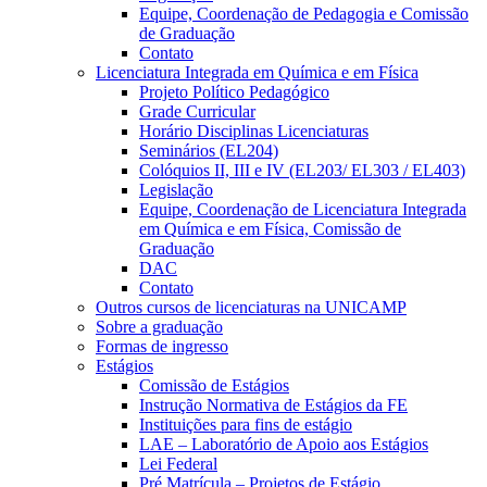
Equipe, Coordenação de Pedagogia e Comissão
de Graduação
Contato
Licenciatura Integrada em Química e em Física
Projeto Político Pedagógico
Grade Curricular
Horário Disciplinas Licenciaturas
Seminários (EL204)
Colóquios II, III e IV (EL203/ EL303 / EL403)
Legislação
Equipe, Coordenação de Licenciatura Integrada
em Química e em Física, Comissão de
Graduação
DAC
Contato
Outros cursos de licenciaturas na UNICAMP
Sobre a graduação
Formas de ingresso
Estágios
Comissão de Estágios
Instrução Normativa de Estágios da FE
Instituições para fins de estágio
LAE – Laboratório de Apoio aos Estágios
Lei Federal
Pré Matrícula – Projetos de Estágio