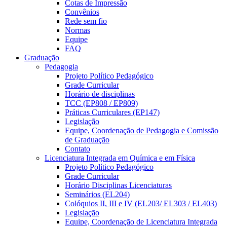
Cotas de Impressão
Convênios
Rede sem fio
Normas
Equipe
FAQ
Graduação
Pedagogia
Projeto Político Pedagógico
Grade Curricular
Horário de disciplinas
TCC (EP808 / EP809)
Práticas Curriculares (EP147)
Legislação
Equipe, Coordenação de Pedagogia e Comissão
de Graduação
Contato
Licenciatura Integrada em Química e em Física
Projeto Político Pedagógico
Grade Curricular
Horário Disciplinas Licenciaturas
Seminários (EL204)
Colóquios II, III e IV (EL203/ EL303 / EL403)
Legislação
Equipe, Coordenação de Licenciatura Integrada