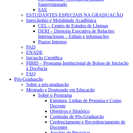
Supervisionado
SAE
ESTUDANTES ESPECIAIS NA GRADUAÇÃO
Intercâmbio e Mobilidade Acadêmica
CEL – Centro de Estudos de Línguas
DERI – Diretoria Executiva de Relações
Internacionais – Editais e informações
Prazos Internos
PAD
ENADE
Iniciação Científica
PIBID – Programa Institucional de Bolsas de Iniciação
à Docência
FAQ
Pós-Graduação
Sobre a pós-graduação
Mestrado e Doutorado em Educação
Sobre o Programa
Estrutura, Linhas de Pesquisa e Corpo
Docente
Objetivos e Histórico
Comissão de Pós-Graduação
Credenciamento e Recredenciamento de
Docentes
Anuário de Pesquisas