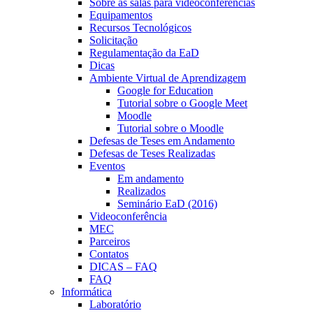
Sobre as salas para videoconferências
Equipamentos
Recursos Tecnológicos
Solicitação
Regulamentação da EaD
Dicas
Ambiente Virtual de Aprendizagem
Google for Education
Tutorial sobre o Google Meet
Moodle
Tutorial sobre o Moodle
Defesas de Teses em Andamento
Defesas de Teses Realizadas
Eventos
Em andamento
Realizados
Seminário EaD (2016)
Videoconferência
MEC
Parceiros
Contatos
DICAS – FAQ
FAQ
Informática
Laboratório