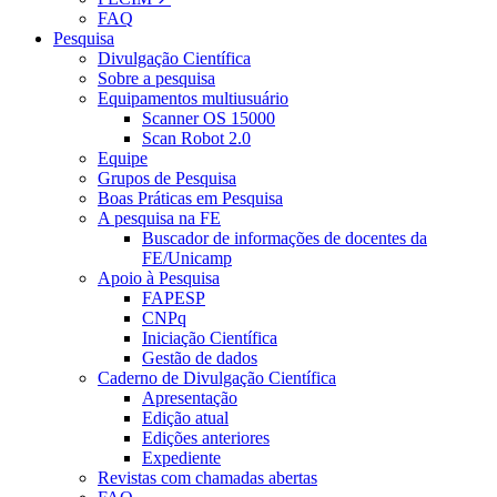
FAQ
Pesquisa
Divulgação Científica
Sobre a pesquisa
Equipamentos multiusuário
Scanner OS 15000
Scan Robot 2.0
Equipe
Grupos de Pesquisa
Boas Práticas em Pesquisa
A pesquisa na FE
Buscador de informações de docentes da
FE/Unicamp
Apoio à Pesquisa
FAPESP
CNPq
Iniciação Científica
Gestão de dados
Caderno de Divulgação Científica
Apresentação
Edição atual
Edições anteriores
Expediente
Revistas com chamadas abertas