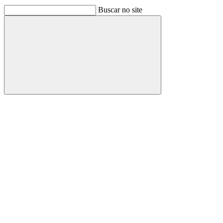
Buscar no site
Buscar
Link para o Facebook
Link para o Linkedin