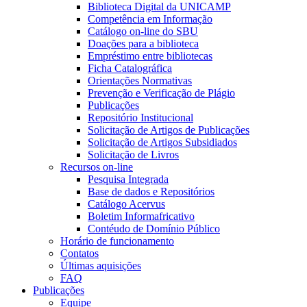
Biblioteca Digital da UNICAMP
Competência em Informação
Catálogo on-line do SBU
Doações para a biblioteca
Empréstimo entre bibliotecas
Ficha Catalográfica
Orientações Normativas
Prevenção e Verificação de Plágio
Publicações
Repositório Institucional
Solicitação de Artigos de Publicações
Solicitação de Artigos Subsidiados
Solicitação de Livros
Recursos on-line
Pesquisa Integrada
Base de dados e Repositórios
Catálogo Acervus
Boletim Informafricativo
Contéudo de Domínio Público
Horário de funcionamento
Contatos
Últimas aquisições
FAQ
Publicações
Equipe