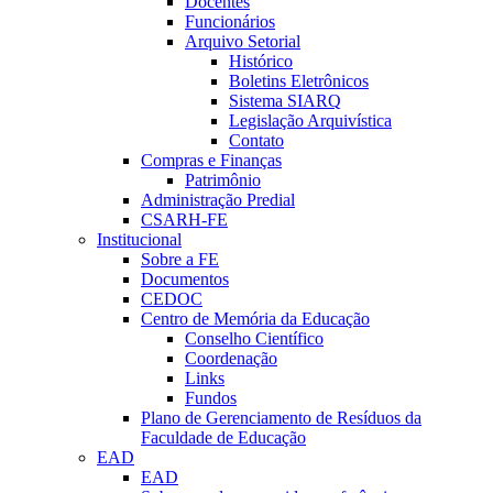
Docentes
Funcionários
Arquivo Setorial
Histórico
Boletins Eletrônicos
Sistema SIARQ
Legislação Arquivística
Contato
Compras e Finanças
Patrimônio
Administração Predial
CSARH-FE
Institucional
Sobre a FE
Documentos
CEDOC
Centro de Memória da Educação
Conselho Científico
Coordenação
Links
Fundos
Plano de Gerenciamento de Resíduos da
Faculdade de Educação
EAD
EAD