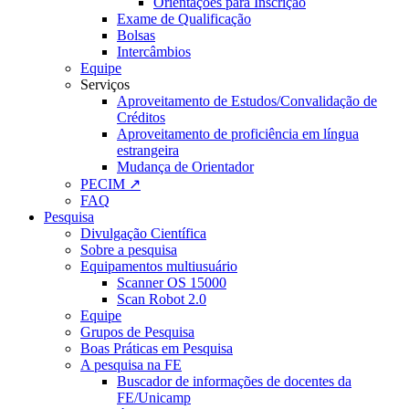
Orientações para Inscrição
Exame de Qualificação
Bolsas
Intercâmbios
Equipe
Serviços
Aproveitamento de Estudos/Convalidação de
Créditos
Aproveitamento de proficiência em língua
estrangeira
Mudança de Orientador
PECIM ↗
FAQ
Pesquisa
Divulgação Científica
Sobre a pesquisa
Equipamentos multiusuário
Scanner OS 15000
Scan Robot 2.0
Equipe
Grupos de Pesquisa
Boas Práticas em Pesquisa
A pesquisa na FE
Buscador de informações de docentes da
FE/Unicamp