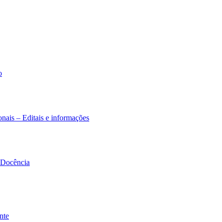
o
nais – Editais e informações
à Docência
nte