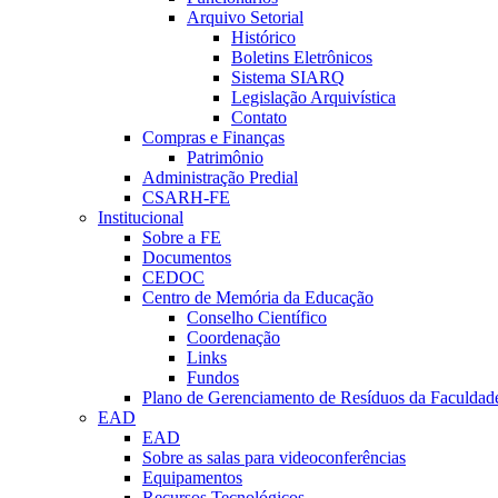
Arquivo Setorial
Histórico
Boletins Eletrônicos
Sistema SIARQ
Legislação Arquivística
Contato
Compras e Finanças
Patrimônio
Administração Predial
CSARH-FE
Institucional
Sobre a FE
Documentos
CEDOC
Centro de Memória da Educação
Conselho Científico
Coordenação
Links
Fundos
Plano de Gerenciamento de Resíduos da Faculdad
EAD
EAD
Sobre as salas para videoconferências
Equipamentos
Recursos Tecnológicos