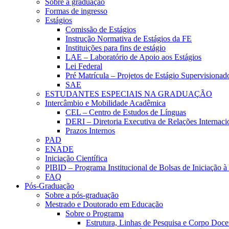
Sobre a graduação
Formas de ingresso
Estágios
Comissão de Estágios
Instrução Normativa de Estágios da FE
Instituições para fins de estágio
LAE – Laboratório de Apoio aos Estágios
Lei Federal
Pré Matrícula – Projetos de Estágio Supervisionad
SAE
ESTUDANTES ESPECIAIS NA GRADUAÇÃO
Intercâmbio e Mobilidade Acadêmica
CEL – Centro de Estudos de Línguas
DERI – Diretoria Executiva de Relações Internacio
Prazos Internos
PAD
ENADE
Iniciação Científica
PIBID – Programa Institucional de Bolsas de Iniciação 
FAQ
Pós-Graduação
Sobre a pós-graduação
Mestrado e Doutorado em Educação
Sobre o Programa
Estrutura, Linhas de Pesquisa e Corpo Doce