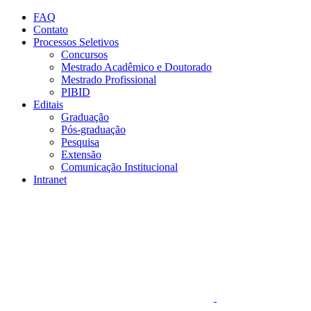
Conteúdo principal
Menu principal
Rodapé
FAQ
Contato
Processos Seletivos
Concursos
Mestrado Acadêmico e Doutorado
Mestrado Profissional
PIBID
Editais
Graduação
Pós-graduação
Pesquisa
Extensão
Comunicação Institucional
Intranet
Aumentar fonte