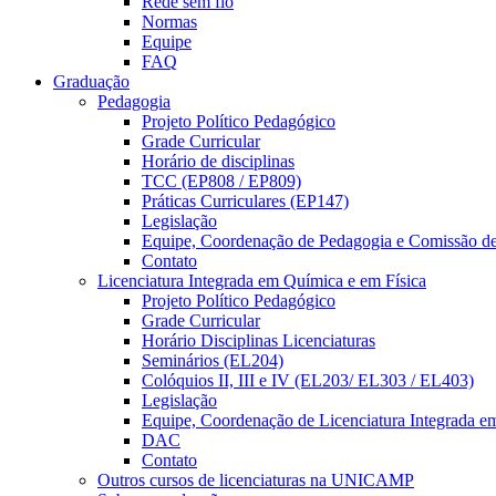
Rede sem fio
Normas
Equipe
FAQ
Graduação
Pedagogia
Projeto Político Pedagógico
Grade Curricular
Horário de disciplinas
TCC (EP808 / EP809)
Práticas Curriculares (EP147)
Legislação
Equipe, Coordenação de Pedagogia e Comissão d
Contato
Licenciatura Integrada em Química e em Física
Projeto Político Pedagógico
Grade Curricular
Horário Disciplinas Licenciaturas
Seminários (EL204)
Colóquios II, III e IV (EL203/ EL303 / EL403)
Legislação
Equipe, Coordenação de Licenciatura Integrada e
DAC
Contato
Outros cursos de licenciaturas na UNICAMP