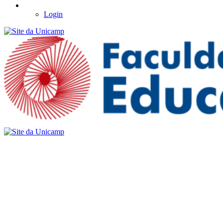
Login