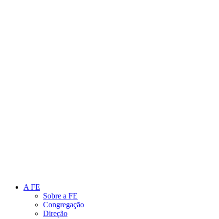
Link para o Instagram
Link para o Youtube
A FE
Sobre a FE
Congregação
Direção