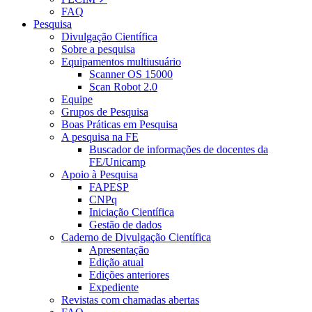
FAQ
Pesquisa
Divulgação Científica
Sobre a pesquisa
Equipamentos multiusuário
Scanner OS 15000
Scan Robot 2.0
Equipe
Grupos de Pesquisa
Boas Práticas em Pesquisa
A pesquisa na FE
Buscador de informações de docentes da
FE/Unicamp
Apoio à Pesquisa
FAPESP
CNPq
Iniciação Científica
Gestão de dados
Caderno de Divulgação Científica
Apresentação
Edição atual
Edições anteriores
Expediente
Revistas com chamadas abertas