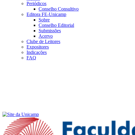
Periódicos
Conselho Consultivo
Editora FE-Unicamp
Sobre
Conselho Editorial
Submissões
Acervo
Clube de Leitores
Expositores
Indicações
FAQ
Menu