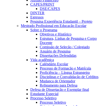
Auxílio Financeiro
CAPES/PRINT
DSE/CAPES
DINTER
Egressos
Pesquisa Experiência Estudantil – Projeto
Mestrado Profissional em Educação Escolar
Sobre o Programa
Objetivos e Histórico
Estrutura, Linhas de Pesquisa e Corpo
Docente
Comissão de Seleção / Colegiado
Anuário de Pesquisa
Dissertações Defendidas
Vida acadêmica
Caléndário Escolar
Processo de Formação e Matrícula
Proficiência – Língua Estrangeira
Disciplinas e Convalidação de Créditos
Mudança de Orientador
Religamento para Defesa
Defesa de Dissertação e Exemplar final
Estudante Especial
Processo Seletivo
Processo Seletivo