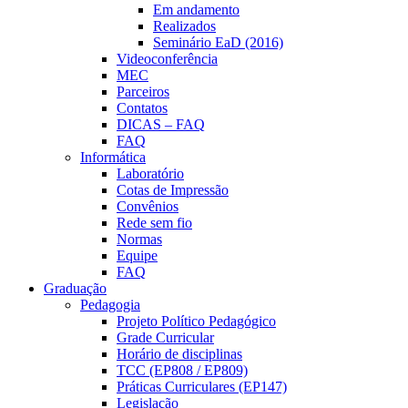
Em andamento
Realizados
Seminário EaD (2016)
Videoconferência
MEC
Parceiros
Contatos
DICAS – FAQ
FAQ
Informática
Laboratório
Cotas de Impressão
Convênios
Rede sem fio
Normas
Equipe
FAQ
Graduação
Pedagogia
Projeto Político Pedagógico
Grade Curricular
Horário de disciplinas
TCC (EP808 / EP809)
Práticas Curriculares (EP147)
Legislação