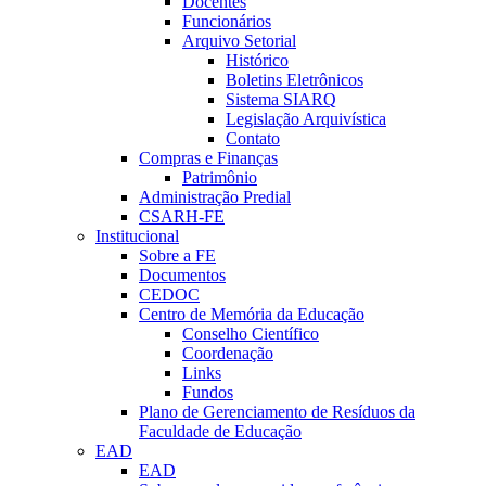
Docentes
Funcionários
Arquivo Setorial
Histórico
Boletins Eletrônicos
Sistema SIARQ
Legislação Arquivística
Contato
Compras e Finanças
Patrimônio
Administração Predial
CSARH-FE
Institucional
Sobre a FE
Documentos
CEDOC
Centro de Memória da Educação
Conselho Científico
Coordenação
Links
Fundos
Plano de Gerenciamento de Resíduos da
Faculdade de Educação
EAD
EAD