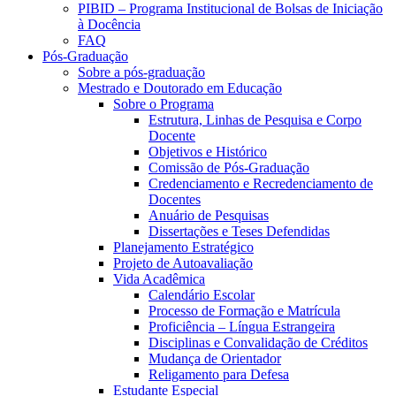
PIBID – Programa Institucional de Bolsas de Iniciação
à Docência
FAQ
Pós-Graduação
Sobre a pós-graduação
Mestrado e Doutorado em Educação
Sobre o Programa
Estrutura, Linhas de Pesquisa e Corpo
Docente
Objetivos e Histórico
Comissão de Pós-Graduação
Credenciamento e Recredenciamento de
Docentes
Anuário de Pesquisas
Dissertações e Teses Defendidas
Planejamento Estratégico
Projeto de Autoavaliação
Vida Acadêmica
Calendário Escolar
Processo de Formação e Matrícula
Proficiência – Língua Estrangeira
Disciplinas e Convalidação de Créditos
Mudança de Orientador
Religamento para Defesa
Estudante Especial