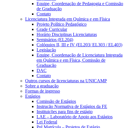
Equipe, Coordenação de Pedagogia e Comissão
de Graduação
Contato
Licenciatura Integrada em Química e em Física
Projeto Político Pedagógico
Grade Curricular
Horário Disciplinas Licenciaturas
Seminários (EL204)
Colóquios II, III e IV (EL203/ EL303 / EL403)
Legislação
Equipe, Coordenação de Licenciatura Integrada
em Química e em Física, Comissão de
Graduação
DAC
Contato
Outros cursos de licenciaturas na UNICAMP
Sobre a graduação
Formas de ingresso
Estágios
Comissão de Estágios
Instrução Normativa de Estágios da FE
Instituições para fins de estágio
LAE – Laboratório de Apoio aos Estágios
Lei Federal
Pré Matrícula – Projetos de Estágio