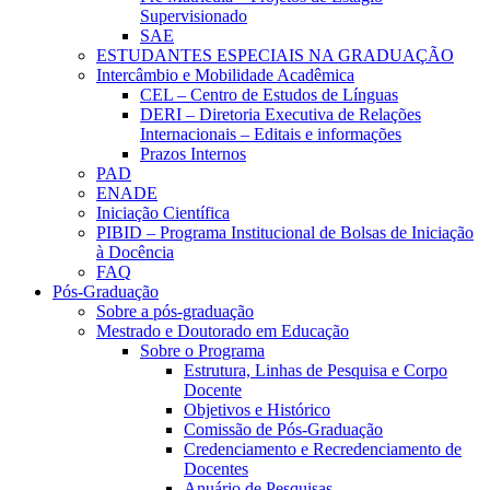
Supervisionado
SAE
ESTUDANTES ESPECIAIS NA GRADUAÇÃO
Intercâmbio e Mobilidade Acadêmica
CEL – Centro de Estudos de Línguas
DERI – Diretoria Executiva de Relações
Internacionais – Editais e informações
Prazos Internos
PAD
ENADE
Iniciação Científica
PIBID – Programa Institucional de Bolsas de Iniciação
à Docência
FAQ
Pós-Graduação
Sobre a pós-graduação
Mestrado e Doutorado em Educação
Sobre o Programa
Estrutura, Linhas de Pesquisa e Corpo
Docente
Objetivos e Histórico
Comissão de Pós-Graduação
Credenciamento e Recredenciamento de
Docentes
Anuário de Pesquisas