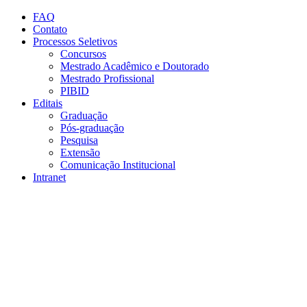
Conteúdo principal
Menu principal
Rodapé
FAQ
Contato
Processos Seletivos
Concursos
Mestrado Acadêmico e Doutorado
Mestrado Profissional
PIBID
Editais
Graduação
Pós-graduação
Pesquisa
Extensão
Comunicação Institucional
Intranet
Aumentar fonte
Diminuir fonte