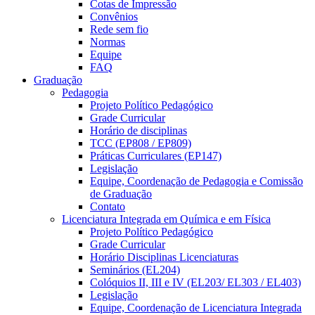
Cotas de Impressão
Convênios
Rede sem fio
Normas
Equipe
FAQ
Graduação
Pedagogia
Projeto Político Pedagógico
Grade Curricular
Horário de disciplinas
TCC (EP808 / EP809)
Práticas Curriculares (EP147)
Legislação
Equipe, Coordenação de Pedagogia e Comissão
de Graduação
Contato
Licenciatura Integrada em Química e em Física
Projeto Político Pedagógico
Grade Curricular
Horário Disciplinas Licenciaturas
Seminários (EL204)
Colóquios II, III e IV (EL203/ EL303 / EL403)
Legislação
Equipe, Coordenação de Licenciatura Integrada