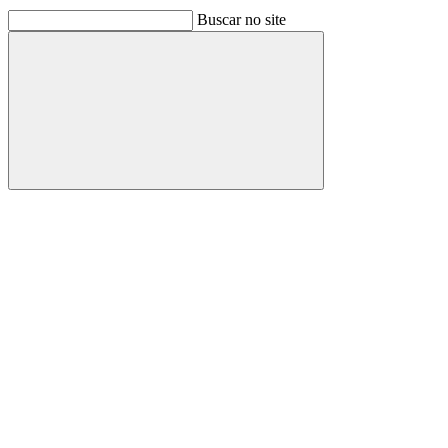
Buscar no site
Buscar
Link para o Facebook
Link para o Linkedin