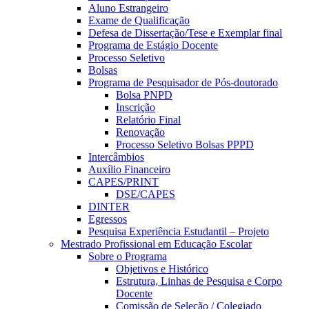
Aluno Estrangeiro
Exame de Qualificação
Defesa de Dissertação/Tese e Exemplar final
Programa de Estágio Docente
Processo Seletivo
Bolsas
Programa de Pesquisador de Pós-doutorado
Bolsa PNPD
Inscrição
Relatório Final
Renovação
Processo Seletivo Bolsas PPPD
Intercâmbios
Auxílio Financeiro
CAPES/PRINT
DSE/CAPES
DINTER
Egressos
Pesquisa Experiência Estudantil – Projeto
Mestrado Profissional em Educação Escolar
Sobre o Programa
Objetivos e Histórico
Estrutura, Linhas de Pesquisa e Corpo
Docente
Comissão de Seleção / Colegiado