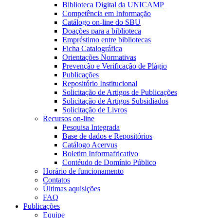
Biblioteca Digital da UNICAMP
Competência em Informação
Catálogo on-line do SBU
Doações para a biblioteca
Empréstimo entre bibliotecas
Ficha Catalográfica
Orientações Normativas
Prevenção e Verificação de Plágio
Publicações
Repositório Institucional
Solicitação de Artigos de Publicações
Solicitação de Artigos Subsidiados
Solicitação de Livros
Recursos on-line
Pesquisa Integrada
Base de dados e Repositórios
Catálogo Acervus
Boletim Informafricativo
Contéudo de Domínio Público
Horário de funcionamento
Contatos
Últimas aquisições
FAQ
Publicações
Equipe