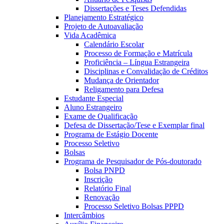
Dissertações e Teses Defendidas
Planejamento Estratégico
Projeto de Autoavaliação
Vida Acadêmica
Calendário Escolar
Processo de Formação e Matrícula
Proficiência – Língua Estrangeira
Disciplinas e Convalidação de Créditos
Mudança de Orientador
Religamento para Defesa
Estudante Especial
Aluno Estrangeiro
Exame de Qualificação
Defesa de Dissertação/Tese e Exemplar final
Programa de Estágio Docente
Processo Seletivo
Bolsas
Programa de Pesquisador de Pós-doutorado
Bolsa PNPD
Inscrição
Relatório Final
Renovação
Processo Seletivo Bolsas PPPD
Intercâmbios