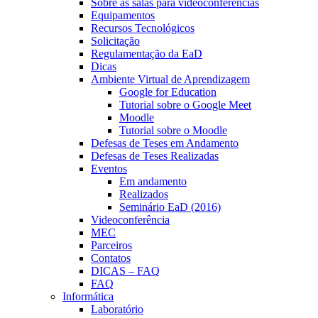
Sobre as salas para videoconferências
Equipamentos
Recursos Tecnológicos
Solicitação
Regulamentação da EaD
Dicas
Ambiente Virtual de Aprendizagem
Google for Education
Tutorial sobre o Google Meet
Moodle
Tutorial sobre o Moodle
Defesas de Teses em Andamento
Defesas de Teses Realizadas
Eventos
Em andamento
Realizados
Seminário EaD (2016)
Videoconferência
MEC
Parceiros
Contatos
DICAS – FAQ
FAQ
Informática
Laboratório