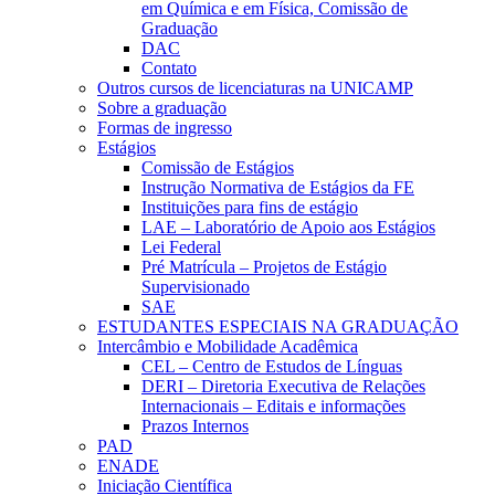
em Química e em Física, Comissão de
Graduação
DAC
Contato
Outros cursos de licenciaturas na UNICAMP
Sobre a graduação
Formas de ingresso
Estágios
Comissão de Estágios
Instrução Normativa de Estágios da FE
Instituições para fins de estágio
LAE – Laboratório de Apoio aos Estágios
Lei Federal
Pré Matrícula – Projetos de Estágio
Supervisionado
SAE
ESTUDANTES ESPECIAIS NA GRADUAÇÃO
Intercâmbio e Mobilidade Acadêmica
CEL – Centro de Estudos de Línguas
DERI – Diretoria Executiva de Relações
Internacionais – Editais e informações
Prazos Internos
PAD
ENADE
Iniciação Científica