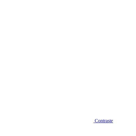
Diminuir fonte
Contraste