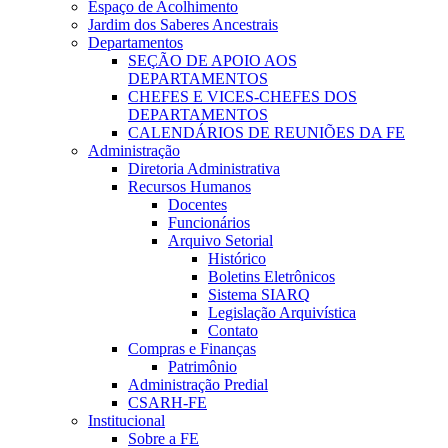
Espaço de Acolhimento
Jardim dos Saberes Ancestrais
Departamentos
SEÇÃO DE APOIO AOS
DEPARTAMENTOS
CHEFES E VICES-CHEFES DOS
DEPARTAMENTOS
CALENDÁRIOS DE REUNIÕES DA FE
Administração
Diretoria Administrativa
Recursos Humanos
Docentes
Funcionários
Arquivo Setorial
Histórico
Boletins Eletrônicos
Sistema SIARQ
Legislação Arquivística
Contato
Compras e Finanças
Patrimônio
Administração Predial
CSARH-FE
Institucional
Sobre a FE