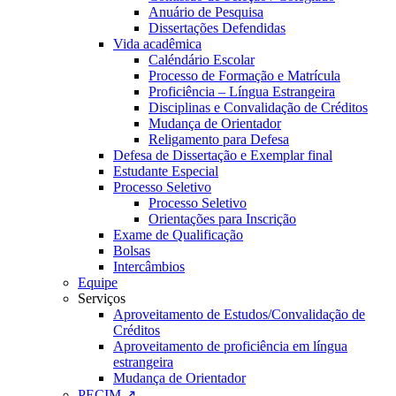
Anuário de Pesquisa
Dissertações Defendidas
Vida acadêmica
Caléndário Escolar
Processo de Formação e Matrícula
Proficiência – Língua Estrangeira
Disciplinas e Convalidação de Créditos
Mudança de Orientador
Religamento para Defesa
Defesa de Dissertação e Exemplar final
Estudante Especial
Processo Seletivo
Processo Seletivo
Orientações para Inscrição
Exame de Qualificação
Bolsas
Intercâmbios
Equipe
Serviços
Aproveitamento de Estudos/Convalidação de
Créditos
Aproveitamento de proficiência em língua
estrangeira
Mudança de Orientador
PECIM ↗