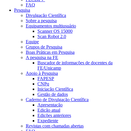
FAQ
Pesquisa
Divulgação Científica
Sobre a pesquisa
Equipamentos multiusuário
Scanner OS 15000
Scan Robot 2.0
Equipe
Grupos de Pesquisa
Boas Práticas em Pesquisa
A pesquisa na FE
Buscador de informações de docentes da
FE/Unicamp
Apoio à Pesquisa
FAPESP
CNPq
Iniciação Científica
Gestão de dados
Caderno de Divulgação Científica
Apresentação
Edição atual
Edições anteriores
Expediente
Revistas com chamadas abertas