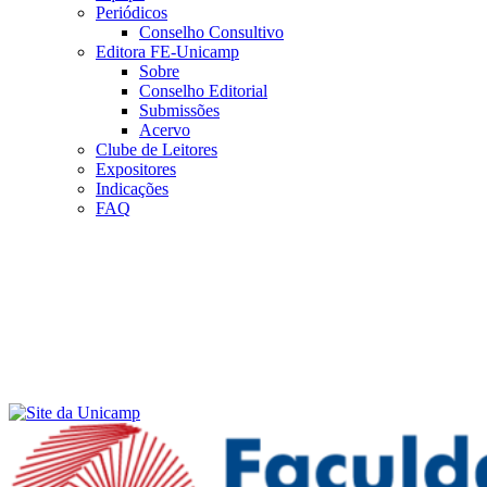
Periódicos
Conselho Consultivo
Editora FE-Unicamp
Sobre
Conselho Editorial
Submissões
Acervo
Clube de Leitores
Expositores
Indicações
FAQ
Menu