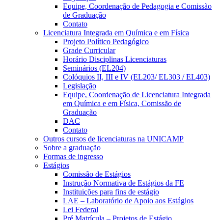
Equipe, Coordenação de Pedagogia e Comissão
de Graduação
Contato
Licenciatura Integrada em Química e em Física
Projeto Político Pedagógico
Grade Curricular
Horário Disciplinas Licenciaturas
Seminários (EL204)
Colóquios II, III e IV (EL203/ EL303 / EL403)
Legislação
Equipe, Coordenação de Licenciatura Integrada
em Química e em Física, Comissão de
Graduação
DAC
Contato
Outros cursos de licenciaturas na UNICAMP
Sobre a graduação
Formas de ingresso
Estágios
Comissão de Estágios
Instrução Normativa de Estágios da FE
Instituições para fins de estágio
LAE – Laboratório de Apoio aos Estágios
Lei Federal
Pré Matrícula – Projetos de Estágio