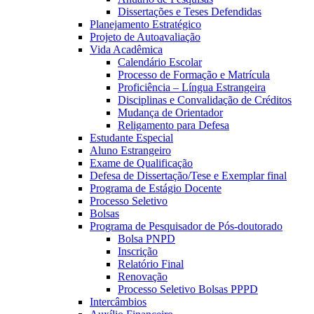
Dissertações e Teses Defendidas
Planejamento Estratégico
Projeto de Autoavaliação
Vida Acadêmica
Calendário Escolar
Processo de Formação e Matrícula
Proficiência – Língua Estrangeira
Disciplinas e Convalidação de Créditos
Mudança de Orientador
Religamento para Defesa
Estudante Especial
Aluno Estrangeiro
Exame de Qualificação
Defesa de Dissertação/Tese e Exemplar final
Programa de Estágio Docente
Processo Seletivo
Bolsas
Programa de Pesquisador de Pós-doutorado
Bolsa PNPD
Inscrição
Relatório Final
Renovação
Processo Seletivo Bolsas PPPD
Intercâmbios