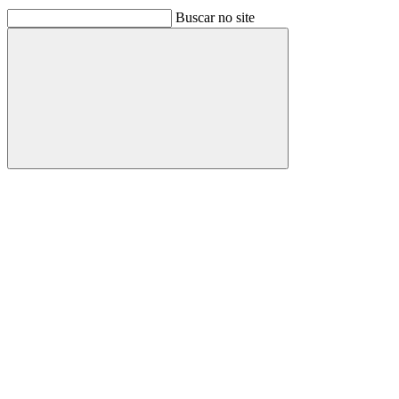
Buscar no site
Buscar
Link para o Facebook
Link para o Linkedin