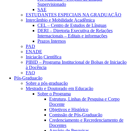
Supervisionado
SAE
ESTUDANTES ESPECIAIS NA GRADUAÇÃO
Intercâmbio e Mobilidade Acadêmica
CEL – Centro de Estudos de Línguas
DERI – Diretoria Executiva de Relações
Internacionais – Editais e informações
Prazos Internos
PAD
ENADE
Iniciação Científica
PIBID – Programa Institucional de Bolsas de Iniciação
à Docência
FAQ
Pós-Graduação
Sobre a pós-graduação
Mestrado e Doutorado em Educação
Sobre o Programa
Estrutura, Linhas de Pesquisa e Corpo
Docente
Objetivos e Histórico
Comissão de Pós-Graduação
Credenciamento e Recredenciamento de
Docentes
Anuário de Pesquisas