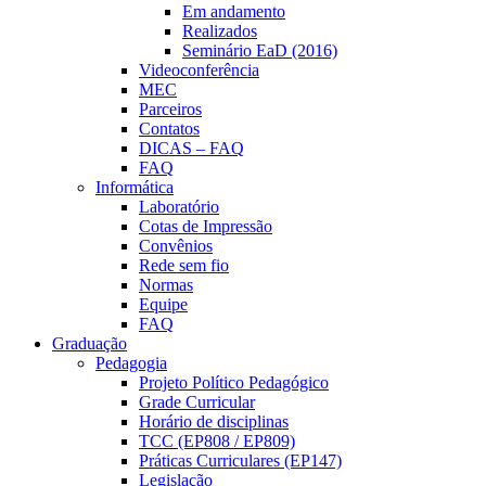
Em andamento
Realizados
Seminário EaD (2016)
Videoconferência
MEC
Parceiros
Contatos
DICAS – FAQ
FAQ
Informática
Laboratório
Cotas de Impressão
Convênios
Rede sem fio
Normas
Equipe
FAQ
Graduação
Pedagogia
Projeto Político Pedagógico
Grade Curricular
Horário de disciplinas
TCC (EP808 / EP809)
Práticas Curriculares (EP147)
Legislação