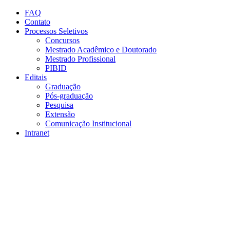
Conteúdo principal
Menu principal
Rodapé
FAQ
Contato
Processos Seletivos
Concursos
Mestrado Acadêmico e Doutorado
Mestrado Profissional
PIBID
Editais
Graduação
Pós-graduação
Pesquisa
Extensão
Comunicação Institucional
Intranet
Aumentar fonte
Diminuir fonte