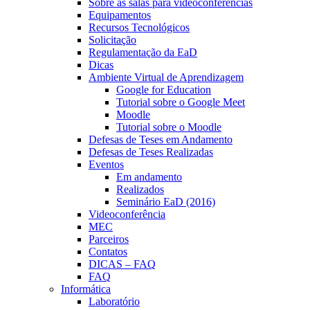
Sobre as salas para videoconferências
Equipamentos
Recursos Tecnológicos
Solicitação
Regulamentação da EaD
Dicas
Ambiente Virtual de Aprendizagem
Google for Education
Tutorial sobre o Google Meet
Moodle
Tutorial sobre o Moodle
Defesas de Teses em Andamento
Defesas de Teses Realizadas
Eventos
Em andamento
Realizados
Seminário EaD (2016)
Videoconferência
MEC
Parceiros
Contatos
DICAS – FAQ
FAQ
Informática
Laboratório