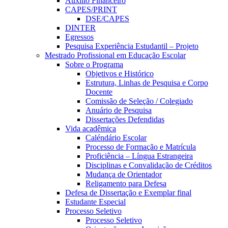
Auxílio Financeiro
CAPES/PRINT
DSE/CAPES
DINTER
Egressos
Pesquisa Experiência Estudantil – Projeto
Mestrado Profissional em Educação Escolar
Sobre o Programa
Objetivos e Histórico
Estrutura, Linhas de Pesquisa e Corpo
Docente
Comissão de Seleção / Colegiado
Anuário de Pesquisa
Dissertações Defendidas
Vida acadêmica
Caléndário Escolar
Processo de Formação e Matrícula
Proficiência – Língua Estrangeira
Disciplinas e Convalidação de Créditos
Mudança de Orientador
Religamento para Defesa
Defesa de Dissertação e Exemplar final
Estudante Especial
Processo Seletivo
Processo Seletivo