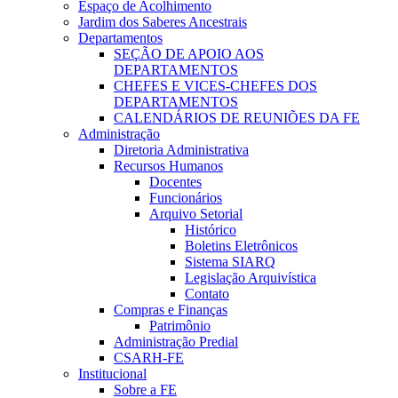
Espaço de Acolhimento
Jardim dos Saberes Ancestrais
Departamentos
SEÇÃO DE APOIO AOS
DEPARTAMENTOS
CHEFES E VICES-CHEFES DOS
DEPARTAMENTOS
CALENDÁRIOS DE REUNIÕES DA FE
Administração
Diretoria Administrativa
Recursos Humanos
Docentes
Funcionários
Arquivo Setorial
Histórico
Boletins Eletrônicos
Sistema SIARQ
Legislação Arquivística
Contato
Compras e Finanças
Patrimônio
Administração Predial
CSARH-FE
Institucional
Sobre a FE