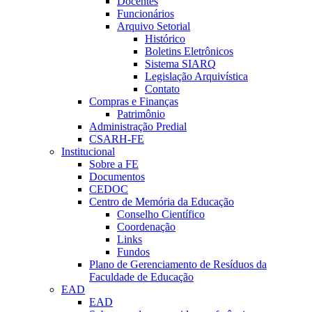
Docentes
Funcionários
Arquivo Setorial
Histórico
Boletins Eletrônicos
Sistema SIARQ
Legislação Arquivística
Contato
Compras e Finanças
Patrimônio
Administração Predial
CSARH-FE
Institucional
Sobre a FE
Documentos
CEDOC
Centro de Memória da Educação
Conselho Científico
Coordenação
Links
Fundos
Plano de Gerenciamento de Resíduos da
Faculdade de Educação
EAD
EAD