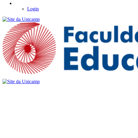
Login