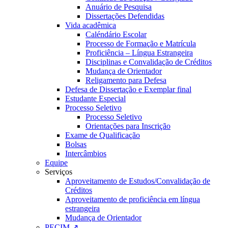
Anuário de Pesquisa
Dissertações Defendidas
Vida acadêmica
Caléndário Escolar
Processo de Formação e Matrícula
Proficiência – Língua Estrangeira
Disciplinas e Convalidação de Créditos
Mudança de Orientador
Religamento para Defesa
Defesa de Dissertação e Exemplar final
Estudante Especial
Processo Seletivo
Processo Seletivo
Orientações para Inscrição
Exame de Qualificação
Bolsas
Intercâmbios
Equipe
Serviços
Aproveitamento de Estudos/Convalidação de
Créditos
Aproveitamento de proficiência em língua
estrangeira
Mudança de Orientador
PECIM ↗