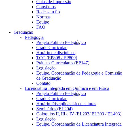
Cotas de Impressão
Convênios
Rede sem fio
Normas
Equipe
FAQ
Graduação
Pedagogia
Projeto Político Pedagógico
Grade Curricular
Horário de disciplinas
TCC (EP808 / EP809)
Práticas Curriculares (EP147)
Legislação
Equipe, Coordenação de Pedagogia e Comissão
de Graduação
Contato
Licenciatura Integrada em Química e em Física
Projeto Político Pedagógico
Grade Curricular
Horário Disciplinas Licenciaturas
Seminários (EL204)
Colóquios II, III e IV (EL203/ EL303 / EL403)
Legislação
Equipe, Coordenação de Licenciatura Integrada