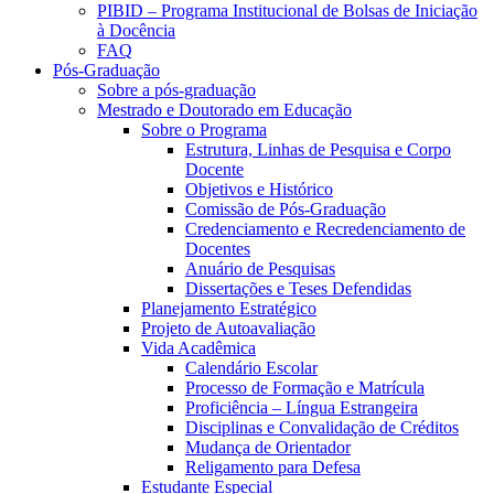
PIBID – Programa Institucional de Bolsas de Iniciação
à Docência
FAQ
Pós-Graduação
Sobre a pós-graduação
Mestrado e Doutorado em Educação
Sobre o Programa
Estrutura, Linhas de Pesquisa e Corpo
Docente
Objetivos e Histórico
Comissão de Pós-Graduação
Credenciamento e Recredenciamento de
Docentes
Anuário de Pesquisas
Dissertações e Teses Defendidas
Planejamento Estratégico
Projeto de Autoavaliação
Vida Acadêmica
Calendário Escolar
Processo de Formação e Matrícula
Proficiência – Língua Estrangeira
Disciplinas e Convalidação de Créditos
Mudança de Orientador
Religamento para Defesa
Estudante Especial