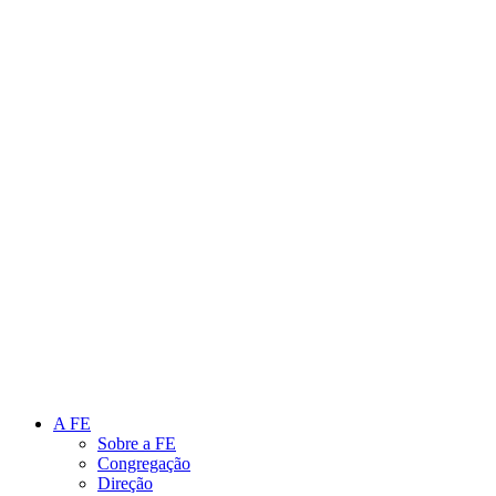
Link para o Instagram
Link para o Youtube
A FE
Sobre a FE
Congregação
Direção