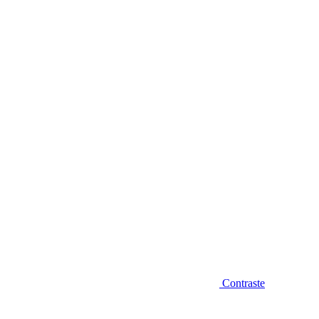
Diminuir fonte
Contraste