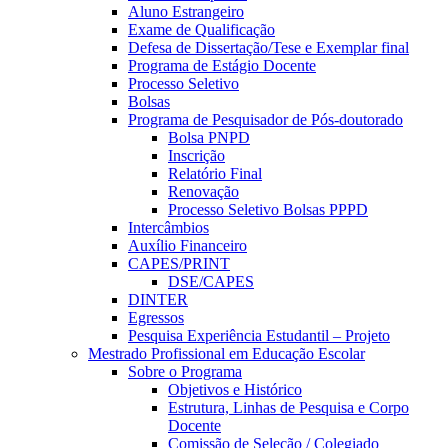
Aluno Estrangeiro
Exame de Qualificação
Defesa de Dissertação/Tese e Exemplar final
Programa de Estágio Docente
Processo Seletivo
Bolsas
Programa de Pesquisador de Pós-doutorado
Bolsa PNPD
Inscrição
Relatório Final
Renovação
Processo Seletivo Bolsas PPPD
Intercâmbios
Auxílio Financeiro
CAPES/PRINT
DSE/CAPES
DINTER
Egressos
Pesquisa Experiência Estudantil – Projeto
Mestrado Profissional em Educação Escolar
Sobre o Programa
Objetivos e Histórico
Estrutura, Linhas de Pesquisa e Corpo
Docente
Comissão de Seleção / Colegiado