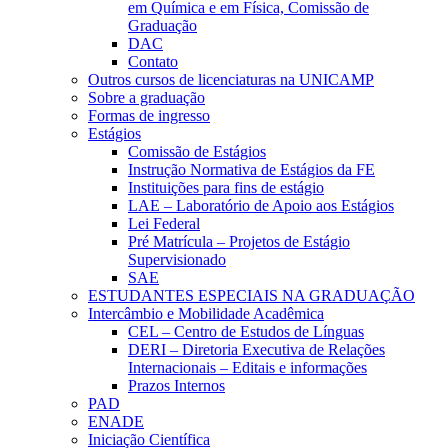
em Química e em Física, Comissão de
Graduação
DAC
Contato
Outros cursos de licenciaturas na UNICAMP
Sobre a graduação
Formas de ingresso
Estágios
Comissão de Estágios
Instrução Normativa de Estágios da FE
Instituições para fins de estágio
LAE – Laboratório de Apoio aos Estágios
Lei Federal
Pré Matrícula – Projetos de Estágio
Supervisionado
SAE
ESTUDANTES ESPECIAIS NA GRADUAÇÃO
Intercâmbio e Mobilidade Acadêmica
CEL – Centro de Estudos de Línguas
DERI – Diretoria Executiva de Relações
Internacionais – Editais e informações
Prazos Internos
PAD
ENADE
Iniciação Científica