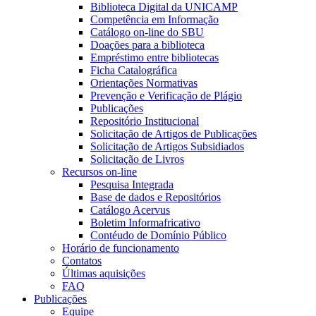
Biblioteca Digital da UNICAMP
Competência em Informação
Catálogo on-line do SBU
Doações para a biblioteca
Empréstimo entre bibliotecas
Ficha Catalográfica
Orientações Normativas
Prevenção e Verificação de Plágio
Publicações
Repositório Institucional
Solicitação de Artigos de Publicações
Solicitação de Artigos Subsidiados
Solicitação de Livros
Recursos on-line
Pesquisa Integrada
Base de dados e Repositórios
Catálogo Acervus
Boletim Informafricativo
Contéudo de Domínio Público
Horário de funcionamento
Contatos
Últimas aquisições
FAQ
Publicações
Equipe