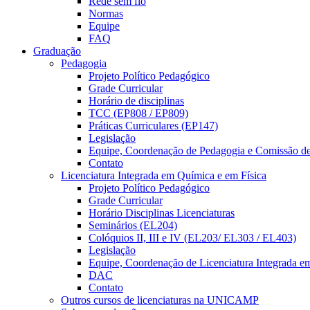
Rede sem fio
Normas
Equipe
FAQ
Graduação
Pedagogia
Projeto Político Pedagógico
Grade Curricular
Horário de disciplinas
TCC (EP808 / EP809)
Práticas Curriculares (EP147)
Legislação
Equipe, Coordenação de Pedagogia e Comissão d
Contato
Licenciatura Integrada em Química e em Física
Projeto Político Pedagógico
Grade Curricular
Horário Disciplinas Licenciaturas
Seminários (EL204)
Colóquios II, III e IV (EL203/ EL303 / EL403)
Legislação
Equipe, Coordenação de Licenciatura Integrada e
DAC
Contato
Outros cursos de licenciaturas na UNICAMP