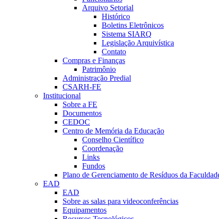
Arquivo Setorial
Histórico
Boletins Eletrônicos
Sistema SIARQ
Legislação Arquivística
Contato
Compras e Finanças
Patrimônio
Administração Predial
CSARH-FE
Institucional
Sobre a FE
Documentos
CEDOC
Centro de Memória da Educação
Conselho Científico
Coordenação
Links
Fundos
Plano de Gerenciamento de Resíduos da Faculdad
EAD
EAD
Sobre as salas para videoconferências
Equipamentos
Recursos Tecnológicos