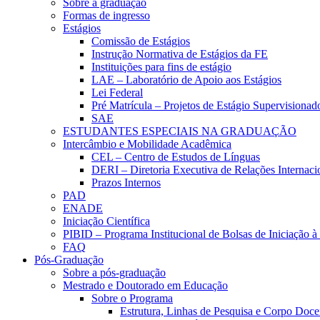
Sobre a graduação
Formas de ingresso
Estágios
Comissão de Estágios
Instrução Normativa de Estágios da FE
Instituições para fins de estágio
LAE – Laboratório de Apoio aos Estágios
Lei Federal
Pré Matrícula – Projetos de Estágio Supervisionad
SAE
ESTUDANTES ESPECIAIS NA GRADUAÇÃO
Intercâmbio e Mobilidade Acadêmica
CEL – Centro de Estudos de Línguas
DERI – Diretoria Executiva de Relações Internacio
Prazos Internos
PAD
ENADE
Iniciação Científica
PIBID – Programa Institucional de Bolsas de Iniciação 
FAQ
Pós-Graduação
Sobre a pós-graduação
Mestrado e Doutorado em Educação
Sobre o Programa
Estrutura, Linhas de Pesquisa e Corpo Doce