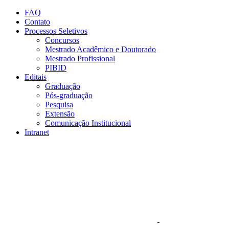
Conteúdo principal
Menu principal
Rodapé
FAQ
Contato
Processos Seletivos
Concursos
Mestrado Acadêmico e Doutorado
Mestrado Profissional
PIBID
Editais
Graduação
Pós-graduação
Pesquisa
Extensão
Comunicação Institucional
Intranet
Aumentar fonte