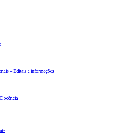
o
nais – Editais e informações
à Docência
nte