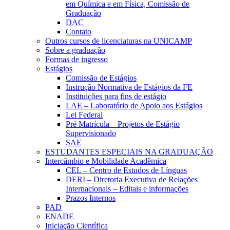
em Química e em Física, Comissão de
Graduação
DAC
Contato
Outros cursos de licenciaturas na UNICAMP
Sobre a graduação
Formas de ingresso
Estágios
Comissão de Estágios
Instrução Normativa de Estágios da FE
Instituições para fins de estágio
LAE – Laboratório de Apoio aos Estágios
Lei Federal
Pré Matrícula – Projetos de Estágio
Supervisionado
SAE
ESTUDANTES ESPECIAIS NA GRADUAÇÃO
Intercâmbio e Mobilidade Acadêmica
CEL – Centro de Estudos de Línguas
DERI – Diretoria Executiva de Relações
Internacionais – Editais e informações
Prazos Internos
PAD
ENADE
Iniciação Científica