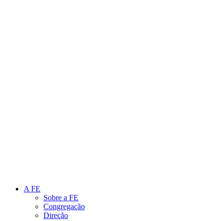
Link para o Instagram
Link para o Youtube
A FE
Sobre a FE
Congregação
Direção