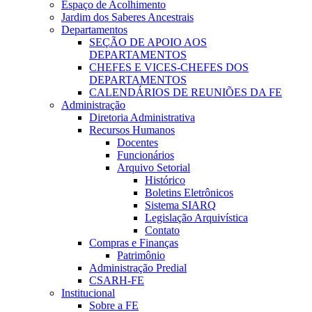
Espaço de Acolhimento
Jardim dos Saberes Ancestrais
Departamentos
SEÇÃO DE APOIO AOS
DEPARTAMENTOS
CHEFES E VICES-CHEFES DOS
DEPARTAMENTOS
CALENDÁRIOS DE REUNIÕES DA FE
Administração
Diretoria Administrativa
Recursos Humanos
Docentes
Funcionários
Arquivo Setorial
Histórico
Boletins Eletrônicos
Sistema SIARQ
Legislação Arquivística
Contato
Compras e Finanças
Patrimônio
Administração Predial
CSARH-FE
Institucional
Sobre a FE