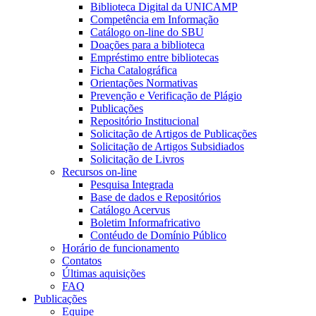
Biblioteca Digital da UNICAMP
Competência em Informação
Catálogo on-line do SBU
Doações para a biblioteca
Empréstimo entre bibliotecas
Ficha Catalográfica
Orientações Normativas
Prevenção e Verificação de Plágio
Publicações
Repositório Institucional
Solicitação de Artigos de Publicações
Solicitação de Artigos Subsidiados
Solicitação de Livros
Recursos on-line
Pesquisa Integrada
Base de dados e Repositórios
Catálogo Acervus
Boletim Informafricativo
Contéudo de Domínio Público
Horário de funcionamento
Contatos
Últimas aquisições
FAQ
Publicações
Equipe