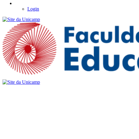
Login