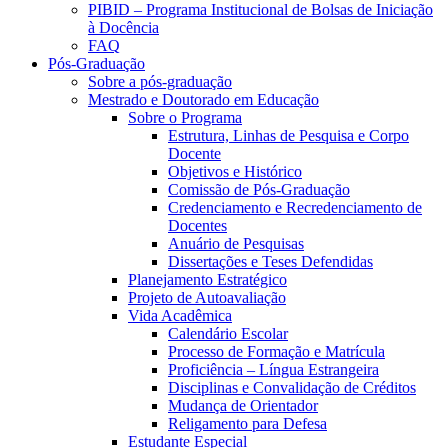
PIBID – Programa Institucional de Bolsas de Iniciação
à Docência
FAQ
Pós-Graduação
Sobre a pós-graduação
Mestrado e Doutorado em Educação
Sobre o Programa
Estrutura, Linhas de Pesquisa e Corpo
Docente
Objetivos e Histórico
Comissão de Pós-Graduação
Credenciamento e Recredenciamento de
Docentes
Anuário de Pesquisas
Dissertações e Teses Defendidas
Planejamento Estratégico
Projeto de Autoavaliação
Vida Acadêmica
Calendário Escolar
Processo de Formação e Matrícula
Proficiência – Língua Estrangeira
Disciplinas e Convalidação de Créditos
Mudança de Orientador
Religamento para Defesa
Estudante Especial