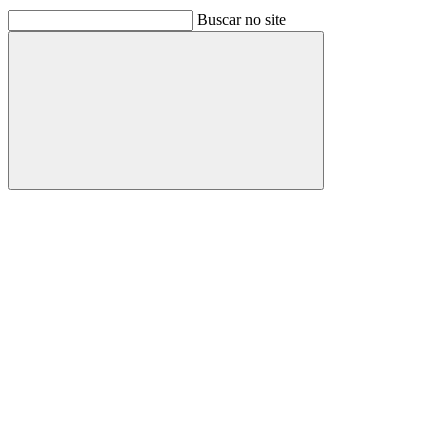
Buscar no site
Buscar
Link para o Facebook
Link para o Linkedin