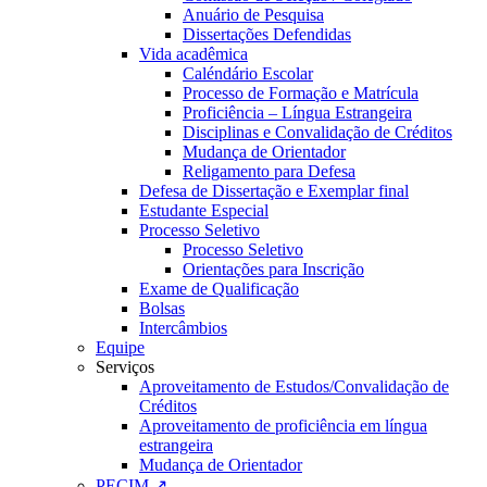
Anuário de Pesquisa
Dissertações Defendidas
Vida acadêmica
Caléndário Escolar
Processo de Formação e Matrícula
Proficiência – Língua Estrangeira
Disciplinas e Convalidação de Créditos
Mudança de Orientador
Religamento para Defesa
Defesa de Dissertação e Exemplar final
Estudante Especial
Processo Seletivo
Processo Seletivo
Orientações para Inscrição
Exame de Qualificação
Bolsas
Intercâmbios
Equipe
Serviços
Aproveitamento de Estudos/Convalidação de
Créditos
Aproveitamento de proficiência em língua
estrangeira
Mudança de Orientador
PECIM ↗