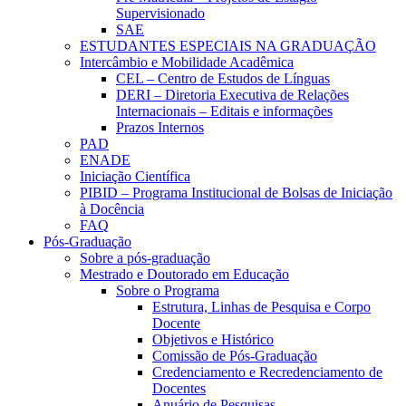
Supervisionado
SAE
ESTUDANTES ESPECIAIS NA GRADUAÇÃO
Intercâmbio e Mobilidade Acadêmica
CEL – Centro de Estudos de Línguas
DERI – Diretoria Executiva de Relações
Internacionais – Editais e informações
Prazos Internos
PAD
ENADE
Iniciação Científica
PIBID – Programa Institucional de Bolsas de Iniciação
à Docência
FAQ
Pós-Graduação
Sobre a pós-graduação
Mestrado e Doutorado em Educação
Sobre o Programa
Estrutura, Linhas de Pesquisa e Corpo
Docente
Objetivos e Histórico
Comissão de Pós-Graduação
Credenciamento e Recredenciamento de
Docentes
Anuário de Pesquisas