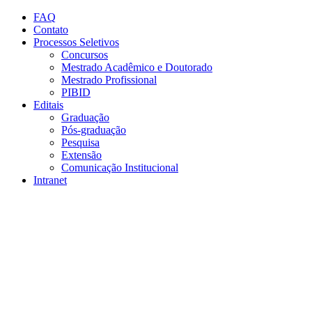
Conteúdo principal
Menu principal
Rodapé
FAQ
Contato
Processos Seletivos
Concursos
Mestrado Acadêmico e Doutorado
Mestrado Profissional
PIBID
Editais
Graduação
Pós-graduação
Pesquisa
Extensão
Comunicação Institucional
Intranet
Aumentar fonte
Diminuir fonte