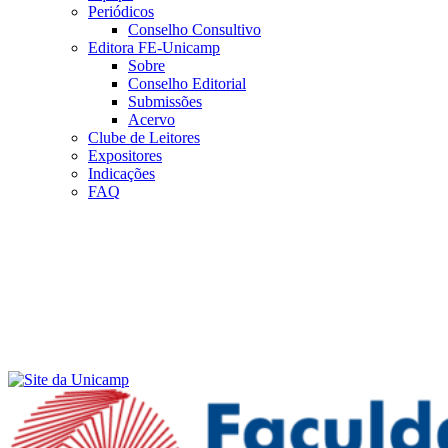
Periódicos
Conselho Consultivo
Editora FE-Unicamp
Sobre
Conselho Editorial
Submissões
Acervo
Clube de Leitores
Expositores
Indicações
FAQ
Menu