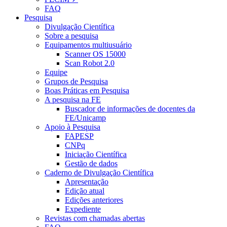
FAQ
Pesquisa
Divulgação Científica
Sobre a pesquisa
Equipamentos multiusuário
Scanner OS 15000
Scan Robot 2.0
Equipe
Grupos de Pesquisa
Boas Práticas em Pesquisa
A pesquisa na FE
Buscador de informações de docentes da
FE/Unicamp
Apoio à Pesquisa
FAPESP
CNPq
Iniciação Científica
Gestão de dados
Caderno de Divulgação Científica
Apresentação
Edição atual
Edições anteriores
Expediente
Revistas com chamadas abertas