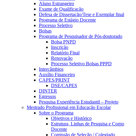
Aluno Estrangeiro
Exame de Qualificação
Defesa de Dissertação/Tese e Exemplar final
Programa de Estágio Docente
Processo Seletivo
Bolsas
Programa de Pesquisador de Pós-doutorado
Bolsa PNPD
Inscrição
Relatório Final
Renovação
Processo Seletivo Bolsas PPPD
Intercâmbios
Auxílio Financeiro
CAPES/PRINT
DSE/CAPES
DINTER
Egressos
Pesquisa Experiência Estudantil – Projeto
Mestrado Profissional em Educação Escolar
Sobre o Programa
Objetivos e Histórico
Estrutura, Linhas de Pesquisa e Corpo
Docente
Comissão de Seleção / Colegiado