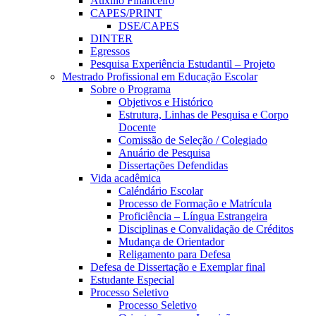
Auxílio Financeiro
CAPES/PRINT
DSE/CAPES
DINTER
Egressos
Pesquisa Experiência Estudantil – Projeto
Mestrado Profissional em Educação Escolar
Sobre o Programa
Objetivos e Histórico
Estrutura, Linhas de Pesquisa e Corpo
Docente
Comissão de Seleção / Colegiado
Anuário de Pesquisa
Dissertações Defendidas
Vida acadêmica
Caléndário Escolar
Processo de Formação e Matrícula
Proficiência – Língua Estrangeira
Disciplinas e Convalidação de Créditos
Mudança de Orientador
Religamento para Defesa
Defesa de Dissertação e Exemplar final
Estudante Especial
Processo Seletivo
Processo Seletivo