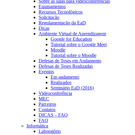
Sobre as salas para videoconferências
Equipamentos
Recursos Tecnológicos
Solicitação
Regulamentação da EaD
Dicas
Ambiente Virtual de Aprendizagem
Google for Education
Tutorial sobre o Google Meet
Moodle
Tutorial sobre o Moodle
Defesas de Teses em Andamento
Defesas de Teses Realizadas
Eventos
Em andamento
Realizados
Seminário EaD (2016)
Videoconferência
MEC
Parceiros
Contatos
DICAS – FAQ
FAQ
Informática
Laboratório