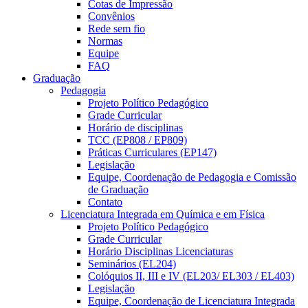
Cotas de Impressão
Convênios
Rede sem fio
Normas
Equipe
FAQ
Graduação
Pedagogia
Projeto Político Pedagógico
Grade Curricular
Horário de disciplinas
TCC (EP808 / EP809)
Práticas Curriculares (EP147)
Legislação
Equipe, Coordenação de Pedagogia e Comissão
de Graduação
Contato
Licenciatura Integrada em Química e em Física
Projeto Político Pedagógico
Grade Curricular
Horário Disciplinas Licenciaturas
Seminários (EL204)
Colóquios II, III e IV (EL203/ EL303 / EL403)
Legislação
Equipe, Coordenação de Licenciatura Integrada