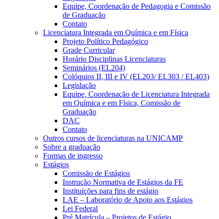
Equipe, Coordenação de Pedagogia e Comissão
de Graduação
Contato
Licenciatura Integrada em Química e em Física
Projeto Político Pedagógico
Grade Curricular
Horário Disciplinas Licenciaturas
Seminários (EL204)
Colóquios II, III e IV (EL203/ EL303 / EL403)
Legislação
Equipe, Coordenação de Licenciatura Integrada
em Química e em Física, Comissão de
Graduação
DAC
Contato
Outros cursos de licenciaturas na UNICAMP
Sobre a graduação
Formas de ingresso
Estágios
Comissão de Estágios
Instrução Normativa de Estágios da FE
Instituições para fins de estágio
LAE – Laboratório de Apoio aos Estágios
Lei Federal
Pré Matrícula – Projetos de Estágio