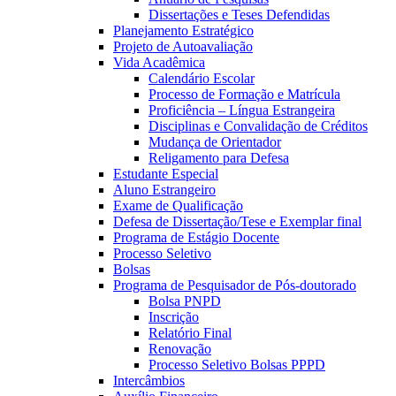
Dissertações e Teses Defendidas
Planejamento Estratégico
Projeto de Autoavaliação
Vida Acadêmica
Calendário Escolar
Processo de Formação e Matrícula
Proficiência – Língua Estrangeira
Disciplinas e Convalidação de Créditos
Mudança de Orientador
Religamento para Defesa
Estudante Especial
Aluno Estrangeiro
Exame de Qualificação
Defesa de Dissertação/Tese e Exemplar final
Programa de Estágio Docente
Processo Seletivo
Bolsas
Programa de Pesquisador de Pós-doutorado
Bolsa PNPD
Inscrição
Relatório Final
Renovação
Processo Seletivo Bolsas PPPD
Intercâmbios