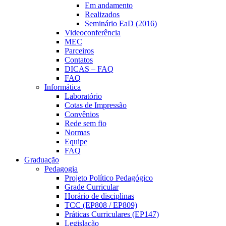
Em andamento
Realizados
Seminário EaD (2016)
Videoconferência
MEC
Parceiros
Contatos
DICAS – FAQ
FAQ
Informática
Laboratório
Cotas de Impressão
Convênios
Rede sem fio
Normas
Equipe
FAQ
Graduação
Pedagogia
Projeto Político Pedagógico
Grade Curricular
Horário de disciplinas
TCC (EP808 / EP809)
Práticas Curriculares (EP147)
Legislação