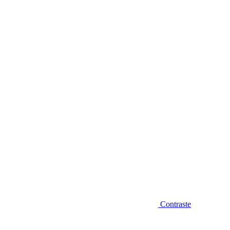
Diminuir fonte
Contraste