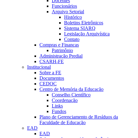
Docentes
Funcionários
Arquivo Setorial
Histórico
Boletins Eletrônicos
Sistema SIARQ
Legislação Arquivística
Contato
Compras e Finanças
Patrimônio
Administração Predial
CSARH-FE
Institucional
Sobre a FE
Documentos
CEDOC
Centro de Memória da Educação
Conselho Científico
Coordenação
Links
Fundos
Plano de Gerenciamento de Resíduos da
Faculdade de Educação
EAD
EAD