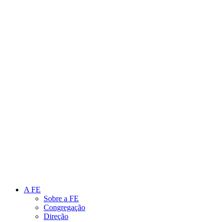
Link para o Instagram
Link para o Youtube
A FE
Sobre a FE
Congregação
Direção