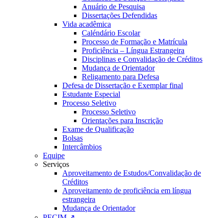
Anuário de Pesquisa
Dissertações Defendidas
Vida acadêmica
Caléndário Escolar
Processo de Formação e Matrícula
Proficiência – Língua Estrangeira
Disciplinas e Convalidação de Créditos
Mudança de Orientador
Religamento para Defesa
Defesa de Dissertação e Exemplar final
Estudante Especial
Processo Seletivo
Processo Seletivo
Orientações para Inscrição
Exame de Qualificação
Bolsas
Intercâmbios
Equipe
Serviços
Aproveitamento de Estudos/Convalidação de
Créditos
Aproveitamento de proficiência em língua
estrangeira
Mudança de Orientador
PECIM ↗