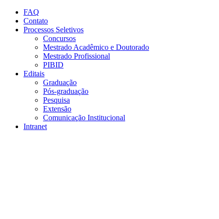
Conteúdo principal
Menu principal
Rodapé
FAQ
Contato
Processos Seletivos
Concursos
Mestrado Acadêmico e Doutorado
Mestrado Profissional
PIBID
Editais
Graduação
Pós-graduação
Pesquisa
Extensão
Comunicação Institucional
Intranet
Aumentar fonte
Diminuir fonte