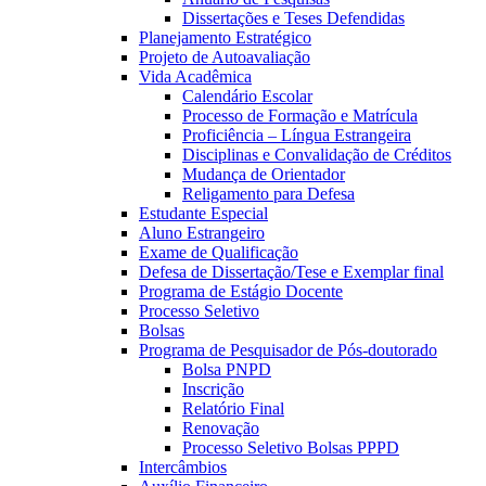
Dissertações e Teses Defendidas
Planejamento Estratégico
Projeto de Autoavaliação
Vida Acadêmica
Calendário Escolar
Processo de Formação e Matrícula
Proficiência – Língua Estrangeira
Disciplinas e Convalidação de Créditos
Mudança de Orientador
Religamento para Defesa
Estudante Especial
Aluno Estrangeiro
Exame de Qualificação
Defesa de Dissertação/Tese e Exemplar final
Programa de Estágio Docente
Processo Seletivo
Bolsas
Programa de Pesquisador de Pós-doutorado
Bolsa PNPD
Inscrição
Relatório Final
Renovação
Processo Seletivo Bolsas PPPD
Intercâmbios