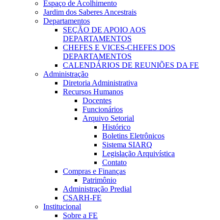
Espaço de Acolhimento
Jardim dos Saberes Ancestrais
Departamentos
SEÇÃO DE APOIO AOS
DEPARTAMENTOS
CHEFES E VICES-CHEFES DOS
DEPARTAMENTOS
CALENDÁRIOS DE REUNIÕES DA FE
Administração
Diretoria Administrativa
Recursos Humanos
Docentes
Funcionários
Arquivo Setorial
Histórico
Boletins Eletrônicos
Sistema SIARQ
Legislação Arquivística
Contato
Compras e Finanças
Patrimônio
Administração Predial
CSARH-FE
Institucional
Sobre a FE