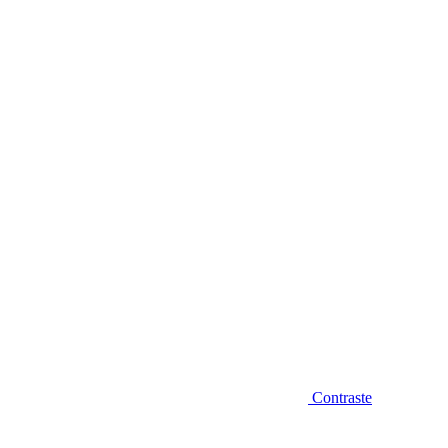
Diminuir fonte
Contraste