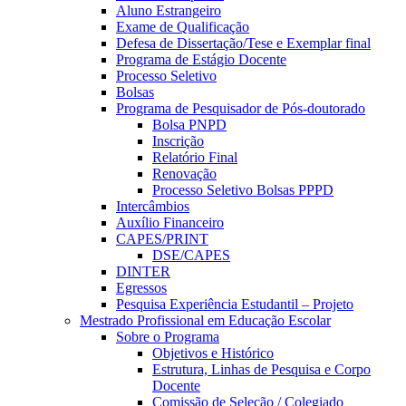
Aluno Estrangeiro
Exame de Qualificação
Defesa de Dissertação/Tese e Exemplar final
Programa de Estágio Docente
Processo Seletivo
Bolsas
Programa de Pesquisador de Pós-doutorado
Bolsa PNPD
Inscrição
Relatório Final
Renovação
Processo Seletivo Bolsas PPPD
Intercâmbios
Auxílio Financeiro
CAPES/PRINT
DSE/CAPES
DINTER
Egressos
Pesquisa Experiência Estudantil – Projeto
Mestrado Profissional em Educação Escolar
Sobre o Programa
Objetivos e Histórico
Estrutura, Linhas de Pesquisa e Corpo
Docente
Comissão de Seleção / Colegiado