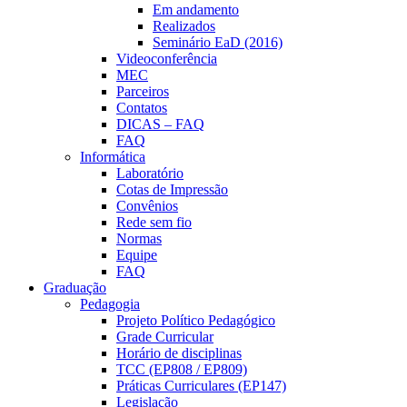
Em andamento
Realizados
Seminário EaD (2016)
Videoconferência
MEC
Parceiros
Contatos
DICAS – FAQ
FAQ
Informática
Laboratório
Cotas de Impressão
Convênios
Rede sem fio
Normas
Equipe
FAQ
Graduação
Pedagogia
Projeto Político Pedagógico
Grade Curricular
Horário de disciplinas
TCC (EP808 / EP809)
Práticas Curriculares (EP147)
Legislação