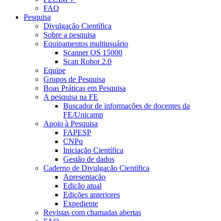
FAQ
Pesquisa
Divulgação Científica
Sobre a pesquisa
Equipamentos multiusuário
Scanner OS 15000
Scan Robot 2.0
Equipe
Grupos de Pesquisa
Boas Práticas em Pesquisa
A pesquisa na FE
Buscador de informações de docentes da
FE/Unicamp
Apoio à Pesquisa
FAPESP
CNPq
Iniciação Científica
Gestão de dados
Caderno de Divulgação Científica
Apresentação
Edição atual
Edições anteriores
Expediente
Revistas com chamadas abertas