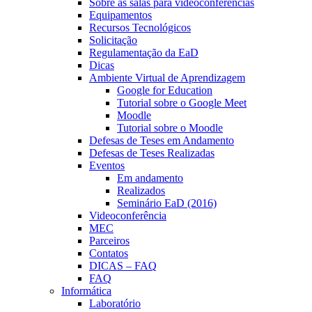
Sobre as salas para videoconferências
Equipamentos
Recursos Tecnológicos
Solicitação
Regulamentação da EaD
Dicas
Ambiente Virtual de Aprendizagem
Google for Education
Tutorial sobre o Google Meet
Moodle
Tutorial sobre o Moodle
Defesas de Teses em Andamento
Defesas de Teses Realizadas
Eventos
Em andamento
Realizados
Seminário EaD (2016)
Videoconferência
MEC
Parceiros
Contatos
DICAS – FAQ
FAQ
Informática
Laboratório