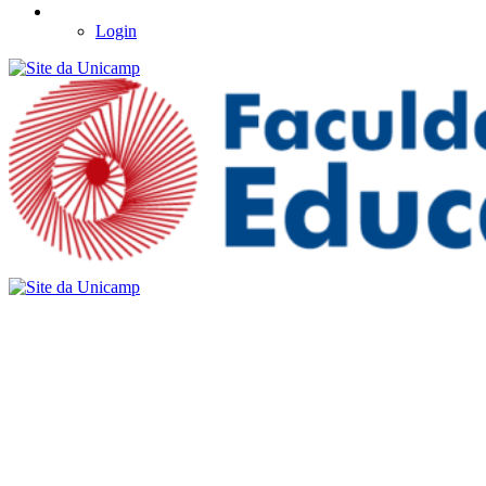
Login