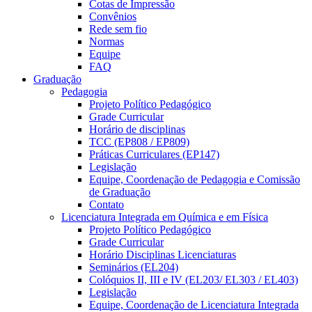
Cotas de Impressão
Convênios
Rede sem fio
Normas
Equipe
FAQ
Graduação
Pedagogia
Projeto Político Pedagógico
Grade Curricular
Horário de disciplinas
TCC (EP808 / EP809)
Práticas Curriculares (EP147)
Legislação
Equipe, Coordenação de Pedagogia e Comissão
de Graduação
Contato
Licenciatura Integrada em Química e em Física
Projeto Político Pedagógico
Grade Curricular
Horário Disciplinas Licenciaturas
Seminários (EL204)
Colóquios II, III e IV (EL203/ EL303 / EL403)
Legislação
Equipe, Coordenação de Licenciatura Integrada