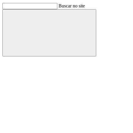
Buscar no site
Buscar
Link para o Facebook
Link para o Linkedin