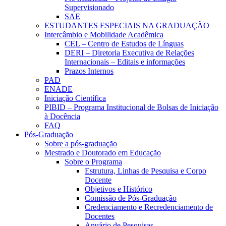
Supervisionado
SAE
ESTUDANTES ESPECIAIS NA GRADUAÇÃO
Intercâmbio e Mobilidade Acadêmica
CEL – Centro de Estudos de Línguas
DERI – Diretoria Executiva de Relações
Internacionais – Editais e informações
Prazos Internos
PAD
ENADE
Iniciação Científica
PIBID – Programa Institucional de Bolsas de Iniciação
à Docência
FAQ
Pós-Graduação
Sobre a pós-graduação
Mestrado e Doutorado em Educação
Sobre o Programa
Estrutura, Linhas de Pesquisa e Corpo
Docente
Objetivos e Histórico
Comissão de Pós-Graduação
Credenciamento e Recredenciamento de
Docentes
Anuário de Pesquisas