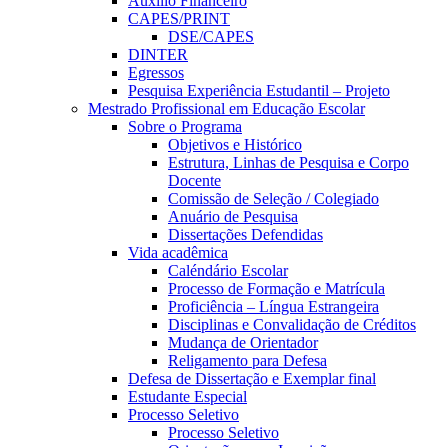
Auxílio Financeiro
CAPES/PRINT
DSE/CAPES
DINTER
Egressos
Pesquisa Experiência Estudantil – Projeto
Mestrado Profissional em Educação Escolar
Sobre o Programa
Objetivos e Histórico
Estrutura, Linhas de Pesquisa e Corpo
Docente
Comissão de Seleção / Colegiado
Anuário de Pesquisa
Dissertações Defendidas
Vida acadêmica
Caléndário Escolar
Processo de Formação e Matrícula
Proficiência – Língua Estrangeira
Disciplinas e Convalidação de Créditos
Mudança de Orientador
Religamento para Defesa
Defesa de Dissertação e Exemplar final
Estudante Especial
Processo Seletivo
Processo Seletivo