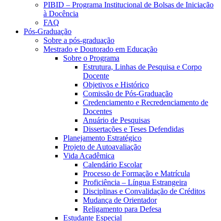
PIBID – Programa Institucional de Bolsas de Iniciação
à Docência
FAQ
Pós-Graduação
Sobre a pós-graduação
Mestrado e Doutorado em Educação
Sobre o Programa
Estrutura, Linhas de Pesquisa e Corpo
Docente
Objetivos e Histórico
Comissão de Pós-Graduação
Credenciamento e Recredenciamento de
Docentes
Anuário de Pesquisas
Dissertações e Teses Defendidas
Planejamento Estratégico
Projeto de Autoavaliação
Vida Acadêmica
Calendário Escolar
Processo de Formação e Matrícula
Proficiência – Língua Estrangeira
Disciplinas e Convalidação de Créditos
Mudança de Orientador
Religamento para Defesa
Estudante Especial