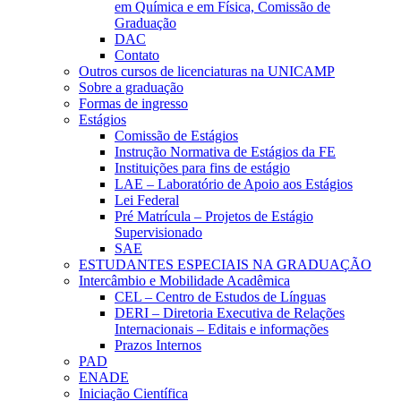
em Química e em Física, Comissão de
Graduação
DAC
Contato
Outros cursos de licenciaturas na UNICAMP
Sobre a graduação
Formas de ingresso
Estágios
Comissão de Estágios
Instrução Normativa de Estágios da FE
Instituições para fins de estágio
LAE – Laboratório de Apoio aos Estágios
Lei Federal
Pré Matrícula – Projetos de Estágio
Supervisionado
SAE
ESTUDANTES ESPECIAIS NA GRADUAÇÃO
Intercâmbio e Mobilidade Acadêmica
CEL – Centro de Estudos de Línguas
DERI – Diretoria Executiva de Relações
Internacionais – Editais e informações
Prazos Internos
PAD
ENADE
Iniciação Científica