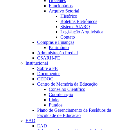
Docentes
Funcionários
Arquivo Setorial
Histórico
Boletins Eletrônicos
Sistema SIARQ
Legislação Arquivística
Contato
Compras e Finanças
Patrimônio
Administração Predial
CSARH-FE
Institucional
Sobre a FE
Documentos
CEDOC
Centro de Memória da Educação
Conselho Científico
Coordenação
Links
Fundos
Plano de Gerenciamento de Resíduos da
Faculdade de Educação
EAD
EAD