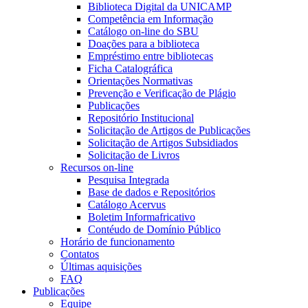
Biblioteca Digital da UNICAMP
Competência em Informação
Catálogo on-line do SBU
Doações para a biblioteca
Empréstimo entre bibliotecas
Ficha Catalográfica
Orientações Normativas
Prevenção e Verificação de Plágio
Publicações
Repositório Institucional
Solicitação de Artigos de Publicações
Solicitação de Artigos Subsidiados
Solicitação de Livros
Recursos on-line
Pesquisa Integrada
Base de dados e Repositórios
Catálogo Acervus
Boletim Informafricativo
Contéudo de Domínio Público
Horário de funcionamento
Contatos
Últimas aquisições
FAQ
Publicações
Equipe