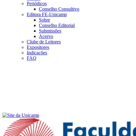
Periódicos
Conselho Consultivo
Editora FE-Unicamp
Sobre
Conselho Editorial
Submissões
Acervo
Clube de Leitores
Expositores
Indicações
FAQ
Menu