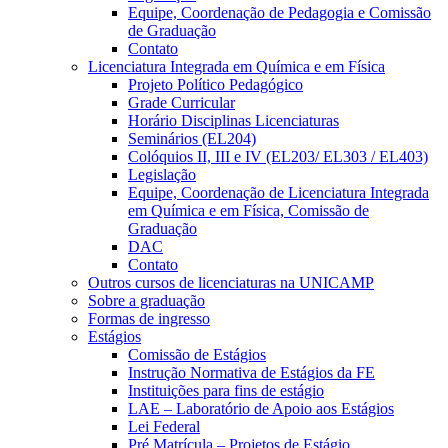
Equipe, Coordenação de Pedagogia e Comissão
de Graduação
Contato
Licenciatura Integrada em Química e em Física
Projeto Político Pedagógico
Grade Curricular
Horário Disciplinas Licenciaturas
Seminários (EL204)
Colóquios II, III e IV (EL203/ EL303 / EL403)
Legislação
Equipe, Coordenação de Licenciatura Integrada
em Química e em Física, Comissão de
Graduação
DAC
Contato
Outros cursos de licenciaturas na UNICAMP
Sobre a graduação
Formas de ingresso
Estágios
Comissão de Estágios
Instrução Normativa de Estágios da FE
Instituições para fins de estágio
LAE – Laboratório de Apoio aos Estágios
Lei Federal
Pré Matrícula – Projetos de Estágio