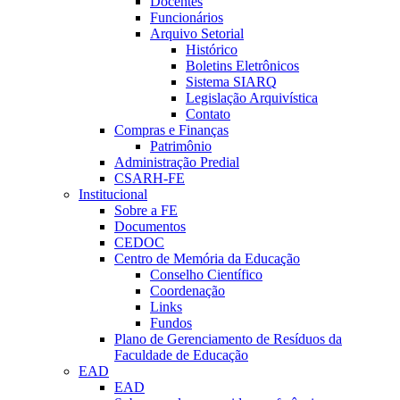
Docentes
Funcionários
Arquivo Setorial
Histórico
Boletins Eletrônicos
Sistema SIARQ
Legislação Arquivística
Contato
Compras e Finanças
Patrimônio
Administração Predial
CSARH-FE
Institucional
Sobre a FE
Documentos
CEDOC
Centro de Memória da Educação
Conselho Científico
Coordenação
Links
Fundos
Plano de Gerenciamento de Resíduos da
Faculdade de Educação
EAD
EAD