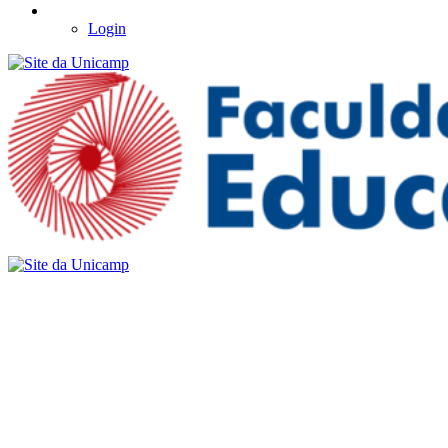
Login