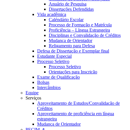
Anuário de Pesquisa
Dissertações Defendidas
Vida acadêmica
Caléndário Escolar
Processo de Formação e Matrícula
Proficiência – Língua Estrangeira
Disciplinas e Convalidação de Créditos
Mudança de Orientador
Religamento para Defesa
Defesa de Dissertação e Exemplar final
Estudante Especial
Processo Seletivo
Processo Seletivo
Orientações para Inscrição
Exame de Qualificação
Bolsas
Intercâmbios
Equipe
Serviços
Aproveitamento de Estudos/Convalidação de
Créditos
Aproveitamento de proficiência em língua
estrangeira
Mudança de Orientador
PECIM ↗