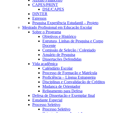
Auxílio Financeiro
CAPES/PRINT
DSE/CAPES
DINTER
Egressos
Pesquisa Experiência Estudantil – Projeto
Mestrado Profissional em Educação Escolar
Sobre o Programa
Objetivos e Histórico
Estrutura, Linhas de Pesquisa e Corpo
Docente
Comissão de Seleção / Colegiado
Anuário de Pesquisa
Dissertações Defendidas
Vida acadêmica
Caléndário Escolar
Processo de Formação e Matrícula
Proficiência – Língua Estrangeira
Disciplinas e Convalidação de Créditos
Mudança de Orientador
Religamento para Defesa
Defesa de Dissertação e Exemplar final
Estudante Especial
Processo Seletivo
Processo Seletivo