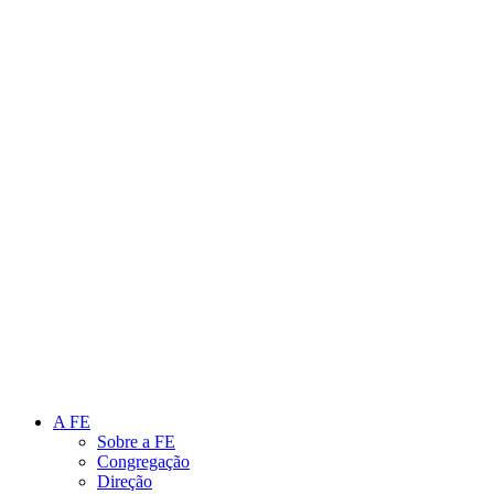
Link para o Instagram
Link para o Youtube
A FE
Sobre a FE
Congregação
Direção