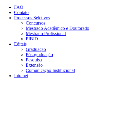
Conteúdo principal
Menu principal
Rodapé
FAQ
Contato
Processos Seletivos
Concursos
Mestrado Acadêmico e Doutorado
Mestrado Profissional
PIBID
Editais
Graduação
Pós-graduação
Pesquisa
Extensão
Comunicação Institucional
Intranet
Aumentar fonte
Diminuir fonte