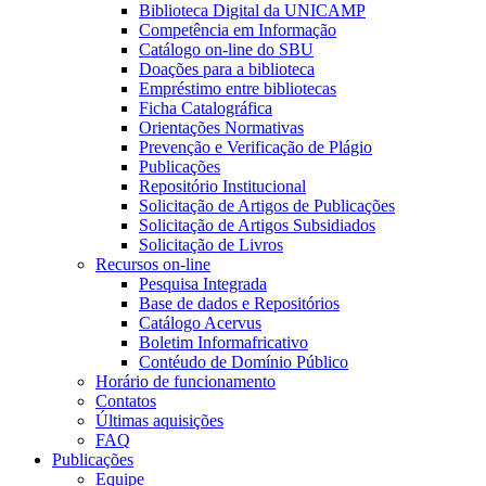
Biblioteca Digital da UNICAMP
Competência em Informação
Catálogo on-line do SBU
Doações para a biblioteca
Empréstimo entre bibliotecas
Ficha Catalográfica
Orientações Normativas
Prevenção e Verificação de Plágio
Publicações
Repositório Institucional
Solicitação de Artigos de Publicações
Solicitação de Artigos Subsidiados
Solicitação de Livros
Recursos on-line
Pesquisa Integrada
Base de dados e Repositórios
Catálogo Acervus
Boletim Informafricativo
Contéudo de Domínio Público
Horário de funcionamento
Contatos
Últimas aquisições
FAQ
Publicações
Equipe