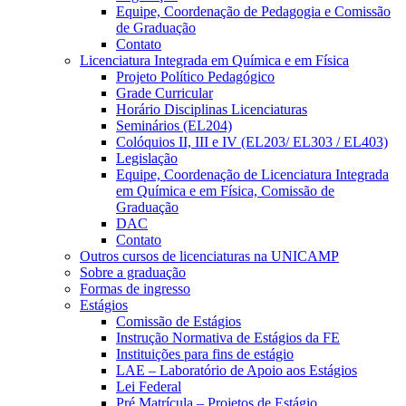
Equipe, Coordenação de Pedagogia e Comissão
de Graduação
Contato
Licenciatura Integrada em Química e em Física
Projeto Político Pedagógico
Grade Curricular
Horário Disciplinas Licenciaturas
Seminários (EL204)
Colóquios II, III e IV (EL203/ EL303 / EL403)
Legislação
Equipe, Coordenação de Licenciatura Integrada
em Química e em Física, Comissão de
Graduação
DAC
Contato
Outros cursos de licenciaturas na UNICAMP
Sobre a graduação
Formas de ingresso
Estágios
Comissão de Estágios
Instrução Normativa de Estágios da FE
Instituições para fins de estágio
LAE – Laboratório de Apoio aos Estágios
Lei Federal
Pré Matrícula – Projetos de Estágio