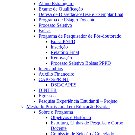
Aluno Estrangeiro
Exame de Qualificação
Defesa de Dissertação/Tese e Exemplar final
Programa de Estágio Docente
Processo Seletivo
Bolsas
Programa de Pesquisador de Pós-doutorado
Bolsa PNPD
Inscrição
Relatório Final
Renovação
Processo Seletivo Bolsas PPPD
Intercâmbios
Auxílio Financeiro
CAPES/PRINT
DSE/CAPES
DINTER
Egressos
Pesquisa Experiência Estudantil – Projeto
Mestrado Profissional em Educação Escolar
Sobre o Programa
Objetivos e Histórico
Estrutura, Linhas de Pesquisa e Corpo
Docente
Comissão de Seleção / Colegiado