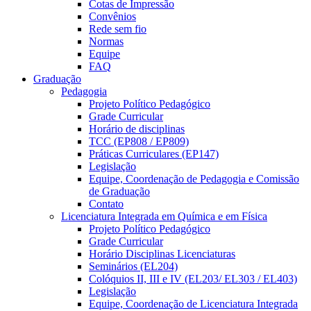
Cotas de Impressão
Convênios
Rede sem fio
Normas
Equipe
FAQ
Graduação
Pedagogia
Projeto Político Pedagógico
Grade Curricular
Horário de disciplinas
TCC (EP808 / EP809)
Práticas Curriculares (EP147)
Legislação
Equipe, Coordenação de Pedagogia e Comissão
de Graduação
Contato
Licenciatura Integrada em Química e em Física
Projeto Político Pedagógico
Grade Curricular
Horário Disciplinas Licenciaturas
Seminários (EL204)
Colóquios II, III e IV (EL203/ EL303 / EL403)
Legislação
Equipe, Coordenação de Licenciatura Integrada