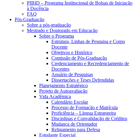
PIBID – Programa Institucional de Bolsas de Iniciação
à Docência
FAQ
Pós-Graduação
Sobre a pós-graduação
Mestrado e Doutorado em Educação
Sobre o Programa
Estrutura, Linhas de Pesquisa e Corpo
Docente
Objetivos e Histórico
Comissão de Pós-Graduação
Credenciamento e Recredenciamento de
Docentes
Anuário de Pesquisas
Dissertações e Teses Defendidas
Planejamento Estratégico
Projeto de Autoavaliação
Vida Acadêmica
Calendário Escolar
Processo de Formação e Matrícula
Proficiência – Língua Estrangeira
Disciplinas e Convalidação de Créditos
Mudança de Orientador
Religamento para Defesa
Estudante Especial