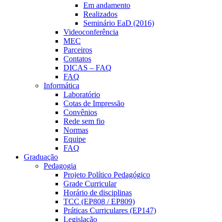
Em andamento
Realizados
Seminário EaD (2016)
Videoconferência
MEC
Parceiros
Contatos
DICAS – FAQ
FAQ
Informática
Laboratório
Cotas de Impressão
Convênios
Rede sem fio
Normas
Equipe
FAQ
Graduação
Pedagogia
Projeto Político Pedagógico
Grade Curricular
Horário de disciplinas
TCC (EP808 / EP809)
Práticas Curriculares (EP147)
Legislação