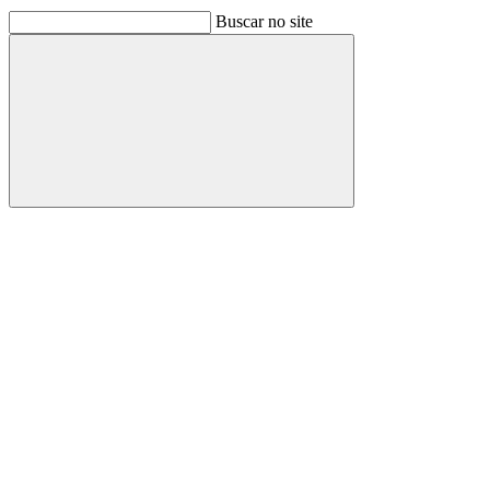
Buscar no site
Buscar
Link para o Facebook
Link para o Linkedin