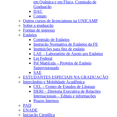
em Química e em Física, Comissão de
Graduação
DAC
Contato
Outros cursos de licenciaturas na UNICAMP
Sobre a graduação
Formas de ingresso
Estágios
Comissão de Estágios
Instrução Normativa de Estágios da FE
Instituições para fins de estágio
LAE – Laboratório de Apoio aos Estágios
Lei Federal
Pré Matrícula – Projetos de Estágio
Supervisionado
SAE
ESTUDANTES ESPECIAIS NA GRADUAÇÃO
Intercâmbio e Mobilidade Acadêmica
CEL – Centro de Estudos de Línguas
DERI – Diretoria Executiva de Relações
Internacionais – Editais e informações
Prazos Internos
PAD
ENADE
Iniciação Científica