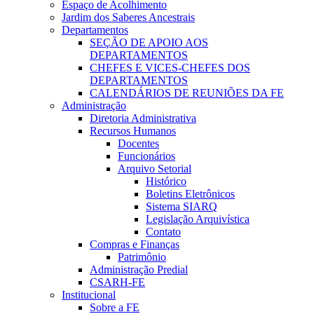
Espaço de Acolhimento
Jardim dos Saberes Ancestrais
Departamentos
SEÇÃO DE APOIO AOS
DEPARTAMENTOS
CHEFES E VICES-CHEFES DOS
DEPARTAMENTOS
CALENDÁRIOS DE REUNIÕES DA FE
Administração
Diretoria Administrativa
Recursos Humanos
Docentes
Funcionários
Arquivo Setorial
Histórico
Boletins Eletrônicos
Sistema SIARQ
Legislação Arquivística
Contato
Compras e Finanças
Patrimônio
Administração Predial
CSARH-FE
Institucional
Sobre a FE