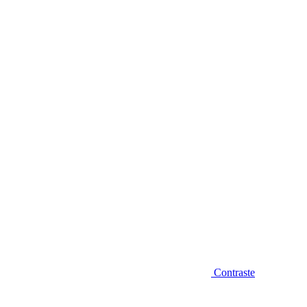
Diminuir fonte
Contraste