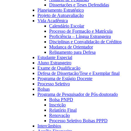
Dissertações e Teses Defendidas
Planejamento Estratégico
Projeto de Autoavaliação
Vida Acadêmica
Calendário Escolar
Processo de Formação e Matrícula
Proficiência – Língua Estrangeira
Disciplinas e Convalidação de Créditos
Mudança de Orientador
Religamento para Defesa
Estudante Especial
Aluno Estrangeiro
Exame de Qualificação
Defesa de Dissertação/Tese e Exemplar final
Programa de Estágio Docente
Processo Seletivo
Bolsas
Programa de Pesquisador de Pós-doutorado
Bolsa PNPD
Inscrição
Relatório Final
Renovação
Processo Seletivo Bolsas PPPD
Intercâmbios