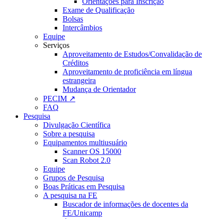
Orientações para Inscrição
Exame de Qualificação
Bolsas
Intercâmbios
Equipe
Serviços
Aproveitamento de Estudos/Convalidação de
Créditos
Aproveitamento de proficiência em língua
estrangeira
Mudança de Orientador
PECIM ↗
FAQ
Pesquisa
Divulgação Científica
Sobre a pesquisa
Equipamentos multiusuário
Scanner OS 15000
Scan Robot 2.0
Equipe
Grupos de Pesquisa
Boas Práticas em Pesquisa
A pesquisa na FE
Buscador de informações de docentes da
FE/Unicamp