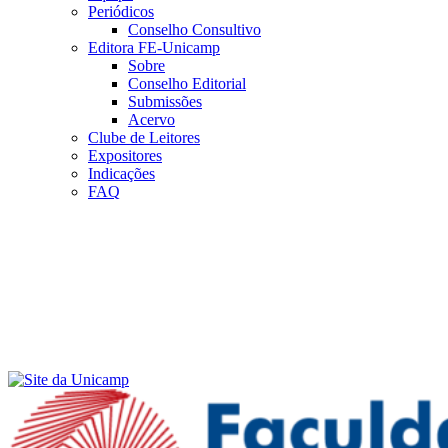
Periódicos
Conselho Consultivo
Editora FE-Unicamp
Sobre
Conselho Editorial
Submissões
Acervo
Clube de Leitores
Expositores
Indicações
FAQ
Menu