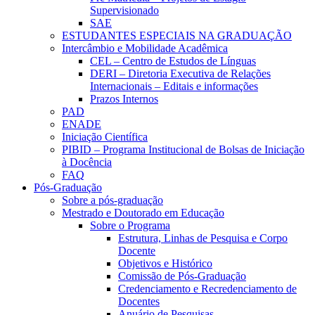
Supervisionado
SAE
ESTUDANTES ESPECIAIS NA GRADUAÇÃO
Intercâmbio e Mobilidade Acadêmica
CEL – Centro de Estudos de Línguas
DERI – Diretoria Executiva de Relações
Internacionais – Editais e informações
Prazos Internos
PAD
ENADE
Iniciação Científica
PIBID – Programa Institucional de Bolsas de Iniciação
à Docência
FAQ
Pós-Graduação
Sobre a pós-graduação
Mestrado e Doutorado em Educação
Sobre o Programa
Estrutura, Linhas de Pesquisa e Corpo
Docente
Objetivos e Histórico
Comissão de Pós-Graduação
Credenciamento e Recredenciamento de
Docentes
Anuário de Pesquisas