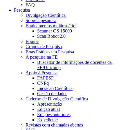
FAQ
Pesquisa
Divulgação Científica
Sobre a pesquisa
Equipamentos multiusuário
Scanner OS 15000
Scan Robot 2.0
Equipe
Grupos de Pesquisa
Boas Práticas em Pesquisa
A pesquisa na FE
Buscador de informações de docentes da
FE/Unicamp
Apoio à Pesquisa
FAPESP
CNPq
Iniciação Científica
Gestão de dados
Caderno de Divulgação Científica
Apresentação
Edição atual
Edições anteriores
Expediente
Revistas com chamadas abertas