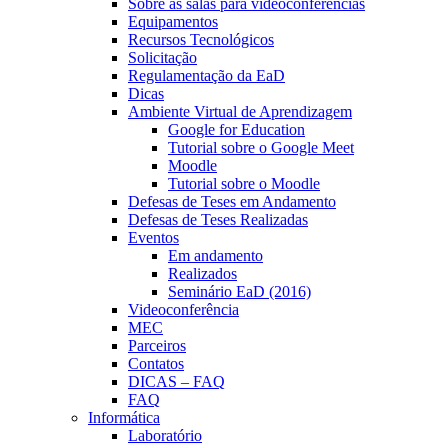
Sobre as salas para videoconferências
Equipamentos
Recursos Tecnológicos
Solicitação
Regulamentação da EaD
Dicas
Ambiente Virtual de Aprendizagem
Google for Education
Tutorial sobre o Google Meet
Moodle
Tutorial sobre o Moodle
Defesas de Teses em Andamento
Defesas de Teses Realizadas
Eventos
Em andamento
Realizados
Seminário EaD (2016)
Videoconferência
MEC
Parceiros
Contatos
DICAS – FAQ
FAQ
Informática
Laboratório