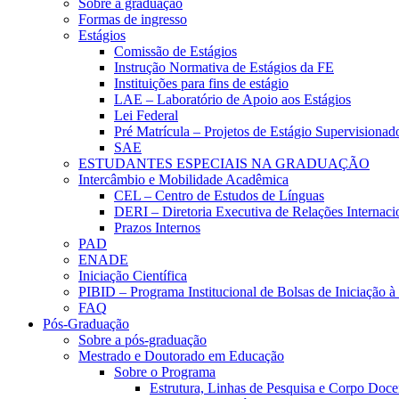
Sobre a graduação
Formas de ingresso
Estágios
Comissão de Estágios
Instrução Normativa de Estágios da FE
Instituições para fins de estágio
LAE – Laboratório de Apoio aos Estágios
Lei Federal
Pré Matrícula – Projetos de Estágio Supervisionad
SAE
ESTUDANTES ESPECIAIS NA GRADUAÇÃO
Intercâmbio e Mobilidade Acadêmica
CEL – Centro de Estudos de Línguas
DERI – Diretoria Executiva de Relações Internacio
Prazos Internos
PAD
ENADE
Iniciação Científica
PIBID – Programa Institucional de Bolsas de Iniciação 
FAQ
Pós-Graduação
Sobre a pós-graduação
Mestrado e Doutorado em Educação
Sobre o Programa
Estrutura, Linhas de Pesquisa e Corpo Doce