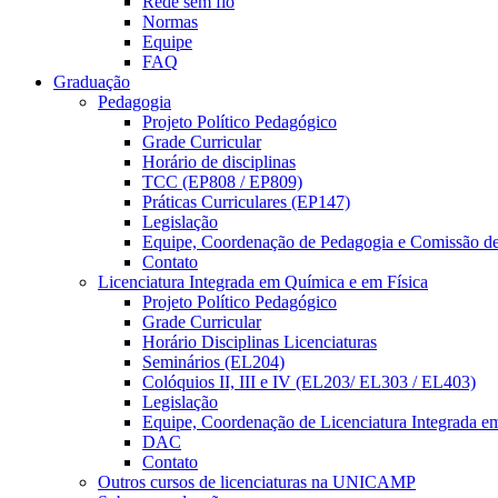
Rede sem fio
Normas
Equipe
FAQ
Graduação
Pedagogia
Projeto Político Pedagógico
Grade Curricular
Horário de disciplinas
TCC (EP808 / EP809)
Práticas Curriculares (EP147)
Legislação
Equipe, Coordenação de Pedagogia e Comissão d
Contato
Licenciatura Integrada em Química e em Física
Projeto Político Pedagógico
Grade Curricular
Horário Disciplinas Licenciaturas
Seminários (EL204)
Colóquios II, III e IV (EL203/ EL303 / EL403)
Legislação
Equipe, Coordenação de Licenciatura Integrada e
DAC
Contato
Outros cursos de licenciaturas na UNICAMP