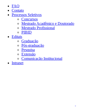
Conteúdo principal
Menu principal
Rodapé
FAQ
Contato
Processos Seletivos
Concursos
Mestrado Acadêmico e Doutorado
Mestrado Profissional
PIBID
Editais
Graduação
Pós-graduação
Pesquisa
Extensão
Comunicação Institucional
Intranet
Aumentar fonte