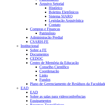
Arquivo Setorial
Histórico
Boletins Eletrônicos
Sistema SIARQ
Legislação Arquivística
Contato
Compras e Finanças
Patrimônio
Administração Predial
CSARH-FE
Institucional
Sobre a FE
Documentos
CEDOC
Centro de Memória da Educação
Conselho Científico
Coordenação
Links
Fundos
Plano de Gerenciamento de Resíduos da Faculdad
EAD
EAD
Sobre as salas para videoconferências
Equipamentos
Recursos Tecnológicos