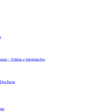
o
nais – Editais e informações
à Docência
nte