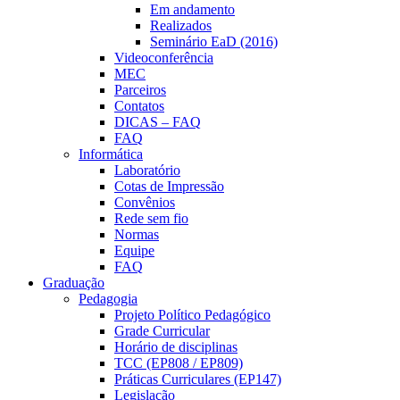
Em andamento
Realizados
Seminário EaD (2016)
Videoconferência
MEC
Parceiros
Contatos
DICAS – FAQ
FAQ
Informática
Laboratório
Cotas de Impressão
Convênios
Rede sem fio
Normas
Equipe
FAQ
Graduação
Pedagogia
Projeto Político Pedagógico
Grade Curricular
Horário de disciplinas
TCC (EP808 / EP809)
Práticas Curriculares (EP147)
Legislação