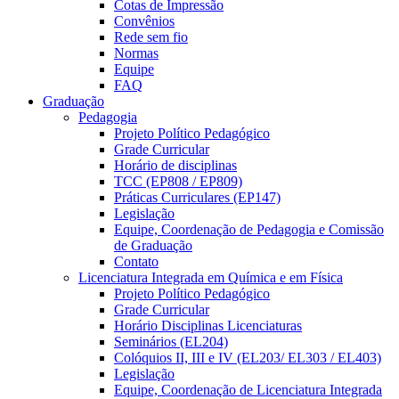
Cotas de Impressão
Convênios
Rede sem fio
Normas
Equipe
FAQ
Graduação
Pedagogia
Projeto Político Pedagógico
Grade Curricular
Horário de disciplinas
TCC (EP808 / EP809)
Práticas Curriculares (EP147)
Legislação
Equipe, Coordenação de Pedagogia e Comissão
de Graduação
Contato
Licenciatura Integrada em Química e em Física
Projeto Político Pedagógico
Grade Curricular
Horário Disciplinas Licenciaturas
Seminários (EL204)
Colóquios II, III e IV (EL203/ EL303 / EL403)
Legislação
Equipe, Coordenação de Licenciatura Integrada