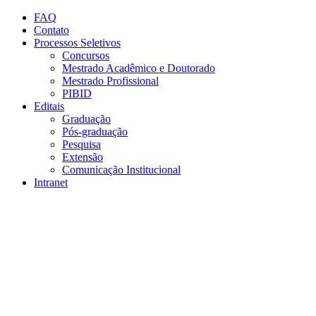
Conteúdo principal
Menu principal
Rodapé
FAQ
Contato
Processos Seletivos
Concursos
Mestrado Acadêmico e Doutorado
Mestrado Profissional
PIBID
Editais
Graduação
Pós-graduação
Pesquisa
Extensão
Comunicação Institucional
Intranet
Aumentar fonte
Diminuir fonte