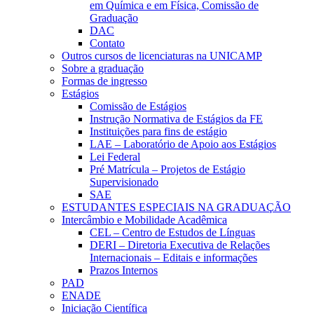
em Química e em Física, Comissão de
Graduação
DAC
Contato
Outros cursos de licenciaturas na UNICAMP
Sobre a graduação
Formas de ingresso
Estágios
Comissão de Estágios
Instrução Normativa de Estágios da FE
Instituições para fins de estágio
LAE – Laboratório de Apoio aos Estágios
Lei Federal
Pré Matrícula – Projetos de Estágio
Supervisionado
SAE
ESTUDANTES ESPECIAIS NA GRADUAÇÃO
Intercâmbio e Mobilidade Acadêmica
CEL – Centro de Estudos de Línguas
DERI – Diretoria Executiva de Relações
Internacionais – Editais e informações
Prazos Internos
PAD
ENADE
Iniciação Científica