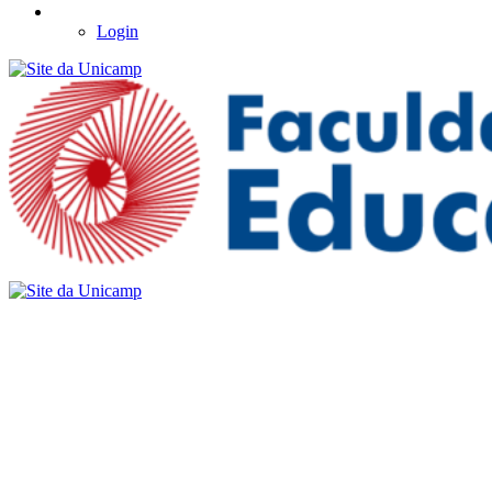
Login