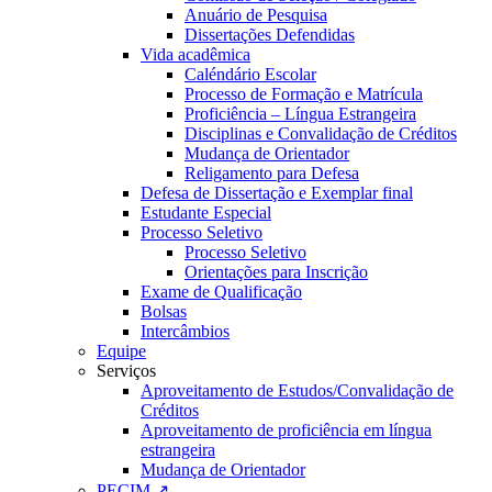
Anuário de Pesquisa
Dissertações Defendidas
Vida acadêmica
Caléndário Escolar
Processo de Formação e Matrícula
Proficiência – Língua Estrangeira
Disciplinas e Convalidação de Créditos
Mudança de Orientador
Religamento para Defesa
Defesa de Dissertação e Exemplar final
Estudante Especial
Processo Seletivo
Processo Seletivo
Orientações para Inscrição
Exame de Qualificação
Bolsas
Intercâmbios
Equipe
Serviços
Aproveitamento de Estudos/Convalidação de
Créditos
Aproveitamento de proficiência em língua
estrangeira
Mudança de Orientador
PECIM ↗