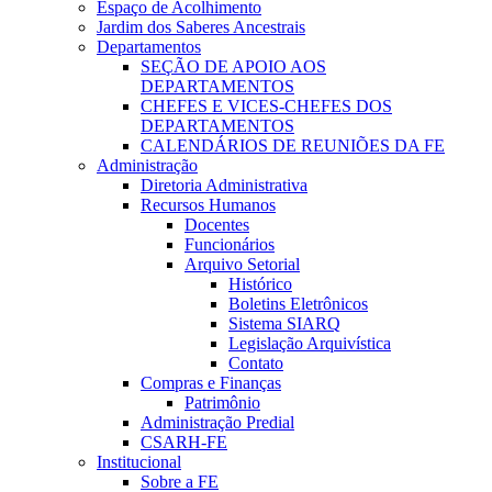
Espaço de Acolhimento
Jardim dos Saberes Ancestrais
Departamentos
SEÇÃO DE APOIO AOS
DEPARTAMENTOS
CHEFES E VICES-CHEFES DOS
DEPARTAMENTOS
CALENDÁRIOS DE REUNIÕES DA FE
Administração
Diretoria Administrativa
Recursos Humanos
Docentes
Funcionários
Arquivo Setorial
Histórico
Boletins Eletrônicos
Sistema SIARQ
Legislação Arquivística
Contato
Compras e Finanças
Patrimônio
Administração Predial
CSARH-FE
Institucional
Sobre a FE