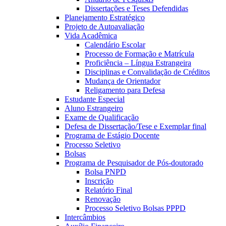
Dissertações e Teses Defendidas
Planejamento Estratégico
Projeto de Autoavaliação
Vida Acadêmica
Calendário Escolar
Processo de Formação e Matrícula
Proficiência – Língua Estrangeira
Disciplinas e Convalidação de Créditos
Mudança de Orientador
Religamento para Defesa
Estudante Especial
Aluno Estrangeiro
Exame de Qualificação
Defesa de Dissertação/Tese e Exemplar final
Programa de Estágio Docente
Processo Seletivo
Bolsas
Programa de Pesquisador de Pós-doutorado
Bolsa PNPD
Inscrição
Relatório Final
Renovação
Processo Seletivo Bolsas PPPD
Intercâmbios