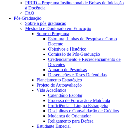
PIBID – Programa Institucional de Bolsas de Iniciação
à Docência
FAQ
Pós-Graduação
Sobre a pós-graduação
Mestrado e Doutorado em Educação
Sobre o Programa
Estrutura, Linhas de Pesquisa e Corpo
Docente
Objetivos e Histórico
Comissão de Pós-Graduação
Credenciamento e Recredenciamento de
Docentes
Anuário de Pesquisas
Dissertações e Teses Defendidas
Planejamento Estratégico
Projeto de Autoavaliação
Vida Acadêmica
Calendário Escolar
Processo de Formação e Matrícula
Proficiência – Língua Estrangeira
Disciplinas e Convalidação de Créditos
Mudança de Orientador
Religamento para Defesa
Estudante Especial