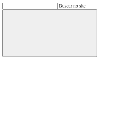
Buscar no site
Buscar
Link para o Facebook
Link para o Linkedin