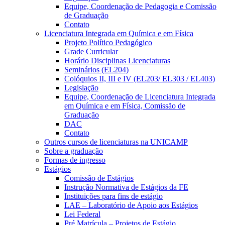
Equipe, Coordenação de Pedagogia e Comissão
de Graduação
Contato
Licenciatura Integrada em Química e em Física
Projeto Político Pedagógico
Grade Curricular
Horário Disciplinas Licenciaturas
Seminários (EL204)
Colóquios II, III e IV (EL203/ EL303 / EL403)
Legislação
Equipe, Coordenação de Licenciatura Integrada
em Química e em Física, Comissão de
Graduação
DAC
Contato
Outros cursos de licenciaturas na UNICAMP
Sobre a graduação
Formas de ingresso
Estágios
Comissão de Estágios
Instrução Normativa de Estágios da FE
Instituições para fins de estágio
LAE – Laboratório de Apoio aos Estágios
Lei Federal
Pré Matrícula – Projetos de Estágio