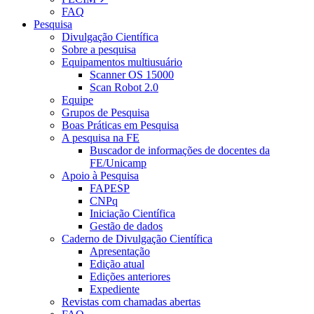
FAQ
Pesquisa
Divulgação Científica
Sobre a pesquisa
Equipamentos multiusuário
Scanner OS 15000
Scan Robot 2.0
Equipe
Grupos de Pesquisa
Boas Práticas em Pesquisa
A pesquisa na FE
Buscador de informações de docentes da
FE/Unicamp
Apoio à Pesquisa
FAPESP
CNPq
Iniciação Científica
Gestão de dados
Caderno de Divulgação Científica
Apresentação
Edição atual
Edições anteriores
Expediente
Revistas com chamadas abertas