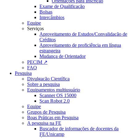
Orientações para Inscrição
Exame de Qualificação
Bolsas
Intercâmbios
Equipe
Serviços
Aproveitamento de Estudos/Convalidação de
Créditos
Aproveitamento de proficiência em língua
estrangeira
Mudança de Orientador
PECIM ↗
FAQ
Pesquisa
Divulgação Científica
Sobre a pesquisa
Equipamentos multiusuário
Scanner OS 15000
Scan Robot 2.0
Equipe
Grupos de Pesquisa
Boas Práticas em Pesquisa
A pesquisa na FE
Buscador de informações de docentes da
FE/Unicamp