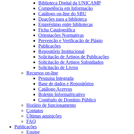
Biblioteca Digital da UNICAMP
Competência em Informação
Catálogo on-line do SBU
Doações para a biblioteca
Empréstimo entre bibliotecas
Ficha Catalográfica
Orientações Normativas
Prevenção e Verificação de Plágio
Publicações
Repositório Institucional
Solicitação de Artigos de Publicações
Solicitação de Artigos Subsidiados
Solicitação de Livros
Recursos on-line
Pesquisa Integrada
Base de dados e Repositórios
Catálogo Acervus
Boletim Informafricativo
Contéudo de Domínio Público
Horário de funcionamento
Contatos
Últimas aquisições
FAQ
Publicações
Equipe