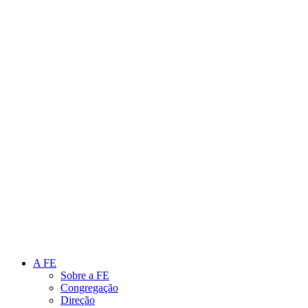
Link para o Instagram
Link para o Youtube
A FE
Sobre a FE
Congregação
Direção