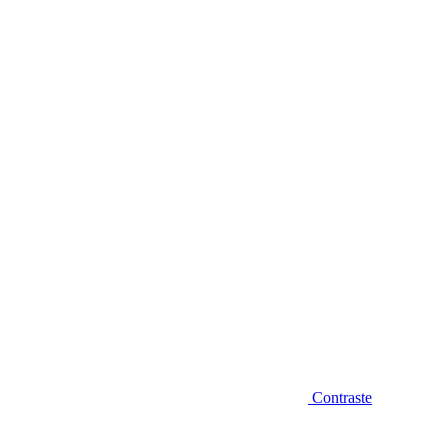
Diminuir fonte
Contraste