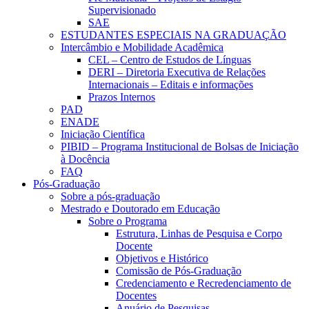
Supervisionado
SAE
ESTUDANTES ESPECIAIS NA GRADUAÇÃO
Intercâmbio e Mobilidade Acadêmica
CEL – Centro de Estudos de Línguas
DERI – Diretoria Executiva de Relações
Internacionais – Editais e informações
Prazos Internos
PAD
ENADE
Iniciação Científica
PIBID – Programa Institucional de Bolsas de Iniciação
à Docência
FAQ
Pós-Graduação
Sobre a pós-graduação
Mestrado e Doutorado em Educação
Sobre o Programa
Estrutura, Linhas de Pesquisa e Corpo
Docente
Objetivos e Histórico
Comissão de Pós-Graduação
Credenciamento e Recredenciamento de
Docentes
Anuário de Pesquisas