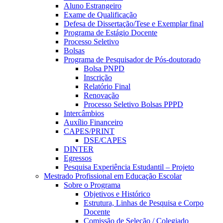
Aluno Estrangeiro
Exame de Qualificação
Defesa de Dissertação/Tese e Exemplar final
Programa de Estágio Docente
Processo Seletivo
Bolsas
Programa de Pesquisador de Pós-doutorado
Bolsa PNPD
Inscrição
Relatório Final
Renovação
Processo Seletivo Bolsas PPPD
Intercâmbios
Auxílio Financeiro
CAPES/PRINT
DSE/CAPES
DINTER
Egressos
Pesquisa Experiência Estudantil – Projeto
Mestrado Profissional em Educação Escolar
Sobre o Programa
Objetivos e Histórico
Estrutura, Linhas de Pesquisa e Corpo
Docente
Comissão de Seleção / Colegiado