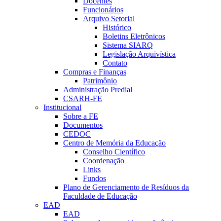
Docentes
Funcionários
Arquivo Setorial
Histórico
Boletins Eletrônicos
Sistema SIARQ
Legislação Arquivística
Contato
Compras e Finanças
Patrimônio
Administração Predial
CSARH-FE
Institucional
Sobre a FE
Documentos
CEDOC
Centro de Memória da Educação
Conselho Científico
Coordenação
Links
Fundos
Plano de Gerenciamento de Resíduos da
Faculdade de Educação
EAD
EAD