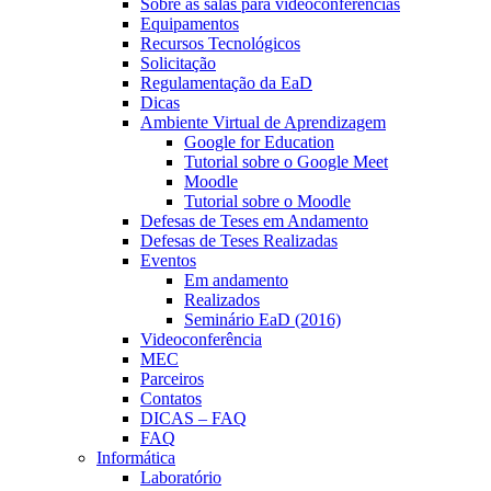
Sobre as salas para videoconferências
Equipamentos
Recursos Tecnológicos
Solicitação
Regulamentação da EaD
Dicas
Ambiente Virtual de Aprendizagem
Google for Education
Tutorial sobre o Google Meet
Moodle
Tutorial sobre o Moodle
Defesas de Teses em Andamento
Defesas de Teses Realizadas
Eventos
Em andamento
Realizados
Seminário EaD (2016)
Videoconferência
MEC
Parceiros
Contatos
DICAS – FAQ
FAQ
Informática
Laboratório