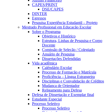
Auxílio Financeiro
CAPES/PRINT
DSE/CAPES
DINTER
Egressos
Pesquisa Experiência Estudantil – Projeto
Mestrado Profissional em Educação Escolar
Sobre o Programa
Objetivos e Histórico
Estrutura, Linhas de Pesquisa e Corpo
Docente
Comissão de Seleção / Colegiado
Anuário de Pesquisa
Dissertações Defendidas
Vida acadêmica
Caléndário Escolar
Processo de Formação e Matrícula
Proficiência – Língua Estrangeira
Disciplinas e Convalidação de Créditos
Mudança de Orientador
Religamento para Defesa
Defesa de Dissertação e Exemplar final
Estudante Especial
Processo Seletivo
Processo Seletivo