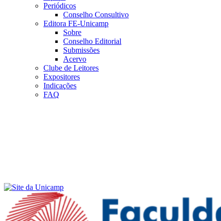
Periódicos
Conselho Consultivo
Editora FE-Unicamp
Sobre
Conselho Editorial
Submissões
Acervo
Clube de Leitores
Expositores
Indicações
FAQ
Menu