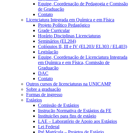
Equipe, Coordenação de Pedagogia e Comissão
de Graduação
Contato
Licenciatura Integrada em Química e em Física
Projeto Político Pedagógico
Grade Curricular
Horário Disciplinas Licenciaturas
Seminários (EL204)
Colóquios II, III e IV (EL203/ EL303 / EL403)
Legislação
Equipe, Coordenação de Licenciatura Integrada
em Química e em Física, Comissão de
Graduação
DAC
Contato
Outros cursos de licenciaturas na UNICAMP
Sobre a graduação
Formas de ingresso
Estágios
Comissão de Estágios
Instrução Normativa de Estágios da FE
Instituições para fins de estágio
LAE – Laboratório de Apoio aos Estágios
Lei Federal
Pré Matrícula – Projetos de Estágio