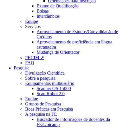
Orientações para Inscrição
Exame de Qualificação
Bolsas
Intercâmbios
Equipe
Serviços
Aproveitamento de Estudos/Convalidação de
Créditos
Aproveitamento de proficiência em língua
estrangeira
Mudança de Orientador
PECIM ↗
FAQ
Pesquisa
Divulgação Científica
Sobre a pesquisa
Equipamentos multiusuário
Scanner OS 15000
Scan Robot 2.0
Equipe
Grupos de Pesquisa
Boas Práticas em Pesquisa
A pesquisa na FE
Buscador de informações de docentes da
FE/Unicamp