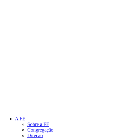
Link para o Instagram
Link para o Youtube
A FE
Sobre a FE
Congregação
Direção