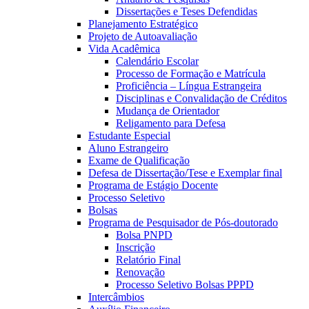
Dissertações e Teses Defendidas
Planejamento Estratégico
Projeto de Autoavaliação
Vida Acadêmica
Calendário Escolar
Processo de Formação e Matrícula
Proficiência – Língua Estrangeira
Disciplinas e Convalidação de Créditos
Mudança de Orientador
Religamento para Defesa
Estudante Especial
Aluno Estrangeiro
Exame de Qualificação
Defesa de Dissertação/Tese e Exemplar final
Programa de Estágio Docente
Processo Seletivo
Bolsas
Programa de Pesquisador de Pós-doutorado
Bolsa PNPD
Inscrição
Relatório Final
Renovação
Processo Seletivo Bolsas PPPD
Intercâmbios