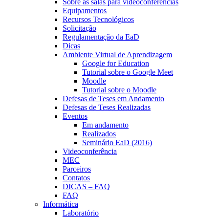
Sobre as salas para videoconferências
Equipamentos
Recursos Tecnológicos
Solicitação
Regulamentação da EaD
Dicas
Ambiente Virtual de Aprendizagem
Google for Education
Tutorial sobre o Google Meet
Moodle
Tutorial sobre o Moodle
Defesas de Teses em Andamento
Defesas de Teses Realizadas
Eventos
Em andamento
Realizados
Seminário EaD (2016)
Videoconferência
MEC
Parceiros
Contatos
DICAS – FAQ
FAQ
Informática
Laboratório