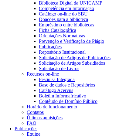
Biblioteca Digital da UNICAMP
Competência em Informação
Catálogo on-line do SBU
Doações para a biblioteca
Empréstimo entre bibliotecas
Ficha Catalográfica
Orientações Normativas
Prevenção e Verificação de Plágio
Publicações
Repositório Institucional
Solicitação de Artigos de Publicações
Solicitação de Artigos Subsidiados
Solicitação de Livros
Recursos on-line
Pesquisa Integrada
Base de dados e Repositórios
Catálogo Acervus
Boletim Informafricativo
Contéudo de Domínio Público
Horário de funcionamento
Contatos
Últimas aquisições
FAQ
Publicações
Equipe