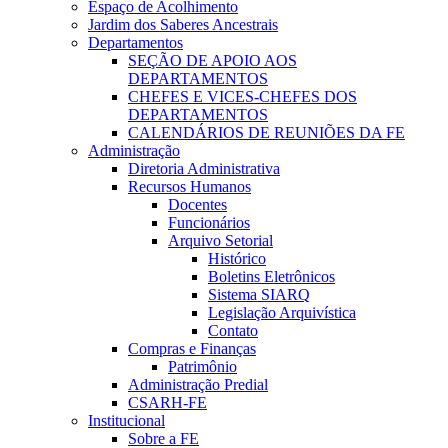
Espaço de Acolhimento
Jardim dos Saberes Ancestrais
Departamentos
SEÇÃO DE APOIO AOS
DEPARTAMENTOS
CHEFES E VICES-CHEFES DOS
DEPARTAMENTOS
CALENDÁRIOS DE REUNIÕES DA FE
Administração
Diretoria Administrativa
Recursos Humanos
Docentes
Funcionários
Arquivo Setorial
Histórico
Boletins Eletrônicos
Sistema SIARQ
Legislação Arquivística
Contato
Compras e Finanças
Patrimônio
Administração Predial
CSARH-FE
Institucional
Sobre a FE