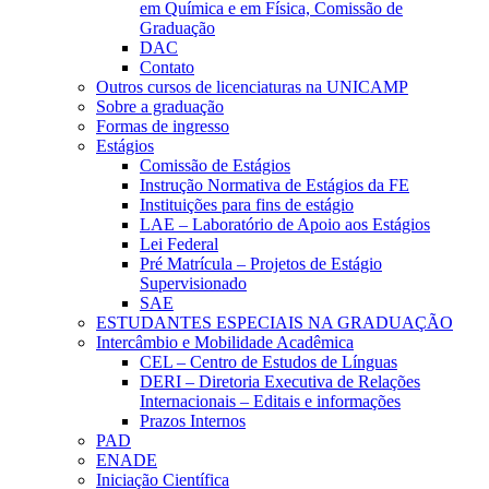
em Química e em Física, Comissão de
Graduação
DAC
Contato
Outros cursos de licenciaturas na UNICAMP
Sobre a graduação
Formas de ingresso
Estágios
Comissão de Estágios
Instrução Normativa de Estágios da FE
Instituições para fins de estágio
LAE – Laboratório de Apoio aos Estágios
Lei Federal
Pré Matrícula – Projetos de Estágio
Supervisionado
SAE
ESTUDANTES ESPECIAIS NA GRADUAÇÃO
Intercâmbio e Mobilidade Acadêmica
CEL – Centro de Estudos de Línguas
DERI – Diretoria Executiva de Relações
Internacionais – Editais e informações
Prazos Internos
PAD
ENADE
Iniciação Científica