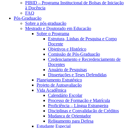
PIBID – Programa Institucional de Bolsas de Iniciação
à Docência
FAQ
Pós-Graduação
Sobre a pós-graduação
Mestrado e Doutorado em Educação
Sobre o Programa
Estrutura, Linhas de Pesquisa e Corpo
Docente
Objetivos e Histórico
Comissão de Pós-Graduação
Credenciamento e Recredenciamento de
Docentes
Anuário de Pesquisas
Dissertações e Teses Defendidas
Planejamento Estratégico
Projeto de Autoavaliação
Vida Acadêmica
Calendário Escolar
Processo de Formação e Matrícula
Proficiência – Língua Estrangeira
Disciplinas e Convalidação de Créditos
Mudança de Orientador
Religamento para Defesa
Estudante Especial