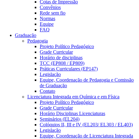
Cotas de Impressão
Convênios
Rede sem fio
Normas
Equipe
FAQ
Graduação
Pedagogia
Projeto Político Pedagógico
Grade Curricular
Horário de disciplinas
TCC (EP808 / EP809)
Práticas Curriculares (EP147)
Legislação
Equipe, Coordenação de Pedagogia e Comissão
de Graduação
Contato
Licenciatura Integrada em Química e em Física
Projeto Político Pedagógico
Grade Curricular
Horário Disciplinas Licenciaturas
Seminários (EL204)
Colóquios II, III e IV (EL203/ EL303 / EL403)
Legislação
Equipe, Coordenação de Licenciatura Integrada