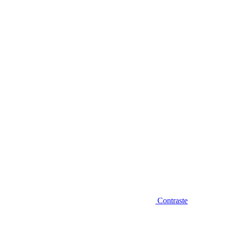
Diminuir fonte
Contraste