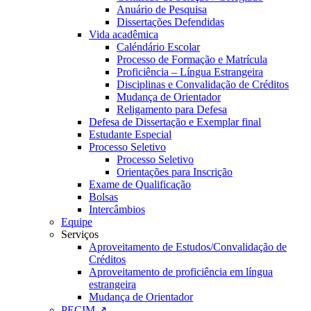
Anuário de Pesquisa
Dissertações Defendidas
Vida acadêmica
Caléndário Escolar
Processo de Formação e Matrícula
Proficiência – Língua Estrangeira
Disciplinas e Convalidação de Créditos
Mudança de Orientador
Religamento para Defesa
Defesa de Dissertação e Exemplar final
Estudante Especial
Processo Seletivo
Processo Seletivo
Orientações para Inscrição
Exame de Qualificação
Bolsas
Intercâmbios
Equipe
Serviços
Aproveitamento de Estudos/Convalidação de
Créditos
Aproveitamento de proficiência em língua
estrangeira
Mudança de Orientador
PECIM ↗