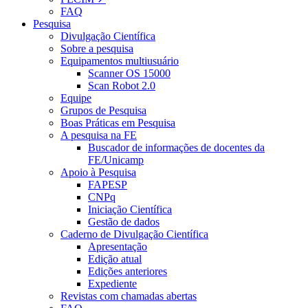
FAQ
Pesquisa
Divulgação Científica
Sobre a pesquisa
Equipamentos multiusuário
Scanner OS 15000
Scan Robot 2.0
Equipe
Grupos de Pesquisa
Boas Práticas em Pesquisa
A pesquisa na FE
Buscador de informações de docentes da
FE/Unicamp
Apoio à Pesquisa
FAPESP
CNPq
Iniciação Científica
Gestão de dados
Caderno de Divulgação Científica
Apresentação
Edição atual
Edições anteriores
Expediente
Revistas com chamadas abertas