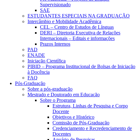
Supervisionado
SAE
ESTUDANTES ESPECIAIS NA GRADUAÇÃO
Intercâmbio e Mobilidade Acadêmica
CEL – Centro de Estudos de Línguas
DERI – Diretoria Executiva de Relações
Internacionais – Editais e informações
Prazos Internos
PAD
ENADE
Iniciação Científica
PIBID – Programa Institucional de Bolsas de Iniciação
à Docência
FAQ
Pós-Graduação
Sobre a pós-graduação
Mestrado e Doutorado em Educação
Sobre o Programa
Estrutura, Linhas de Pesquisa e Corpo
Docente
Objetivos e Histórico
Comissão de Pós-Graduação
Credenciamento e Recredenciamento de
Docentes
Anuário de Pesquisas