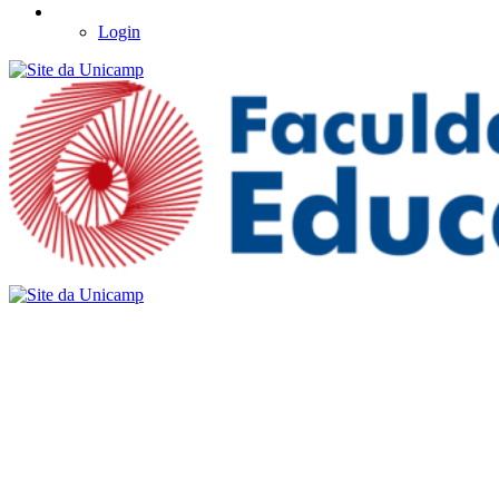
Login