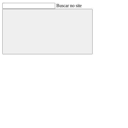
Buscar no site
Buscar
Link para o Facebook
Link para o Linkedin