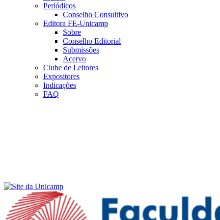
Periódicos
Conselho Consultivo
Editora FE-Unicamp
Sobre
Conselho Editorial
Submissões
Acervo
Clube de Leitores
Expositores
Indicações
FAQ
Menu