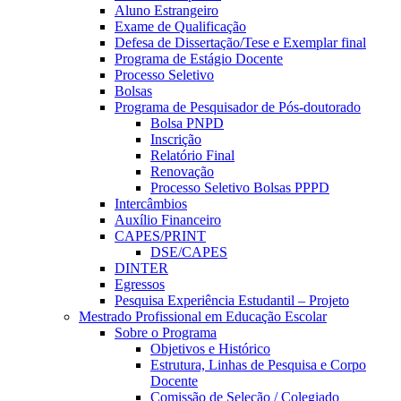
Aluno Estrangeiro
Exame de Qualificação
Defesa de Dissertação/Tese e Exemplar final
Programa de Estágio Docente
Processo Seletivo
Bolsas
Programa de Pesquisador de Pós-doutorado
Bolsa PNPD
Inscrição
Relatório Final
Renovação
Processo Seletivo Bolsas PPPD
Intercâmbios
Auxílio Financeiro
CAPES/PRINT
DSE/CAPES
DINTER
Egressos
Pesquisa Experiência Estudantil – Projeto
Mestrado Profissional em Educação Escolar
Sobre o Programa
Objetivos e Histórico
Estrutura, Linhas de Pesquisa e Corpo
Docente
Comissão de Seleção / Colegiado