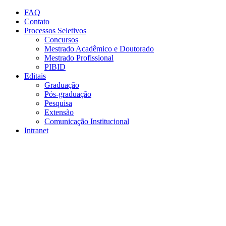
Conteúdo principal
Menu principal
Rodapé
FAQ
Contato
Processos Seletivos
Concursos
Mestrado Acadêmico e Doutorado
Mestrado Profissional
PIBID
Editais
Graduação
Pós-graduação
Pesquisa
Extensão
Comunicação Institucional
Intranet
Aumentar fonte
Diminuir fonte