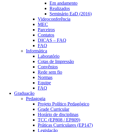
Em andamento
Realizados
Seminário EaD (2016)
Videoconferência
MEC
Parceiros
Contatos
DICAS – FAQ
FAQ
Informática
Laboratório
Cotas de Impressão
Convênios
Rede sem fio
Normas
Equipe
FAQ
Graduação
Pedagogia
Projeto Político Pedagógico
Grade Curricular
Horário de disciplinas
TCC (EP808 / EP809)
Práticas Curriculares (EP147)
Legislação