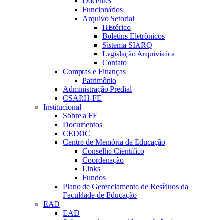
Docentes
Funcionários
Arquivo Setorial
Histórico
Boletins Eletrônicos
Sistema SIARQ
Legislação Arquivística
Contato
Compras e Finanças
Patrimônio
Administração Predial
CSARH-FE
Institucional
Sobre a FE
Documentos
CEDOC
Centro de Memória da Educação
Conselho Científico
Coordenação
Links
Fundos
Plano de Gerenciamento de Resíduos da
Faculdade de Educação
EAD
EAD