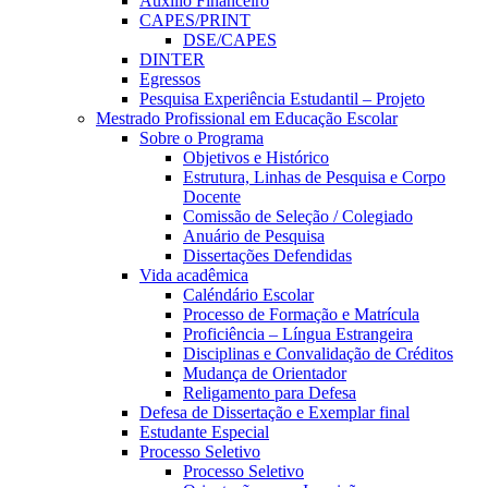
Auxílio Financeiro
CAPES/PRINT
DSE/CAPES
DINTER
Egressos
Pesquisa Experiência Estudantil – Projeto
Mestrado Profissional em Educação Escolar
Sobre o Programa
Objetivos e Histórico
Estrutura, Linhas de Pesquisa e Corpo
Docente
Comissão de Seleção / Colegiado
Anuário de Pesquisa
Dissertações Defendidas
Vida acadêmica
Caléndário Escolar
Processo de Formação e Matrícula
Proficiência – Língua Estrangeira
Disciplinas e Convalidação de Créditos
Mudança de Orientador
Religamento para Defesa
Defesa de Dissertação e Exemplar final
Estudante Especial
Processo Seletivo
Processo Seletivo