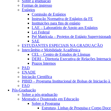
Sobre a graduação
Formas de ingresso
Estágios
Comissão de Estágios
Instrução Normativa de Estágios da FE
Instituições para fins de estágio
LAE – Laboratório de Apoio aos Estágios
Lei Federal
Pré Matrícula – Projetos de Estágio Supervisionad
SAE
ESTUDANTES ESPECIAIS NA GRADUAÇÃO
Intercâmbio e Mobilidade Acadêmica
CEL – Centro de Estudos de Línguas
DERI – Diretoria Executiva de Relações Internacio
Prazos Internos
PAD
ENADE
Iniciação Científica
PIBID – Programa Institucional de Bolsas de Iniciação 
FAQ
Pós-Graduação
Sobre a pós-graduação
Mestrado e Doutorado em Educação
Sobre o Programa
Estrutura, Linhas de Pesquisa e Corpo Doce