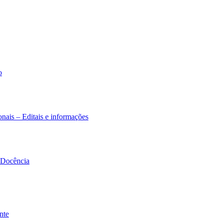
o
nais – Editais e informações
à Docência
nte