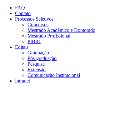
Conteúdo principal
Menu principal
Rodapé
FAQ
Contato
Processos Seletivos
Concursos
Mestrado Acadêmico e Doutorado
Mestrado Profissional
PIBID
Editais
Graduação
Pós-graduação
Pesquisa
Extensão
Comunicação Institucional
Intranet
Aumentar fonte