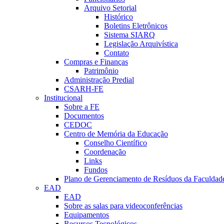
Arquivo Setorial
Histórico
Boletins Eletrônicos
Sistema SIARQ
Legislação Arquivística
Contato
Compras e Finanças
Patrimônio
Administração Predial
CSARH-FE
Institucional
Sobre a FE
Documentos
CEDOC
Centro de Memória da Educação
Conselho Científico
Coordenação
Links
Fundos
Plano de Gerenciamento de Resíduos da Faculdad
EAD
EAD
Sobre as salas para videoconferências
Equipamentos
Recursos Tecnológicos