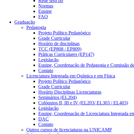
Rede sem fio
Normas
Equipe
FAQ
Graduação
Pedagogia
Projeto Político Pedagógico
Grade Curricular
Horário de disciplinas
TCC (EP808 / EP809)
Práticas Curriculares (EP147)
Legislação
Equipe, Coordenação de Pedagogia e Comissão d
Contato
Licenciatura Integrada em Química e em Física
Projeto Político Pedagógico
Grade Curricular
Horário Disciplinas Licenciaturas
Seminários (EL204)
Colóquios II, III e IV (EL203/ EL303 / EL403)
Legislação
Equipe, Coordenação de Licenciatura Integrada e
DAC
Contato
Outros cursos de licenciaturas na UNICAMP