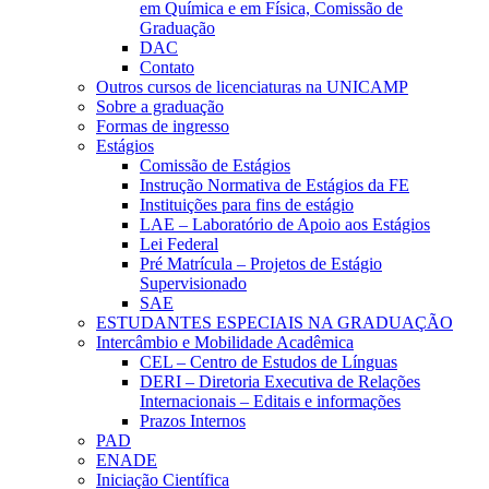
em Química e em Física, Comissão de
Graduação
DAC
Contato
Outros cursos de licenciaturas na UNICAMP
Sobre a graduação
Formas de ingresso
Estágios
Comissão de Estágios
Instrução Normativa de Estágios da FE
Instituições para fins de estágio
LAE – Laboratório de Apoio aos Estágios
Lei Federal
Pré Matrícula – Projetos de Estágio
Supervisionado
SAE
ESTUDANTES ESPECIAIS NA GRADUAÇÃO
Intercâmbio e Mobilidade Acadêmica
CEL – Centro de Estudos de Línguas
DERI – Diretoria Executiva de Relações
Internacionais – Editais e informações
Prazos Internos
PAD
ENADE
Iniciação Científica