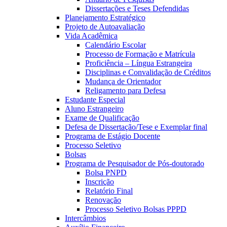
Dissertações e Teses Defendidas
Planejamento Estratégico
Projeto de Autoavaliação
Vida Acadêmica
Calendário Escolar
Processo de Formação e Matrícula
Proficiência – Língua Estrangeira
Disciplinas e Convalidação de Créditos
Mudança de Orientador
Religamento para Defesa
Estudante Especial
Aluno Estrangeiro
Exame de Qualificação
Defesa de Dissertação/Tese e Exemplar final
Programa de Estágio Docente
Processo Seletivo
Bolsas
Programa de Pesquisador de Pós-doutorado
Bolsa PNPD
Inscrição
Relatório Final
Renovação
Processo Seletivo Bolsas PPPD
Intercâmbios