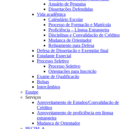
Anuário de Pesquisa
Dissertações Defendidas
Vida acadêmica
Caléndário Escolar
Processo de Formação e Matrícula
Proficiência – Língua Estrangeira
Disciplinas e Convalidação de Créditos
Mudança de Orientador
Religamento para Defesa
Defesa de Dissertação e Exemplar final
Estudante Especial
Processo Seletivo
Processo Seletivo
Orientações para Inscrição
Exame de Qualificação
Bolsas
Intercâmbios
Equipe
Serviços
Aproveitamento de Estudos/Convalidação de
Créditos
Aproveitamento de proficiência em língua
estrangeira
Mudança de Orientador
PECIM ↗