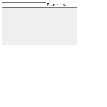
Buscar no site
Buscar
Link para o Facebook
Link para o Linkedin