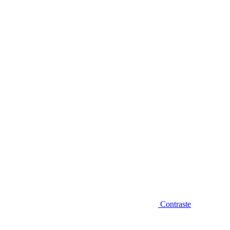
Diminuir fonte
Contraste