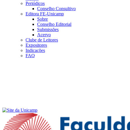
Periódicos
Conselho Consultivo
Editora FE-Unicamp
Sobre
Conselho Editorial
Submissões
Acervo
Clube de Leitores
Expositores
Indicações
FAQ
Menu