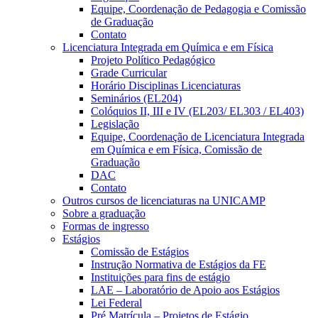
Equipe, Coordenação de Pedagogia e Comissão
de Graduação
Contato
Licenciatura Integrada em Química e em Física
Projeto Político Pedagógico
Grade Curricular
Horário Disciplinas Licenciaturas
Seminários (EL204)
Colóquios II, III e IV (EL203/ EL303 / EL403)
Legislação
Equipe, Coordenação de Licenciatura Integrada
em Química e em Física, Comissão de
Graduação
DAC
Contato
Outros cursos de licenciaturas na UNICAMP
Sobre a graduação
Formas de ingresso
Estágios
Comissão de Estágios
Instrução Normativa de Estágios da FE
Instituições para fins de estágio
LAE – Laboratório de Apoio aos Estágios
Lei Federal
Pré Matrícula – Projetos de Estágio