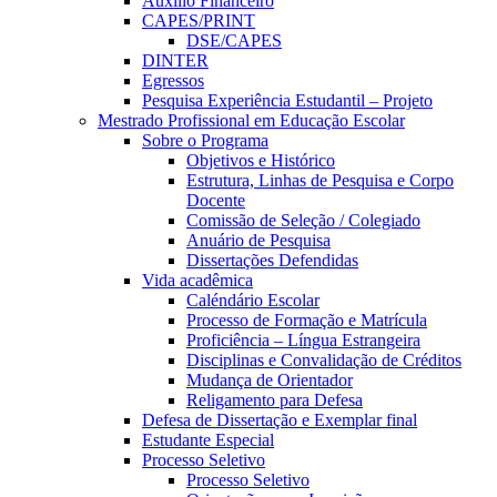
Auxílio Financeiro
CAPES/PRINT
DSE/CAPES
DINTER
Egressos
Pesquisa Experiência Estudantil – Projeto
Mestrado Profissional em Educação Escolar
Sobre o Programa
Objetivos e Histórico
Estrutura, Linhas de Pesquisa e Corpo
Docente
Comissão de Seleção / Colegiado
Anuário de Pesquisa
Dissertações Defendidas
Vida acadêmica
Caléndário Escolar
Processo de Formação e Matrícula
Proficiência – Língua Estrangeira
Disciplinas e Convalidação de Créditos
Mudança de Orientador
Religamento para Defesa
Defesa de Dissertação e Exemplar final
Estudante Especial
Processo Seletivo
Processo Seletivo