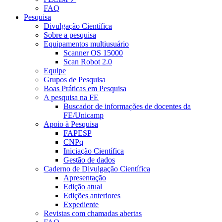
FAQ
Pesquisa
Divulgação Científica
Sobre a pesquisa
Equipamentos multiusuário
Scanner OS 15000
Scan Robot 2.0
Equipe
Grupos de Pesquisa
Boas Práticas em Pesquisa
A pesquisa na FE
Buscador de informações de docentes da
FE/Unicamp
Apoio à Pesquisa
FAPESP
CNPq
Iniciação Científica
Gestão de dados
Caderno de Divulgação Científica
Apresentação
Edição atual
Edições anteriores
Expediente
Revistas com chamadas abertas