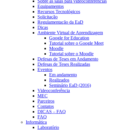
Sobre as salas para videoconferências
Equipamentos
Recursos Tecnológicos
Solicitação
Regulamentação da EaD
Dicas
Ambiente Virtual de Aprendizagem
Google for Education
Tutorial sobre o Google Meet
Moodle
Tutorial sobre o Moodle
Defesas de Teses em Andamento
Defesas de Teses Realizadas
Eventos
Em andamento
Realizados
Seminário EaD (2016)
Videoconferência
MEC
Parceiros
Contatos
DICAS – FAQ
FAQ
Informática
Laboratório