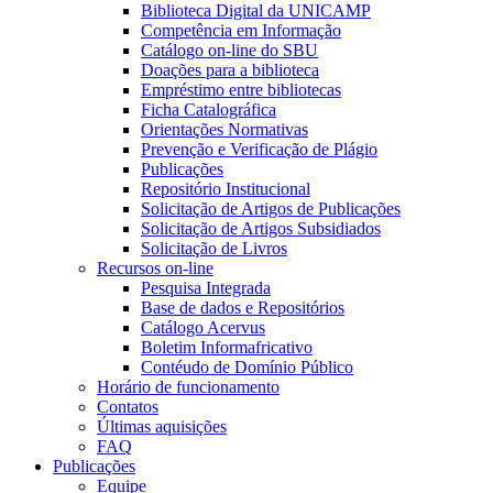
Biblioteca Digital da UNICAMP
Competência em Informação
Catálogo on-line do SBU
Doações para a biblioteca
Empréstimo entre bibliotecas
Ficha Catalográfica
Orientações Normativas
Prevenção e Verificação de Plágio
Publicações
Repositório Institucional
Solicitação de Artigos de Publicações
Solicitação de Artigos Subsidiados
Solicitação de Livros
Recursos on-line
Pesquisa Integrada
Base de dados e Repositórios
Catálogo Acervus
Boletim Informafricativo
Contéudo de Domínio Público
Horário de funcionamento
Contatos
Últimas aquisições
FAQ
Publicações
Equipe