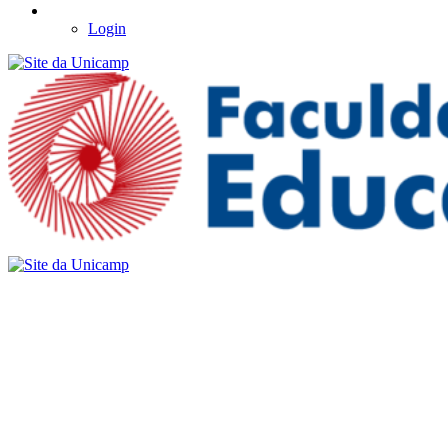
Login