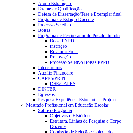
Aluno Estrangeiro
Exame de Qualificação
Defesa de Dissertação/Tese e Exemplar final
Programa de Estágio Docente
Processo Seletivo
Bolsas
Programa de Pesquisador de Pós-doutorado
Bolsa PNPD
Inscrição
Relatório Final
Renovação
Processo Seletivo Bolsas PPPD
Intercâmbios
Auxílio Financeiro
CAPES/PRINT
DSE/CAPES
DINTER
Egressos
Pesquisa Experiência Estudantil – Projeto
Mestrado Profissional em Educação Escolar
Sobre o Programa
Objetivos e Histórico
Estrutura, Linhas de Pesquisa e Corpo
Docente
Comissão de Seleção / Colegiado