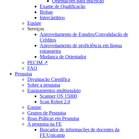
Orientações para Inscrição
Exame de Qualificação
Bolsas
Intercâmbios
Equipe
Serviços
Aproveitamento de Estudos/Convalidação de
Créditos
Aproveitamento de proficiência em língua
estrangeira
Mudança de Orientador
PECIM ↗
FAQ
Pesquisa
Divulgação Científica
Sobre a pesquisa
Equipamentos multiusuário
Scanner OS 15000
Scan Robot 2.0
Equipe
Grupos de Pesquisa
Boas Práticas em Pesquisa
A pesquisa na FE
Buscador de informações de docentes da
FE/Unicamp