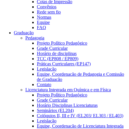
Cotas de Impressão
Convênios
Rede sem fio
Normas
Equipe
FAQ
Graduação
Pedagogia
Projeto Político Pedagógico
Grade Curricular
Horário de disciplinas
TCC (EP808 / EP809)
Práticas Curriculares (EP147)
Legislação
Equipe, Coordenação de Pedagogia e Comissão
de Graduação
Contato
Licenciatura Integrada em Química e em Física
Projeto Político Pedagógico
Grade Curricular
Horário Disciplinas Licenciaturas
Seminários (EL204)
Colóquios II, III e IV (EL203/ EL303 / EL403)
Legislação
Equipe, Coordenação de Licenciatura Integrada