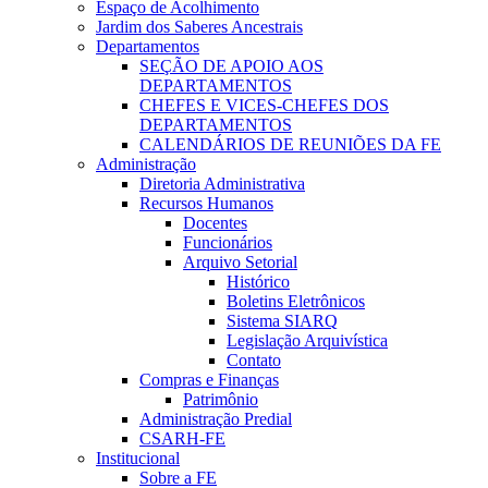
Espaço de Acolhimento
Jardim dos Saberes Ancestrais
Departamentos
SEÇÃO DE APOIO AOS
DEPARTAMENTOS
CHEFES E VICES-CHEFES DOS
DEPARTAMENTOS
CALENDÁRIOS DE REUNIÕES DA FE
Administração
Diretoria Administrativa
Recursos Humanos
Docentes
Funcionários
Arquivo Setorial
Histórico
Boletins Eletrônicos
Sistema SIARQ
Legislação Arquivística
Contato
Compras e Finanças
Patrimônio
Administração Predial
CSARH-FE
Institucional
Sobre a FE