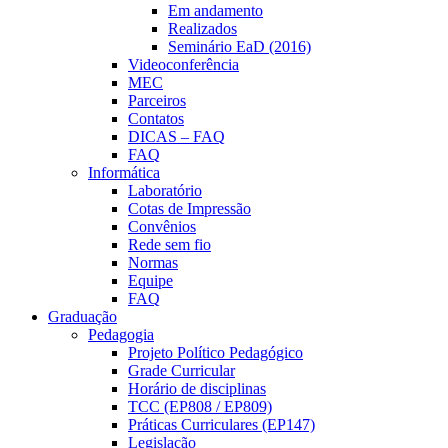
Em andamento
Realizados
Seminário EaD (2016)
Videoconferência
MEC
Parceiros
Contatos
DICAS – FAQ
FAQ
Informática
Laboratório
Cotas de Impressão
Convênios
Rede sem fio
Normas
Equipe
FAQ
Graduação
Pedagogia
Projeto Político Pedagógico
Grade Curricular
Horário de disciplinas
TCC (EP808 / EP809)
Práticas Curriculares (EP147)
Legislação