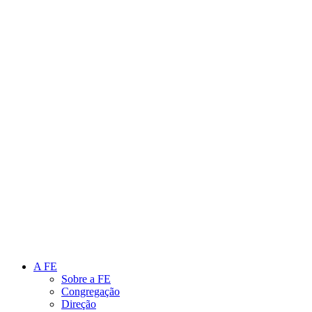
Link para o Instagram
Link para o Youtube
A FE
Sobre a FE
Congregação
Direção