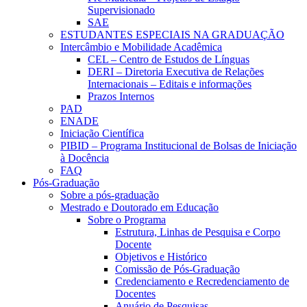
Supervisionado
SAE
ESTUDANTES ESPECIAIS NA GRADUAÇÃO
Intercâmbio e Mobilidade Acadêmica
CEL – Centro de Estudos de Línguas
DERI – Diretoria Executiva de Relações
Internacionais – Editais e informações
Prazos Internos
PAD
ENADE
Iniciação Científica
PIBID – Programa Institucional de Bolsas de Iniciação
à Docência
FAQ
Pós-Graduação
Sobre a pós-graduação
Mestrado e Doutorado em Educação
Sobre o Programa
Estrutura, Linhas de Pesquisa e Corpo
Docente
Objetivos e Histórico
Comissão de Pós-Graduação
Credenciamento e Recredenciamento de
Docentes
Anuário de Pesquisas