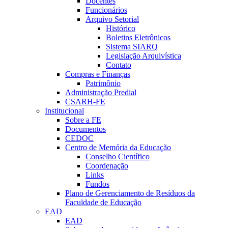
Docentes
Funcionários
Arquivo Setorial
Histórico
Boletins Eletrônicos
Sistema SIARQ
Legislação Arquivística
Contato
Compras e Finanças
Patrimônio
Administração Predial
CSARH-FE
Institucional
Sobre a FE
Documentos
CEDOC
Centro de Memória da Educação
Conselho Científico
Coordenação
Links
Fundos
Plano de Gerenciamento de Resíduos da
Faculdade de Educação
EAD
EAD