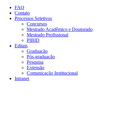
Conteúdo principal
Menu principal
Rodapé
FAQ
Contato
Processos Seletivos
Concursos
Mestrado Acadêmico e Doutorado
Mestrado Profissional
PIBID
Editais
Graduação
Pós-graduação
Pesquisa
Extensão
Comunicação Institucional
Intranet
Aumentar fonte
Diminuir fonte