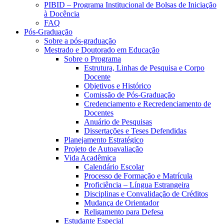
PIBID – Programa Institucional de Bolsas de Iniciação
à Docência
FAQ
Pós-Graduação
Sobre a pós-graduação
Mestrado e Doutorado em Educação
Sobre o Programa
Estrutura, Linhas de Pesquisa e Corpo
Docente
Objetivos e Histórico
Comissão de Pós-Graduação
Credenciamento e Recredenciamento de
Docentes
Anuário de Pesquisas
Dissertações e Teses Defendidas
Planejamento Estratégico
Projeto de Autoavaliação
Vida Acadêmica
Calendário Escolar
Processo de Formação e Matrícula
Proficiência – Língua Estrangeira
Disciplinas e Convalidação de Créditos
Mudança de Orientador
Religamento para Defesa
Estudante Especial