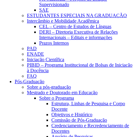
Supervisionado
SAE
ESTUDANTES ESPECIAIS NA GRADUAÇÃO
Intercâmbio e Mobilidade Acadêmica
CEL – Centro de Estudos de Línguas
DERI – Diretoria Executiva de Relações
Internacionais – Editais e informações
Prazos Internos
PAD
ENADE
Iniciação Científica
PIBID – Programa Institucional de Bolsas de Iniciação
à Docência
FAQ
Pós-Graduação
Sobre a pós-graduação
Mestrado e Doutorado em Educação
Sobre o Programa
Estrutura, Linhas de Pesquisa e Corpo
Docente
Objetivos e Histórico
Comissão de Pós-Graduação
Credenciamento e Recredenciamento de
Docentes
Anuário de Pesquisas