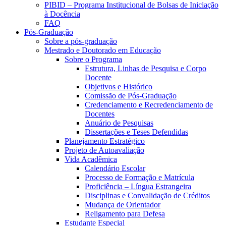
PIBID – Programa Institucional de Bolsas de Iniciação
à Docência
FAQ
Pós-Graduação
Sobre a pós-graduação
Mestrado e Doutorado em Educação
Sobre o Programa
Estrutura, Linhas de Pesquisa e Corpo
Docente
Objetivos e Histórico
Comissão de Pós-Graduação
Credenciamento e Recredenciamento de
Docentes
Anuário de Pesquisas
Dissertações e Teses Defendidas
Planejamento Estratégico
Projeto de Autoavaliação
Vida Acadêmica
Calendário Escolar
Processo de Formação e Matrícula
Proficiência – Língua Estrangeira
Disciplinas e Convalidação de Créditos
Mudança de Orientador
Religamento para Defesa
Estudante Especial