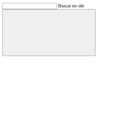
Buscar no site
Buscar
Link para o Facebook
Link para o Linkedin