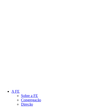
Link para o Instagram
Link para o Youtube
A FE
Sobre a FE
Congregação
Direção