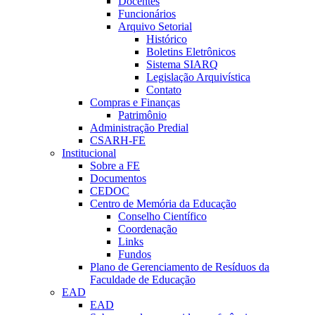
Docentes
Funcionários
Arquivo Setorial
Histórico
Boletins Eletrônicos
Sistema SIARQ
Legislação Arquivística
Contato
Compras e Finanças
Patrimônio
Administração Predial
CSARH-FE
Institucional
Sobre a FE
Documentos
CEDOC
Centro de Memória da Educação
Conselho Científico
Coordenação
Links
Fundos
Plano de Gerenciamento de Resíduos da
Faculdade de Educação
EAD
EAD