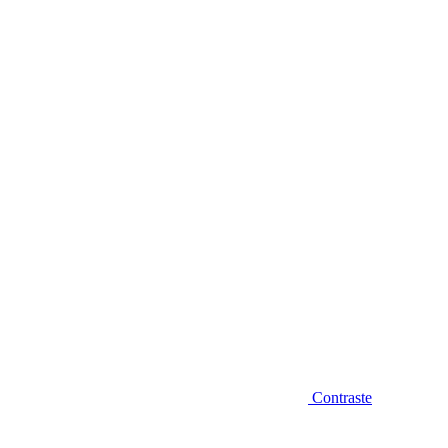
Diminuir fonte
Contraste