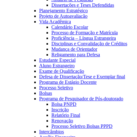
Dissertações e Teses Defendidas
Planejamento Estratégico
Projeto de Autoavaliação
Vida Acadêmica
Calendário Escolar
Processo de Formação e Matrícula
Proficiência – Língua Estrangeira
Disciplinas e Convalidação de Créditos
Mudança de Orientador
Religamento para Defesa
Estudante Especial
Aluno Estrangeiro
Exame de Qualificação
Defesa de Dissertação/Tese e Exemplar final
Programa de Estágio Docente
Processo Seletivo
Bolsas
Programa de Pesquisador de Pós-doutorado
Bolsa PNPD
Inscrição
Relatório Final
Renovação
Processo Seletivo Bolsas PPPD
Intercâmbios