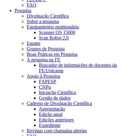
FAQ
Pesquisa
Divulgação Científica
Sobre a pesquisa
Equipamentos multiusuário
Scanner OS 15000
Scan Robot 2.0
Equipe
Grupos de Pesquisa
Boas Práticas em Pesquisa
A pesquisa na FE
Buscador de informações de docentes da
FE/Unicamp
Apoio à Pesquisa
FAPESP
CNPq
Iniciação Científica
Gestão de dados
Caderno de Divulgação Científica
Apresentação
Edição atual
Edições anteriores
Expediente
Revistas com chamadas abertas