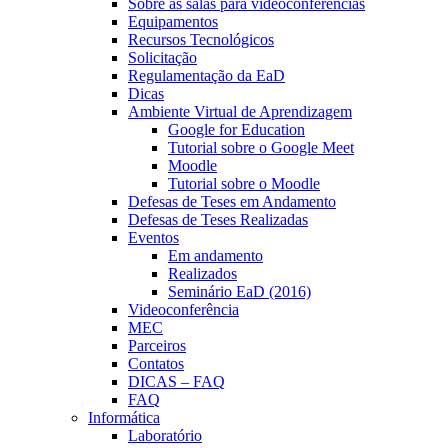
Sobre as salas para videoconferências
Equipamentos
Recursos Tecnológicos
Solicitação
Regulamentação da EaD
Dicas
Ambiente Virtual de Aprendizagem
Google for Education
Tutorial sobre o Google Meet
Moodle
Tutorial sobre o Moodle
Defesas de Teses em Andamento
Defesas de Teses Realizadas
Eventos
Em andamento
Realizados
Seminário EaD (2016)
Videoconferência
MEC
Parceiros
Contatos
DICAS – FAQ
FAQ
Informática
Laboratório