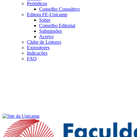
Periódicos
Conselho Consultivo
Editora FE-Unicamp
Sobre
Conselho Editorial
Submissões
Acervo
Clube de Leitores
Expositores
Indicações
FAQ
Menu