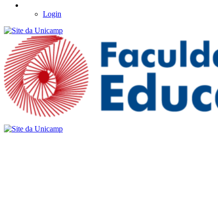
Login