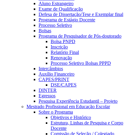
Aluno Estrangeiro
Exame de Qualificação
Defesa de Dissertação/Tese e Exemplar final
Programa de Estágio Docente
Processo Seletivo
Bolsas
Programa de Pesquisador de Pós-doutorado
Bolsa PNPD
Inscrição
Relatório Final
Renovação
Processo Seletivo Bolsas PPPD
Intercâmbios
Auxílio Financeiro
CAPES/PRINT
DSE/CAPES
DINTER
Egressos
Pesquisa Experiência Estudantil – Projeto
Mestrado Profissional em Educação Escolar
Sobre o Programa
Objetivos e Histórico
Estrutura, Linhas de Pesquisa e Corpo
Docente
Comissão de Seleção / Colegiado