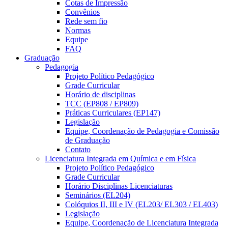
Cotas de Impressão
Convênios
Rede sem fio
Normas
Equipe
FAQ
Graduação
Pedagogia
Projeto Político Pedagógico
Grade Curricular
Horário de disciplinas
TCC (EP808 / EP809)
Práticas Curriculares (EP147)
Legislação
Equipe, Coordenação de Pedagogia e Comissão
de Graduação
Contato
Licenciatura Integrada em Química e em Física
Projeto Político Pedagógico
Grade Curricular
Horário Disciplinas Licenciaturas
Seminários (EL204)
Colóquios II, III e IV (EL203/ EL303 / EL403)
Legislação
Equipe, Coordenação de Licenciatura Integrada