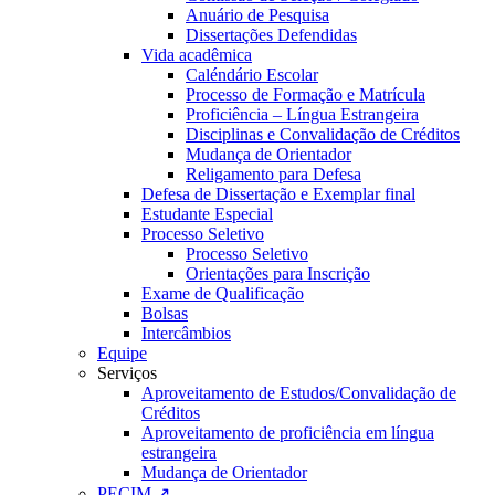
Anuário de Pesquisa
Dissertações Defendidas
Vida acadêmica
Caléndário Escolar
Processo de Formação e Matrícula
Proficiência – Língua Estrangeira
Disciplinas e Convalidação de Créditos
Mudança de Orientador
Religamento para Defesa
Defesa de Dissertação e Exemplar final
Estudante Especial
Processo Seletivo
Processo Seletivo
Orientações para Inscrição
Exame de Qualificação
Bolsas
Intercâmbios
Equipe
Serviços
Aproveitamento de Estudos/Convalidação de
Créditos
Aproveitamento de proficiência em língua
estrangeira
Mudança de Orientador
PECIM ↗