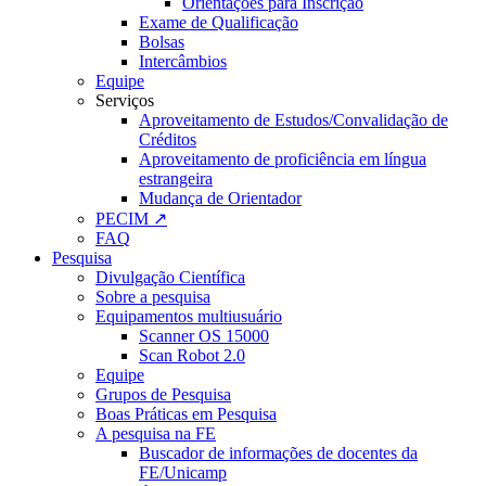
Orientações para Inscrição
Exame de Qualificação
Bolsas
Intercâmbios
Equipe
Serviços
Aproveitamento de Estudos/Convalidação de
Créditos
Aproveitamento de proficiência em língua
estrangeira
Mudança de Orientador
PECIM ↗
FAQ
Pesquisa
Divulgação Científica
Sobre a pesquisa
Equipamentos multiusuário
Scanner OS 15000
Scan Robot 2.0
Equipe
Grupos de Pesquisa
Boas Práticas em Pesquisa
A pesquisa na FE
Buscador de informações de docentes da
FE/Unicamp