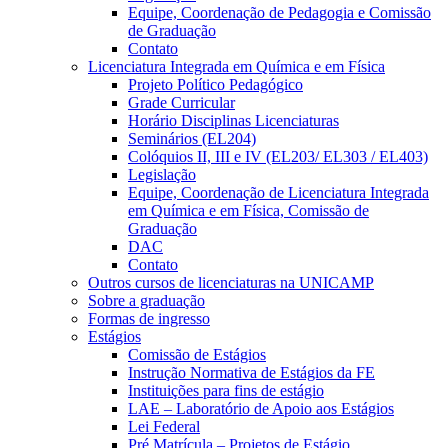
Equipe, Coordenação de Pedagogia e Comissão
de Graduação
Contato
Licenciatura Integrada em Química e em Física
Projeto Político Pedagógico
Grade Curricular
Horário Disciplinas Licenciaturas
Seminários (EL204)
Colóquios II, III e IV (EL203/ EL303 / EL403)
Legislação
Equipe, Coordenação de Licenciatura Integrada
em Química e em Física, Comissão de
Graduação
DAC
Contato
Outros cursos de licenciaturas na UNICAMP
Sobre a graduação
Formas de ingresso
Estágios
Comissão de Estágios
Instrução Normativa de Estágios da FE
Instituições para fins de estágio
LAE – Laboratório de Apoio aos Estágios
Lei Federal
Pré Matrícula – Projetos de Estágio