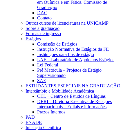
em Química e em Física, Comissão de
Graduação
DAC
Contato
Outros cursos de licenciaturas na UNICAMP
Sobre a graduação
Formas de ingresso
Estágios
Comissão de Estágios
Instrução Normativa de Estágios da FE
Instituições para fins de estágio
LAE – Laboratório de Apoio aos Estágios
Lei Federal
Pré Matrícula – Projetos de Estágio
Supervisionado
SAE
ESTUDANTES ESPECIAIS NA GRADUAÇÃO
Intercâmbio e Mobilidade Acadêmica
CEL – Centro de Estudos de Línguas
DERI – Diretoria Executiva de Relações
Internacionais – Editais e informações
Prazos Internos
PAD
ENADE
Iniciação Científica