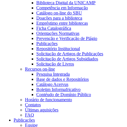
Biblioteca Digital da UNICAMP
Competência em Informação
Catálogo on-line do SBU
Doações para a biblioteca
Empréstimo entre bibliotecas
Ficha Catalográfica
Orientações Normativas
Prevenção e Verificação de Plágio
Publicações
Repositório Institucional
Solicitação de Artigos de Publicações
Solicitação de Artigos Subsidiados
Solicitação de Livros
Recursos on-line
Pesquisa Integrada
Base de dados e Repositórios
Catálogo Acervus
Boletim Informafricativo
Contéudo de Domínio Público
Horário de funcionamento
Contatos
Últimas aquisições
FAQ
Publicações
Equipe