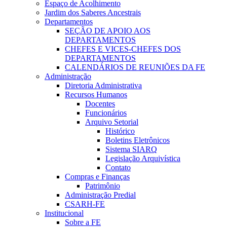
Espaço de Acolhimento
Jardim dos Saberes Ancestrais
Departamentos
SEÇÃO DE APOIO AOS
DEPARTAMENTOS
CHEFES E VICES-CHEFES DOS
DEPARTAMENTOS
CALENDÁRIOS DE REUNIÕES DA FE
Administração
Diretoria Administrativa
Recursos Humanos
Docentes
Funcionários
Arquivo Setorial
Histórico
Boletins Eletrônicos
Sistema SIARQ
Legislação Arquivística
Contato
Compras e Finanças
Patrimônio
Administração Predial
CSARH-FE
Institucional
Sobre a FE