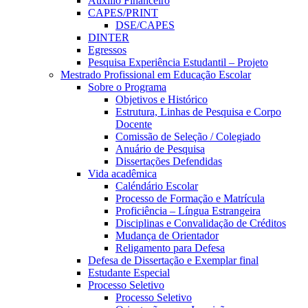
Auxílio Financeiro
CAPES/PRINT
DSE/CAPES
DINTER
Egressos
Pesquisa Experiência Estudantil – Projeto
Mestrado Profissional em Educação Escolar
Sobre o Programa
Objetivos e Histórico
Estrutura, Linhas de Pesquisa e Corpo
Docente
Comissão de Seleção / Colegiado
Anuário de Pesquisa
Dissertações Defendidas
Vida acadêmica
Caléndário Escolar
Processo de Formação e Matrícula
Proficiência – Língua Estrangeira
Disciplinas e Convalidação de Créditos
Mudança de Orientador
Religamento para Defesa
Defesa de Dissertação e Exemplar final
Estudante Especial
Processo Seletivo
Processo Seletivo