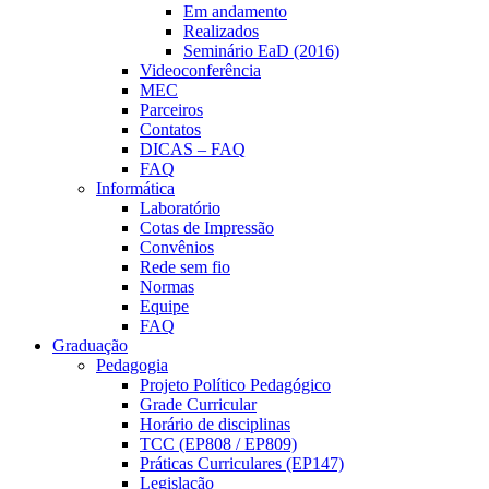
Em andamento
Realizados
Seminário EaD (2016)
Videoconferência
MEC
Parceiros
Contatos
DICAS – FAQ
FAQ
Informática
Laboratório
Cotas de Impressão
Convênios
Rede sem fio
Normas
Equipe
FAQ
Graduação
Pedagogia
Projeto Político Pedagógico
Grade Curricular
Horário de disciplinas
TCC (EP808 / EP809)
Práticas Curriculares (EP147)
Legislação