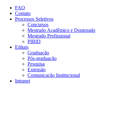
Conteúdo principal
Menu principal
Rodapé
FAQ
Contato
Processos Seletivos
Concursos
Mestrado Acadêmico e Doutorado
Mestrado Profissional
PIBID
Editais
Graduação
Pós-graduação
Pesquisa
Extensão
Comunicação Institucional
Intranet
Aumentar fonte
Diminuir fonte