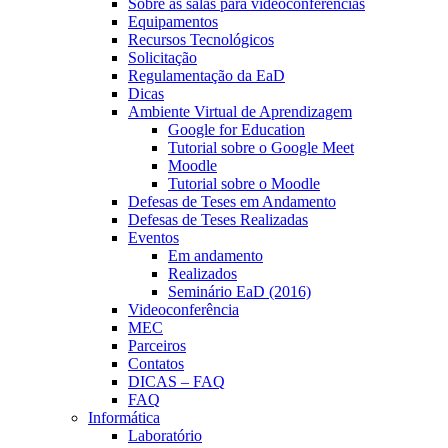
Sobre as salas para videoconferências
Equipamentos
Recursos Tecnológicos
Solicitação
Regulamentação da EaD
Dicas
Ambiente Virtual de Aprendizagem
Google for Education
Tutorial sobre o Google Meet
Moodle
Tutorial sobre o Moodle
Defesas de Teses em Andamento
Defesas de Teses Realizadas
Eventos
Em andamento
Realizados
Seminário EaD (2016)
Videoconferência
MEC
Parceiros
Contatos
DICAS – FAQ
FAQ
Informática
Laboratório