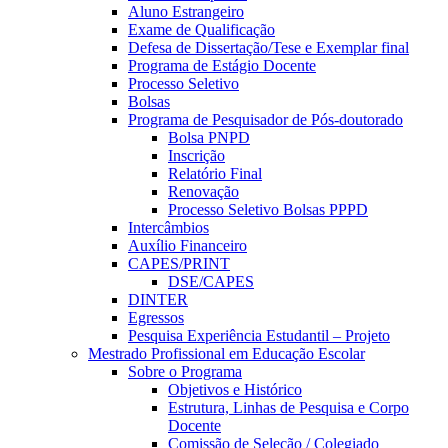
Aluno Estrangeiro
Exame de Qualificação
Defesa de Dissertação/Tese e Exemplar final
Programa de Estágio Docente
Processo Seletivo
Bolsas
Programa de Pesquisador de Pós-doutorado
Bolsa PNPD
Inscrição
Relatório Final
Renovação
Processo Seletivo Bolsas PPPD
Intercâmbios
Auxílio Financeiro
CAPES/PRINT
DSE/CAPES
DINTER
Egressos
Pesquisa Experiência Estudantil – Projeto
Mestrado Profissional em Educação Escolar
Sobre o Programa
Objetivos e Histórico
Estrutura, Linhas de Pesquisa e Corpo
Docente
Comissão de Seleção / Colegiado