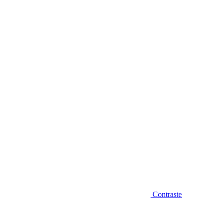
Diminuir fonte
Contraste