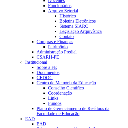
Docentes
Funcionários
Arquivo Setorial
Histórico
Boletins Eletrônicos
Sistema SIARQ
Legislação Arquivística
Contato
Compras e Finanças
Patrimônio
Administração Predial
CSARH-FE
Institucional
Sobre a FE
Documentos
CEDOC
Centro de Memória da Educação
Conselho Científico
Coordenação
Links
Fundos
Plano de Gerenciamento de Resíduos da
Faculdade de Educação
EAD
EAD