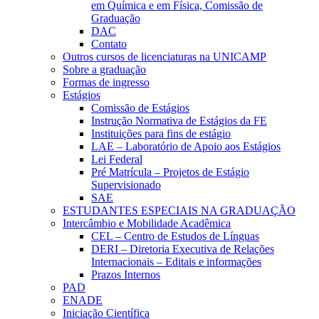
em Química e em Física, Comissão de
Graduação
DAC
Contato
Outros cursos de licenciaturas na UNICAMP
Sobre a graduação
Formas de ingresso
Estágios
Comissão de Estágios
Instrução Normativa de Estágios da FE
Instituições para fins de estágio
LAE – Laboratório de Apoio aos Estágios
Lei Federal
Pré Matrícula – Projetos de Estágio
Supervisionado
SAE
ESTUDANTES ESPECIAIS NA GRADUAÇÃO
Intercâmbio e Mobilidade Acadêmica
CEL – Centro de Estudos de Línguas
DERI – Diretoria Executiva de Relações
Internacionais – Editais e informações
Prazos Internos
PAD
ENADE
Iniciação Científica