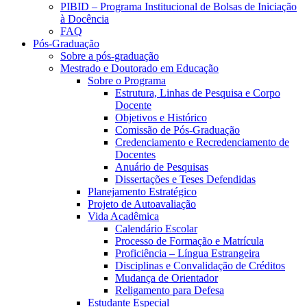
PIBID – Programa Institucional de Bolsas de Iniciação
à Docência
FAQ
Pós-Graduação
Sobre a pós-graduação
Mestrado e Doutorado em Educação
Sobre o Programa
Estrutura, Linhas de Pesquisa e Corpo
Docente
Objetivos e Histórico
Comissão de Pós-Graduação
Credenciamento e Recredenciamento de
Docentes
Anuário de Pesquisas
Dissertações e Teses Defendidas
Planejamento Estratégico
Projeto de Autoavaliação
Vida Acadêmica
Calendário Escolar
Processo de Formação e Matrícula
Proficiência – Língua Estrangeira
Disciplinas e Convalidação de Créditos
Mudança de Orientador
Religamento para Defesa
Estudante Especial