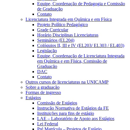
Equipe, Coordenação de Pedagogia e Comissão
de Graduação
Contato
Licenciatura Integrada em Química e em Física
Projeto Político Pedagógico
Grade Curricular
Horário Disciplinas Licenciaturas
Seminários (EL204)
Colóquios II, III e IV (EL203/ EL303 / EL403)
Legislação
Equipe, Coordenação de Licenciatura Integrada
em Química e em Física, Comissão de
Graduação
DAC
Contato
Outros cursos de licenciaturas na UNICAMP
Sobre a graduação
Formas de ingresso
Estágios
Comissão de Estágios
Instrução Normativa de Estágios da FE
Instituições para fins de estágio
LAE – Laboratório de Apoio aos Estágios
Lei Federal
Pré Matrícula – Projetos de Estágio