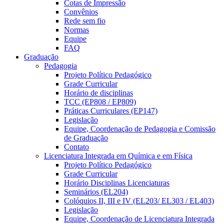
Cotas de Impressão
Convênios
Rede sem fio
Normas
Equipe
FAQ
Graduação
Pedagogia
Projeto Político Pedagógico
Grade Curricular
Horário de disciplinas
TCC (EP808 / EP809)
Práticas Curriculares (EP147)
Legislação
Equipe, Coordenação de Pedagogia e Comissão
de Graduação
Contato
Licenciatura Integrada em Química e em Física
Projeto Político Pedagógico
Grade Curricular
Horário Disciplinas Licenciaturas
Seminários (EL204)
Colóquios II, III e IV (EL203/ EL303 / EL403)
Legislação
Equipe, Coordenação de Licenciatura Integrada