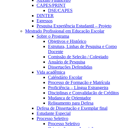
Auxílio Financeiro
CAPES/PRINT
DSE/CAPES
DINTER
Egressos
Pesquisa Experiência Estudantil – Projeto
Mestrado Profissional em Educação Escolar
Sobre o Programa
Objetivos e Histórico
Estrutura, Linhas de Pesquisa e Corpo
Docente
Comissão de Seleção / Colegiado
Anuário de Pesquisa
Dissertações Defendidas
Vida acadêmica
Caléndário Escolar
Processo de Formação e Matrícula
Proficiência – Língua Estrangeira
Disciplinas e Convalidação de Créditos
Mudança de Orientador
Religamento para Defesa
Defesa de Dissertação e Exemplar final
Estudante Especial
Processo Seletivo
Processo Seletivo