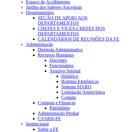
Espaço de Acolhimento
Jardim dos Saberes Ancestrais
Departamentos
SEÇÃO DE APOIO AOS
DEPARTAMENTOS
CHEFES E VICES-CHEFES DOS
DEPARTAMENTOS
CALENDÁRIOS DE REUNIÕES DA FE
Administração
Diretoria Administrativa
Recursos Humanos
Docentes
Funcionários
Arquivo Setorial
Histórico
Boletins Eletrônicos
Sistema SIARQ
Legislação Arquivística
Contato
Compras e Finanças
Patrimônio
Administração Predial
CSARH-FE
Institucional
Sobre a FE