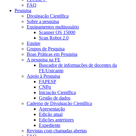
FAQ
Pesquisa
Divulgação Científica
Sobre a pesquisa
Equipamentos multiusuário
Scanner OS 15000
Scan Robot 2.0
Equipe
Grupos de Pesquisa
Boas Práticas em Pesquisa
A pesquisa na FE
Buscador de informações de docentes da
FE/Unicamp
Apoio à Pesquisa
FAPESP
CNPq
Iniciação Científica
Gestão de dados
Caderno de Divulgação Científica
Apresentação
Edição atual
Edições anteriores
Expediente
Revistas com chamadas abertas