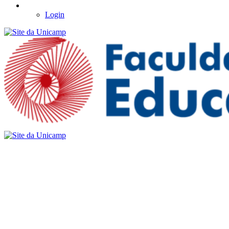
Login