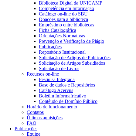
Biblioteca Digital da UNICAMP
Competência em Informação
Catálogo on-line do SBU
Doações para a biblioteca
Empréstimo entre bibliotecas
Ficha Catalográfica
Orientações Normativas
Prevenção e Verificação de Plágio
Publicações
Repositório Institucional
Solicitação de Artigos de Publicações
Solicitação de Artigos Subsidiados
Solicitação de Livros
Recursos on-line
Pesquisa Integrada
Base de dados e Repositórios
Catálogo Acervus
Boletim Informafricativo
Contéudo de Domínio Público
Horário de funcionamento
Contatos
Últimas aquisições
FAQ
Publicações
Equipe