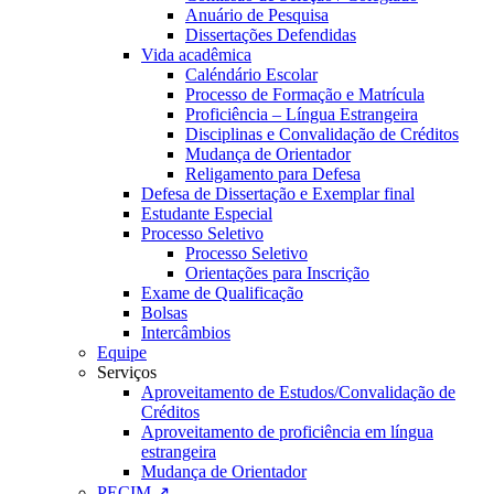
Anuário de Pesquisa
Dissertações Defendidas
Vida acadêmica
Caléndário Escolar
Processo de Formação e Matrícula
Proficiência – Língua Estrangeira
Disciplinas e Convalidação de Créditos
Mudança de Orientador
Religamento para Defesa
Defesa de Dissertação e Exemplar final
Estudante Especial
Processo Seletivo
Processo Seletivo
Orientações para Inscrição
Exame de Qualificação
Bolsas
Intercâmbios
Equipe
Serviços
Aproveitamento de Estudos/Convalidação de
Créditos
Aproveitamento de proficiência em língua
estrangeira
Mudança de Orientador
PECIM ↗