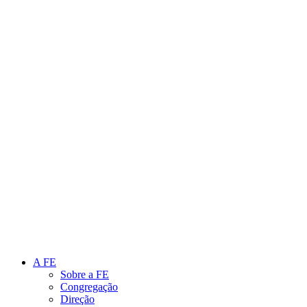
Link para o Instagram
Link para o Youtube
A FE
Sobre a FE
Congregação
Direção