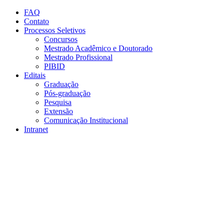
Conteúdo principal
Menu principal
Rodapé
FAQ
Contato
Processos Seletivos
Concursos
Mestrado Acadêmico e Doutorado
Mestrado Profissional
PIBID
Editais
Graduação
Pós-graduação
Pesquisa
Extensão
Comunicação Institucional
Intranet
Aumentar fonte
Diminuir fonte