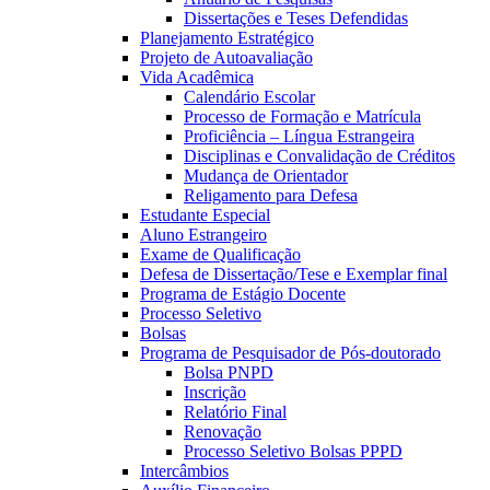
Dissertações e Teses Defendidas
Planejamento Estratégico
Projeto de Autoavaliação
Vida Acadêmica
Calendário Escolar
Processo de Formação e Matrícula
Proficiência – Língua Estrangeira
Disciplinas e Convalidação de Créditos
Mudança de Orientador
Religamento para Defesa
Estudante Especial
Aluno Estrangeiro
Exame de Qualificação
Defesa de Dissertação/Tese e Exemplar final
Programa de Estágio Docente
Processo Seletivo
Bolsas
Programa de Pesquisador de Pós-doutorado
Bolsa PNPD
Inscrição
Relatório Final
Renovação
Processo Seletivo Bolsas PPPD
Intercâmbios