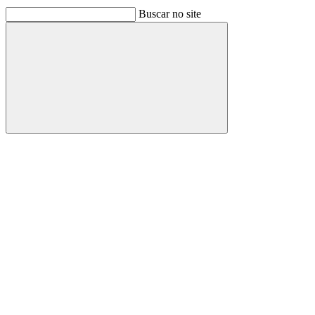
Buscar no site
Buscar
Link para o Facebook
Link para o Linkedin