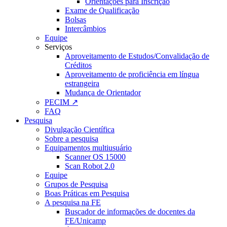
Orientações para Inscrição
Exame de Qualificação
Bolsas
Intercâmbios
Equipe
Serviços
Aproveitamento de Estudos/Convalidação de
Créditos
Aproveitamento de proficiência em língua
estrangeira
Mudança de Orientador
PECIM ↗
FAQ
Pesquisa
Divulgação Científica
Sobre a pesquisa
Equipamentos multiusuário
Scanner OS 15000
Scan Robot 2.0
Equipe
Grupos de Pesquisa
Boas Práticas em Pesquisa
A pesquisa na FE
Buscador de informações de docentes da
FE/Unicamp