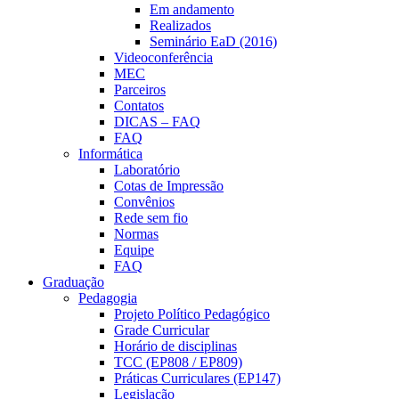
Em andamento
Realizados
Seminário EaD (2016)
Videoconferência
MEC
Parceiros
Contatos
DICAS – FAQ
FAQ
Informática
Laboratório
Cotas de Impressão
Convênios
Rede sem fio
Normas
Equipe
FAQ
Graduação
Pedagogia
Projeto Político Pedagógico
Grade Curricular
Horário de disciplinas
TCC (EP808 / EP809)
Práticas Curriculares (EP147)
Legislação