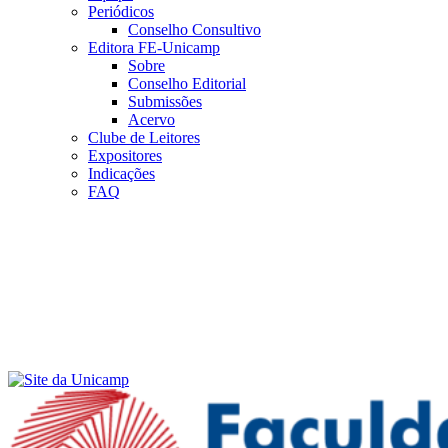
Periódicos
Conselho Consultivo
Editora FE-Unicamp
Sobre
Conselho Editorial
Submissões
Acervo
Clube de Leitores
Expositores
Indicações
FAQ
Menu