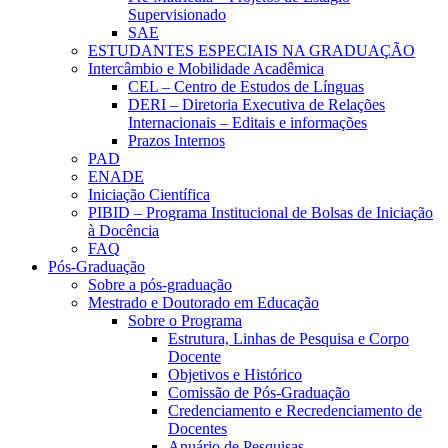
Supervisionado
SAE
ESTUDANTES ESPECIAIS NA GRADUAÇÃO
Intercâmbio e Mobilidade Acadêmica
CEL – Centro de Estudos de Línguas
DERI – Diretoria Executiva de Relações
Internacionais – Editais e informações
Prazos Internos
PAD
ENADE
Iniciação Científica
PIBID – Programa Institucional de Bolsas de Iniciação
à Docência
FAQ
Pós-Graduação
Sobre a pós-graduação
Mestrado e Doutorado em Educação
Sobre o Programa
Estrutura, Linhas de Pesquisa e Corpo
Docente
Objetivos e Histórico
Comissão de Pós-Graduação
Credenciamento e Recredenciamento de
Docentes
Anuário de Pesquisas