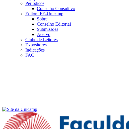
Periódicos
Conselho Consultivo
Editora FE-Unicamp
Sobre
Conselho Editorial
Submissões
Acervo
Clube de Leitores
Expositores
Indicações
FAQ
Menu