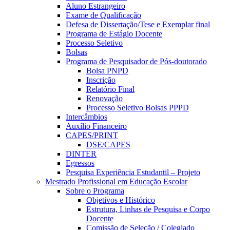
Aluno Estrangeiro
Exame de Qualificação
Defesa de Dissertação/Tese e Exemplar final
Programa de Estágio Docente
Processo Seletivo
Bolsas
Programa de Pesquisador de Pós-doutorado
Bolsa PNPD
Inscrição
Relatório Final
Renovação
Processo Seletivo Bolsas PPPD
Intercâmbios
Auxílio Financeiro
CAPES/PRINT
DSE/CAPES
DINTER
Egressos
Pesquisa Experiência Estudantil – Projeto
Mestrado Profissional em Educação Escolar
Sobre o Programa
Objetivos e Histórico
Estrutura, Linhas de Pesquisa e Corpo
Docente
Comissão de Seleção / Colegiado