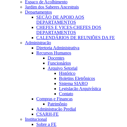
Espaço de Acolhimento
Jardim dos Saberes Ancestrais
Departamentos
SEÇÃO DE APOIO AOS
DEPARTAMENTOS
CHEFES E VICES-CHEFES DOS
DEPARTAMENTOS
CALENDÁRIOS DE REUNIÕES DA FE
Administração
Diretoria Administrativa
Recursos Humanos
Docentes
Funcionários
Arquivo Setorial
Histórico
Boletins Eletrônicos
Sistema SIARQ
Legislação Arquivística
Contato
Compras e Finanças
Patrimônio
Administração Predial
CSARH-FE
Institucional
Sobre a FE