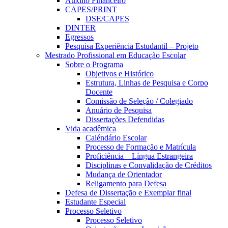
Auxílio Financeiro
CAPES/PRINT
DSE/CAPES
DINTER
Egressos
Pesquisa Experiência Estudantil – Projeto
Mestrado Profissional em Educação Escolar
Sobre o Programa
Objetivos e Histórico
Estrutura, Linhas de Pesquisa e Corpo
Docente
Comissão de Seleção / Colegiado
Anuário de Pesquisa
Dissertações Defendidas
Vida acadêmica
Caléndário Escolar
Processo de Formação e Matrícula
Proficiência – Língua Estrangeira
Disciplinas e Convalidação de Créditos
Mudança de Orientador
Religamento para Defesa
Defesa de Dissertação e Exemplar final
Estudante Especial
Processo Seletivo
Processo Seletivo