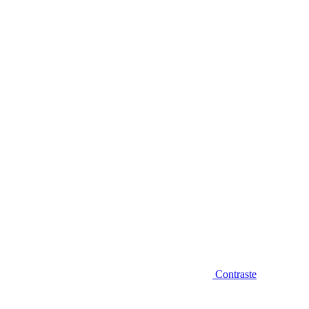
Diminuir fonte
Contraste