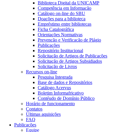
Biblioteca Digital da UNICAMP
Competência em Informação
Catálogo on-line do SBU
Doações para a biblioteca
Empréstimo entre bibliotecas
Ficha Catalográfica
Orientações Normativas
Prevenção e Verificação de Plágio
Publicações
Repositório Institucional
Solicitação de Artigos de Publicações
Solicitação de Artigos Subsidiados
Solicitação de Livros
Recursos on-line
Pesquisa Integrada
Base de dados e Repositórios
Catálogo Acervus
Boletim Informafricativo
Contéudo de Domínio Público
Horário de funcionamento
Contatos
Últimas aquisições
FAQ
Publicações
Equipe