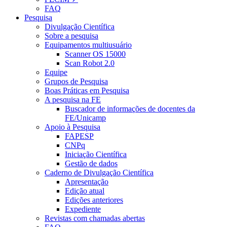
FAQ
Pesquisa
Divulgação Científica
Sobre a pesquisa
Equipamentos multiusuário
Scanner OS 15000
Scan Robot 2.0
Equipe
Grupos de Pesquisa
Boas Práticas em Pesquisa
A pesquisa na FE
Buscador de informações de docentes da
FE/Unicamp
Apoio à Pesquisa
FAPESP
CNPq
Iniciação Científica
Gestão de dados
Caderno de Divulgação Científica
Apresentação
Edição atual
Edições anteriores
Expediente
Revistas com chamadas abertas