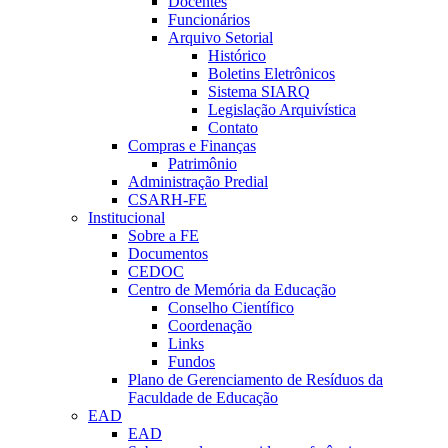
Docentes
Funcionários
Arquivo Setorial
Histórico
Boletins Eletrônicos
Sistema SIARQ
Legislação Arquivística
Contato
Compras e Finanças
Patrimônio
Administração Predial
CSARH-FE
Institucional
Sobre a FE
Documentos
CEDOC
Centro de Memória da Educação
Conselho Científico
Coordenação
Links
Fundos
Plano de Gerenciamento de Resíduos da
Faculdade de Educação
EAD
EAD