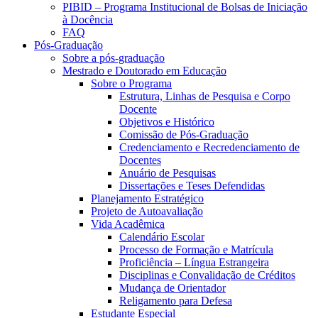
PIBID – Programa Institucional de Bolsas de Iniciação
à Docência
FAQ
Pós-Graduação
Sobre a pós-graduação
Mestrado e Doutorado em Educação
Sobre o Programa
Estrutura, Linhas de Pesquisa e Corpo
Docente
Objetivos e Histórico
Comissão de Pós-Graduação
Credenciamento e Recredenciamento de
Docentes
Anuário de Pesquisas
Dissertações e Teses Defendidas
Planejamento Estratégico
Projeto de Autoavaliação
Vida Acadêmica
Calendário Escolar
Processo de Formação e Matrícula
Proficiência – Língua Estrangeira
Disciplinas e Convalidação de Créditos
Mudança de Orientador
Religamento para Defesa
Estudante Especial