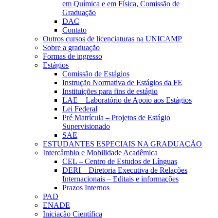
em Química e em Física, Comissão de
Graduação
DAC
Contato
Outros cursos de licenciaturas na UNICAMP
Sobre a graduação
Formas de ingresso
Estágios
Comissão de Estágios
Instrução Normativa de Estágios da FE
Instituições para fins de estágio
LAE – Laboratório de Apoio aos Estágios
Lei Federal
Pré Matrícula – Projetos de Estágio
Supervisionado
SAE
ESTUDANTES ESPECIAIS NA GRADUAÇÃO
Intercâmbio e Mobilidade Acadêmica
CEL – Centro de Estudos de Línguas
DERI – Diretoria Executiva de Relações
Internacionais – Editais e informações
Prazos Internos
PAD
ENADE
Iniciação Científica