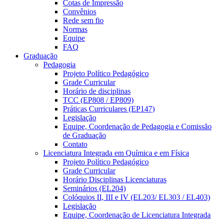
Cotas de Impressão
Convênios
Rede sem fio
Normas
Equipe
FAQ
Graduação
Pedagogia
Projeto Político Pedagógico
Grade Curricular
Horário de disciplinas
TCC (EP808 / EP809)
Práticas Curriculares (EP147)
Legislação
Equipe, Coordenação de Pedagogia e Comissão
de Graduação
Contato
Licenciatura Integrada em Química e em Física
Projeto Político Pedagógico
Grade Curricular
Horário Disciplinas Licenciaturas
Seminários (EL204)
Colóquios II, III e IV (EL203/ EL303 / EL403)
Legislação
Equipe, Coordenação de Licenciatura Integrada