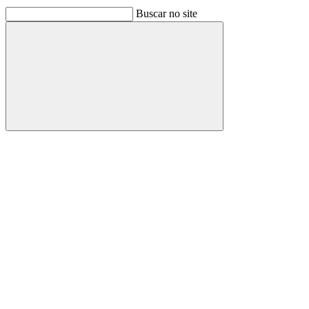
Buscar no site
Buscar
Link para o Facebook
Link para o Linkedin