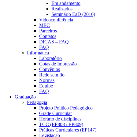
Em andamento
Realizados
Seminário EaD (2016)
Videoconferência
MEC
Parceiros
Contatos
DICAS – FAQ
FAQ
Informática
Laboratório
Cotas de Impressão
Convênios
Rede sem fio
Normas
Equipe
FAQ
Graduação
Pedagogia
Projeto Político Pedagógico
Grade Curricular
Horário de disciplinas
TCC (EP808 / EP809)
Práticas Curriculares (EP147)
Legislação