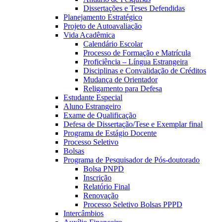
Dissertações e Teses Defendidas
Planejamento Estratégico
Projeto de Autoavaliação
Vida Acadêmica
Calendário Escolar
Processo de Formação e Matrícula
Proficiência – Língua Estrangeira
Disciplinas e Convalidação de Créditos
Mudança de Orientador
Religamento para Defesa
Estudante Especial
Aluno Estrangeiro
Exame de Qualificação
Defesa de Dissertação/Tese e Exemplar final
Programa de Estágio Docente
Processo Seletivo
Bolsas
Programa de Pesquisador de Pós-doutorado
Bolsa PNPD
Inscrição
Relatório Final
Renovação
Processo Seletivo Bolsas PPPD
Intercâmbios