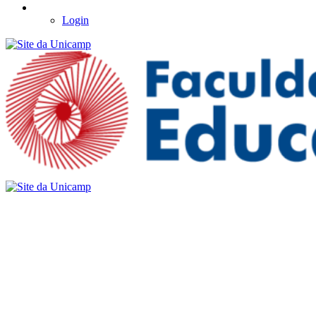
Login