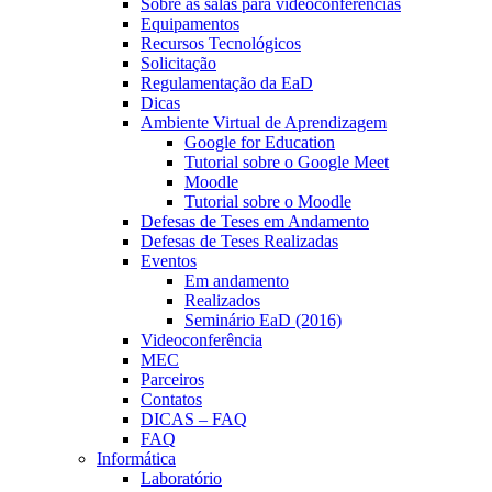
Sobre as salas para videoconferências
Equipamentos
Recursos Tecnológicos
Solicitação
Regulamentação da EaD
Dicas
Ambiente Virtual de Aprendizagem
Google for Education
Tutorial sobre o Google Meet
Moodle
Tutorial sobre o Moodle
Defesas de Teses em Andamento
Defesas de Teses Realizadas
Eventos
Em andamento
Realizados
Seminário EaD (2016)
Videoconferência
MEC
Parceiros
Contatos
DICAS – FAQ
FAQ
Informática
Laboratório