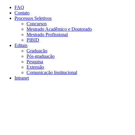
Conteúdo principal
Menu principal
Rodapé
FAQ
Contato
Processos Seletivos
Concursos
Mestrado Acadêmico e Doutorado
Mestrado Profissional
PIBID
Editais
Graduação
Pós-graduação
Pesquisa
Extensão
Comunicação Institucional
Intranet
Aumentar fonte
Diminuir fonte