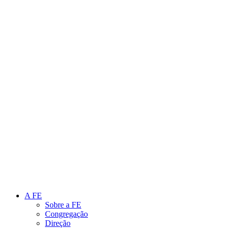
Link para o Instagram
Link para o Youtube
A FE
Sobre a FE
Congregação
Direção