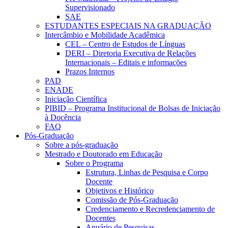
Supervisionado
SAE
ESTUDANTES ESPECIAIS NA GRADUAÇÃO
Intercâmbio e Mobilidade Acadêmica
CEL – Centro de Estudos de Línguas
DERI – Diretoria Executiva de Relações
Internacionais – Editais e informações
Prazos Internos
PAD
ENADE
Iniciação Científica
PIBID – Programa Institucional de Bolsas de Iniciação
à Docência
FAQ
Pós-Graduação
Sobre a pós-graduação
Mestrado e Doutorado em Educação
Sobre o Programa
Estrutura, Linhas de Pesquisa e Corpo
Docente
Objetivos e Histórico
Comissão de Pós-Graduação
Credenciamento e Recredenciamento de
Docentes
Anuário de Pesquisas