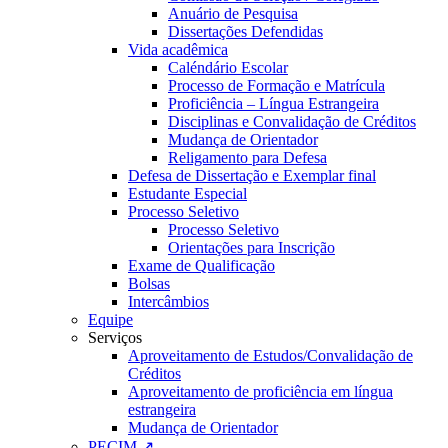
Anuário de Pesquisa
Dissertações Defendidas
Vida acadêmica
Caléndário Escolar
Processo de Formação e Matrícula
Proficiência – Língua Estrangeira
Disciplinas e Convalidação de Créditos
Mudança de Orientador
Religamento para Defesa
Defesa de Dissertação e Exemplar final
Estudante Especial
Processo Seletivo
Processo Seletivo
Orientações para Inscrição
Exame de Qualificação
Bolsas
Intercâmbios
Equipe
Serviços
Aproveitamento de Estudos/Convalidação de
Créditos
Aproveitamento de proficiência em língua
estrangeira
Mudança de Orientador
PECIM ↗