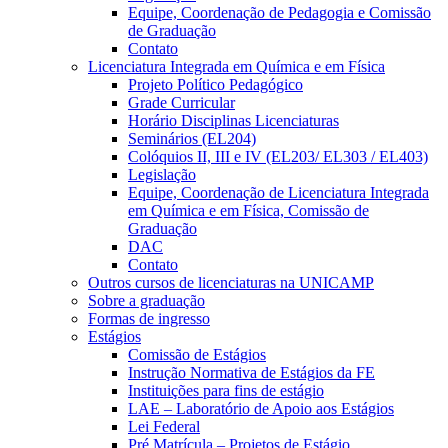
Equipe, Coordenação de Pedagogia e Comissão
de Graduação
Contato
Licenciatura Integrada em Química e em Física
Projeto Político Pedagógico
Grade Curricular
Horário Disciplinas Licenciaturas
Seminários (EL204)
Colóquios II, III e IV (EL203/ EL303 / EL403)
Legislação
Equipe, Coordenação de Licenciatura Integrada
em Química e em Física, Comissão de
Graduação
DAC
Contato
Outros cursos de licenciaturas na UNICAMP
Sobre a graduação
Formas de ingresso
Estágios
Comissão de Estágios
Instrução Normativa de Estágios da FE
Instituições para fins de estágio
LAE – Laboratório de Apoio aos Estágios
Lei Federal
Pré Matrícula – Projetos de Estágio