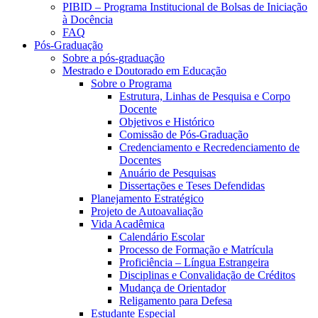
PIBID – Programa Institucional de Bolsas de Iniciação
à Docência
FAQ
Pós-Graduação
Sobre a pós-graduação
Mestrado e Doutorado em Educação
Sobre o Programa
Estrutura, Linhas de Pesquisa e Corpo
Docente
Objetivos e Histórico
Comissão de Pós-Graduação
Credenciamento e Recredenciamento de
Docentes
Anuário de Pesquisas
Dissertações e Teses Defendidas
Planejamento Estratégico
Projeto de Autoavaliação
Vida Acadêmica
Calendário Escolar
Processo de Formação e Matrícula
Proficiência – Língua Estrangeira
Disciplinas e Convalidação de Créditos
Mudança de Orientador
Religamento para Defesa
Estudante Especial