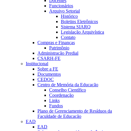
Docentes
Funcionários
Arquivo Setorial
Histórico
Boletins Eletrônicos
Sistema SIARQ
Legislação Arquivística
Contato
Compras e Finanças
Patrimônio
Administração Predial
CSARH-FE
Institucional
Sobre a FE
Documentos
CEDOC
Centro de Memória da Educação
Conselho Científico
Coordenação
Links
Fundos
Plano de Gerenciamento de Resíduos da
Faculdade de Educação
EAD
EAD