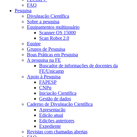
FAQ
Pesquisa
Divulgação Científica
Sobre a pesquisa
Equipamentos multiusuário
Scanner OS 15000
Scan Robot 2.0
Equipe
Grupos de Pesquisa
Boas Práticas em Pesquisa
A pesquisa na FE
Buscador de informações de docentes da
FE/Unicamp
Apoio à Pesquisa
FAPESP
CNPq
Iniciação Científica
Gestão de dados
Caderno de Divulgação Científica
Apresentação
Edição atual
Edições anteriores
Expediente
Revistas com chamadas abertas