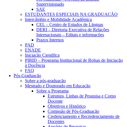
Supervisionado
SAE
ESTUDANTES ESPECIAIS NA GRADUAÇÃO
Intercâmbio e Mobilidade Acadêmica
CEL – Centro de Estudos de Línguas
DERI – Diretoria Executiva de Relações
Internacionais – Editais e informações
Prazos Internos
PAD
ENADE
Iniciação Científica
PIBID – Programa Institucional de Bolsas de Iniciação
à Docência
FAQ
Pós-Graduação
Sobre a pós-graduação
Mestrado e Doutorado em Educação
Sobre o Programa
Estrutura, Linhas de Pesquisa e Corpo
Docente
Objetivos e Histórico
Comissão de Pós-Graduação
Credenciamento e Recredenciamento de
Docentes
Anuário de Pesquisas