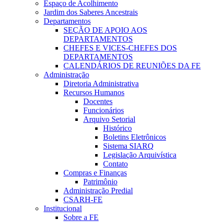
Espaço de Acolhimento
Jardim dos Saberes Ancestrais
Departamentos
SEÇÃO DE APOIO AOS
DEPARTAMENTOS
CHEFES E VICES-CHEFES DOS
DEPARTAMENTOS
CALENDÁRIOS DE REUNIÕES DA FE
Administração
Diretoria Administrativa
Recursos Humanos
Docentes
Funcionários
Arquivo Setorial
Histórico
Boletins Eletrônicos
Sistema SIARQ
Legislação Arquivística
Contato
Compras e Finanças
Patrimônio
Administração Predial
CSARH-FE
Institucional
Sobre a FE