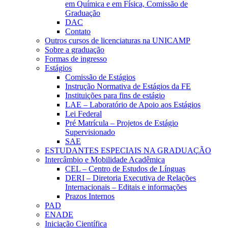
em Química e em Física, Comissão de
Graduação
DAC
Contato
Outros cursos de licenciaturas na UNICAMP
Sobre a graduação
Formas de ingresso
Estágios
Comissão de Estágios
Instrução Normativa de Estágios da FE
Instituições para fins de estágio
LAE – Laboratório de Apoio aos Estágios
Lei Federal
Pré Matrícula – Projetos de Estágio
Supervisionado
SAE
ESTUDANTES ESPECIAIS NA GRADUAÇÃO
Intercâmbio e Mobilidade Acadêmica
CEL – Centro de Estudos de Línguas
DERI – Diretoria Executiva de Relações
Internacionais – Editais e informações
Prazos Internos
PAD
ENADE
Iniciação Científica