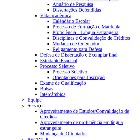
Anuário de Pesquisa
Dissertações Defendidas
Vida acadêmica
Caléndário Escolar
Processo de Formação e Matrícula
Proficiência – Língua Estrangeira
Disciplinas e Convalidação de Créditos
Mudança de Orientador
Religamento para Defesa
Defesa de Dissertação e Exemplar final
Estudante Especial
Processo Seletivo
Processo Seletivo
Orientações para Inscrição
Exame de Qualificação
Bolsas
Intercâmbios
Equipe
Serviços
Aproveitamento de Estudos/Convalidação de
Créditos
Aproveitamento de proficiência em língua
estrangeira
Mudança de Orientador
PECIM ↗