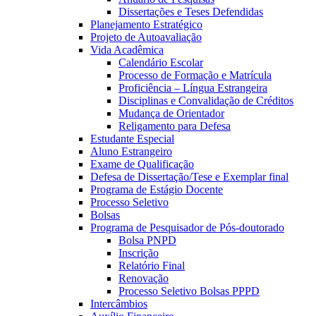
Dissertações e Teses Defendidas
Planejamento Estratégico
Projeto de Autoavaliação
Vida Acadêmica
Calendário Escolar
Processo de Formação e Matrícula
Proficiência – Língua Estrangeira
Disciplinas e Convalidação de Créditos
Mudança de Orientador
Religamento para Defesa
Estudante Especial
Aluno Estrangeiro
Exame de Qualificação
Defesa de Dissertação/Tese e Exemplar final
Programa de Estágio Docente
Processo Seletivo
Bolsas
Programa de Pesquisador de Pós-doutorado
Bolsa PNPD
Inscrição
Relatório Final
Renovação
Processo Seletivo Bolsas PPPD
Intercâmbios