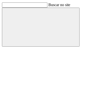
Buscar no site
Buscar
Link para o Facebook
Link para o Linkedin