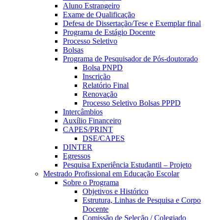
Aluno Estrangeiro
Exame de Qualificação
Defesa de Dissertação/Tese e Exemplar final
Programa de Estágio Docente
Processo Seletivo
Bolsas
Programa de Pesquisador de Pós-doutorado
Bolsa PNPD
Inscrição
Relatório Final
Renovação
Processo Seletivo Bolsas PPPD
Intercâmbios
Auxílio Financeiro
CAPES/PRINT
DSE/CAPES
DINTER
Egressos
Pesquisa Experiência Estudantil – Projeto
Mestrado Profissional em Educação Escolar
Sobre o Programa
Objetivos e Histórico
Estrutura, Linhas de Pesquisa e Corpo
Docente
Comissão de Seleção / Colegiado