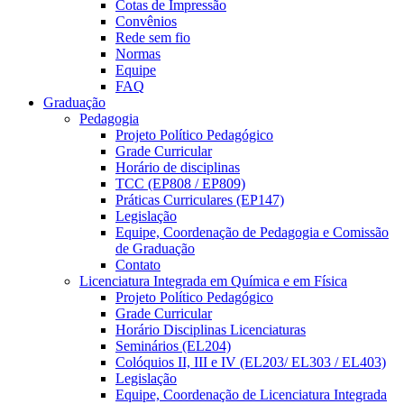
Cotas de Impressão
Convênios
Rede sem fio
Normas
Equipe
FAQ
Graduação
Pedagogia
Projeto Político Pedagógico
Grade Curricular
Horário de disciplinas
TCC (EP808 / EP809)
Práticas Curriculares (EP147)
Legislação
Equipe, Coordenação de Pedagogia e Comissão
de Graduação
Contato
Licenciatura Integrada em Química e em Física
Projeto Político Pedagógico
Grade Curricular
Horário Disciplinas Licenciaturas
Seminários (EL204)
Colóquios II, III e IV (EL203/ EL303 / EL403)
Legislação
Equipe, Coordenação de Licenciatura Integrada