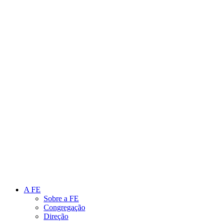
Link para o Instagram
Link para o Youtube
A FE
Sobre a FE
Congregação
Direção