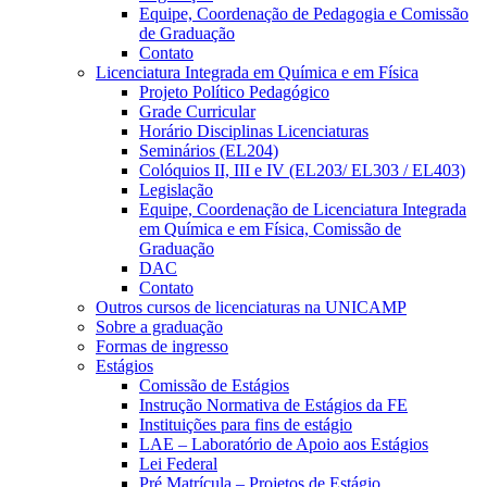
Equipe, Coordenação de Pedagogia e Comissão
de Graduação
Contato
Licenciatura Integrada em Química e em Física
Projeto Político Pedagógico
Grade Curricular
Horário Disciplinas Licenciaturas
Seminários (EL204)
Colóquios II, III e IV (EL203/ EL303 / EL403)
Legislação
Equipe, Coordenação de Licenciatura Integrada
em Química e em Física, Comissão de
Graduação
DAC
Contato
Outros cursos de licenciaturas na UNICAMP
Sobre a graduação
Formas de ingresso
Estágios
Comissão de Estágios
Instrução Normativa de Estágios da FE
Instituições para fins de estágio
LAE – Laboratório de Apoio aos Estágios
Lei Federal
Pré Matrícula – Projetos de Estágio