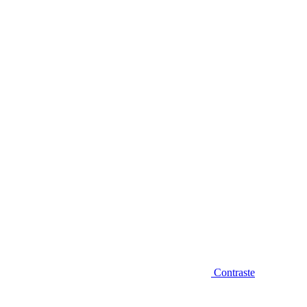
Diminuir fonte
Contraste