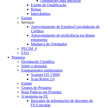
Orientações para Inscrição
Exame de Qualificação
Bolsas
Intercâmbios
Equipe
Serviços
Aproveitamento de Estudos/Convalidação de
Créditos
Aproveitamento de proficiência em língua
estrangeira
Mudança de Orientador
PECIM ↗
FAQ
Pesquisa
Divulgação Científica
Sobre a pesquisa
Equipamentos multiusuário
Scanner OS 15000
Scan Robot 2.0
Equipe
Grupos de Pesquisa
Boas Práticas em Pesquisa
A pesquisa na FE
Buscador de informações de docentes da
FE/Unicamp