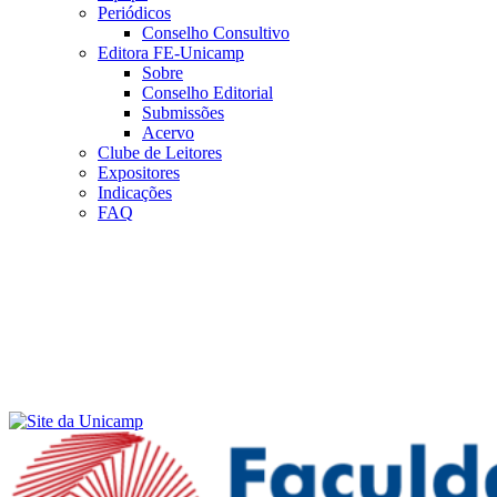
Periódicos
Conselho Consultivo
Editora FE-Unicamp
Sobre
Conselho Editorial
Submissões
Acervo
Clube de Leitores
Expositores
Indicações
FAQ
Menu