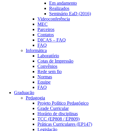
Em andamento
Realizados
Seminário EaD (2016)
Videoconferência
MEC
Parceiros
Contatos
DICAS – FAQ
FAQ
Informática
Laboratório
Cotas de Impressão
Convênios
Rede sem fio
Normas
Equipe
FAQ
Graduação
Pedagogia
Projeto Político Pedagógico
Grade Curricular
Horário de disciplinas
TCC (EP808 / EP809)
Práticas Curriculares (EP147)
Legislação