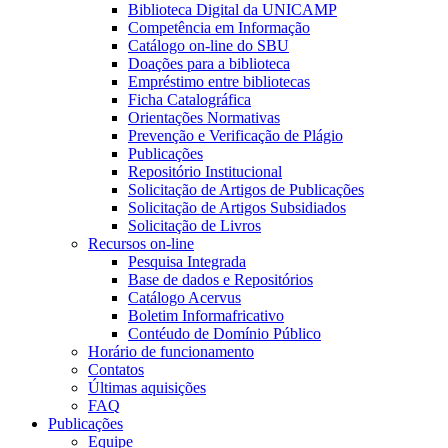
Biblioteca Digital da UNICAMP
Competência em Informação
Catálogo on-line do SBU
Doações para a biblioteca
Empréstimo entre bibliotecas
Ficha Catalográfica
Orientações Normativas
Prevenção e Verificação de Plágio
Publicações
Repositório Institucional
Solicitação de Artigos de Publicações
Solicitação de Artigos Subsidiados
Solicitação de Livros
Recursos on-line
Pesquisa Integrada
Base de dados e Repositórios
Catálogo Acervus
Boletim Informafricativo
Contéudo de Domínio Público
Horário de funcionamento
Contatos
Últimas aquisições
FAQ
Publicações
Equipe