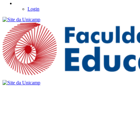
Login