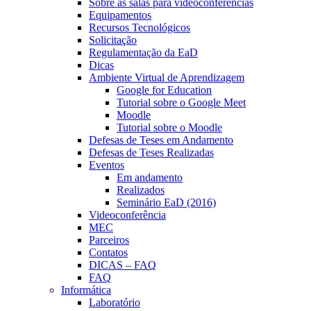
Sobre as salas para videoconferências
Equipamentos
Recursos Tecnológicos
Solicitação
Regulamentação da EaD
Dicas
Ambiente Virtual de Aprendizagem
Google for Education
Tutorial sobre o Google Meet
Moodle
Tutorial sobre o Moodle
Defesas de Teses em Andamento
Defesas de Teses Realizadas
Eventos
Em andamento
Realizados
Seminário EaD (2016)
Videoconferência
MEC
Parceiros
Contatos
DICAS – FAQ
FAQ
Informática
Laboratório