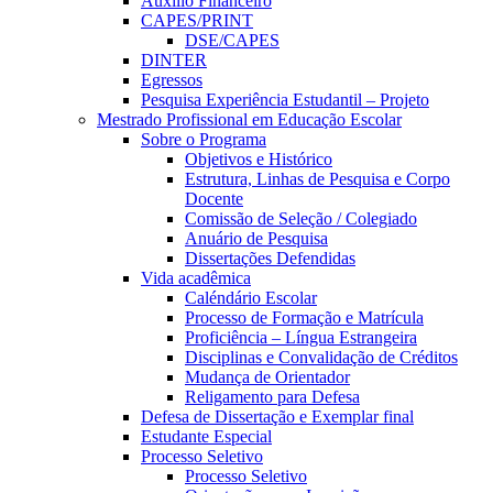
Auxílio Financeiro
CAPES/PRINT
DSE/CAPES
DINTER
Egressos
Pesquisa Experiência Estudantil – Projeto
Mestrado Profissional em Educação Escolar
Sobre o Programa
Objetivos e Histórico
Estrutura, Linhas de Pesquisa e Corpo
Docente
Comissão de Seleção / Colegiado
Anuário de Pesquisa
Dissertações Defendidas
Vida acadêmica
Caléndário Escolar
Processo de Formação e Matrícula
Proficiência – Língua Estrangeira
Disciplinas e Convalidação de Créditos
Mudança de Orientador
Religamento para Defesa
Defesa de Dissertação e Exemplar final
Estudante Especial
Processo Seletivo
Processo Seletivo