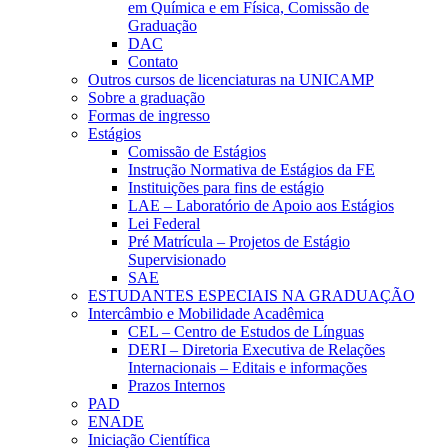
em Química e em Física, Comissão de
Graduação
DAC
Contato
Outros cursos de licenciaturas na UNICAMP
Sobre a graduação
Formas de ingresso
Estágios
Comissão de Estágios
Instrução Normativa de Estágios da FE
Instituições para fins de estágio
LAE – Laboratório de Apoio aos Estágios
Lei Federal
Pré Matrícula – Projetos de Estágio
Supervisionado
SAE
ESTUDANTES ESPECIAIS NA GRADUAÇÃO
Intercâmbio e Mobilidade Acadêmica
CEL – Centro de Estudos de Línguas
DERI – Diretoria Executiva de Relações
Internacionais – Editais e informações
Prazos Internos
PAD
ENADE
Iniciação Científica