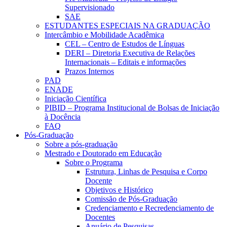
Supervisionado
SAE
ESTUDANTES ESPECIAIS NA GRADUAÇÃO
Intercâmbio e Mobilidade Acadêmica
CEL – Centro de Estudos de Línguas
DERI – Diretoria Executiva de Relações
Internacionais – Editais e informações
Prazos Internos
PAD
ENADE
Iniciação Científica
PIBID – Programa Institucional de Bolsas de Iniciação
à Docência
FAQ
Pós-Graduação
Sobre a pós-graduação
Mestrado e Doutorado em Educação
Sobre o Programa
Estrutura, Linhas de Pesquisa e Corpo
Docente
Objetivos e Histórico
Comissão de Pós-Graduação
Credenciamento e Recredenciamento de
Docentes
Anuário de Pesquisas