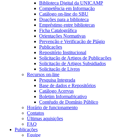
Biblioteca Digital da UNICAMP
Competência em Informação
Catálogo on-line do SBU
Doações para a biblioteca
Empréstimo entre bibliotecas
Ficha Catalográfica
Orientações Normativas
Prevenção e Verificação de Plágio
Publicações
Repositório Institucional
Solicitação de Artigos de Publicações
Solicitação de Artigos Subsidiados
Solicitação de Livros
Recursos on-line
Pesquisa Integrada
Base de dados e Repositórios
Catálogo Acervus
Boletim Informafricativo
Contéudo de Domínio Público
Horário de funcionamento
Contatos
Últimas aquisições
FAQ
Publicações
Equipe