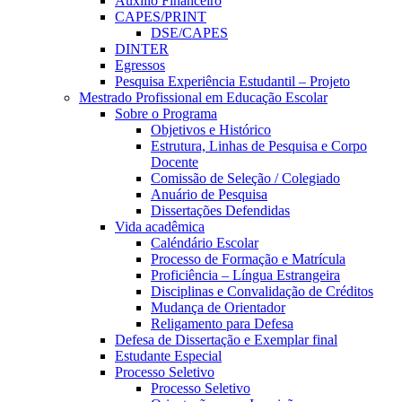
Auxílio Financeiro
CAPES/PRINT
DSE/CAPES
DINTER
Egressos
Pesquisa Experiência Estudantil – Projeto
Mestrado Profissional em Educação Escolar
Sobre o Programa
Objetivos e Histórico
Estrutura, Linhas de Pesquisa e Corpo
Docente
Comissão de Seleção / Colegiado
Anuário de Pesquisa
Dissertações Defendidas
Vida acadêmica
Caléndário Escolar
Processo de Formação e Matrícula
Proficiência – Língua Estrangeira
Disciplinas e Convalidação de Créditos
Mudança de Orientador
Religamento para Defesa
Defesa de Dissertação e Exemplar final
Estudante Especial
Processo Seletivo
Processo Seletivo