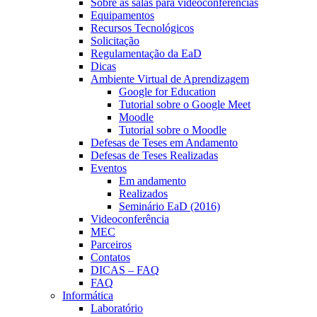
Sobre as salas para videoconferências
Equipamentos
Recursos Tecnológicos
Solicitação
Regulamentação da EaD
Dicas
Ambiente Virtual de Aprendizagem
Google for Education
Tutorial sobre o Google Meet
Moodle
Tutorial sobre o Moodle
Defesas de Teses em Andamento
Defesas de Teses Realizadas
Eventos
Em andamento
Realizados
Seminário EaD (2016)
Videoconferência
MEC
Parceiros
Contatos
DICAS – FAQ
FAQ
Informática
Laboratório