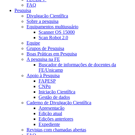
FAQ
Pesquisa
Divulgação Científica
Sobre a pesquisa
Equipamentos multiusuário
Scanner OS 15000
Scan Robot 2.0
Equipe
Grupos de Pesquisa
Boas Práticas em Pesquisa
A pesquisa na FE
Buscador de informações de docentes da
FE/Unicamp
Apoio à Pesquisa
FAPESP
CNPq
Iniciação Científica
Gestão de dados
Caderno de Divulgação Científica
Apresentação
Edição atual
Edições anteriores
Expediente
Revistas com chamadas abertas