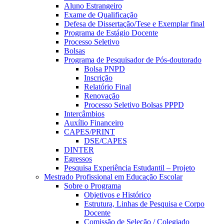
Aluno Estrangeiro
Exame de Qualificação
Defesa de Dissertação/Tese e Exemplar final
Programa de Estágio Docente
Processo Seletivo
Bolsas
Programa de Pesquisador de Pós-doutorado
Bolsa PNPD
Inscrição
Relatório Final
Renovação
Processo Seletivo Bolsas PPPD
Intercâmbios
Auxílio Financeiro
CAPES/PRINT
DSE/CAPES
DINTER
Egressos
Pesquisa Experiência Estudantil – Projeto
Mestrado Profissional em Educação Escolar
Sobre o Programa
Objetivos e Histórico
Estrutura, Linhas de Pesquisa e Corpo
Docente
Comissão de Seleção / Colegiado