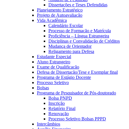
Dissertações e Teses Defendidas
Planejamento Estratégico
Projeto de Autoavaliação
Vida Acadêmica
Calendário Escolar
Processo de Formação e Matrícula
Proficiência – Língua Estrangeira
Disciplinas e Convalidação de Créditos
Mudança de Orientador
Religamento para Defesa
Estudante Especial
Aluno Estrangeiro
Exame de Qualificação
Defesa de Dissertação/Tese e Exemplar final
Programa de Estágio Docente
Processo Seletivo
Bolsas
Programa de Pesquisador de Pós-doutorado
Bolsa PNPD
Inscrição
Relatório Final
Renovação
Processo Seletivo Bolsas PPPD
Intercâmbios