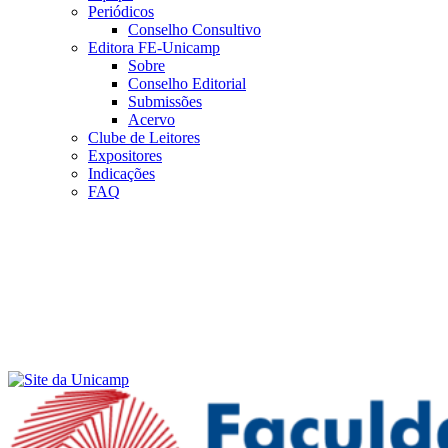
Periódicos
Conselho Consultivo
Editora FE-Unicamp
Sobre
Conselho Editorial
Submissões
Acervo
Clube de Leitores
Expositores
Indicações
FAQ
Menu