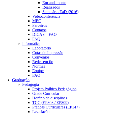
Em andamento
Realizados
Seminário EaD (2016)
Videoconferência
MEC
Parceiros
Contatos
DICAS – FAQ
FAQ
Informática
Laboratório
Cotas de Impressão
Convênios
Rede sem fio
Normas
Equipe
FAQ
Graduação
Pedagogia
Projeto Político Pedagógico
Grade Curricular
Horário de disciplinas
TCC (EP808 / EP809)
Práticas Curriculares (EP147)
Legislação