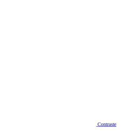
Diminuir fonte
Contraste