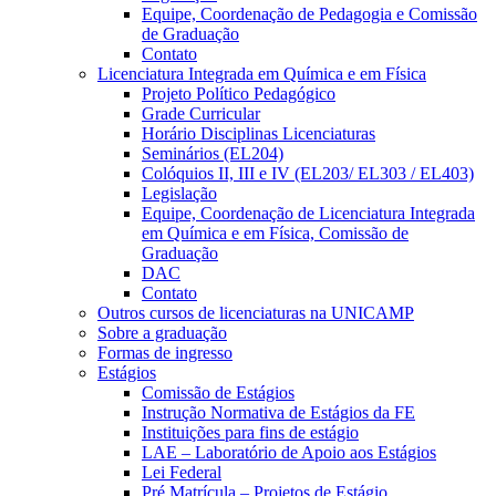
Equipe, Coordenação de Pedagogia e Comissão
de Graduação
Contato
Licenciatura Integrada em Química e em Física
Projeto Político Pedagógico
Grade Curricular
Horário Disciplinas Licenciaturas
Seminários (EL204)
Colóquios II, III e IV (EL203/ EL303 / EL403)
Legislação
Equipe, Coordenação de Licenciatura Integrada
em Química e em Física, Comissão de
Graduação
DAC
Contato
Outros cursos de licenciaturas na UNICAMP
Sobre a graduação
Formas de ingresso
Estágios
Comissão de Estágios
Instrução Normativa de Estágios da FE
Instituições para fins de estágio
LAE – Laboratório de Apoio aos Estágios
Lei Federal
Pré Matrícula – Projetos de Estágio