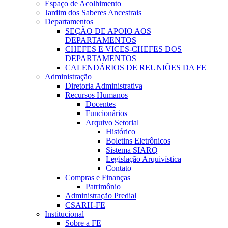
Espaço de Acolhimento
Jardim dos Saberes Ancestrais
Departamentos
SEÇÃO DE APOIO AOS
DEPARTAMENTOS
CHEFES E VICES-CHEFES DOS
DEPARTAMENTOS
CALENDÁRIOS DE REUNIÕES DA FE
Administração
Diretoria Administrativa
Recursos Humanos
Docentes
Funcionários
Arquivo Setorial
Histórico
Boletins Eletrônicos
Sistema SIARQ
Legislação Arquivística
Contato
Compras e Finanças
Patrimônio
Administração Predial
CSARH-FE
Institucional
Sobre a FE