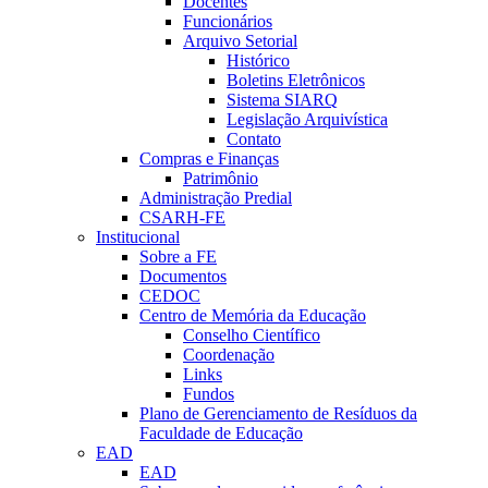
Docentes
Funcionários
Arquivo Setorial
Histórico
Boletins Eletrônicos
Sistema SIARQ
Legislação Arquivística
Contato
Compras e Finanças
Patrimônio
Administração Predial
CSARH-FE
Institucional
Sobre a FE
Documentos
CEDOC
Centro de Memória da Educação
Conselho Científico
Coordenação
Links
Fundos
Plano de Gerenciamento de Resíduos da
Faculdade de Educação
EAD
EAD