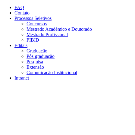
Conteúdo principal
Menu principal
Rodapé
FAQ
Contato
Processos Seletivos
Concursos
Mestrado Acadêmico e Doutorado
Mestrado Profissional
PIBID
Editais
Graduação
Pós-graduação
Pesquisa
Extensão
Comunicação Institucional
Intranet
Aumentar fonte
Diminuir fonte