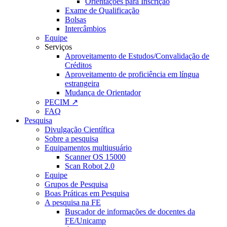
Orientações para Inscrição
Exame de Qualificação
Bolsas
Intercâmbios
Equipe
Serviços
Aproveitamento de Estudos/Convalidação de
Créditos
Aproveitamento de proficiência em língua
estrangeira
Mudança de Orientador
PECIM ↗
FAQ
Pesquisa
Divulgação Científica
Sobre a pesquisa
Equipamentos multiusuário
Scanner OS 15000
Scan Robot 2.0
Equipe
Grupos de Pesquisa
Boas Práticas em Pesquisa
A pesquisa na FE
Buscador de informações de docentes da
FE/Unicamp