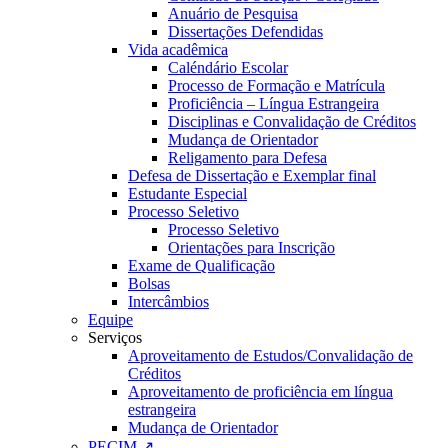
Anuário de Pesquisa
Dissertações Defendidas
Vida acadêmica
Caléndário Escolar
Processo de Formação e Matrícula
Proficiência – Língua Estrangeira
Disciplinas e Convalidação de Créditos
Mudança de Orientador
Religamento para Defesa
Defesa de Dissertação e Exemplar final
Estudante Especial
Processo Seletivo
Processo Seletivo
Orientações para Inscrição
Exame de Qualificação
Bolsas
Intercâmbios
Equipe
Serviços
Aproveitamento de Estudos/Convalidação de
Créditos
Aproveitamento de proficiência em língua
estrangeira
Mudança de Orientador
PECIM ↗