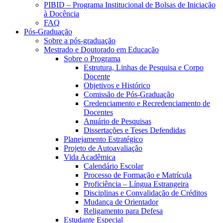
PIBID – Programa Institucional de Bolsas de Iniciação
à Docência
FAQ
Pós-Graduação
Sobre a pós-graduação
Mestrado e Doutorado em Educação
Sobre o Programa
Estrutura, Linhas de Pesquisa e Corpo
Docente
Objetivos e Histórico
Comissão de Pós-Graduação
Credenciamento e Recredenciamento de
Docentes
Anuário de Pesquisas
Dissertações e Teses Defendidas
Planejamento Estratégico
Projeto de Autoavaliação
Vida Acadêmica
Calendário Escolar
Processo de Formação e Matrícula
Proficiência – Língua Estrangeira
Disciplinas e Convalidação de Créditos
Mudança de Orientador
Religamento para Defesa
Estudante Especial