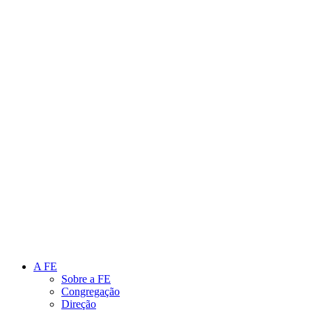
Link para o Instagram
Link para o Youtube
A FE
Sobre a FE
Congregação
Direção