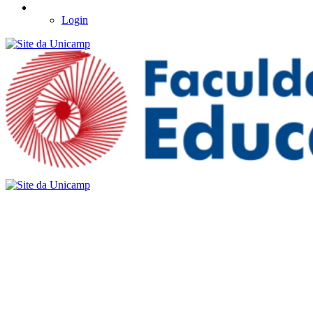
Login