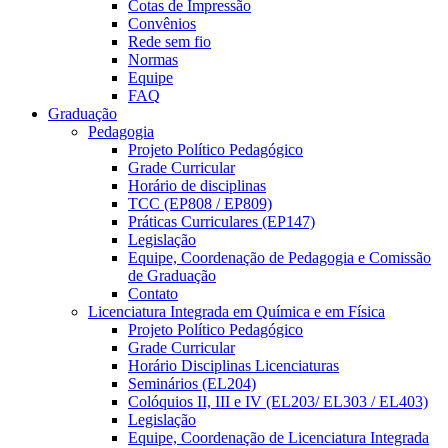
Cotas de Impressão
Convênios
Rede sem fio
Normas
Equipe
FAQ
Graduação
Pedagogia
Projeto Político Pedagógico
Grade Curricular
Horário de disciplinas
TCC (EP808 / EP809)
Práticas Curriculares (EP147)
Legislação
Equipe, Coordenação de Pedagogia e Comissão
de Graduação
Contato
Licenciatura Integrada em Química e em Física
Projeto Político Pedagógico
Grade Curricular
Horário Disciplinas Licenciaturas
Seminários (EL204)
Colóquios II, III e IV (EL203/ EL303 / EL403)
Legislação
Equipe, Coordenação de Licenciatura Integrada